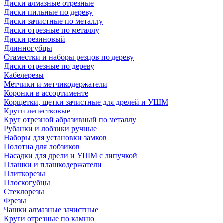
Диски алмазные отрезные
Диски пильные по дереву
Диски зачистные по металлу
Диски отрезные по металлу
Диски резиновый
Длинногубцы
Стаместки и наборы резцов по дереву
Диски отрезные по дереву
Кабелерезы
Метчики и метчикодержатели
Коронки в ассортименте
Корщетки, щетки зачистные для дрелей и УШМ
Круги лепестковые
Круг отрезной абразивный по металлу
Рубанки и лобзики ручные
Наборы для установки замков
Полотна для лобзиков
Насадки для дрели и УШМ с липучкой
Плашки и плашкодержатели
Плиткорезы
Плоскогубцы
Стеклорезы
Фрезы
Чашки алмазные зачистные
Круги отрезные по камню