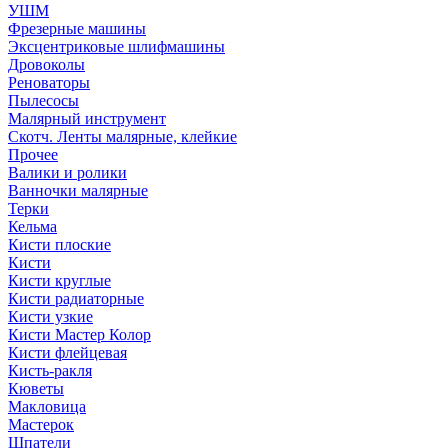
УШМ
Фрезерные машины
Эксцентриковые шлифмашины
Дровоколы
Реноваторы
Пылесосы
Малярный инструмент
Скотч. Ленты малярные, клейкие
Прочее
Валики и ролики
Ванночки малярные
Терки
Кельма
Кисти плоские
Кисти
Кисти круглые
Кисти радиаторные
Кисти узкие
Кисти Мастер Колор
Кисти флейцевая
Кисть-ракля
Кюветы
Макловица
Мастерок
Шпатели