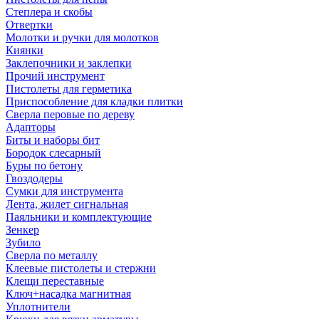
Степлера и скобы
Отвертки
Молотки и ручки для молотков
Киянки
Заклепочники и заклепки
Прочий инструмент
Пистолеты для герметика
Приспособление для кладки плитки
Сверла перовые по дереву
Адапторы
Биты и наборы бит
Бородок слесарный
Буры по бетону
Гвоздодеры
Сумки для инструмента
Лента, жилет сигнальная
Паяльники и комплектующие
Зенкер
Зубило
Сверла по металлу
Клеевые пистолеты и стержни
Клещи переставные
Ключ+насадка магнитная
Уплотнители