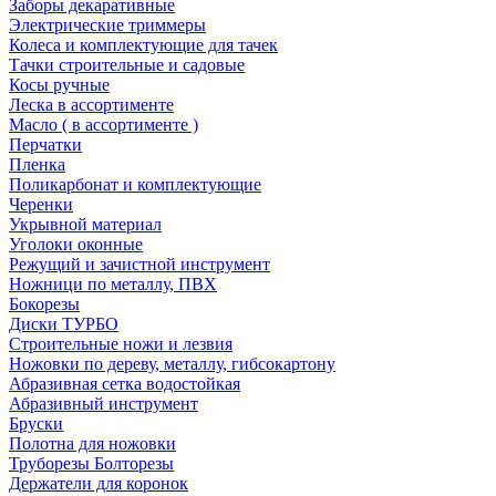
Заборы декаративные
Электрические триммеры
Колеса и комплектующие для тачек
Тачки строительные и садовые
Косы ручные
Леска в ассортименте
Масло ( в ассортименте )
Перчатки
Пленка
Поликарбонат и комплектующие
Черенки
Укрывной материал
Уголоки оконные
Режущий и зачистной инструмент
Ножници по металлу, ПВХ
Бокорезы
Диски ТУРБО
Строительные ножи и лезвия
Ножовки по дереву, металлу, гибсокартону
Абразивная сетка водостойкая
Абразивный инструмент
Бруски
Полотна для ножовки
Труборезы Болторезы
Держатели для коронок