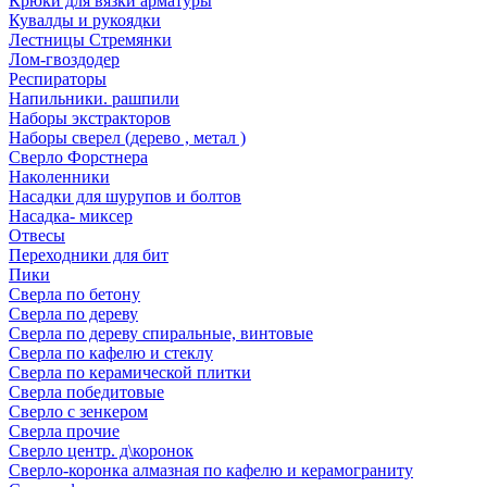
Крюки для вязки арматуры
Кувалды и рукоядки
Лестницы Стремянки
Лом-гвоздодер
Респираторы
Напильники. рашпили
Наборы экстракторов
Наборы сверел (дерево , метал )
Сверло Форстнера
Наколенники
Насадки для шурупов и болтов
Насадка- миксер
Отвесы
Переходники для бит
Пики
Сверла по бетону
Сверла по дереву
Сверла по дереву спиральные, винтовые
Сверла по кафелю и стеклу
Сверла по керамической плитки
Сверла победитовые
Сверло с зенкером
Сверла прочие
Сверло центр. д\коронок
Сверло-коронка алмазная по кафелю и керамограниту