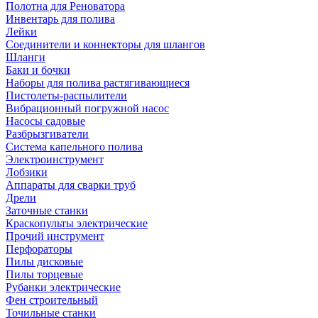
Полотна для Реноватора
Инвентарь для полива
Лейки
Соединители и коннекторы для шлангов
Шланги
Баки и бочки
Наборы для полива растягивающиеся
Пистолеты-распылители
Вибрационный погружной насос
Насосы садовые
Разбрызгиватели
Система капельного полива
Электроинструмент
Лобзики
Аппараты для сварки труб
Дрели
Заточные станки
Краскопульты электрические
Прочий инструмент
Перфораторы
Пилы дисковые
Пилы торцевые
Рубанки электрические
Фен строительный
Точильные станки