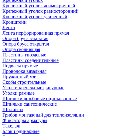
Крепежный уголок
Крепежный уголок асимитричный
Крепежный уголок равносторонний
Крепежный уголок усиленный
Кронштейн
Лента
Лента перфорированная прямая
Опора бруса закрытая
Опора бруса открытая
Опора скользящая
Пластины гвоздевые
Пластины соеденительные
Подвесы прямые
Проволока вязальная
Пружинный узел
Скобы строительные
Уголки крепежные фигурные
Уголки рамные
Шпильки резьбовые оцинкованные
Шпильки сантехнические
Шплинты
Грибок монтажный для теплоизоляции
Фиксаторы арматуры
Такелаж
Блоки одинарные