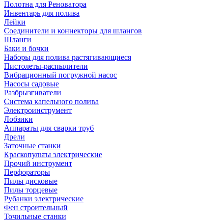
Полотна для Реноватора
Инвентарь для полива
Лейки
Соединители и коннекторы для шлангов
Шланги
Баки и бочки
Наборы для полива растягивающиеся
Пистолеты-распылители
Вибрационный погружной насос
Насосы садовые
Разбрызгиватели
Система капельного полива
Электроинструмент
Лобзики
Аппараты для сварки труб
Дрели
Заточные станки
Краскопульты электрические
Прочий инструмент
Перфораторы
Пилы дисковые
Пилы торцевые
Рубанки электрические
Фен строительный
Точильные станки