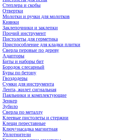
Степлера и скобы
Отвертки
Молотки и ручки для молотков
Киянки
Заклепочники и заклепки
Прочий инструмент
Пистолеты для герметика
Приспособление для кладки плитки
Сверла перовые по дереву
Адапторы
Биты и наборы бит
Бородок слесарный
Буры по бетону
Гвоздодеры
Сумки для инструмента
Лента, жилет сигнальная
Паяльники и комплектующие
Зенкер
Зубило
Сверла по металлу
Клеевые пистолеты и стержни
Клещи переставные
Ключ+насадка магнитная
Уплотнители