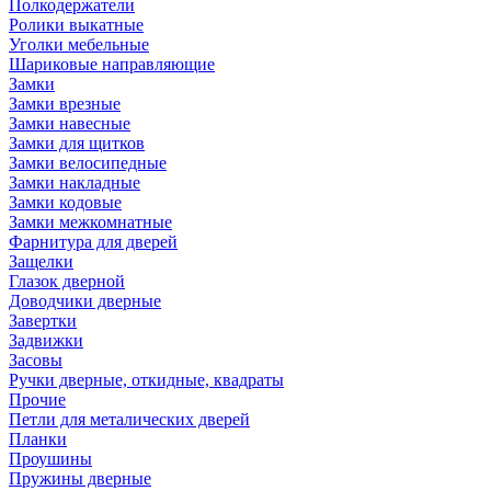
Полкодержатели
Ролики выкатные
Уголки мебельные
Шариковые направляющие
Замки
Замки врезные
Замки навесные
Замки для щитков
Замки велосипедные
Замки накладные
Замки кодовые
Замки межкомнатные
Фарнитура для дверей
Защелки
Глазок дверной
Доводчики дверные
Завертки
Задвижки
Засовы
Ручки дверные, откидные, квадраты
Прочие
Петли для металических дверей
Планки
Проушины
Пружины дверные