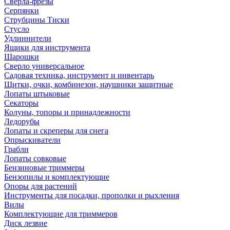
Сверла-фрезы
Серпянки
Струбцины Тиски
Стусло
Удлиннители
Ящики для инструмента
Шарошки
Сверло универсальное
Садовая техника, инструмент и инвентарь
Щитки, очки, комбинезон, наушники защитные
Лопаты штыковые
Секаторы
Колуны, топоры и принадлежности
Ледорубы
Лопаты и скреперы для снега
Опрыскиватели
Грабли
Лопаты совковые
Бензиновые триммеры
Бензопилы и комплектующие
Опоры для растений
Инструменты для посадки, прополки и рыхления
Вилы
Комплектующие для триммеров
Диск лезвие