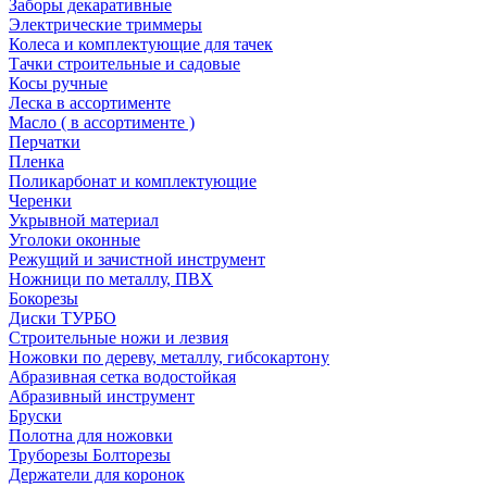
Заборы декаративные
Электрические триммеры
Колеса и комплектующие для тачек
Тачки строительные и садовые
Косы ручные
Леска в ассортименте
Масло ( в ассортименте )
Перчатки
Пленка
Поликарбонат и комплектующие
Черенки
Укрывной материал
Уголоки оконные
Режущий и зачистной инструмент
Ножници по металлу, ПВХ
Бокорезы
Диски ТУРБО
Строительные ножи и лезвия
Ножовки по дереву, металлу, гибсокартону
Абразивная сетка водостойкая
Абразивный инструмент
Бруски
Полотна для ножовки
Труборезы Болторезы
Держатели для коронок