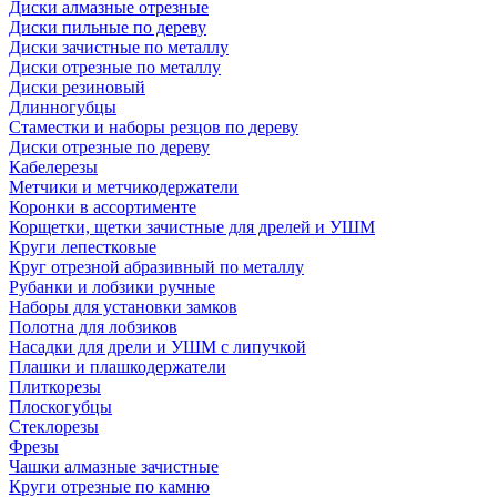
Диски алмазные отрезные
Диски пильные по дереву
Диски зачистные по металлу
Диски отрезные по металлу
Диски резиновый
Длинногубцы
Стаместки и наборы резцов по дереву
Диски отрезные по дереву
Кабелерезы
Метчики и метчикодержатели
Коронки в ассортименте
Корщетки, щетки зачистные для дрелей и УШМ
Круги лепестковые
Круг отрезной абразивный по металлу
Рубанки и лобзики ручные
Наборы для установки замков
Полотна для лобзиков
Насадки для дрели и УШМ с липучкой
Плашки и плашкодержатели
Плиткорезы
Плоскогубцы
Стеклорезы
Фрезы
Чашки алмазные зачистные
Круги отрезные по камню