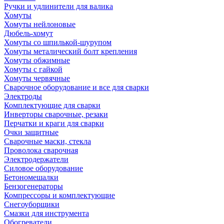
Ручки и удлинители для валика
Хомуты
Хомуты нейлоновые
Дюбель-хомут
Хомуты со шпилькой-шурупом
Хомуты металический болт крепления
Хомуты обжимные
Хомуты с гайкой
Хомуты червячные
Сварочное оборудование и все для сварки
Электроды
Комплектующие для сварки
Инверторы сварочные, резаки
Перчатки и краги для сварки
Очки защитные
Сварочные маски, стекла
Проволока сварочная
Электродержатели
Силовое оборудование
Бетономешалки
Бензогенераторы
Компрессоры и комплектующие
Снегоуборщики
Смазки для инструмента
Обогреватели