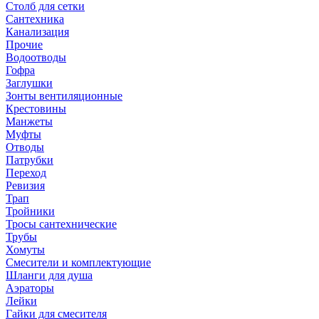
Столб для сетки
Сантехника
Канализация
Прочие
Водоотводы
Гофра
Заглушки
Зонты вентиляционные
Крестовины
Манжеты
Муфты
Отводы
Патрубки
Переход
Ревизия
Трап
Тройники
Тросы сантехнические
Трубы
Хомуты
Смесители и комплектующие
Шланги для душа
Аэраторы
Лейки
Гайки для смесителя