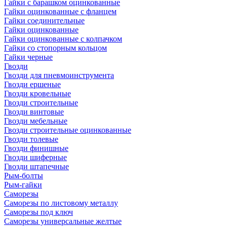
Гайки с барашком оцинкованные
Гайки оцинкованные с фланцем
Гайки соединительные
Гайки оцинкованные
Гайки оцинкованные с колпачком
Гайки со стопорным кольцом
Гайки черные
Гвозди
Гвозди для пневмоинструмента
Гвозди ершеные
Гвозди кровельные
Гвозди строительные
Гвозди винтовые
Гвозди мебельные
Гвозди строительные оцинкованные
Гвозди толевые
Гвозди финишные
Гвозди шиферные
Гвозди штапечные
Рым-болты
Рым-гайки
Саморезы
Саморезы по листовому металлу
Саморезы под ключ
Саморезы универсальные желтые