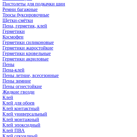
Пистолеты для подкачки шин
Ремни багажные
Тросы буксировочные
Щетки-смётки
Пена, герметик, клей
Герметики
Космофен
Герметики силиконовые
Герметики жаростойкие
Герметики кровельные
Герметики акриловые
Пены
Пена-клей
Пены летние, всесезонные
Пены зимние
Пены огнестойкие
Жидкие гвозди
Клей
Клей для обоев
Клей контактный
Клей универсальный
Клей монтажный
Клей эпоксидный
Клей ПВА
Клей секундный