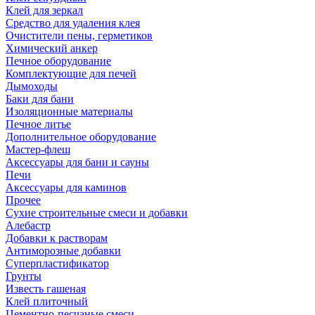
Клей для зеркал
Средство для удаления клея
Очистители пены, герметиков
Химический анкер
Печное оборудование
Комплектующие для печей
Дымоходы
Баки для бани
Изоляционные материалы
Печное литье
Дополнительное оборудование
Мастер-флеш
Аксессуары для бани и сауны
Печи
Аксессуары для каминов
Прочее
Сухие строительные смеси и добавки
Алебастр
Добавки к растворам
Антиморозные добавки
Суперпластификатор
Грунты
Известь гашеная
Клей плиточный
Цементно-песчаные смеси