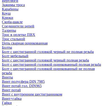
Вертлюги
Зажимы троса
Карабины
Коуш
Крюки
Скоба-шакле
Соединители цепей
Талрепы
Трос в оплетке ПВХ
Трос стальной
Цепь сварная оцинкованная
Болты
Болт с шестигранной головкой черный не полная резьба
Болт мебельный
Болт с шестигранной головкой черный полная резьба
Болт с шестигранной головкой оцинкованный полная резьба
Болт с шестигранной головкой оцинкованный не полная
резьба
Винты
Винт полусфера DIN 7985
Винт потай гол. DIN965
Винт потай
Винт с внутренним шестигранником
Винт+гайка
Гайки