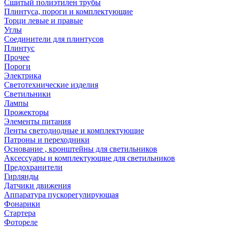
Сшитый полиэтилен трубы
Плинтуса, пороги и комплектующие
Торци левые и правые
Углы
Соединители для плинтусов
Плинтус
Прочее
Пороги
Электрика
Светотехнические изделия
Светильники
Лампы
Прожекторы
Элементы питания
Ленты светодиодные и комплектующие
Патроны и переходники
Основание , кронштейны для светильников
Аксессуары и комплектующие для светильников
Предохранители
Гирлянды
Датчики движения
Аппаратура пускорегулирующая
Фонарики
Стартера
Фотореле