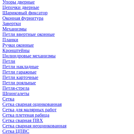
Упоры дверные
Цепочки дверные
Шариковый фиксатор
Оконная фурнитура
Завертки
Механизмы
Петли ввертные оконные
Планки
Ручки оконные
Кронштейны
Цилиндровые механизмы
Петли
Петли накладные
Петли гаражные
Петли карточные
Петли рояльные
Петля-стрела
Шпингалеты
Сетка
Сетка сварная оцинкованная
Сетка для малярных работ
Сетка плетеная рабица
Сетка сварная ПВХ
Сетка сварная неоцинкованная
Сетка ЦПВС