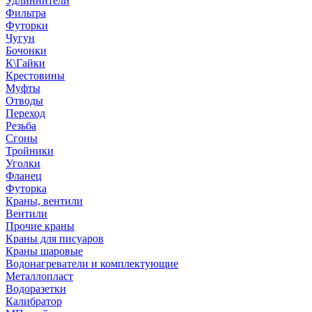
Удлиннители
Фильтра
Футорки
Чугун
Бочонки
К\Гайки
Крестовины
Муфты
Отводы
Переход
Резьба
Сгоны
Тройники
Уголки
Фланец
Футорка
Краны, вентили
Вентили
Прочие краны
Краны для писуаров
Краны шаровые
Водонагреватели и комплектующие
Металлопласт
Водоразетки
Калибратор