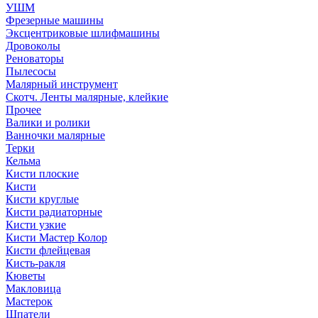
УШМ
Фрезерные машины
Эксцентриковые шлифмашины
Дровоколы
Реноваторы
Пылесосы
Малярный инструмент
Скотч. Ленты малярные, клейкие
Прочее
Валики и ролики
Ванночки малярные
Терки
Кельма
Кисти плоские
Кисти
Кисти круглые
Кисти радиаторные
Кисти узкие
Кисти Мастер Колор
Кисти флейцевая
Кисть-ракля
Кюветы
Макловица
Мастерок
Шпатели