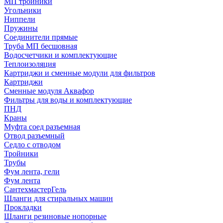
МП тройники
Угольники
Ниппели
Пружины
Соединители прямые
Труба МП бесшовная
Водосчетчики и комплектующие
Теплоизоляция
Картриджи и сменные модули для фильтров
Картриджи
Сменные модуля Аквафор
Фильтры для воды и комплектующие
ПНД
Краны
Муфта соед разъемная
Отвод разъемный
Седло с отводом
Тройники
Трубы
Фум лента, гели
Фум лента
СантехмастерГель
Шланги для стиральных машин
Прокладки
Шланги резиновые нопорные