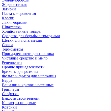
Эмали-аэрозоли
Жидкое стекло
Затирки
Паста колеровочная
Краски
Лаки, морилки
Шпатлевки
Хозяйственные товары
Средства для борьбы с грызунами
Щетки для пола, метлы
Совки
Термометры
Принадлежности для пикника
Чистящее средство и мыло
Репелленты
Прочие принадлежности
Брикеты для розжига
Фольга и бумага для выпекания
Ведра
Вешалки и крючки настенные
Грипперы
Салфетки
Емкость строительная
Канистры пищевые
Коврики