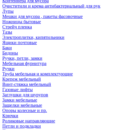
Контейнера для мусора
Очиститили и крема антибактериальный для рук
Лупы
Мешки для мусора , пакеты фасовочные
Ножницы бытовые
Стрейч пленка
Тазы
Электроплитки, кипятильники
Ящики почтовые
Баки
Бидоны
Ручки, петли, замки
Мебельная фурнитура
Ручки
Труба мебельная и комплектующие
Крепеж мебельный
Винт-стяжка мебельный
Газовые лифты
Заглушки для шурупов
Замки мебельные
Защелки мебельные
Опоры колесные и пр.
Крючки
Роликовые направляющие
Петли и подкладки