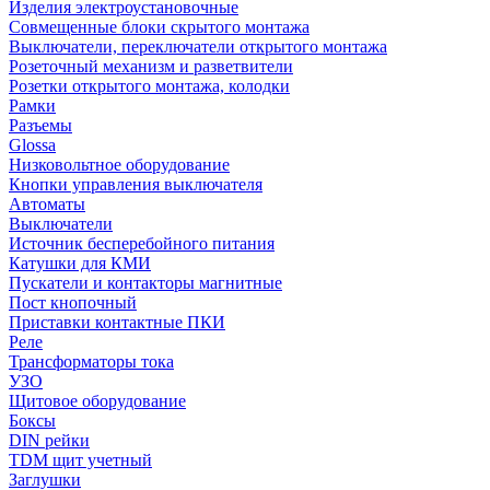
Изделия электроустановочные
Совмещенные блоки скрытого монтажа
Выключатели, переключатели открытого монтажа
Розеточный механизм и разветвители
Розетки открытого монтажа, колодки
Рамки
Разъемы
Glossa
Низковольтное оборудование
Кнопки управления выключателя
Автоматы
Выключатели
Источник бесперебойного питания
Катушки для КМИ
Пускатели и контакторы магнитные
Пост кнопочный
Приставки контактные ПКИ
Реле
Трансформаторы тока
УЗО
Щитовое оборудование
Боксы
DIN рейки
TDM щит учетный
Заглушки