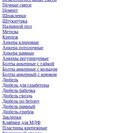
Печные смеси
Цемент
Шпаклевки
Штукатурка
Наливной пол
Метизы
Крепеж
Анкера клиновые
Анкера потолочные
Анкера рамные
Анкеры регулируемые
Болты анкерные с гайкой
Болты анкерные с кольцом
Болты анкерный с крюком
Дюбель
Дюбель для газабетона
Дюбель бабочка
Дюбель гвоздь
Дюбель по бетону
Дюбель рамный
Дюбель-грибок
Заклепки
Кляймер для МДФ
Пластины крепежные