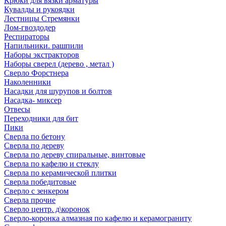
Крюки для вязки арматуры
Кувалды и рукоядки
Лестницы Стремянки
Лом-гвоздодер
Респираторы
Напильники. рашпили
Наборы экстракторов
Наборы сверел (дерево , метал )
Сверло Форстнера
Наколенники
Насадки для шурупов и болтов
Насадка- миксер
Отвесы
Переходники для бит
Пики
Сверла по бетону
Сверла по дереву
Сверла по дереву спиральные, винтовые
Сверла по кафелю и стеклу
Сверла по керамической плитки
Сверла победитовые
Сверло с зенкером
Сверла прочие
Сверло центр. д\коронок
Сверло-коронка алмазная по кафелю и керамограниту