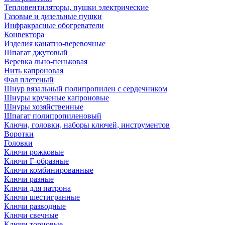
Тепловентиляторы, пушки электрические
Газовые и дизельные пушки
Инфракрасные обогреватели
Конвектора
Изделия канатно-веревочные
Шпагат джутовый
Веревка льно-пеньковая
Нить капроновая
Фал плетеный
Шнур вязальный полипропилен с сердечником
Шнуры крученые капроновые
Шнуры хозяйственные
Шпагат полипропиленовый
Ключи, головки, наборы ключей, инструментов
Воротки
Головки
Ключи рожковые
Ключи Г-образные
Ключи комбинированные
Ключи разные
Ключи для патрона
Ключи шестигранные
Ключи разводные
Ключи свечные
Ключи торцовые