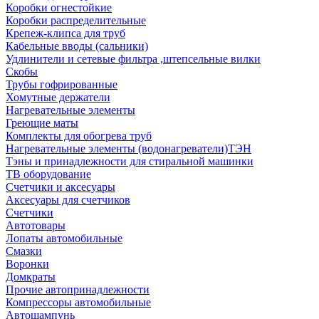
Коробки огнестойкие
Коробки распределительные
Крепеж-клипса для труб
Кабельные вводы (сальники)
Удлинители и сетевые фильтра ,штепсельные вилки
Скобы
Трубы гофрированные
Хомутные держатели
Нагревательные элементы
Греющие маты
Комплекты для обогрева труб
Нагревательные элементы (водонагреватели)ТЭН
Тэны и принадлежности для стиральной машинки
ТВ оборудование
Счетчики и аксесуары
Аксесуары для счетчиков
Счетчики
Автотовары
Лопаты автомобильные
Смазки
Воронки
Домкраты
Прочие автопринадлежности
Компрессоры автомобильные
Автошампунь