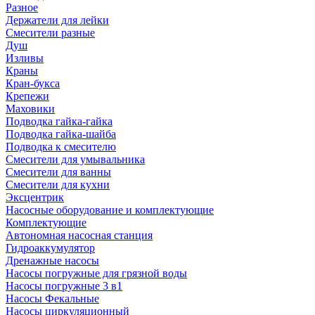
Разное
Держатели для лейки
Смесители разные
Душ
Изливы
Краны
Кран-букса
Крепежи
Маховики
Подводка гайка-гайка
Подводка гайка-шайба
Подводка к смесителю
Смесители для умывальника
Смесители для ванны
Смесители для кухни
Эксцентрик
Насосные оборудование и комплектующие
Комплектующие
Автономная насосная станция
Гидроаккумулятор
Дренажные насосы
Насосы погружные для грязной воды
Насосы погружные 3 в1
Насосы Фекальные
Насосы циркуляционный