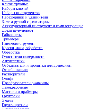
Ключи трубные
Наборы ключей
Наборы инструментов
Переходники и удлинители
Зажим ручной с фиксатором
Аккумуляторный инструмент и комплектующие
Дрель-шуруповерт
Гайковерты
Триммеры
Пневмоинструмент
Краски, лаки, обработка
Обработка
Очистители поверхности
Антисептики
Отбеливатели и пропитки для древесины
Огнебиозащита
Растворители
Олифа
Преобразователи ржавчины
Лакокрасочные
Мастики и праймеры
Грунтовки
Эмали
Грунт-аэрозоли