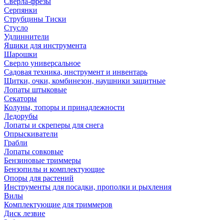
Сверла-фрезы
Серпянки
Струбцины Тиски
Стусло
Удлиннители
Ящики для инструмента
Шарошки
Сверло универсальное
Садовая техника, инструмент и инвентарь
Щитки, очки, комбинезон, наушники защитные
Лопаты штыковые
Секаторы
Колуны, топоры и принадлежности
Ледорубы
Лопаты и скреперы для снега
Опрыскиватели
Грабли
Лопаты совковые
Бензиновые триммеры
Бензопилы и комплектующие
Опоры для растений
Инструменты для посадки, прополки и рыхления
Вилы
Комплектующие для триммеров
Диск лезвие