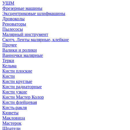
УШМ
Фрезерные машины
Эксцентриковые шлифмашины
Дровоколы
Реноваторы
Пылесосы
Малярный инструмент
Скотч. Ленты малярные, клейкие
Прочее
Валики и ролики
Ванночки малярные
Терки
Кельма
Кисти плоские
Кисти
Кисти круглые
Кисти радиаторные
Кисти узкие
Кисти Мастер Колор
Кисти флейцевая
Кисть-ракля
Кюветы
Макловица
Мастерок
Шпатели