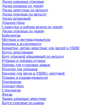
Диски алмазные отрезные
Диски пильные по дереву
Диски зачистные по металлу
Диски отрезные по металлу
Диски резиновый
Длинногубцы
Стаместки и наборы резцов по дереву
Диски отрезные по дереву
Кабелерезы
Метчики и метчикодержатели
Коронки в ассортименте
Корщетки, щетки зачистные для дрелей и УШМ
Круги лепестковые
Круг отрезной абразивный по металлу
Рубанки и лобзики ручные
Наборы для установки замков
Полотна для лобзиков
Насадки для дрели и УШМ с липучкой
Плашки и плашкодержатели
Плиткорезы
Плоскогубцы
Стеклорезы
Фрезы
Чашки алмазные зачистные
Круги отрезные по камню