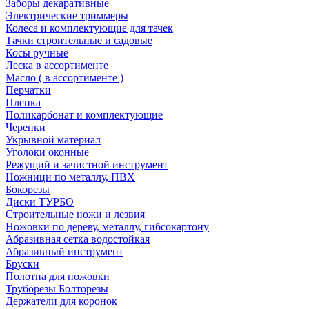
Заборы декаративные
Электрические триммеры
Колеса и комплектующие для тачек
Тачки строительные и садовые
Косы ручные
Леска в ассортименте
Масло ( в ассортименте )
Перчатки
Пленка
Поликарбонат и комплектующие
Черенки
Укрывной материал
Уголоки оконные
Режущий и зачистной инструмент
Ножници по металлу, ПВХ
Бокорезы
Диски ТУРБО
Строительные ножи и лезвия
Ножовки по дереву, металлу, гибсокартону
Абразивная сетка водостойкая
Абразивный инструмент
Бруски
Полотна для ножовки
Труборезы Болторезы
Держатели для коронок