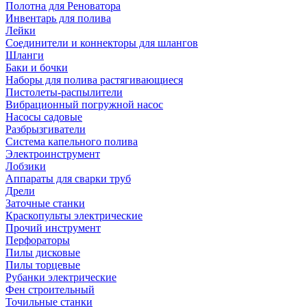
Полотна для Реноватора
Инвентарь для полива
Лейки
Соединители и коннекторы для шлангов
Шланги
Баки и бочки
Наборы для полива растягивающиеся
Пистолеты-распылители
Вибрационный погружной насос
Насосы садовые
Разбрызгиватели
Система капельного полива
Электроинструмент
Лобзики
Аппараты для сварки труб
Дрели
Заточные станки
Краскопульты электрические
Прочий инструмент
Перфораторы
Пилы дисковые
Пилы торцевые
Рубанки электрические
Фен строительный
Точильные станки