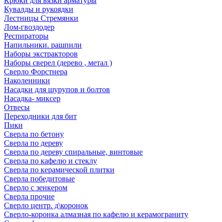
Крюки для вязки арматуры
Кувалды и рукоядки
Лестницы Стремянки
Лом-гвоздодер
Респираторы
Напильники. рашпили
Наборы экстракторов
Наборы сверел (дерево , метал )
Сверло Форстнера
Наколенники
Насадки для шурупов и болтов
Насадка- миксер
Отвесы
Переходники для бит
Пики
Сверла по бетону
Сверла по дереву
Сверла по дереву спиральные, винтовые
Сверла по кафелю и стеклу
Сверла по керамической плитки
Сверла победитовые
Сверло с зенкером
Сверла прочие
Сверло центр. д\коронок
Сверло-коронка алмазная по кафелю и керамограниту