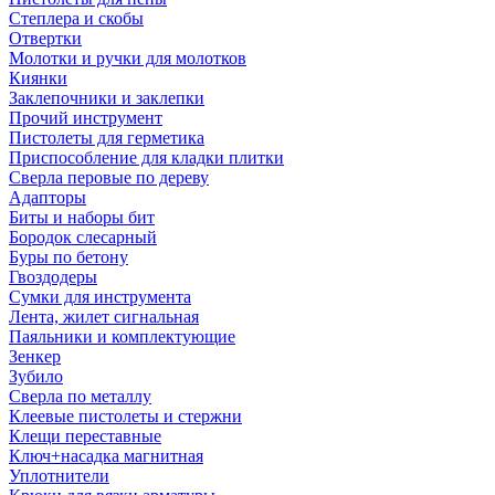
Степлера и скобы
Отвертки
Молотки и ручки для молотков
Киянки
Заклепочники и заклепки
Прочий инструмент
Пистолеты для герметика
Приспособление для кладки плитки
Сверла перовые по дереву
Адапторы
Биты и наборы бит
Бородок слесарный
Буры по бетону
Гвоздодеры
Сумки для инструмента
Лента, жилет сигнальная
Паяльники и комплектующие
Зенкер
Зубило
Сверла по металлу
Клеевые пистолеты и стержни
Клещи переставные
Ключ+насадка магнитная
Уплотнители