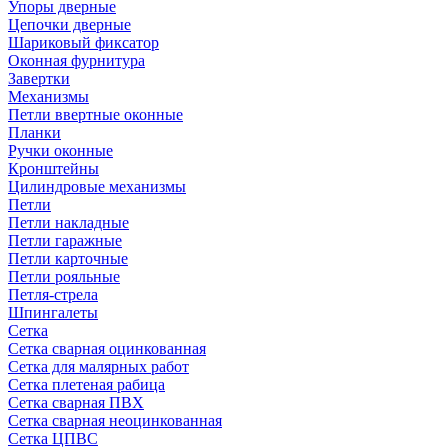
Упоры дверные
Цепочки дверные
Шариковый фиксатор
Оконная фурнитура
Завертки
Механизмы
Петли ввертные оконные
Планки
Ручки оконные
Кронштейны
Цилиндровые механизмы
Петли
Петли накладные
Петли гаражные
Петли карточные
Петли рояльные
Петля-стрела
Шпингалеты
Сетка
Сетка сварная оцинкованная
Сетка для малярных работ
Сетка плетеная рабица
Сетка сварная ПВХ
Сетка сварная неоцинкованная
Сетка ЦПВС