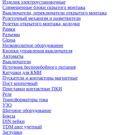
Изделия электроустановочные
Совмещенные блоки скрытого монтажа
Выключатели, переключатели открытого монтажа
Розеточный механизм и разветвители
Розетки открытого монтажа, колодки
Рамки
Разъемы
Glossa
Низковольтное оборудование
Кнопки управления выключателя
Автоматы
Выключатели
Источник бесперебойного питания
Катушки для КМИ
Пускатели и контакторы магнитные
Пост кнопочный
Приставки контактные ПКИ
Реле
Трансформаторы тока
УЗО
Щитовое оборудование
Боксы
DIN рейки
TDM щит учетный
Заглушки