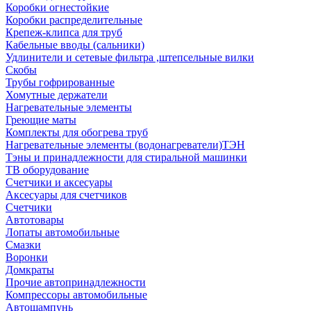
Коробки огнестойкие
Коробки распределительные
Крепеж-клипса для труб
Кабельные вводы (сальники)
Удлинители и сетевые фильтра ,штепсельные вилки
Скобы
Трубы гофрированные
Хомутные держатели
Нагревательные элементы
Греющие маты
Комплекты для обогрева труб
Нагревательные элементы (водонагреватели)ТЭН
Тэны и принадлежности для стиральной машинки
ТВ оборудование
Счетчики и аксесуары
Аксесуары для счетчиков
Счетчики
Автотовары
Лопаты автомобильные
Смазки
Воронки
Домкраты
Прочие автопринадлежности
Компрессоры автомобильные
Автошампунь