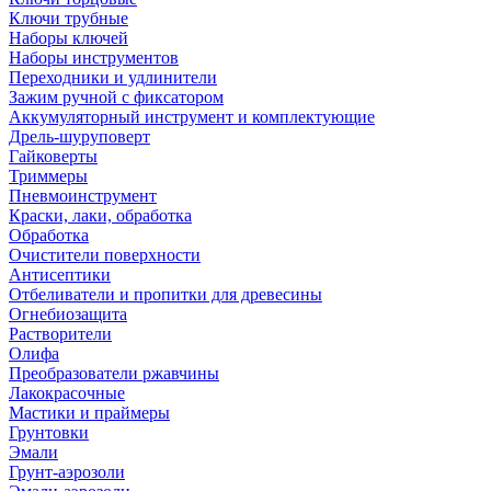
Ключи трубные
Наборы ключей
Наборы инструментов
Переходники и удлинители
Зажим ручной с фиксатором
Аккумуляторный инструмент и комплектующие
Дрель-шуруповерт
Гайковерты
Триммеры
Пневмоинструмент
Краски, лаки, обработка
Обработка
Очистители поверхности
Антисептики
Отбеливатели и пропитки для древесины
Огнебиозащита
Растворители
Олифа
Преобразователи ржавчины
Лакокрасочные
Мастики и праймеры
Грунтовки
Эмали
Грунт-аэрозоли