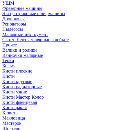
УШМ
Фрезерные машины
Эксцентриковые шлифмашины
Дровоколы
Реноваторы
Пылесосы
Малярный инструмент
Скотч. Ленты малярные, клейкие
Прочее
Валики и ролики
Ванночки малярные
Терки
Кельма
Кисти плоские
Кисти
Кисти круглые
Кисти радиаторные
Кисти узкие
Кисти Мастер Колор
Кисти флейцевая
Кисть-ракля
Кюветы
Макловица
Мастерок
Шпатели