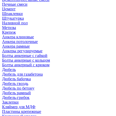
Печные смеси
Цемент
Шпаклевки
Штукатурка
Наливной пол
Метизы
Крепеж
Анкера клиновые
Анкера потолочные
Анкера рамные
Анкеры регулируемые
Болты анкерные с гайкой
Болты анкерные с кольцом
Болты анкерный с крюком
Дюбель
Дюбель для газабетона
Дюбель бабочка
Дюбель гвоздь
Дюбель по бетону
Дюбель рамный
Дюбель-грибок
Заклепки
Кляймер для МДФ
Пластины крепежные