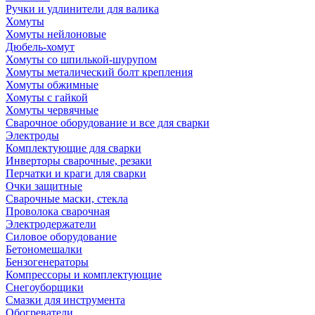
Ручки и удлинители для валика
Хомуты
Хомуты нейлоновые
Дюбель-хомут
Хомуты со шпилькой-шурупом
Хомуты металический болт крепления
Хомуты обжимные
Хомуты с гайкой
Хомуты червячные
Сварочное оборудование и все для сварки
Электроды
Комплектующие для сварки
Инверторы сварочные, резаки
Перчатки и краги для сварки
Очки защитные
Сварочные маски, стекла
Проволока сварочная
Электродержатели
Силовое оборудование
Бетономешалки
Бензогенераторы
Компрессоры и комплектующие
Снегоуборщики
Смазки для инструмента
Обогреватели