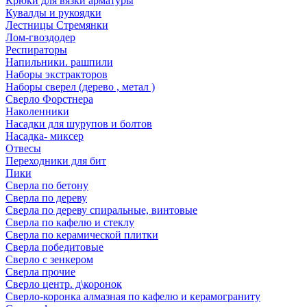
Крюки для вязки арматуры
Кувалды и рукоядки
Лестницы Стремянки
Лом-гвоздодер
Респираторы
Напильники. рашпили
Наборы экстракторов
Наборы сверел (дерево , метал )
Сверло Форстнера
Наколенники
Насадки для шурупов и болтов
Насадка- миксер
Отвесы
Переходники для бит
Пики
Сверла по бетону
Сверла по дереву
Сверла по дереву спиральные, винтовые
Сверла по кафелю и стеклу
Сверла по керамической плитки
Сверла победитовые
Сверло с зенкером
Сверла прочие
Сверло центр. д\коронок
Сверло-коронка алмазная по кафелю и керамограниту