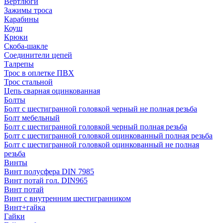
Вертлюги
Зажимы троса
Карабины
Коуш
Крюки
Скоба-шакле
Соединители цепей
Талрепы
Трос в оплетке ПВХ
Трос стальной
Цепь сварная оцинкованная
Болты
Болт с шестигранной головкой черный не полная резьба
Болт мебельный
Болт с шестигранной головкой черный полная резьба
Болт с шестигранной головкой оцинкованный полная резьба
Болт с шестигранной головкой оцинкованный не полная
резьба
Винты
Винт полусфера DIN 7985
Винт потай гол. DIN965
Винт потай
Винт с внутренним шестигранником
Винт+гайка
Гайки