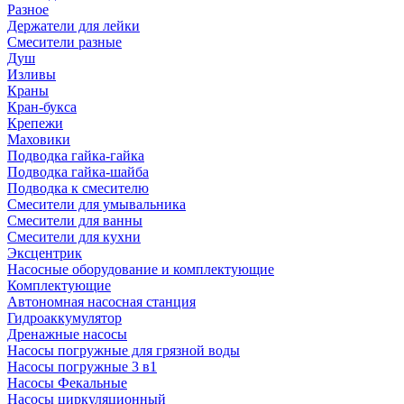
Разное
Держатели для лейки
Смесители разные
Душ
Изливы
Краны
Кран-букса
Крепежи
Маховики
Подводка гайка-гайка
Подводка гайка-шайба
Подводка к смесителю
Смесители для умывальника
Смесители для ванны
Смесители для кухни
Эксцентрик
Насосные оборудование и комплектующие
Комплектующие
Автономная насосная станция
Гидроаккумулятор
Дренажные насосы
Насосы погружные для грязной воды
Насосы погружные 3 в1
Насосы Фекальные
Насосы циркуляционный