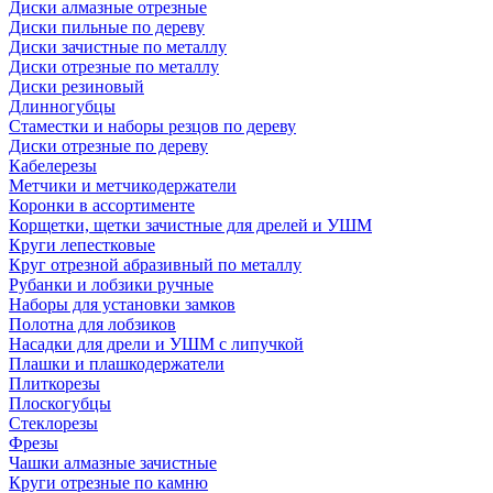
Диски алмазные отрезные
Диски пильные по дереву
Диски зачистные по металлу
Диски отрезные по металлу
Диски резиновый
Длинногубцы
Стаместки и наборы резцов по дереву
Диски отрезные по дереву
Кабелерезы
Метчики и метчикодержатели
Коронки в ассортименте
Корщетки, щетки зачистные для дрелей и УШМ
Круги лепестковые
Круг отрезной абразивный по металлу
Рубанки и лобзики ручные
Наборы для установки замков
Полотна для лобзиков
Насадки для дрели и УШМ с липучкой
Плашки и плашкодержатели
Плиткорезы
Плоскогубцы
Стеклорезы
Фрезы
Чашки алмазные зачистные
Круги отрезные по камню