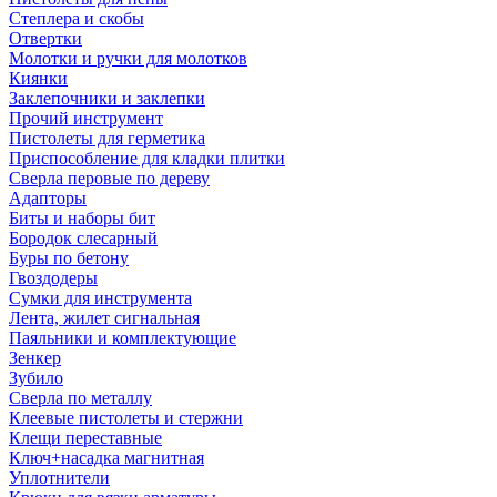
Степлера и скобы
Отвертки
Молотки и ручки для молотков
Киянки
Заклепочники и заклепки
Прочий инструмент
Пистолеты для герметика
Приспособление для кладки плитки
Сверла перовые по дереву
Адапторы
Биты и наборы бит
Бородок слесарный
Буры по бетону
Гвоздодеры
Сумки для инструмента
Лента, жилет сигнальная
Паяльники и комплектующие
Зенкер
Зубило
Сверла по металлу
Клеевые пистолеты и стержни
Клещи переставные
Ключ+насадка магнитная
Уплотнители