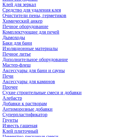
Клей для зеркал
Средство для удаления клея
Очистители пены, герметиков
Химический анкер
Печное оборудование
Комплектующие для печей
Дымоходы
Баки для бани
Изоляционные материалы
Печное литье
Дополнительное оборудование
Мастер-флеш
Аксессуары для бани и сауны
Печи
Аксессуары для каминов
Прочее
Сухие строительные смеси и добавки
Алебастр
Добавки к растворам
Антиморозные добавки
Суперпластификатор
Грунты
Известь гашеная
Клей плиточный
Цементно-песчаные смеси