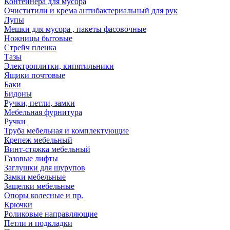
Контейнера для мусора
Очиститили и крема антибактериальный для рук
Лупы
Мешки для мусора , пакеты фасовочные
Ножницы бытовые
Стрейч пленка
Тазы
Электроплитки, кипятильники
Ящики почтовые
Баки
Бидоны
Ручки, петли, замки
Мебельная фурнитура
Ручки
Труба мебельная и комплектующие
Крепеж мебельный
Винт-стяжка мебельный
Газовые лифты
Заглушки для шурупов
Замки мебельные
Защелки мебельные
Опоры колесные и пр.
Крючки
Роликовые направляющие
Петли и подкладки