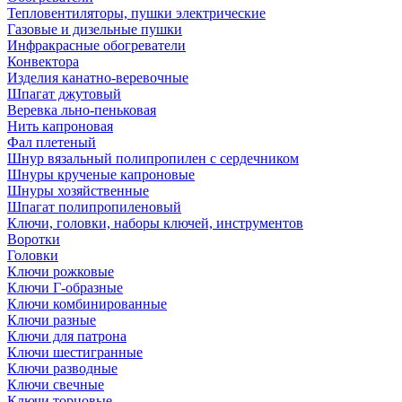
Тепловентиляторы, пушки электрические
Газовые и дизельные пушки
Инфракрасные обогреватели
Конвектора
Изделия канатно-веревочные
Шпагат джутовый
Веревка льно-пеньковая
Нить капроновая
Фал плетеный
Шнур вязальный полипропилен с сердечником
Шнуры крученые капроновые
Шнуры хозяйственные
Шпагат полипропиленовый
Ключи, головки, наборы ключей, инструментов
Воротки
Головки
Ключи рожковые
Ключи Г-образные
Ключи комбинированные
Ключи разные
Ключи для патрона
Ключи шестигранные
Ключи разводные
Ключи свечные
Ключи торцовые