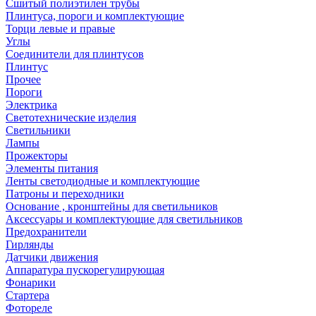
Сшитый полиэтилен трубы
Плинтуса, пороги и комплектующие
Торци левые и правые
Углы
Соединители для плинтусов
Плинтус
Прочее
Пороги
Электрика
Светотехнические изделия
Светильники
Лампы
Прожекторы
Элементы питания
Ленты светодиодные и комплектующие
Патроны и переходники
Основание , кронштейны для светильников
Аксессуары и комплектующие для светильников
Предохранители
Гирлянды
Датчики движения
Аппаратура пускорегулирующая
Фонарики
Стартера
Фотореле