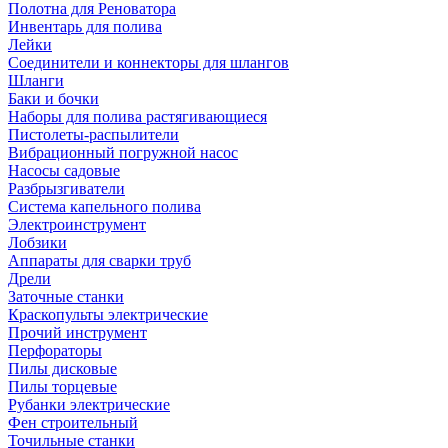
Полотна для Реноватора
Инвентарь для полива
Лейки
Соединители и коннекторы для шлангов
Шланги
Баки и бочки
Наборы для полива растягивающиеся
Пистолеты-распылители
Вибрационный погружной насос
Насосы садовые
Разбрызгиватели
Система капельного полива
Электроинструмент
Лобзики
Аппараты для сварки труб
Дрели
Заточные станки
Краскопульты электрические
Прочий инструмент
Перфораторы
Пилы дисковые
Пилы торцевые
Рубанки электрические
Фен строительный
Точильные станки