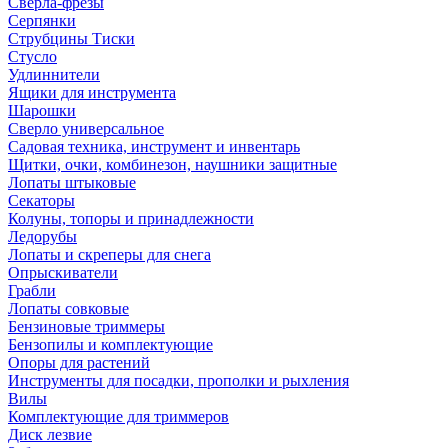
Сверла-фрезы
Серпянки
Струбцины Тиски
Стусло
Удлиннители
Ящики для инструмента
Шарошки
Сверло универсальное
Садовая техника, инструмент и инвентарь
Щитки, очки, комбинезон, наушники защитные
Лопаты штыковые
Секаторы
Колуны, топоры и принадлежности
Ледорубы
Лопаты и скреперы для снега
Опрыскиватели
Грабли
Лопаты совковые
Бензиновые триммеры
Бензопилы и комплектующие
Опоры для растений
Инструменты для посадки, прополки и рыхления
Вилы
Комплектующие для триммеров
Диск лезвие