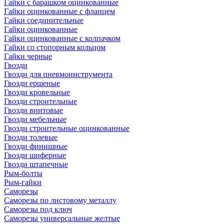
Гайки с барашком оцинкованные
Гайки оцинкованные с фланцем
Гайки соединительные
Гайки оцинкованные
Гайки оцинкованные с колпачком
Гайки со стопорным кольцом
Гайки черные
Гвозди
Гвозди для пневмоинструмента
Гвозди ершеные
Гвозди кровельные
Гвозди строительные
Гвозди винтовые
Гвозди мебельные
Гвозди строительные оцинкованные
Гвозди толевые
Гвозди финишные
Гвозди шиферные
Гвозди штапечные
Рым-болты
Рым-гайки
Саморезы
Саморезы по листовому металлу
Саморезы под ключ
Саморезы универсальные желтые