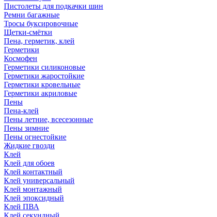
Пистолеты для подкачки шин
Ремни багажные
Тросы буксировочные
Щетки-смётки
Пена, герметик, клей
Герметики
Космофен
Герметики силиконовые
Герметики жаростойкие
Герметики кровельные
Герметики акриловые
Пены
Пена-клей
Пены летние, всесезонные
Пены зимние
Пены огнестойкие
Жидкие гвозди
Клей
Клей для обоев
Клей контактный
Клей универсальный
Клей монтажный
Клей эпоксидный
Клей ПВА
Клей секундный