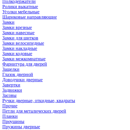
Полкодержатели
Ролики выкатные
Уголки мебельные
Шариковые направляющие
Замки
Замки врезные
Замки навесные
Замки для щитков
Замки велосипедные
Замки накладные
Замки кодовые
Замки межкомнатные
Фарнитура для дверей
Защелки
Глазок дверной
Доводчики дверные
Завертки
Задвижки
Засовы
Ручки дверные, откидные, квадраты
Прочие
Петли для металических дверей
Планки
Проушины
Пружины дверные