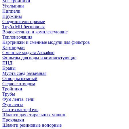
МП тройники
Угольники
Ниппели
Пружины
Соединители прямые
Труба МП бесшовная
Водосчетчики и комплектующие
Теплоизоляция
Картриджи и сменные модули для фильтров
Картриджи
Сменные модуля Аквафор
Фильтры для воды и комплектующие
ПНД
Краны
Муфта соед разъемная
Отвод разъемный
Седло с отводом
Тройники
Трубы
Фум лента, гели
Фум лента
СантехмастерГель
Шланги для стиральных машин
Прокладки
Шланги резиновые нопорные