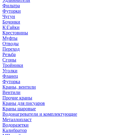
Удлиннители
Фильтра
Футорки
Чугун
Бочонки
К\Гайки
Крестовины
Муфты
Отводы
Переход
Резьба
Сгоны
Тройники
Уголки
Фланец
Футорка
Краны, вентили
Вентили
Прочие краны
Краны для писуаров
Краны шаровые
Водонагреватели и комплектующие
Металлопласт
Водоразетки
Калибратор