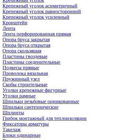
Крепежный уголок
Крепежный уголок асимитричный
Крепежный уголок равносторонний
Крепежный уголок усиленный
Кронштейн
Лента
Лента перфорированная прямая
Опора бруса закрытая
Опора бруса открытая
Опора скользящая
Пластины гвоздевые
Пластины соеденительные
Подвесы прямые
Проволока вязальная
Пружинный узел
Скобы строительные
Уголки крепежные фигурные
Уголки рамные
Шпильки резьбовые оцинкованные
Шпильки сантехнические
Шплинты
Грибок монтажный для теплоизоляции
Фиксаторы арматуры
Такелаж
Блоки одинарные