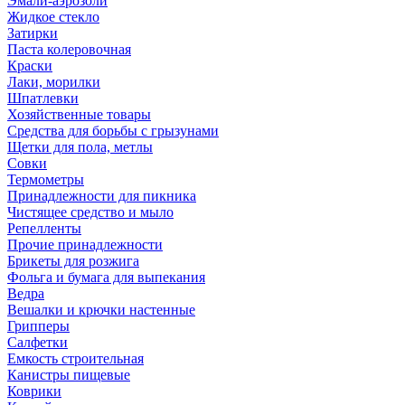
Эмали-аэрозоли
Жидкое стекло
Затирки
Паста колеровочная
Краски
Лаки, морилки
Шпатлевки
Хозяйственные товары
Средства для борьбы с грызунами
Щетки для пола, метлы
Совки
Термометры
Принадлежности для пикника
Чистящее средство и мыло
Репелленты
Прочие принадлежности
Брикеты для розжига
Фольга и бумага для выпекания
Ведра
Вешалки и крючки настенные
Грипперы
Салфетки
Емкость строительная
Канистры пищевые
Коврики