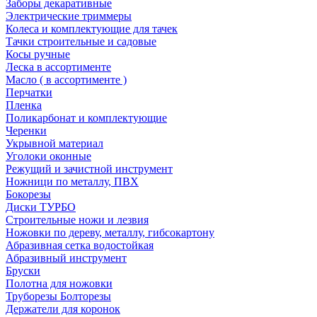
Заборы декаративные
Электрические триммеры
Колеса и комплектующие для тачек
Тачки строительные и садовые
Косы ручные
Леска в ассортименте
Масло ( в ассортименте )
Перчатки
Пленка
Поликарбонат и комплектующие
Черенки
Укрывной материал
Уголоки оконные
Режущий и зачистной инструмент
Ножници по металлу, ПВХ
Бокорезы
Диски ТУРБО
Строительные ножи и лезвия
Ножовки по дереву, металлу, гибсокартону
Абразивная сетка водостойкая
Абразивный инструмент
Бруски
Полотна для ножовки
Труборезы Болторезы
Держатели для коронок