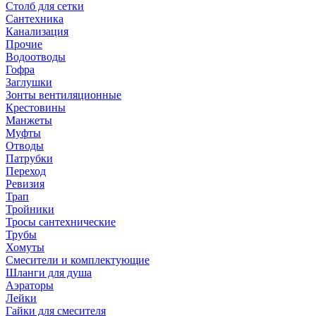
Столб для сетки
Сантехника
Канализация
Прочие
Водоотводы
Гофра
Заглушки
Зонты вентиляционные
Крестовины
Манжеты
Муфты
Отводы
Патрубки
Переход
Ревизия
Трап
Тройники
Тросы сантехнические
Трубы
Хомуты
Смесители и комплектующие
Шланги для душа
Аэраторы
Лейки
Гайки для смесителя