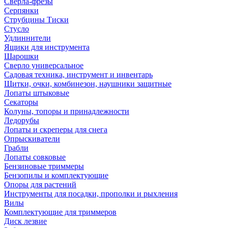
Сверла-фрезы
Серпянки
Струбцины Тиски
Стусло
Удлиннители
Ящики для инструмента
Шарошки
Сверло универсальное
Садовая техника, инструмент и инвентарь
Щитки, очки, комбинезон, наушники защитные
Лопаты штыковые
Секаторы
Колуны, топоры и принадлежности
Ледорубы
Лопаты и скреперы для снега
Опрыскиватели
Грабли
Лопаты совковые
Бензиновые триммеры
Бензопилы и комплектующие
Опоры для растений
Инструменты для посадки, прополки и рыхления
Вилы
Комплектующие для триммеров
Диск лезвие