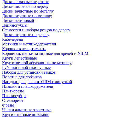
Диски алмазные отрезные
Диски пильные по дереву
Диски зачистные по металлу
Диски отрезные по металлу
Диски резиновый
Длинногубцы
Стаместки и наборы резцов по дереву
Диски отрезные по дереву
Кабелерезы
Метчики и метчикодержатели
Коронки в ассортименте
Корщетки, щетки зачистные для дрелей и УШМ
Круги лепестковые
Круг отрезной абразивный по металлу
Рубанки и лобзики ручные
Наборы для установки замков
Полотна для лобзиков
Насадки для дрели и УШМ с липучкой
Плашки и плашкодержатели
Плиткорезы
Плоскогубцы
Стеклорезы
Фрезы
Чашки алмазные зачистные
Круги отрезные по камню