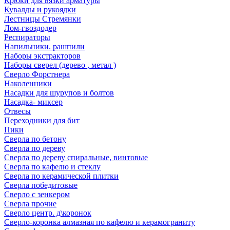
Крюки для вязки арматуры
Кувалды и рукоядки
Лестницы Стремянки
Лом-гвоздодер
Респираторы
Напильники. рашпили
Наборы экстракторов
Наборы сверел (дерево , метал )
Сверло Форстнера
Наколенники
Насадки для шурупов и болтов
Насадка- миксер
Отвесы
Переходники для бит
Пики
Сверла по бетону
Сверла по дереву
Сверла по дереву спиральные, винтовые
Сверла по кафелю и стеклу
Сверла по керамической плитки
Сверла победитовые
Сверло с зенкером
Сверла прочие
Сверло центр. д\коронок
Сверло-коронка алмазная по кафелю и керамограниту