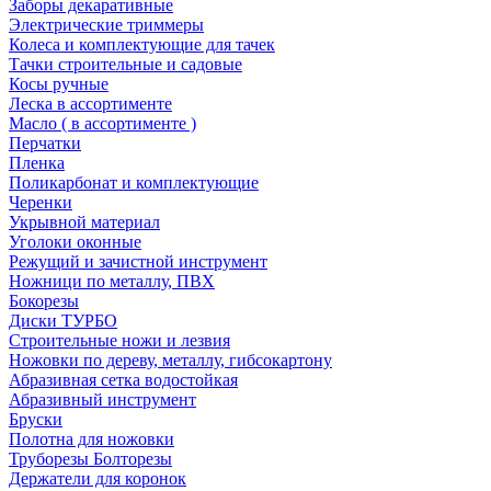
Заборы декаративные
Электрические триммеры
Колеса и комплектующие для тачек
Тачки строительные и садовые
Косы ручные
Леска в ассортименте
Масло ( в ассортименте )
Перчатки
Пленка
Поликарбонат и комплектующие
Черенки
Укрывной материал
Уголоки оконные
Режущий и зачистной инструмент
Ножници по металлу, ПВХ
Бокорезы
Диски ТУРБО
Строительные ножи и лезвия
Ножовки по дереву, металлу, гибсокартону
Абразивная сетка водостойкая
Абразивный инструмент
Бруски
Полотна для ножовки
Труборезы Болторезы
Держатели для коронок