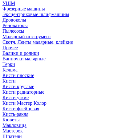
УШМ
Фрезерные машины
Эксцентриковые шлифмашины
Дровоколы
Реноваторы
Пылесосы
Малярный инструмент
Скотч. Ленты малярные, клейкие
Прочее
Валики и ролики
Ванночки малярные
Терки
Кельма
Кисти плоские
Кисти
Кисти круглые
Кисти радиаторные
Кисти узкие
Кисти Мастер Колор
Кисти флейцевая
Кисть-ракля
Кюветы
Макловица
Мастерок
Шпатели