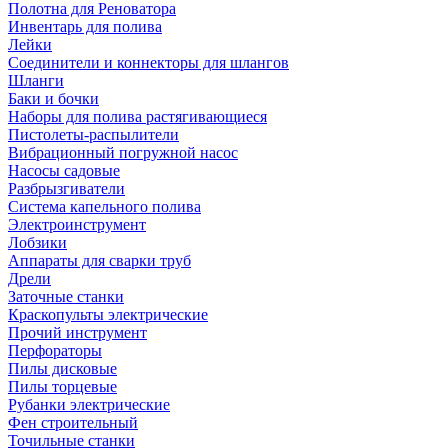
Полотна для Реноватора
Инвентарь для полива
Лейки
Соединители и коннекторы для шлангов
Шланги
Баки и бочки
Наборы для полива растягивающиеся
Пистолеты-распылители
Вибрационный погружной насос
Насосы садовые
Разбрызгиватели
Система капельного полива
Электроинструмент
Лобзики
Аппараты для сварки труб
Дрели
Заточные станки
Краскопульты электрические
Прочий инструмент
Перфораторы
Пилы дисковые
Пилы торцевые
Рубанки электрические
Фен строительный
Точильные станки