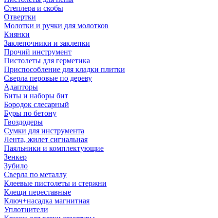
Степлера и скобы
Отвертки
Молотки и ручки для молотков
Киянки
Заклепочники и заклепки
Прочий инструмент
Пистолеты для герметика
Приспособление для кладки плитки
Сверла перовые по дереву
Адапторы
Биты и наборы бит
Бородок слесарный
Буры по бетону
Гвоздодеры
Сумки для инструмента
Лента, жилет сигнальная
Паяльники и комплектующие
Зенкер
Зубило
Сверла по металлу
Клеевые пистолеты и стержни
Клещи переставные
Ключ+насадка магнитная
Уплотнители