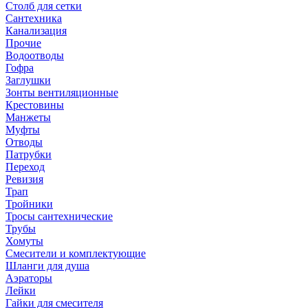
Столб для сетки
Сантехника
Канализация
Прочие
Водоотводы
Гофра
Заглушки
Зонты вентиляционные
Крестовины
Манжеты
Муфты
Отводы
Патрубки
Переход
Ревизия
Трап
Тройники
Тросы сантехнические
Трубы
Хомуты
Смесители и комплектующие
Шланги для душа
Аэраторы
Лейки
Гайки для смесителя