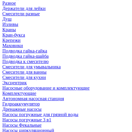
Разное
Держатели для лейки
Смесители разные
Душ
Изливы
Краны
Кран-букса
Крепежи
Маховики
Подводка гайка-гайка
Подводка гайка-шайба
Подводка к смесителю
Смесители для умывальника
Смесители для ванны
Смесители для кухни
Эксцентрик
Насосные оборудование и комплектующие
Комплектующие
Автономная насосная станция
Гидроаккумулятор
Дренажные насосы
Насосы погружные для грязной воды
Насосы погружные 3 в1
Насосы Фекальные
Насосы циркуляционный