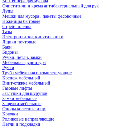
Контейнера для мусора
Очиститили и крема антибактериальный для рук
Лупы
Мешки для мусора , пакеты фасовочные
Ножницы бытовые
Стрейч пленка
Тазы
Электроплитки, кипятильники
Ящики почтовые
Баки
Бидоны
Ручки, петли, замки
Мебельная фурнитура
Ручки
Труба мебельная и комплектующие
Крепеж мебельный
Винт-стяжка мебельный
Газовые лифты
Заглушки для шурупов
Замки мебельные
Защелки мебельные
Опоры колесные и пр.
Крючки
Роликовые направляющие
Петли и подкладки