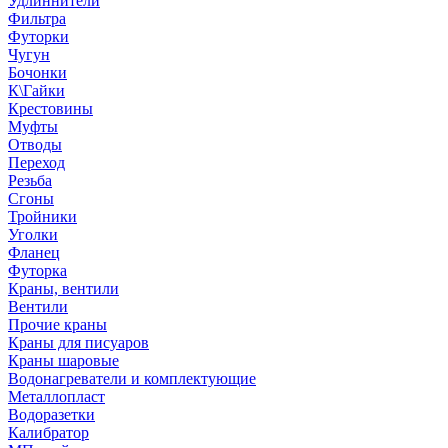
Удлиннители
Фильтра
Футорки
Чугун
Бочонки
К\Гайки
Крестовины
Муфты
Отводы
Переход
Резьба
Сгоны
Тройники
Уголки
Фланец
Футорка
Краны, вентили
Вентили
Прочие краны
Краны для писуаров
Краны шаровые
Водонагреватели и комплектующие
Металлопласт
Водоразетки
Калибратор