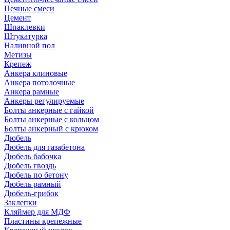
Печные смеси
Цемент
Шпаклевки
Штукатурка
Наливной пол
Метизы
Крепеж
Анкера клиновые
Анкера потолочные
Анкера рамные
Анкеры регулируемые
Болты анкерные с гайкой
Болты анкерные с кольцом
Болты анкерный с крюком
Дюбель
Дюбель для газабетона
Дюбель бабочка
Дюбель гвоздь
Дюбель по бетону
Дюбель рамный
Дюбель-грибок
Заклепки
Кляймер для МДФ
Пластины крепежные