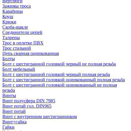
Вертлюги
Зажимы троса
Карабины
Коуш
Крюки
Скоба-шакле
Соединители цепей
Талрепы
Трос в оплетке ПВХ
Трос стальной
Цепь сварная оцинкованная
Болты
Болт с шестигранной головкой черный не полная резьба
Болт мебельный
Болт с шестигранной головкой черный полная резьба
Болт с шестигранной головкой оцинкованный полная резьба
Болт с шестигранной головкой оцинкованный не полная
резьба
Винты
Винт полусфера DIN 7985
Винт потай гол. DIN965
Винт потай
Винт с внутренним шестигранником
Винт+гайка
Гайки