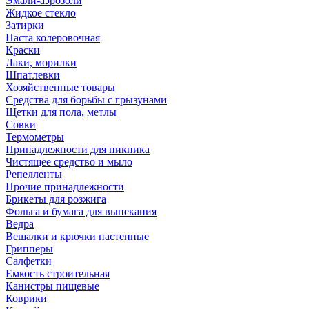
Эмали-аэрозоли
Жидкое стекло
Затирки
Паста колеровочная
Краски
Лаки, морилки
Шпатлевки
Хозяйственные товары
Средства для борьбы с грызунами
Щетки для пола, метлы
Совки
Термометры
Принадлежности для пикника
Чистящее средство и мыло
Репелленты
Прочие принадлежности
Брикеты для розжига
Фольга и бумага для выпекания
Ведра
Вешалки и крючки настенные
Грипперы
Салфетки
Емкость строительная
Канистры пищевые
Коврики