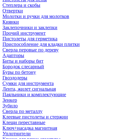
Степлера и скобы
Отвертки
Молотки и ручки для молотков
Киянки
Заклепочники и заклепки
Прочий инструмент
Пистолеты для герметика
Приспособление для кладки плитки
Сверла перовые по дереву
Адапторы
Биты и наборы бит
Бородок слесарный
Буры по бетону
Гвоздодеры
Сумки для инструмента
Лента, жилет сигнальная
Паяльники и комплектующие
Зенкер
Зубило
Сверла по металлу
Клеевые пистолеты и стержни
Клещи переставные
Ключ+насадка магнитная
Уплотнители