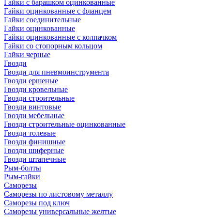
Гайки с барашком оцинкованные
Гайки оцинкованные с фланцем
Гайки соединительные
Гайки оцинкованные
Гайки оцинкованные с колпачком
Гайки со стопорным кольцом
Гайки черные
Гвозди
Гвозди для пневмоинструмента
Гвозди ершеные
Гвозди кровельные
Гвозди строительные
Гвозди винтовые
Гвозди мебельные
Гвозди строительные оцинкованные
Гвозди толевые
Гвозди финишные
Гвозди шиферные
Гвозди штапечные
Рым-болты
Рым-гайки
Саморезы
Саморезы по листовому металлу
Саморезы под ключ
Саморезы универсальные желтые