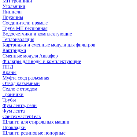
МП тройники
Угольники
Ниппели
Пружины
Соединители прямые
Труба МП бесшовная
Водосчетчики и комплектующие
Теплоизоляция
Картриджи и сменные модули для фильтров
Картриджи
Сменные модуля Аквафор
Фильтры для воды и комплектующие
ПНД
Краны
Муфта соед разъемная
Отвод разъемный
Седло с отводом
Тройники
Трубы
Фум лента, гели
Фум лента
СантехмастерГель
Шланги для стиральных машин
Прокладки
Шланги резиновые нопорные