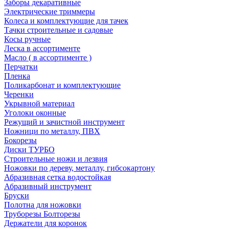
Заборы декаративные
Электрические триммеры
Колеса и комплектующие для тачек
Тачки строительные и садовые
Косы ручные
Леска в ассортименте
Масло ( в ассортименте )
Перчатки
Пленка
Поликарбонат и комплектующие
Черенки
Укрывной материал
Уголоки оконные
Режущий и зачистной инструмент
Ножници по металлу, ПВХ
Бокорезы
Диски ТУРБО
Строительные ножи и лезвия
Ножовки по дереву, металлу, гибсокартону
Абразивная сетка водостойкая
Абразивный инструмент
Бруски
Полотна для ножовки
Труборезы Болторезы
Держатели для коронок