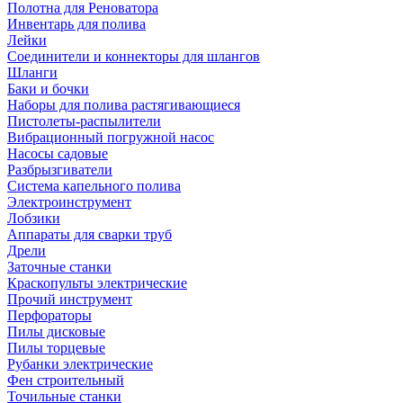
Полотна для Реноватора
Инвентарь для полива
Лейки
Соединители и коннекторы для шлангов
Шланги
Баки и бочки
Наборы для полива растягивающиеся
Пистолеты-распылители
Вибрационный погружной насос
Насосы садовые
Разбрызгиватели
Система капельного полива
Электроинструмент
Лобзики
Аппараты для сварки труб
Дрели
Заточные станки
Краскопульты электрические
Прочий инструмент
Перфораторы
Пилы дисковые
Пилы торцевые
Рубанки электрические
Фен строительный
Точильные станки