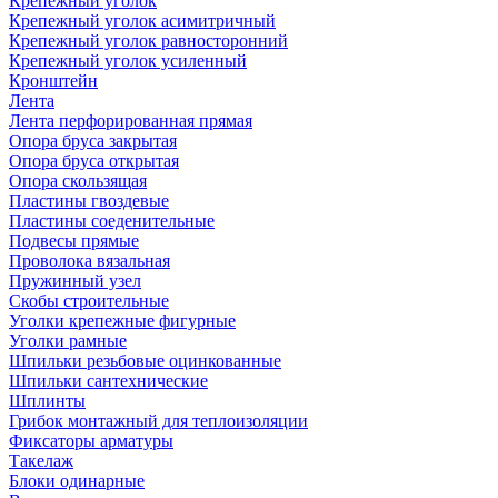
Крепежный уголок
Крепежный уголок асимитричный
Крепежный уголок равносторонний
Крепежный уголок усиленный
Кронштейн
Лента
Лента перфорированная прямая
Опора бруса закрытая
Опора бруса открытая
Опора скользящая
Пластины гвоздевые
Пластины соеденительные
Подвесы прямые
Проволока вязальная
Пружинный узел
Скобы строительные
Уголки крепежные фигурные
Уголки рамные
Шпильки резьбовые оцинкованные
Шпильки сантехнические
Шплинты
Грибок монтажный для теплоизоляции
Фиксаторы арматуры
Такелаж
Блоки одинарные