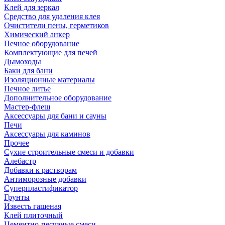
Клей для зеркал
Средство для удаления клея
Очистители пены, герметиков
Химический анкер
Печное оборудование
Комплектующие для печей
Дымоходы
Баки для бани
Изоляционные материалы
Печное литье
Дополнительное оборудование
Мастер-флеш
Аксессуары для бани и сауны
Печи
Аксессуары для каминов
Прочее
Сухие строительные смеси и добавки
Алебастр
Добавки к растворам
Антиморозные добавки
Суперпластификатор
Грунты
Известь гашеная
Клей плиточный
Цементно-песчаные смеси