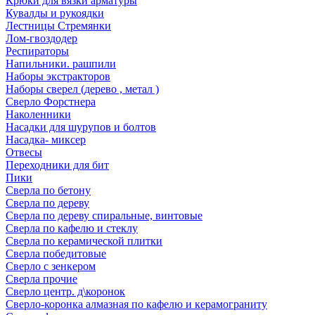
Крюки для вязки арматуры
Кувалды и рукоядки
Лестницы Стремянки
Лом-гвоздодер
Респираторы
Напильники. рашпили
Наборы экстракторов
Наборы сверел (дерево , метал )
Сверло Форстнера
Наколенники
Насадки для шурупов и болтов
Насадка- миксер
Отвесы
Переходники для бит
Пики
Сверла по бетону
Сверла по дереву
Сверла по дереву спиральные, винтовые
Сверла по кафелю и стеклу
Сверла по керамической плитки
Сверла победитовые
Сверло с зенкером
Сверла прочие
Сверло центр. д\коронок
Сверло-коронка алмазная по кафелю и керамограниту