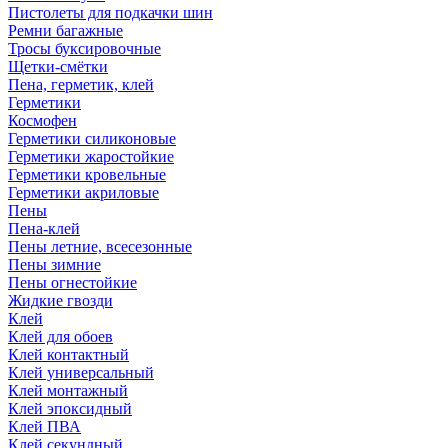
Пистолеты для подкачки шин
Ремни багажные
Тросы буксировочные
Щетки-смётки
Пена, герметик, клей
Герметики
Космофен
Герметики силиконовые
Герметики жаростойкие
Герметики кровельные
Герметики акриловые
Пены
Пена-клей
Пены летние, всесезонные
Пены зимние
Пены огнестойкие
Жидкие гвозди
Клей
Клей для обоев
Клей контактный
Клей универсальный
Клей монтажный
Клей эпоксидный
Клей ПВА
Клей секундный