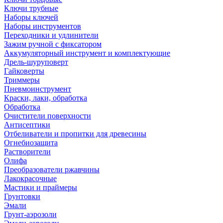
Ключи трубные
Наборы ключей
Наборы инструментов
Переходники и удлинители
Зажим ручной с фиксатором
Аккумуляторный инструмент и комплектующие
Дрель-шуруповерт
Гайковерты
Триммеры
Пневмоинструмент
Краски, лаки, обработка
Обработка
Очистители поверхности
Антисептики
Отбеливатели и пропитки для древесины
Огнебиозащита
Растворители
Олифа
Преобразователи ржавчины
Лакокрасочные
Мастики и праймеры
Грунтовки
Эмали
Грунт-аэрозоли