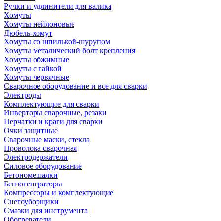
Ручки и удлинители для валика
Хомуты
Хомуты нейлоновые
Дюбель-хомут
Хомуты со шпилькой-шурупом
Хомуты металический болт крепления
Хомуты обжимные
Хомуты с гайкой
Хомуты червячные
Сварочное оборудование и все для сварки
Электроды
Комплектующие для сварки
Инверторы сварочные, резаки
Перчатки и краги для сварки
Очки защитные
Сварочные маски, стекла
Проволока сварочная
Электродержатели
Силовое оборудование
Бетономешалки
Бензогенераторы
Компрессоры и комплектующие
Снегоуборщики
Смазки для инструмента
Обогреватели