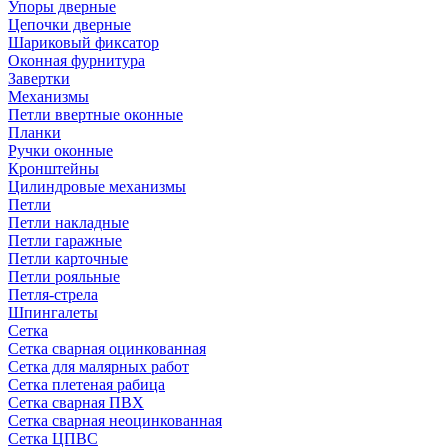
Упоры дверные
Цепочки дверные
Шариковый фиксатор
Оконная фурнитура
Завертки
Механизмы
Петли ввертные оконные
Планки
Ручки оконные
Кронштейны
Цилиндровые механизмы
Петли
Петли накладные
Петли гаражные
Петли карточные
Петли рояльные
Петля-стрела
Шпингалеты
Сетка
Сетка сварная оцинкованная
Сетка для малярных работ
Сетка плетеная рабица
Сетка сварная ПВХ
Сетка сварная неоцинкованная
Сетка ЦПВС