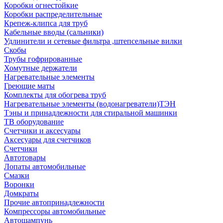
Коробки огнестойкие
Коробки распределительные
Крепеж-клипса для труб
Кабельные вводы (сальники)
Удлинители и сетевые фильтра ,штепсельные вилки
Скобы
Трубы гофрированные
Хомутные держатели
Нагревательные элементы
Греющие маты
Комплекты для обогрева труб
Нагревательные элементы (водонагреватели)ТЭН
Тэны и принадлежности для стиральной машинки
ТВ оборудование
Счетчики и аксесуары
Аксесуары для счетчиков
Счетчики
Автотовары
Лопаты автомобильные
Смазки
Воронки
Домкраты
Прочие автопринадлежности
Компрессоры автомобильные
Автошампунь