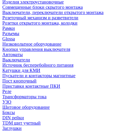
Изделия электроустановочные
Совмещенные блоки скрытого монтажа
Выключатели, переключатели открытого монтажа
Розеточный механизм и разветвители
Розетки открытого монтажа, колодки
Рамки
Разъемы
Glossa
Низковольтное оборудование
Кнопки управления выключателя
Автоматы
Выключатели
Источник бесперебойного питания
Катушки для КМИ
Пускатели и контакторы магнитные
Пост кнопочный
Приставки контактные ПКИ
Реле
Трансформаторы тока
УЗО
Щитовое оборудование
Боксы
DIN рейки
TDM щит учетный
Заглушки