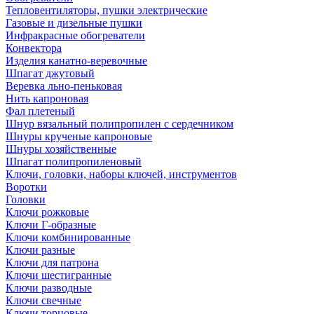
Тепловентиляторы, пушки электрические
Газовые и дизельные пушки
Инфракрасные обогреватели
Конвектора
Изделия канатно-веревочные
Шпагат джутовый
Веревка льно-пеньковая
Нить капроновая
Фал плетеный
Шнур вязальный полипропилен с сердечником
Шнуры крученые капроновые
Шнуры хозяйственные
Шпагат полипропиленовый
Ключи, головки, наборы ключей, инструментов
Воротки
Головки
Ключи рожковые
Ключи Г-образные
Ключи комбинированные
Ключи разные
Ключи для патрона
Ключи шестигранные
Ключи разводные
Ключи свечные
Ключи торцовые