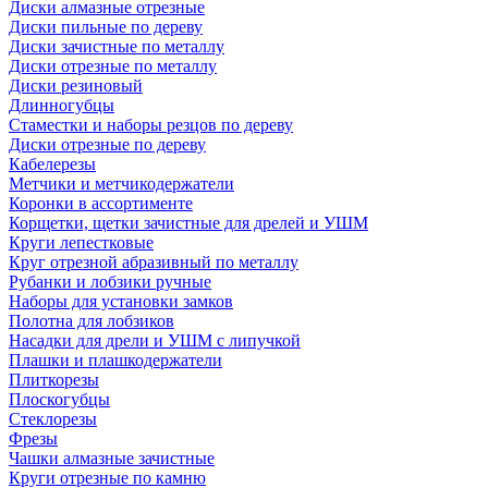
Диски алмазные отрезные
Диски пильные по дереву
Диски зачистные по металлу
Диски отрезные по металлу
Диски резиновый
Длинногубцы
Стаместки и наборы резцов по дереву
Диски отрезные по дереву
Кабелерезы
Метчики и метчикодержатели
Коронки в ассортименте
Корщетки, щетки зачистные для дрелей и УШМ
Круги лепестковые
Круг отрезной абразивный по металлу
Рубанки и лобзики ручные
Наборы для установки замков
Полотна для лобзиков
Насадки для дрели и УШМ с липучкой
Плашки и плашкодержатели
Плиткорезы
Плоскогубцы
Стеклорезы
Фрезы
Чашки алмазные зачистные
Круги отрезные по камню