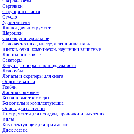
Сверла-фрезы
Серпянки
Струбцины Тиски
Стусло
Удлиннители
Ящики для инструмента
Шарошки
Сверло универсальное
Садовая техника, инструмент и инвентарь
Щитки, очки, комбинезон, наушники защитные
Лопаты штыковые
Секаторы
Колуны, топоры и принадлежности
Ледорубы
Лопаты и скреперы для снега
Опрыскиватели
Грабли
Лопаты совковые
Бензиновые триммеры
Бензопилы и комплектующие
Опоры для растений
Инструменты для посадки, прополки и рыхления
Вилы
Комплектующие для триммеров
Диск лезвие