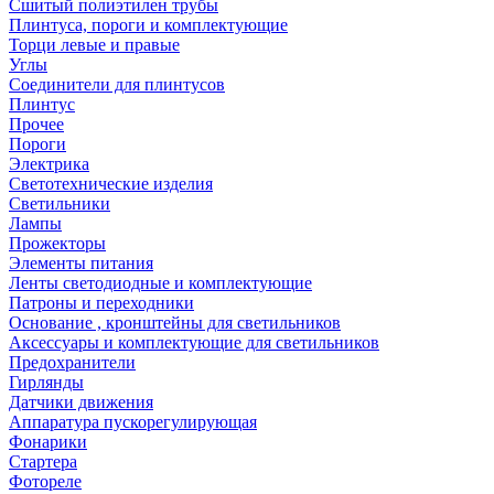
Сшитый полиэтилен трубы
Плинтуса, пороги и комплектующие
Торци левые и правые
Углы
Соединители для плинтусов
Плинтус
Прочее
Пороги
Электрика
Светотехнические изделия
Светильники
Лампы
Прожекторы
Элементы питания
Ленты светодиодные и комплектующие
Патроны и переходники
Основание , кронштейны для светильников
Аксессуары и комплектующие для светильников
Предохранители
Гирлянды
Датчики движения
Аппаратура пускорегулирующая
Фонарики
Стартера
Фотореле