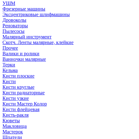
УШМ
Фрезерные машины
Эксцентриковые шлифмашины
Дровоколы
Реноваторы
Пылесосы
Малярный инструмент
Скотч. Ленты малярные, клейкие
Прочее
Валики и ролики
Ванночки малярные
Терки
Кельма
Кисти плоские
Кисти
Кисти круглые
Кисти радиаторные
Кисти узкие
Кисти Мастер Колор
Кисти флейцевая
Кисть-ракля
Кюветы
Макловица
Мастерок
Шпатели