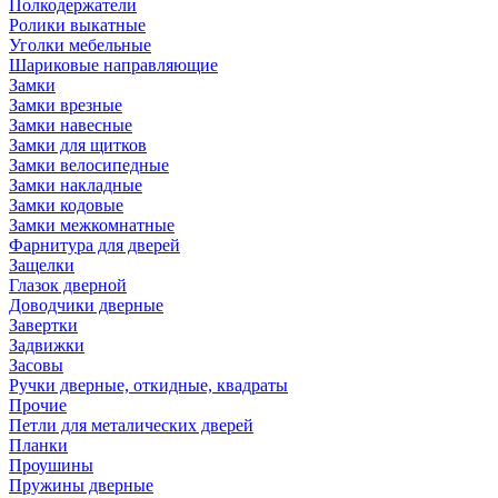
Полкодержатели
Ролики выкатные
Уголки мебельные
Шариковые направляющие
Замки
Замки врезные
Замки навесные
Замки для щитков
Замки велосипедные
Замки накладные
Замки кодовые
Замки межкомнатные
Фарнитура для дверей
Защелки
Глазок дверной
Доводчики дверные
Завертки
Задвижки
Засовы
Ручки дверные, откидные, квадраты
Прочие
Петли для металических дверей
Планки
Проушины
Пружины дверные