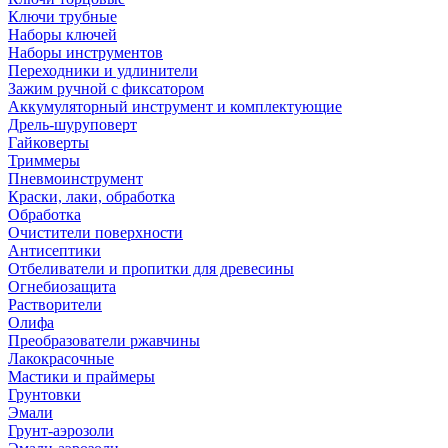
Ключи трубные
Наборы ключей
Наборы инструментов
Переходники и удлинители
Зажим ручной с фиксатором
Аккумуляторный инструмент и комплектующие
Дрель-шуруповерт
Гайковерты
Триммеры
Пневмоинструмент
Краски, лаки, обработка
Обработка
Очистители поверхности
Антисептики
Отбеливатели и пропитки для древесины
Огнебиозащита
Растворители
Олифа
Преобразователи ржавчины
Лакокрасочные
Мастики и праймеры
Грунтовки
Эмали
Грунт-аэрозоли