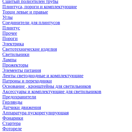
Сшитый полиэтилен трубы
Плинтуса, пороги и комплектующие
Торци левые и правые
Углы
Соединители для плинтусов
Плинтус
Прочее
Пороги
Электрика
Светотехнические изделия
Светильники
Лампы
Прожекторы
Элементы питания
Ленты светодиодные и комплектующие
Патроны и переходники
Основание , кронштейны для светильников
Аксессуары и комплектующие для светильников
Предохранители
Гирлянды
Датчики движения
Аппаратура пускорегулирующая
Фонарики
Стартера
Фотореле