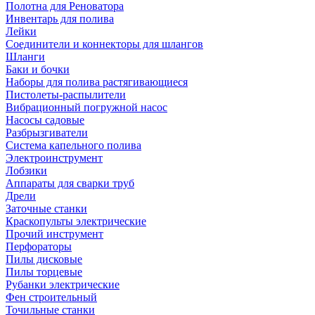
Полотна для Реноватора
Инвентарь для полива
Лейки
Соединители и коннекторы для шлангов
Шланги
Баки и бочки
Наборы для полива растягивающиеся
Пистолеты-распылители
Вибрационный погружной насос
Насосы садовые
Разбрызгиватели
Система капельного полива
Электроинструмент
Лобзики
Аппараты для сварки труб
Дрели
Заточные станки
Краскопульты электрические
Прочий инструмент
Перфораторы
Пилы дисковые
Пилы торцевые
Рубанки электрические
Фен строительный
Точильные станки