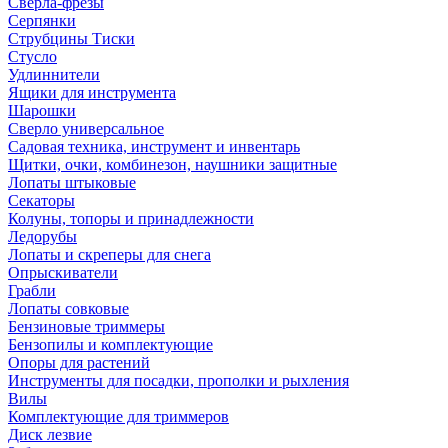
Сверла-фрезы
Серпянки
Струбцины Тиски
Стусло
Удлиннители
Ящики для инструмента
Шарошки
Сверло универсальное
Садовая техника, инструмент и инвентарь
Щитки, очки, комбинезон, наушники защитные
Лопаты штыковые
Секаторы
Колуны, топоры и принадлежности
Ледорубы
Лопаты и скреперы для снега
Опрыскиватели
Грабли
Лопаты совковые
Бензиновые триммеры
Бензопилы и комплектующие
Опоры для растений
Инструменты для посадки, прополки и рыхления
Вилы
Комплектующие для триммеров
Диск лезвие