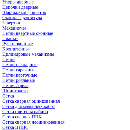
Упоры дверные
Цепочки дверные
Шариковый фиксатор
Оконная фурнитура
Завертки
Механизмы
Петли ввертные оконные
Планки
Ручки оконные
Кронштейны
Цилиндровые механизмы
Петли
Петли накладные
Петли гаражные
Петли карточные
Петли рояльные
Петля-стрела
Шпингалеты
Сетка
Сетка сварная оцинкованная
Сетка для малярных работ
Сетка плетеная рабица
Сетка сварная ПВХ
Сетка сварная неоцинкованная
Сетка ЦПВС