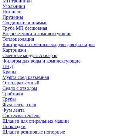
МП тройники
Угольники
Ниппели
Пружины
Соединители прямые
Труба МП бесшовная
Водосчетчики и комплектующие
Теплоизоляция
Картриджи и сменные модули для фильтров
Картриджи
Сменные модуля Аквафор
Фильтры для воды и комплектующие
ПНД
Краны
Муфта соед разъемная
Отвод разъемный
Седло с отводом
Тройники
Трубы
Фум лента, гели
Фум лента
СантехмастерГель
Шланги для стиральных машин
Прокладки
Шланги резиновые нопорные