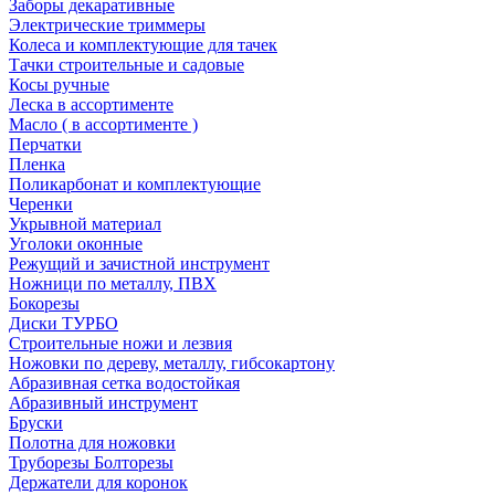
Заборы декаративные
Электрические триммеры
Колеса и комплектующие для тачек
Тачки строительные и садовые
Косы ручные
Леска в ассортименте
Масло ( в ассортименте )
Перчатки
Пленка
Поликарбонат и комплектующие
Черенки
Укрывной материал
Уголоки оконные
Режущий и зачистной инструмент
Ножници по металлу, ПВХ
Бокорезы
Диски ТУРБО
Строительные ножи и лезвия
Ножовки по дереву, металлу, гибсокартону
Абразивная сетка водостойкая
Абразивный инструмент
Бруски
Полотна для ножовки
Труборезы Болторезы
Держатели для коронок