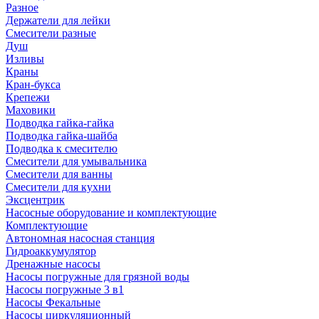
Разное
Держатели для лейки
Смесители разные
Душ
Изливы
Краны
Кран-букса
Крепежи
Маховики
Подводка гайка-гайка
Подводка гайка-шайба
Подводка к смесителю
Смесители для умывальника
Смесители для ванны
Смесители для кухни
Эксцентрик
Насосные оборудование и комплектующие
Комплектующие
Автономная насосная станция
Гидроаккумулятор
Дренажные насосы
Насосы погружные для грязной воды
Насосы погружные 3 в1
Насосы Фекальные
Насосы циркуляционный