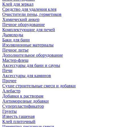
Клей для зеркал
Средство для удаления клея
Очистители пены, герметиков
Химический анкер
Печное оборудование
Комплектующие для печей
Дымоходы
Баки для бани
Изоляционные материалы
Печное литье
Дополнительное оборудование
Мастер-флеш
Аксессуары для бани и сауны
Печи
Аксессуары для каминов
Прочее
Сухие строительные смеси и добавки
Алебастр
Добавки к растворам
Антиморозные добавки
Суперпластификатор
Грунты
Известь гашеная
Клей плиточный
Цементно-песчаные смеси