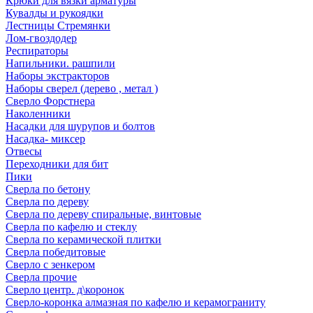
Крюки для вязки арматуры
Кувалды и рукоядки
Лестницы Стремянки
Лом-гвоздодер
Респираторы
Напильники. рашпили
Наборы экстракторов
Наборы сверел (дерево , метал )
Сверло Форстнера
Наколенники
Насадки для шурупов и болтов
Насадка- миксер
Отвесы
Переходники для бит
Пики
Сверла по бетону
Сверла по дереву
Сверла по дереву спиральные, винтовые
Сверла по кафелю и стеклу
Сверла по керамической плитки
Сверла победитовые
Сверло с зенкером
Сверла прочие
Сверло центр. д\коронок
Сверло-коронка алмазная по кафелю и керамограниту