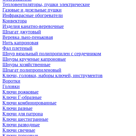
Тепловентиляторы, пушки электрические
Газовые и дизельные пушки
Инфракрасные обогреватели
Конвектора
Изделия канатно-веревочные
Шпагат джутовый
Веревка льно-пеньковая
Нить капроновая
Фал плетеный
Шнур вязальный полипропилен с сердечником
Шнуры крученые капроновые
Шнуры хозяйственные
Шпагат полипропиленовый
Ключи, головки, наборы ключей, инструментов
Воротки
Головки
Ключи рожковые
Ключи Г-образные
Ключи комбинированные
Ключи разные
Ключи для патрона
Ключи шестигранные
Ключи разводные
Ключи свечные
Ключи торцовые