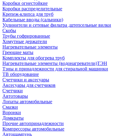
Коробки огнестойкие
Коробки распределительные
Крепеж-клипса для труб
Кабельные вводы (сальники)
Удлинители и сетевые фильтра ,штепсельные вилки
Скобы
Трубы гофрированные
Хомутные держатели
Нагревательные элементы
Греющие маты
Комплекты для обогрева труб
Нагревательные элементы (водонагреватели)ТЭН
Тэны и принадлежности для стиральной машинки
ТВ оборудование
Счетчики и аксесуары
Аксесуары для счетчиков
Счетчики
Автотовары
Лопаты автомобильные
Смазки
Воронки
Домкраты
Прочие автопринадлежности
Компрессоры автомобильные
Автошампунь