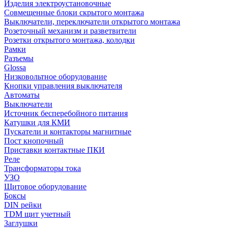
Изделия электроустановочные
Совмещенные блоки скрытого монтажа
Выключатели, переключатели открытого монтажа
Розеточный механизм и разветвители
Розетки открытого монтажа, колодки
Рамки
Разъемы
Glossa
Низковольтное оборудование
Кнопки управления выключателя
Автоматы
Выключатели
Источник бесперебойного питания
Катушки для КМИ
Пускатели и контакторы магнитные
Пост кнопочный
Приставки контактные ПКИ
Реле
Трансформаторы тока
УЗО
Щитовое оборудование
Боксы
DIN рейки
TDM щит учетный
Заглушки