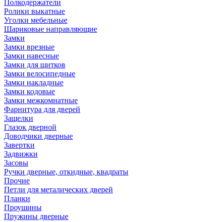
Полкодержатели
Ролики выкатные
Уголки мебельные
Шариковые направляющие
Замки
Замки врезные
Замки навесные
Замки для щитков
Замки велосипедные
Замки накладные
Замки кодовые
Замки межкомнатные
Фарнитура для дверей
Защелки
Глазок дверной
Доводчики дверные
Завертки
Задвижки
Засовы
Ручки дверные, откидные, квадраты
Прочие
Петли для металических дверей
Планки
Проушины
Пружины дверные