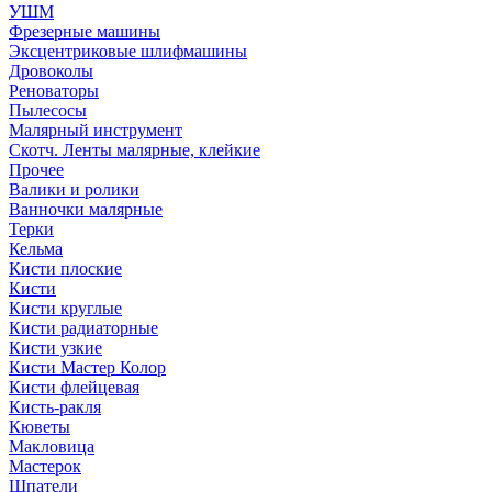
УШМ
Фрезерные машины
Эксцентриковые шлифмашины
Дровоколы
Реноваторы
Пылесосы
Малярный инструмент
Скотч. Ленты малярные, клейкие
Прочее
Валики и ролики
Ванночки малярные
Терки
Кельма
Кисти плоские
Кисти
Кисти круглые
Кисти радиаторные
Кисти узкие
Кисти Мастер Колор
Кисти флейцевая
Кисть-ракля
Кюветы
Макловица
Мастерок
Шпатели