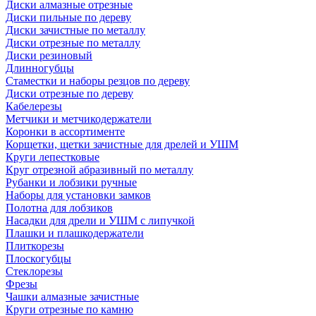
Диски алмазные отрезные
Диски пильные по дереву
Диски зачистные по металлу
Диски отрезные по металлу
Диски резиновый
Длинногубцы
Стаместки и наборы резцов по дереву
Диски отрезные по дереву
Кабелерезы
Метчики и метчикодержатели
Коронки в ассортименте
Корщетки, щетки зачистные для дрелей и УШМ
Круги лепестковые
Круг отрезной абразивный по металлу
Рубанки и лобзики ручные
Наборы для установки замков
Полотна для лобзиков
Насадки для дрели и УШМ с липучкой
Плашки и плашкодержатели
Плиткорезы
Плоскогубцы
Стеклорезы
Фрезы
Чашки алмазные зачистные
Круги отрезные по камню