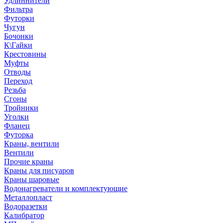
Удлиннители
Фильтра
Футорки
Чугун
Бочонки
К\Гайки
Крестовины
Муфты
Отводы
Переход
Резьба
Сгоны
Тройники
Уголки
Фланец
Футорка
Краны, вентили
Вентили
Прочие краны
Краны для писуаров
Краны шаровые
Водонагреватели и комплектующие
Металлопласт
Водоразетки
Калибратор