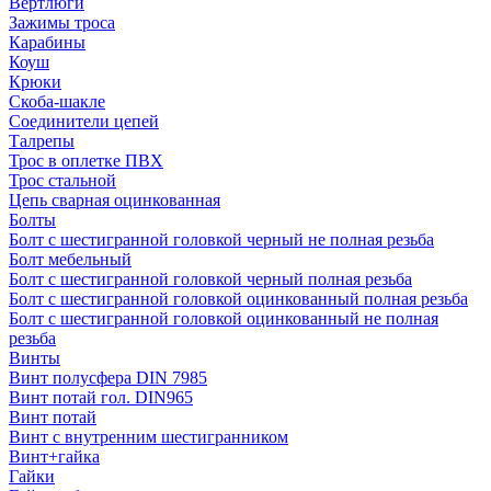
Вертлюги
Зажимы троса
Карабины
Коуш
Крюки
Скоба-шакле
Соединители цепей
Талрепы
Трос в оплетке ПВХ
Трос стальной
Цепь сварная оцинкованная
Болты
Болт с шестигранной головкой черный не полная резьба
Болт мебельный
Болт с шестигранной головкой черный полная резьба
Болт с шестигранной головкой оцинкованный полная резьба
Болт с шестигранной головкой оцинкованный не полная
резьба
Винты
Винт полусфера DIN 7985
Винт потай гол. DIN965
Винт потай
Винт с внутренним шестигранником
Винт+гайка
Гайки