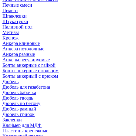
Печные смеси
Цемент
Шпаклевки
Штукатурка
Наливной пол
Метизы
Крепеж
Анкера клиновые
Анкера потолочные
Анкера рамные
Анкеры регулируемые
Болты анкерные с гайкой
Болты анкерные с кольцом
Болты анкерный с крюком
Дюбель
Дюбель для газабетона
Дюбель бабочка
Дюбель гвоздь
Дюбель по бетону
Дюбель рамный
Дюбель-грибок
Заклепки
Кляймер для МДФ
Пластины крепежные