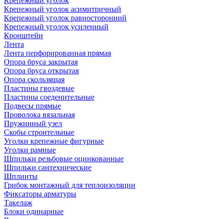
Крепежный уголок
Крепежный уголок асимитричный
Крепежный уголок равносторонний
Крепежный уголок усиленный
Кронштейн
Лента
Лента перфорированная прямая
Опора бруса закрытая
Опора бруса открытая
Опора скользящая
Пластины гвоздевые
Пластины соеденительные
Подвесы прямые
Проволока вязальная
Пружинный узел
Скобы строительные
Уголки крепежные фигурные
Уголки рамные
Шпильки резьбовые оцинкованные
Шпильки сантехнические
Шплинты
Грибок монтажный для теплоизоляции
Фиксаторы арматуры
Такелаж
Блоки одинарные