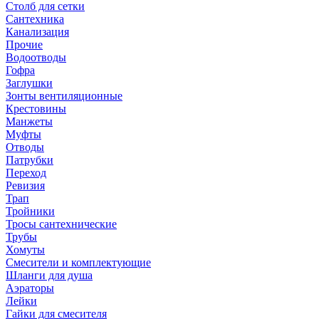
Столб для сетки
Сантехника
Канализация
Прочие
Водоотводы
Гофра
Заглушки
Зонты вентиляционные
Крестовины
Манжеты
Муфты
Отводы
Патрубки
Переход
Ревизия
Трап
Тройники
Тросы сантехнические
Трубы
Хомуты
Смесители и комплектующие
Шланги для душа
Аэраторы
Лейки
Гайки для смесителя