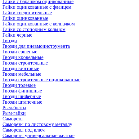
Гайки с барашком оцинкованные
Гайки оцинкованные с фланцем
Гайки соединительные
Гайки оцинкованные
Гайки оцинкованные с колпачком
Гайки со стопорным кольцом
Гайки черные
Гвозди
Гвозди для пневмоинструмента
Гвозди ершеные
Гвозди кровельные
Гвозди строительные
Гвозди винтовые
Гвозди мебельные
Гвозди строительные оцинкованные
Гвозди толевые
Гвозди финишные
Гвозди шиферные
Гвозди штапечные
Рым-болты
Рым-гайки
Саморезы
Саморезы по листовому металлу
Саморезы под ключ
Саморезы универсальные желтые