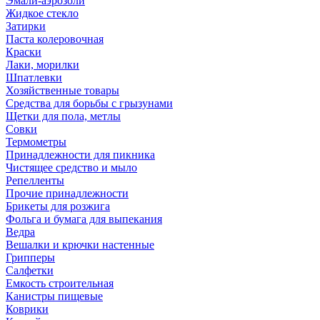
Эмали-аэрозоли
Жидкое стекло
Затирки
Паста колеровочная
Краски
Лаки, морилки
Шпатлевки
Хозяйственные товары
Средства для борьбы с грызунами
Щетки для пола, метлы
Совки
Термометры
Принадлежности для пикника
Чистящее средство и мыло
Репелленты
Прочие принадлежности
Брикеты для розжига
Фольга и бумага для выпекания
Ведра
Вешалки и крючки настенные
Грипперы
Салфетки
Емкость строительная
Канистры пищевые
Коврики