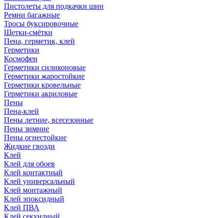
Пистолеты для подкачки шин
Ремни багажные
Тросы буксировочные
Щетки-смётки
Пена, герметик, клей
Герметики
Космофен
Герметики силиконовые
Герметики жаростойкие
Герметики кровельные
Герметики акриловые
Пены
Пена-клей
Пены летние, всесезонные
Пены зимние
Пены огнестойкие
Жидкие гвозди
Клей
Клей для обоев
Клей контактный
Клей универсальный
Клей монтажный
Клей эпоксидный
Клей ПВА
Клей секундный