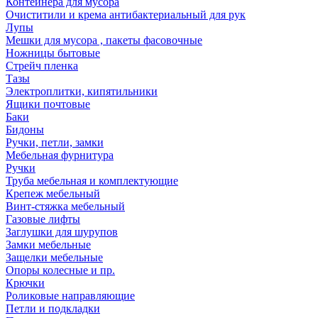
Контейнера для мусора
Очиститили и крема антибактериальный для рук
Лупы
Мешки для мусора , пакеты фасовочные
Ножницы бытовые
Стрейч пленка
Тазы
Электроплитки, кипятильники
Ящики почтовые
Баки
Бидоны
Ручки, петли, замки
Мебельная фурнитура
Ручки
Труба мебельная и комплектующие
Крепеж мебельный
Винт-стяжка мебельный
Газовые лифты
Заглушки для шурупов
Замки мебельные
Защелки мебельные
Опоры колесные и пр.
Крючки
Роликовые направляющие
Петли и подкладки