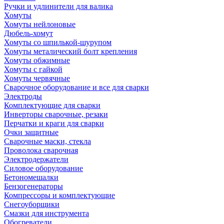
Ручки и удлинители для валика
Хомуты
Хомуты нейлоновые
Дюбель-хомут
Хомуты со шпилькой-шурупом
Хомуты металический болт крепления
Хомуты обжимные
Хомуты с гайкой
Хомуты червячные
Сварочное оборудование и все для сварки
Электроды
Комплектующие для сварки
Инверторы сварочные, резаки
Перчатки и краги для сварки
Очки защитные
Сварочные маски, стекла
Проволока сварочная
Электродержатели
Силовое оборудование
Бетономешалки
Бензогенераторы
Компрессоры и комплектующие
Снегоуборщики
Смазки для инструмента
Обогреватели