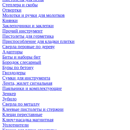
Степлера и скобы
Отвертки
Молотки и ручки для молотков
Киянки
Заклепочники и заклепки
Прочий инструмент
Пистолеты для герметика
Приспособление для кладки плитки
Сверла перовые по дереву
Адапторы
Биты и наборы бит
Бородок слесарный
Буры по бетону
Гвоздодеры
Сумки для инструмента
Лента, жилет сигнальная
Паяльники и комплектующие
Зенкер
Зубило
Сверла по металлу
Клеевые пистолеты и стержни
Клещи переставные
Ключ+насадка магнитная
Уплотнители