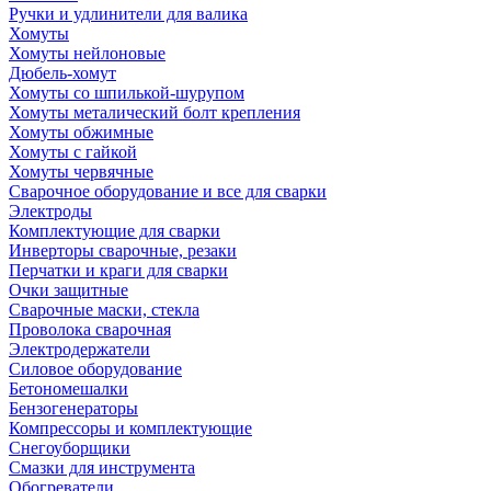
Ручки и удлинители для валика
Хомуты
Хомуты нейлоновые
Дюбель-хомут
Хомуты со шпилькой-шурупом
Хомуты металический болт крепления
Хомуты обжимные
Хомуты с гайкой
Хомуты червячные
Сварочное оборудование и все для сварки
Электроды
Комплектующие для сварки
Инверторы сварочные, резаки
Перчатки и краги для сварки
Очки защитные
Сварочные маски, стекла
Проволока сварочная
Электродержатели
Силовое оборудование
Бетономешалки
Бензогенераторы
Компрессоры и комплектующие
Снегоуборщики
Смазки для инструмента
Обогреватели