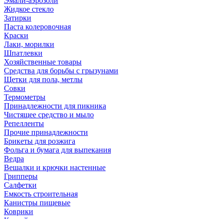
Эмали-аэрозоли
Жидкое стекло
Затирки
Паста колеровочная
Краски
Лаки, морилки
Шпатлевки
Хозяйственные товары
Средства для борьбы с грызунами
Щетки для пола, метлы
Совки
Термометры
Принадлежности для пикника
Чистящее средство и мыло
Репелленты
Прочие принадлежности
Брикеты для розжига
Фольга и бумага для выпекания
Ведра
Вешалки и крючки настенные
Грипперы
Салфетки
Емкость строительная
Канистры пищевые
Коврики