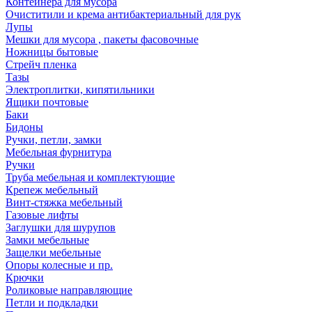
Контейнера для мусора
Очиститили и крема антибактериальный для рук
Лупы
Мешки для мусора , пакеты фасовочные
Ножницы бытовые
Стрейч пленка
Тазы
Электроплитки, кипятильники
Ящики почтовые
Баки
Бидоны
Ручки, петли, замки
Мебельная фурнитура
Ручки
Труба мебельная и комплектующие
Крепеж мебельный
Винт-стяжка мебельный
Газовые лифты
Заглушки для шурупов
Замки мебельные
Защелки мебельные
Опоры колесные и пр.
Крючки
Роликовые направляющие
Петли и подкладки