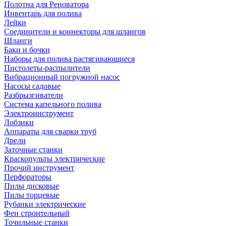
Полотна для Реноватора
Инвентарь для полива
Лейки
Соединители и коннекторы для шлангов
Шланги
Баки и бочки
Наборы для полива растягивающиеся
Пистолеты-распылители
Вибрационный погружной насос
Насосы садовые
Разбрызгиватели
Система капельного полива
Электроинструмент
Лобзики
Аппараты для сварки труб
Дрели
Заточные станки
Краскопульты электрические
Прочий инструмент
Перфораторы
Пилы дисковые
Пилы торцевые
Рубанки электрические
Фен строительный
Точильные станки