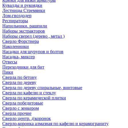
Крюки для вязки арматуры
Кувалды и рукоядки
Лестницы Стремянки
Лом-гвоздодер
Респираторы
Напильники. рашпили
Наборы экстракторов
Наборы сверел (дерево , метал )
Сверло Форстнера
Наколенники
Насадки для шурупов и болтов
Насадка- миксер
Отвесы
Переходники для бит
Пики
Сверла по бетону
Сверла по дереву
Сверла по дереву спиральные, винтовые
Сверла по кафелю и стеклу
Сверла по керамической плитки
Сверла победитовые
Сверло с зенкером
Сверла прочие
Сверло центр. д\коронок
Сверло-коронка алмазная по кафелю и керамограниту