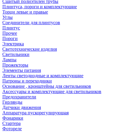
Сшитый полиэтилен трубы
Плинтуса, пороги и комплектующие
Торци левые и правые
Углы
Соединители для плинтусов
Плинтус
Прочее
Пороги
Электрика
Светотехнические изделия
Светильники
Лампы
Прожекторы
Элементы питания
Ленты светодиодные и комплектующие
Патроны и переходники
Основание , кронштейны для светильников
Аксессуары и комплектующие для светильников
Предохранители
Гирлянды
Датчики движения
Аппаратура пускорегулирующая
Фонарики
Стартера
Фотореле