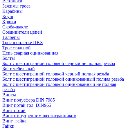
Вертлюги
Зажимы троса
Карабины
Коуш
Крюки
Скоба-шакле
Соединители цепей
Талрепы
Трос в оплетке ПВХ
Трос стальной
Цепь сварная оцинкованная
Болты
Болт с шестигранной головкой черный не полная резьба
Болт мебельный
Болт с шестигранной головкой черный полная резьба
Болт с шестигранной головкой оцинкованный полная резьба
Болт с шестигранной головкой оцинкованный не полная
резьба
Винты
Винт полусфера DIN 7985
Винт потай гол. DIN965
Винт потай
Винт с внутренним шестигранником
Винт+гайка
Гайки