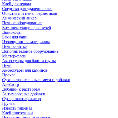
Клей для зеркал
Средство для удаления клея
Очистители пены, герметиков
Химический анкер
Печное оборудование
Комплектующие для печей
Дымоходы
Баки для бани
Изоляционные материалы
Печное литье
Дополнительное оборудование
Мастер-флеш
Аксессуары для бани и сауны
Печи
Аксессуары для каминов
Прочее
Сухие строительные смеси и добавки
Алебастр
Добавки к растворам
Антиморозные добавки
Суперпластификатор
Грунты
Известь гашеная
Клей плиточный
Цементно-песчаные смеси