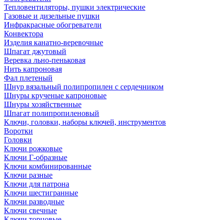
Тепловентиляторы, пушки электрические
Газовые и дизельные пушки
Инфракрасные обогреватели
Конвектора
Изделия канатно-веревочные
Шпагат джутовый
Веревка льно-пеньковая
Нить капроновая
Фал плетеный
Шнур вязальный полипропилен с сердечником
Шнуры крученые капроновые
Шнуры хозяйственные
Шпагат полипропиленовый
Ключи, головки, наборы ключей, инструментов
Воротки
Головки
Ключи рожковые
Ключи Г-образные
Ключи комбинированные
Ключи разные
Ключи для патрона
Ключи шестигранные
Ключи разводные
Ключи свечные
Ключи торцовые