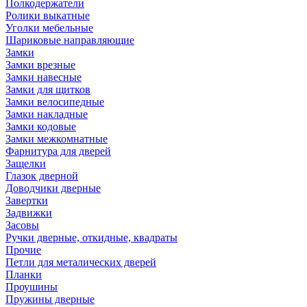
Полкодержатели
Ролики выкатные
Уголки мебельные
Шариковые направляющие
Замки
Замки врезные
Замки навесные
Замки для щитков
Замки велосипедные
Замки накладные
Замки кодовые
Замки межкомнатные
Фарнитура для дверей
Защелки
Глазок дверной
Доводчики дверные
Завертки
Задвижки
Засовы
Ручки дверные, откидные, квадраты
Прочие
Петли для металических дверей
Планки
Проушины
Пружины дверные