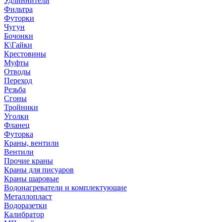
Удлиннители
Фильтра
Футорки
Чугун
Бочонки
К\Гайки
Крестовины
Муфты
Отводы
Переход
Резьба
Сгоны
Тройники
Уголки
Фланец
Футорка
Краны, вентили
Вентили
Прочие краны
Краны для писуаров
Краны шаровые
Водонагреватели и комплектующие
Металлопласт
Водоразетки
Калибратор