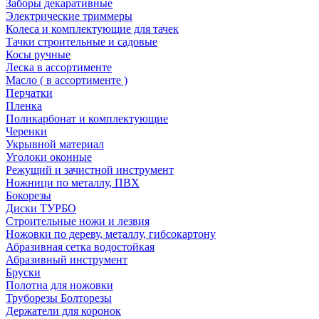
Заборы декаративные
Электрические триммеры
Колеса и комплектующие для тачек
Тачки строительные и садовые
Косы ручные
Леска в ассортименте
Масло ( в ассортименте )
Перчатки
Пленка
Поликарбонат и комплектующие
Черенки
Укрывной материал
Уголоки оконные
Режущий и зачистной инструмент
Ножници по металлу, ПВХ
Бокорезы
Диски ТУРБО
Строительные ножи и лезвия
Ножовки по дереву, металлу, гибсокартону
Абразивная сетка водостойкая
Абразивный инструмент
Бруски
Полотна для ножовки
Труборезы Болторезы
Держатели для коронок