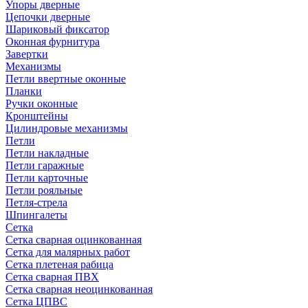
Упоры дверные
Цепочки дверные
Шариковый фиксатор
Оконная фурнитура
Завертки
Механизмы
Петли ввертные оконные
Планки
Ручки оконные
Кронштейны
Цилиндровые механизмы
Петли
Петли накладные
Петли гаражные
Петли карточные
Петли рояльные
Петля-стрела
Шпингалеты
Сетка
Сетка сварная оцинкованная
Сетка для малярных работ
Сетка плетеная рабица
Сетка сварная ПВХ
Сетка сварная неоцинкованная
Сетка ЦПВС