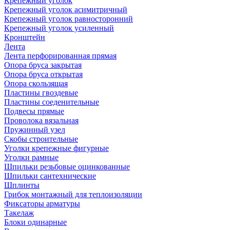
Крепежный уголок
Крепежный уголок асимитричный
Крепежный уголок равносторонний
Крепежный уголок усиленный
Кронштейн
Лента
Лента перфорированная прямая
Опора бруса закрытая
Опора бруса открытая
Опора скользящая
Пластины гвоздевые
Пластины соеденительные
Подвесы прямые
Проволока вязальная
Пружинный узел
Скобы строительные
Уголки крепежные фигурные
Уголки рамные
Шпильки резьбовые оцинкованные
Шпильки сантехнические
Шплинты
Грибок монтажный для теплоизоляции
Фиксаторы арматуры
Такелаж
Блоки одинарные