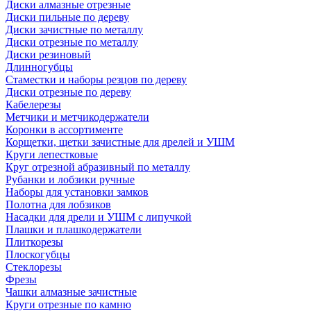
Диски алмазные отрезные
Диски пильные по дереву
Диски зачистные по металлу
Диски отрезные по металлу
Диски резиновый
Длинногубцы
Стаместки и наборы резцов по дереву
Диски отрезные по дереву
Кабелерезы
Метчики и метчикодержатели
Коронки в ассортименте
Корщетки, щетки зачистные для дрелей и УШМ
Круги лепестковые
Круг отрезной абразивный по металлу
Рубанки и лобзики ручные
Наборы для установки замков
Полотна для лобзиков
Насадки для дрели и УШМ с липучкой
Плашки и плашкодержатели
Плиткорезы
Плоскогубцы
Стеклорезы
Фрезы
Чашки алмазные зачистные
Круги отрезные по камню