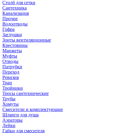
Столб для сетки
Сантехника
Канализация
Прочие
Водоотводы
Гофра
Заглушки
Зонты вентиляционные
Крестовины
Манжеты
Муфты
Отводы
Патрубки
Переход
Ревизия
Трап
Тройники
Тросы сантехнические
Трубы
Хомуты
Смесители и комплектующие
Шланги для душа
Аэраторы
Лейки
Гайки для смесителя