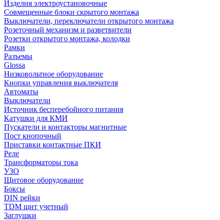
Изделия электроустановочные
Совмещенные блоки скрытого монтажа
Выключатели, переключатели открытого монтажа
Розеточный механизм и разветвители
Розетки открытого монтажа, колодки
Рамки
Разъемы
Glossa
Низковольтное оборудование
Кнопки управления выключателя
Автоматы
Выключатели
Источник бесперебойного питания
Катушки для КМИ
Пускатели и контакторы магнитные
Пост кнопочный
Приставки контактные ПКИ
Реле
Трансформаторы тока
УЗО
Щитовое оборудование
Боксы
DIN рейки
TDM щит учетный
Заглушки