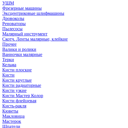
УШМ
Фрезерные машины
Эксцентриковые шлифмашины
Дровоколы
Реноваторы
Пылесосы
Малярный инструмент
Скотч. Ленты малярные, клейкие
Прочее
Валики и ролики
Ванночки малярные
Терки
Кельма
Кисти плоские
Кисти
Кисти круглые
Кисти радиаторные
Кисти узкие
Кисти Мастер Колор
Кисти флейцевая
Кисть-ракля
Кюветы
Макловица
Мастерок
Шпатели