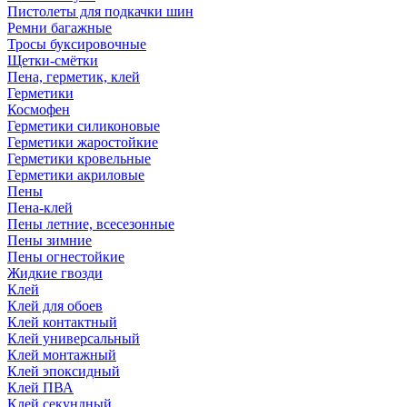
Пистолеты для подкачки шин
Ремни багажные
Тросы буксировочные
Щетки-смётки
Пена, герметик, клей
Герметики
Космофен
Герметики силиконовые
Герметики жаростойкие
Герметики кровельные
Герметики акриловые
Пены
Пена-клей
Пены летние, всесезонные
Пены зимние
Пены огнестойкие
Жидкие гвозди
Клей
Клей для обоев
Клей контактный
Клей универсальный
Клей монтажный
Клей эпоксидный
Клей ПВА
Клей секундный