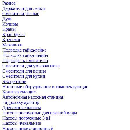
Разное
Держатели для лейки
Смесители разные
Душ
Изливы
Краны
Кран-букса
Крепежи
Маховики
Подводка гайка-гайка
Подводка гайка-шайба
Подводка к смесителю
Смесители для умывальника
Смесители для ванны
Смесители для кухни
Эксцентрик
Насосные оборудование и комплектующие
Комплектующие
Автономная насосная станция
Гидроаккумулятор
Дренажные насосы
Насосы погружные для грязной воды
Насосы погружные 3 в1
Насосы Фекальные
Насосы циркуляционный