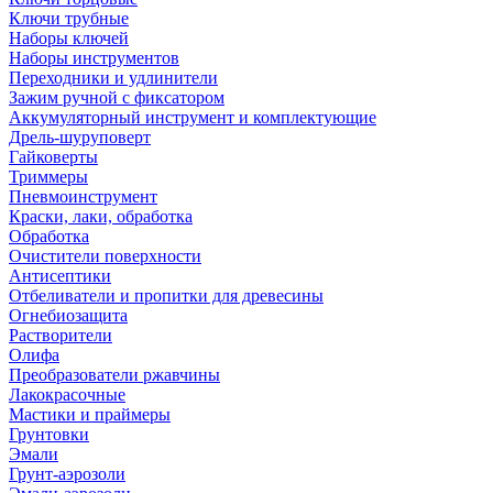
Ключи трубные
Наборы ключей
Наборы инструментов
Переходники и удлинители
Зажим ручной с фиксатором
Аккумуляторный инструмент и комплектующие
Дрель-шуруповерт
Гайковерты
Триммеры
Пневмоинструмент
Краски, лаки, обработка
Обработка
Очистители поверхности
Антисептики
Отбеливатели и пропитки для древесины
Огнебиозащита
Растворители
Олифа
Преобразователи ржавчины
Лакокрасочные
Мастики и праймеры
Грунтовки
Эмали
Грунт-аэрозоли