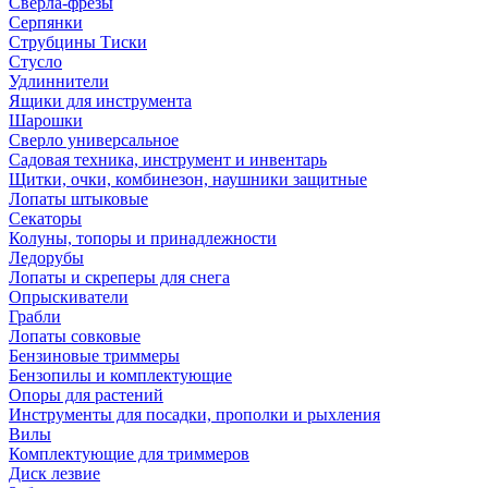
Сверла-фрезы
Серпянки
Струбцины Тиски
Стусло
Удлиннители
Ящики для инструмента
Шарошки
Сверло универсальное
Садовая техника, инструмент и инвентарь
Щитки, очки, комбинезон, наушники защитные
Лопаты штыковые
Секаторы
Колуны, топоры и принадлежности
Ледорубы
Лопаты и скреперы для снега
Опрыскиватели
Грабли
Лопаты совковые
Бензиновые триммеры
Бензопилы и комплектующие
Опоры для растений
Инструменты для посадки, прополки и рыхления
Вилы
Комплектующие для триммеров
Диск лезвие