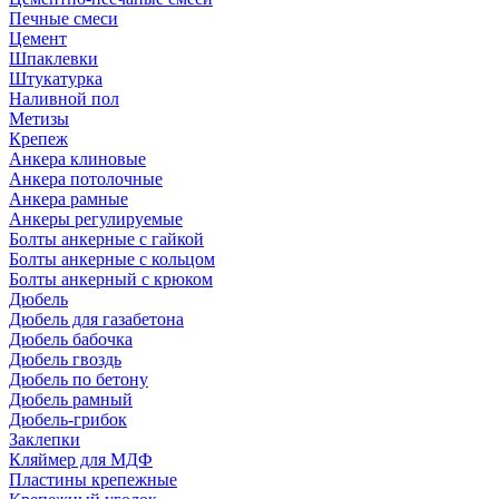
Печные смеси
Цемент
Шпаклевки
Штукатурка
Наливной пол
Метизы
Крепеж
Анкера клиновые
Анкера потолочные
Анкера рамные
Анкеры регулируемые
Болты анкерные с гайкой
Болты анкерные с кольцом
Болты анкерный с крюком
Дюбель
Дюбель для газабетона
Дюбель бабочка
Дюбель гвоздь
Дюбель по бетону
Дюбель рамный
Дюбель-грибок
Заклепки
Кляймер для МДФ
Пластины крепежные