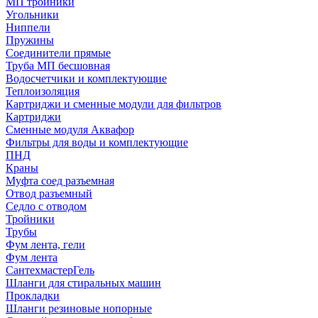
МП тройники
Угольники
Ниппели
Пружины
Соединители прямые
Труба МП бесшовная
Водосчетчики и комплектующие
Теплоизоляция
Картриджи и сменные модули для фильтров
Картриджи
Сменные модуля Аквафор
Фильтры для воды и комплектующие
ПНД
Краны
Муфта соед разъемная
Отвод разъемный
Седло с отводом
Тройники
Трубы
Фум лента, гели
Фум лента
СантехмастерГель
Шланги для стиральных машин
Прокладки
Шланги резиновые нопорные