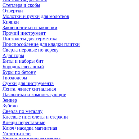
Степлера и скобы
Отвертки
Молотки и ручки для молотков
Киянки
Заклепочники и заклепки
Прочий инструмент
Пистолеты для герметика
Приспособление для кладки плитки
Сверла перовые по дереву
Адапторы
Биты и наборы бит
Бородок слесарный
Буры по бетону
Гвоздодеры
Сумки для инструмента
Лента, жилет сигнальная
Паяльники и комплектующие
Зенкер
Зубило
Сверла по металлу
Клеевые пистолеты и стержни
Клещи переставные
Ключ+насадка магнитная
Уплотнители