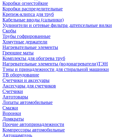
Коробки огнестойкие
Коробки распределительные
Крепеж-клипса для труб
Кабельные вводы (сальники)
Удлинители и сетевые фильтра ,штепсельные вилки
Скобы
Трубы гофрированные
Хомутные держатели
Нагревательные элементы
Греющие маты
Комплекты для обогрева труб
Нагревательные элементы (водонагреватели)ТЭН
Тэны и принадлежности для стиральной машинки
ТВ оборудование
Счетчики и аксесуары
Аксесуары для счетчиков
Счетчики
Автотовары
Лопаты автомобильные
Смазки
Воронки
Домкраты
Прочие автопринадлежности
Компрессоры автомобильные
Автошампунь