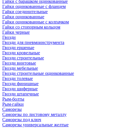
Гайки с барашком оцинкованные
Гайки оцинкованные с фланцем
Гайки соединительные
Гайки оцинкованные
Гайки оцинкованные с колпачком
Гайки со стопорным кольцом
Гайки черные
Гвозди
Гвозди для пневмоинструмента
Гвозди ершеные
Гвозди кровельные
Гвозди строительные
Гвозди винтовые
Гвозди мебельные
Гвозди строительные оцинкованные
Гвозди толевые
Гвозди финишные
Гвозди шиферные
Гвозди штапечные
Рым-болты
Рым-гайки
Саморезы
Саморезы по листовому металлу
Саморезы под ключ
Саморезы универсальные желтые