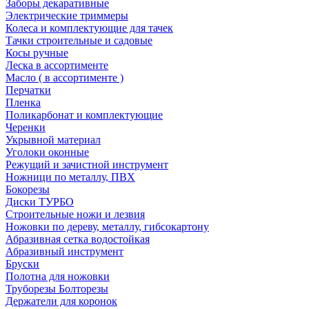
Заборы декаративные
Электрические триммеры
Колеса и комплектующие для тачек
Тачки строительные и садовые
Косы ручные
Леска в ассортименте
Масло ( в ассортименте )
Перчатки
Пленка
Поликарбонат и комплектующие
Черенки
Укрывной материал
Уголоки оконные
Режущий и зачистной инструмент
Ножници по металлу, ПВХ
Бокорезы
Диски ТУРБО
Строительные ножи и лезвия
Ножовки по дереву, металлу, гибсокартону
Абразивная сетка водостойкая
Абразивный инструмент
Бруски
Полотна для ножовки
Труборезы Болторезы
Держатели для коронок