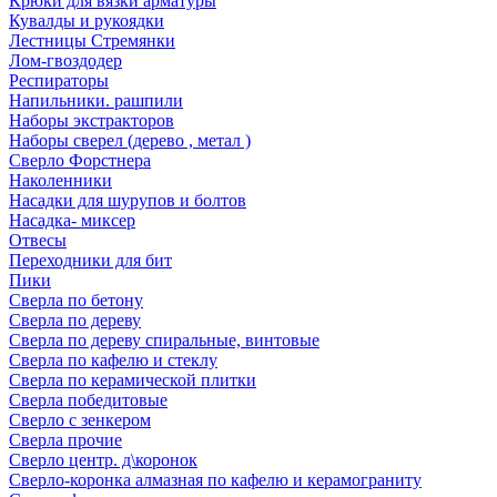
Крюки для вязки арматуры
Кувалды и рукоядки
Лестницы Стремянки
Лом-гвоздодер
Респираторы
Напильники. рашпили
Наборы экстракторов
Наборы сверел (дерево , метал )
Сверло Форстнера
Наколенники
Насадки для шурупов и болтов
Насадка- миксер
Отвесы
Переходники для бит
Пики
Сверла по бетону
Сверла по дереву
Сверла по дереву спиральные, винтовые
Сверла по кафелю и стеклу
Сверла по керамической плитки
Сверла победитовые
Сверло с зенкером
Сверла прочие
Сверло центр. д\коронок
Сверло-коронка алмазная по кафелю и керамограниту