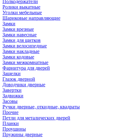
Полкодержатели
Ролики выкатные
Уголки мебельные
Шариковые направляющие
Замки
Замки врезные
Замки навесные
Замки для щитков
Замки велосипедные
Замки накладные
Замки кодовые
Замки межкомнатные
Фарнитура для дверей
Защелки
Глазок дверной
Доводчики дверные
Завертки
Задвижки
Засовы
Ручки дверные, откидные, квадраты
Прочие
Петли для металических дверей
Планки
Проушины
Пружины дверные