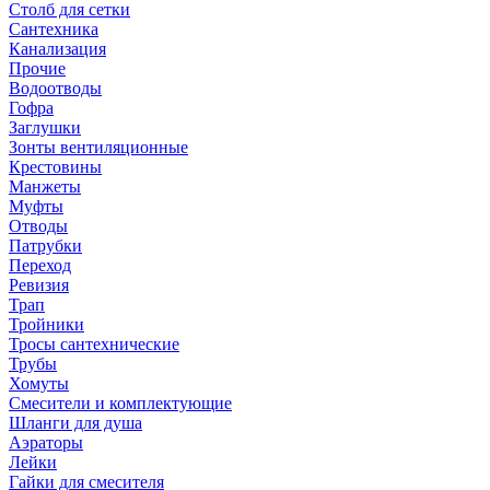
Столб для сетки
Сантехника
Канализация
Прочие
Водоотводы
Гофра
Заглушки
Зонты вентиляционные
Крестовины
Манжеты
Муфты
Отводы
Патрубки
Переход
Ревизия
Трап
Тройники
Тросы сантехнические
Трубы
Хомуты
Смесители и комплектующие
Шланги для душа
Аэраторы
Лейки
Гайки для смесителя