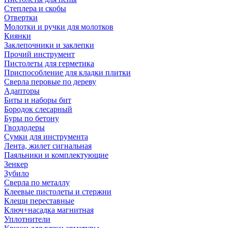
Степлера и скобы
Отвертки
Молотки и ручки для молотков
Киянки
Заклепочники и заклепки
Прочий инструмент
Пистолеты для герметика
Приспособление для кладки плитки
Сверла перовые по дереву
Адапторы
Биты и наборы бит
Бородок слесарный
Буры по бетону
Гвоздодеры
Сумки для инструмента
Лента, жилет сигнальная
Паяльники и комплектующие
Зенкер
Зубило
Сверла по металлу
Клеевые пистолеты и стержни
Клещи переставные
Ключ+насадка магнитная
Уплотнители