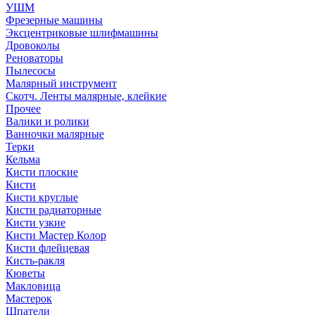
УШМ
Фрезерные машины
Эксцентриковые шлифмашины
Дровоколы
Реноваторы
Пылесосы
Малярный инструмент
Скотч. Ленты малярные, клейкие
Прочее
Валики и ролики
Ванночки малярные
Терки
Кельма
Кисти плоские
Кисти
Кисти круглые
Кисти радиаторные
Кисти узкие
Кисти Мастер Колор
Кисти флейцевая
Кисть-ракля
Кюветы
Макловица
Мастерок
Шпатели