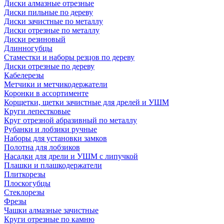
Диски алмазные отрезные
Диски пильные по дереву
Диски зачистные по металлу
Диски отрезные по металлу
Диски резиновый
Длинногубцы
Стаместки и наборы резцов по дереву
Диски отрезные по дереву
Кабелерезы
Метчики и метчикодержатели
Коронки в ассортименте
Корщетки, щетки зачистные для дрелей и УШМ
Круги лепестковые
Круг отрезной абразивный по металлу
Рубанки и лобзики ручные
Наборы для установки замков
Полотна для лобзиков
Насадки для дрели и УШМ с липучкой
Плашки и плашкодержатели
Плиткорезы
Плоскогубцы
Стеклорезы
Фрезы
Чашки алмазные зачистные
Круги отрезные по камню