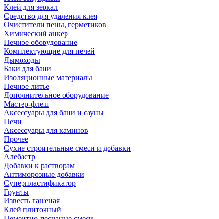
Клей для зеркал
Средство для удаления клея
Очистители пены, герметиков
Химический анкер
Печное оборудование
Комплектующие для печей
Дымоходы
Баки для бани
Изоляционные материалы
Печное литье
Дополнительное оборудование
Мастер-флеш
Аксессуары для бани и сауны
Печи
Аксессуары для каминов
Прочее
Сухие строительные смеси и добавки
Алебастр
Добавки к растворам
Антиморозные добавки
Суперпластификатор
Грунты
Известь гашеная
Клей плиточный
Цементно-песчаные смеси