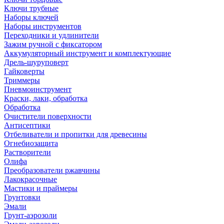
Ключи трубные
Наборы ключей
Наборы инструментов
Переходники и удлинители
Зажим ручной с фиксатором
Аккумуляторный инструмент и комплектующие
Дрель-шуруповерт
Гайковерты
Триммеры
Пневмоинструмент
Краски, лаки, обработка
Обработка
Очистители поверхности
Антисептики
Отбеливатели и пропитки для древесины
Огнебиозащита
Растворители
Олифа
Преобразователи ржавчины
Лакокрасочные
Мастики и праймеры
Грунтовки
Эмали
Грунт-аэрозоли