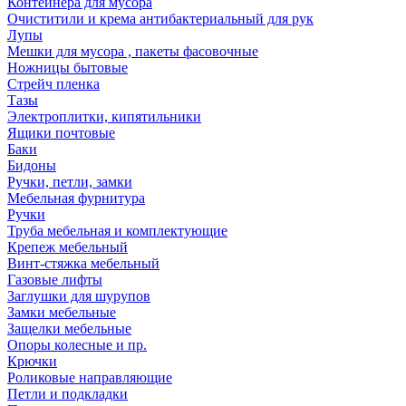
Контейнера для мусора
Очиститили и крема антибактериальный для рук
Лупы
Мешки для мусора , пакеты фасовочные
Ножницы бытовые
Стрейч пленка
Тазы
Электроплитки, кипятильники
Ящики почтовые
Баки
Бидоны
Ручки, петли, замки
Мебельная фурнитура
Ручки
Труба мебельная и комплектующие
Крепеж мебельный
Винт-стяжка мебельный
Газовые лифты
Заглушки для шурупов
Замки мебельные
Защелки мебельные
Опоры колесные и пр.
Крючки
Роликовые направляющие
Петли и подкладки