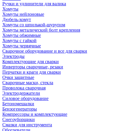
Ручки и удлинители для валика
Хомуты
Хомуты нейлоновые
Дюбель-хомут
Хомуты со шпилькой-шурупом
Хомуты металический болт крепления
Хомуты обжимные
Хомуты с гайкой
Хомуты червячные
Сварочное оборудование и все для сварки
Электроды
Комплектующие для сварки
Инверторы сварочные, резаки
Перчатки и краги для сварки
Очки защитные
Сварочные маски, стекла
Проволока сварочная
Электродержатели
Силовое оборудование
Бетономешалки
Бензогенераторы
Компрессоры и комплектующие
Снегоуборщики
Смазки для инструмента
Обогреватели