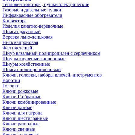
Тепловентиляторы, пушки электрические
Газовые и дизельные пушки
Инфракрасные обогреватели
Конвектора
Изделия канатно-веревочные
Шпагат джутовый
Веревка льно-пеньковая
Нить капроновая
Фал плетеный
Шнур вязальный полипропилен с сердечником
Шнуры крученые капроновые
Шнуры хозяйственные
Шпагат полипропиленовый
Ключи, головки, наборы ключей, инструментов
Воротки
Головки
Ключи рожковые
Ключи Г-образные
Ключи комбинированные
Ключи разные
Ключи для патрона
Ключи шестигранные
Ключи разводные
Ключи свечные
Ключи торцовые