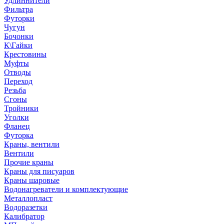
Удлиннители
Фильтра
Футорки
Чугун
Бочонки
К\Гайки
Крестовины
Муфты
Отводы
Переход
Резьба
Сгоны
Тройники
Уголки
Фланец
Футорка
Краны, вентили
Вентили
Прочие краны
Краны для писуаров
Краны шаровые
Водонагреватели и комплектующие
Металлопласт
Водоразетки
Калибратор