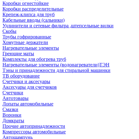
Коробки огнестойкие
Коробки распределительные
Крепеж-клипса для труб
Кабельные вводы (сальники)
Удлинители и сетевые фильтра ,штепсельные вилки
Скобы
Трубы гофрированные
Хомутные держатели
Нагревательные элементы
Греющие маты
Комплекты для обогрева труб
Нагревательные элементы (водонагреватели)ТЭН
Тэны и принадлежности для стиральной машинки
ТВ оборудование
Счетчики и аксесуары
Аксесуары для счетчиков
Счетчики
Автотовары
Лопаты автомобильные
Смазки
Воронки
Домкраты
Прочие автопринадлежности
Компрессоры автомобильные
Автошампунь