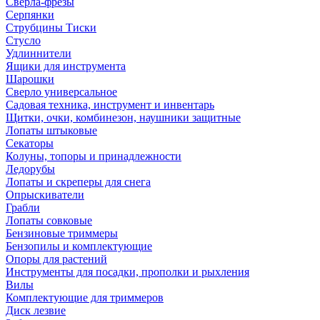
Сверла-фрезы
Серпянки
Струбцины Тиски
Стусло
Удлиннители
Ящики для инструмента
Шарошки
Сверло универсальное
Садовая техника, инструмент и инвентарь
Щитки, очки, комбинезон, наушники защитные
Лопаты штыковые
Секаторы
Колуны, топоры и принадлежности
Ледорубы
Лопаты и скреперы для снега
Опрыскиватели
Грабли
Лопаты совковые
Бензиновые триммеры
Бензопилы и комплектующие
Опоры для растений
Инструменты для посадки, прополки и рыхления
Вилы
Комплектующие для триммеров
Диск лезвие