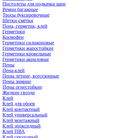
Пистолеты для подкачки шин
Ремни багажные
Тросы буксировочные
Щетки-смётки
Пена, герметик, клей
Герметики
Космофен
Герметики силиконовые
Герметики жаростойкие
Герметики кровельные
Герметики акриловые
Пены
Пена-клей
Пены летние, всесезонные
Пены зимние
Пены огнестойкие
Жидкие гвозди
Клей
Клей для обоев
Клей контактный
Клей универсальный
Клей монтажный
Клей эпоксидный
Клей ПВА
Клей секундный