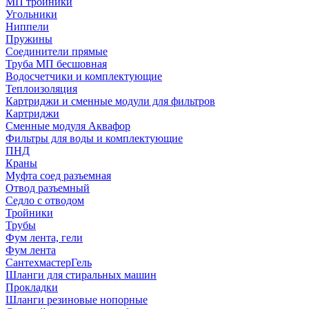
МП тройники
Угольники
Ниппели
Пружины
Соединители прямые
Труба МП бесшовная
Водосчетчики и комплектующие
Теплоизоляция
Картриджи и сменные модули для фильтров
Картриджи
Сменные модуля Аквафор
Фильтры для воды и комплектующие
ПНД
Краны
Муфта соед разъемная
Отвод разъемный
Седло с отводом
Тройники
Трубы
Фум лента, гели
Фум лента
СантехмастерГель
Шланги для стиральных машин
Прокладки
Шланги резиновые нопорные