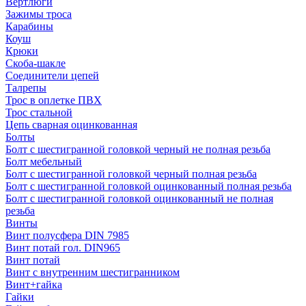
Вертлюги
Зажимы троса
Карабины
Коуш
Крюки
Скоба-шакле
Соединители цепей
Талрепы
Трос в оплетке ПВХ
Трос стальной
Цепь сварная оцинкованная
Болты
Болт с шестигранной головкой черный не полная резьба
Болт мебельный
Болт с шестигранной головкой черный полная резьба
Болт с шестигранной головкой оцинкованный полная резьба
Болт с шестигранной головкой оцинкованный не полная
резьба
Винты
Винт полусфера DIN 7985
Винт потай гол. DIN965
Винт потай
Винт с внутренним шестигранником
Винт+гайка
Гайки