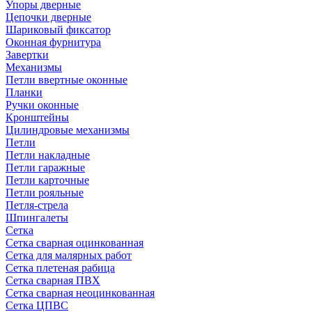
Упоры дверные
Цепочки дверные
Шариковый фиксатор
Оконная фурнитура
Завертки
Механизмы
Петли ввертные оконные
Планки
Ручки оконные
Кронштейны
Цилиндровые механизмы
Петли
Петли накладные
Петли гаражные
Петли карточные
Петли рояльные
Петля-стрела
Шпингалеты
Сетка
Сетка сварная оцинкованная
Сетка для малярных работ
Сетка плетеная рабица
Сетка сварная ПВХ
Сетка сварная неоцинкованная
Сетка ЦПВС