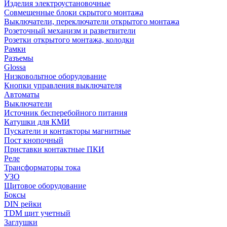
Изделия электроустановочные
Совмещенные блоки скрытого монтажа
Выключатели, переключатели открытого монтажа
Розеточный механизм и разветвители
Розетки открытого монтажа, колодки
Рамки
Разъемы
Glossa
Низковольтное оборудование
Кнопки управления выключателя
Автоматы
Выключатели
Источник бесперебойного питания
Катушки для КМИ
Пускатели и контакторы магнитные
Пост кнопочный
Приставки контактные ПКИ
Реле
Трансформаторы тока
УЗО
Щитовое оборудование
Боксы
DIN рейки
TDM щит учетный
Заглушки