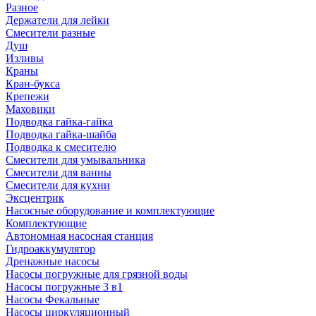
Разное
Держатели для лейки
Смесители разные
Душ
Изливы
Краны
Кран-букса
Крепежи
Маховики
Подводка гайка-гайка
Подводка гайка-шайба
Подводка к смесителю
Смесители для умывальника
Смесители для ванны
Смесители для кухни
Эксцентрик
Насосные оборудование и комплектующие
Комплектующие
Автономная насосная станция
Гидроаккумулятор
Дренажные насосы
Насосы погружные для грязной воды
Насосы погружные 3 в1
Насосы Фекальные
Насосы циркуляционный