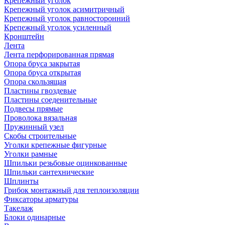
Крепежный уголок
Крепежный уголок асимитричный
Крепежный уголок равносторонний
Крепежный уголок усиленный
Кронштейн
Лента
Лента перфорированная прямая
Опора бруса закрытая
Опора бруса открытая
Опора скользящая
Пластины гвоздевые
Пластины соеденительные
Подвесы прямые
Проволока вязальная
Пружинный узел
Скобы строительные
Уголки крепежные фигурные
Уголки рамные
Шпильки резьбовые оцинкованные
Шпильки сантехнические
Шплинты
Грибок монтажный для теплоизоляции
Фиксаторы арматуры
Такелаж
Блоки одинарные