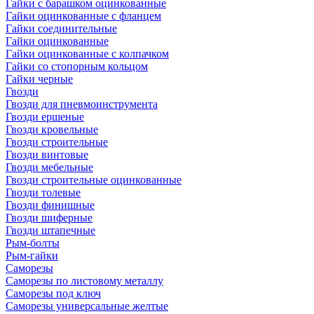
Гайки с барашком оцинкованные
Гайки оцинкованные с фланцем
Гайки соединительные
Гайки оцинкованные
Гайки оцинкованные с колпачком
Гайки со стопорным кольцом
Гайки черные
Гвозди
Гвозди для пневмоинструмента
Гвозди ершеные
Гвозди кровельные
Гвозди строительные
Гвозди винтовые
Гвозди мебельные
Гвозди строительные оцинкованные
Гвозди толевые
Гвозди финишные
Гвозди шиферные
Гвозди штапечные
Рым-болты
Рым-гайки
Саморезы
Саморезы по листовому металлу
Саморезы под ключ
Саморезы универсальные желтые