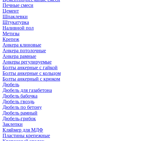
Печные смеси
Цемент
Шпаклевки
Штукатурка
Наливной пол
Метизы
Крепеж
Анкера клиновые
Анкера потолочные
Анкера рамные
Анкеры регулируемые
Болты анкерные с гайкой
Болты анкерные с кольцом
Болты анкерный с крюком
Дюбель
Дюбель для газабетона
Дюбель бабочка
Дюбель гвоздь
Дюбель по бетону
Дюбель рамный
Дюбель-грибок
Заклепки
Кляймер для МДФ
Пластины крепежные