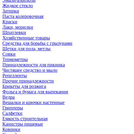
Эмали-аэрозоли
Жидкое стекло
Затирки
Паста колеровочная
Краски
Лаки, морилки
Шпатлевки
Хозяйственные товары
Средства для борьбы с грызунами
Щетки для пола, метлы
Совки
Термометры
Принадлежности для пикника
Чистящее средство и мыло
Репелленты
Прочие принадлежности
Брикеты для розжига
Фольга и бумага для выпекания
Ведра
Вешалки и крючки настенные
Грипперы
Салфетки
Емкость строительная
Канистры пищевые
Коврики