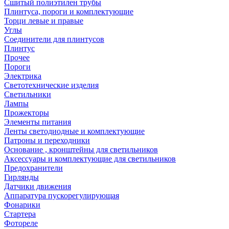
Сшитый полиэтилен трубы
Плинтуса, пороги и комплектующие
Торци левые и правые
Углы
Соединители для плинтусов
Плинтус
Прочее
Пороги
Электрика
Светотехнические изделия
Светильники
Лампы
Прожекторы
Элементы питания
Ленты светодиодные и комплектующие
Патроны и переходники
Основание , кронштейны для светильников
Аксессуары и комплектующие для светильников
Предохранители
Гирлянды
Датчики движения
Аппаратура пускорегулирующая
Фонарики
Стартера
Фотореле