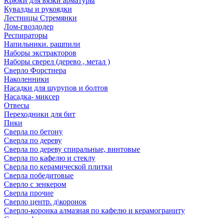
Крюки для вязки арматуры
Кувалды и рукоядки
Лестницы Стремянки
Лом-гвоздодер
Респираторы
Напильники. рашпили
Наборы экстракторов
Наборы сверел (дерево , метал )
Сверло Форстнера
Наколенники
Насадки для шурупов и болтов
Насадка- миксер
Отвесы
Переходники для бит
Пики
Сверла по бетону
Сверла по дереву
Сверла по дереву спиральные, винтовые
Сверла по кафелю и стеклу
Сверла по керамической плитки
Сверла победитовые
Сверло с зенкером
Сверла прочие
Сверло центр. д\коронок
Сверло-коронка алмазная по кафелю и керамограниту