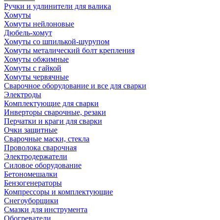
Ручки и удлинители для валика
Хомуты
Хомуты нейлоновые
Дюбель-хомут
Хомуты со шпилькой-шурупом
Хомуты металический болт крепления
Хомуты обжимные
Хомуты с гайкой
Хомуты червячные
Сварочное оборудование и все для сварки
Электроды
Комплектующие для сварки
Инверторы сварочные, резаки
Перчатки и краги для сварки
Очки защитные
Сварочные маски, стекла
Проволока сварочная
Электродержатели
Силовое оборудование
Бетономешалки
Бензогенераторы
Компрессоры и комплектующие
Снегоуборщики
Смазки для инструмента
Обогреватели