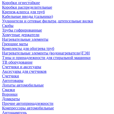
Коробки огнестойкие
Коробки распределительные
Крепеж-клипса для труб
Кабельные вводы (сальники)
Удлинители и сетевые фильтра ,штепсельные вилки
Скобы
Трубы гофрированные
Хомутные держатели
Нагревательные элементы
Греющие маты
Комплекты для обогрева труб
Нагревательные элементы (водонагреватели)ТЭН
Тэны и принадлежности для стиральной машинки
ТВ оборудование
Счетчики и аксесуары
Аксесуары для счетчиков
Счетчики
Автотовары
Лопаты автомобильные
Смазки
Воронки
Домкраты
Прочие автопринадлежности
Компрессоры автомобильные
Автошампунь