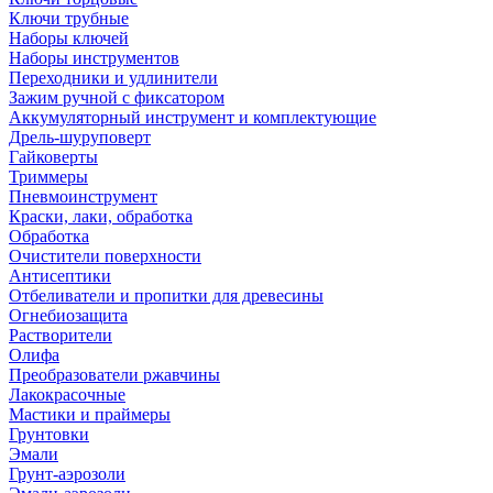
Ключи трубные
Наборы ключей
Наборы инструментов
Переходники и удлинители
Зажим ручной с фиксатором
Аккумуляторный инструмент и комплектующие
Дрель-шуруповерт
Гайковерты
Триммеры
Пневмоинструмент
Краски, лаки, обработка
Обработка
Очистители поверхности
Антисептики
Отбеливатели и пропитки для древесины
Огнебиозащита
Растворители
Олифа
Преобразователи ржавчины
Лакокрасочные
Мастики и праймеры
Грунтовки
Эмали
Грунт-аэрозоли