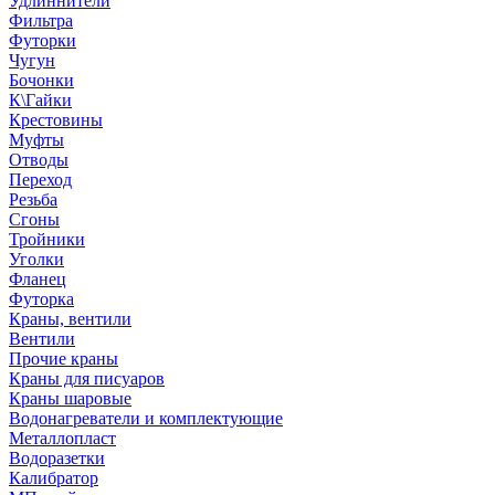
Удлиннители
Фильтра
Футорки
Чугун
Бочонки
К\Гайки
Крестовины
Муфты
Отводы
Переход
Резьба
Сгоны
Тройники
Уголки
Фланец
Футорка
Краны, вентили
Вентили
Прочие краны
Краны для писуаров
Краны шаровые
Водонагреватели и комплектующие
Металлопласт
Водоразетки
Калибратор