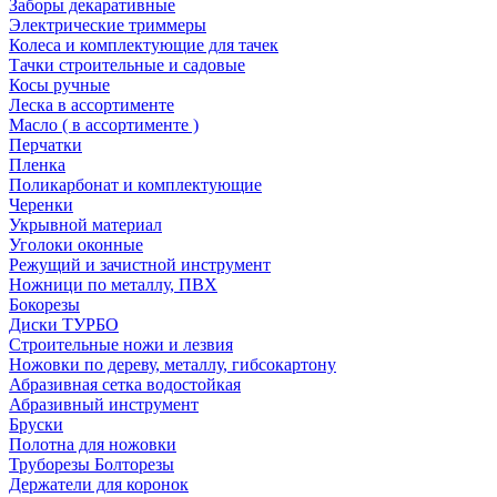
Заборы декаративные
Электрические триммеры
Колеса и комплектующие для тачек
Тачки строительные и садовые
Косы ручные
Леска в ассортименте
Масло ( в ассортименте )
Перчатки
Пленка
Поликарбонат и комплектующие
Черенки
Укрывной материал
Уголоки оконные
Режущий и зачистной инструмент
Ножници по металлу, ПВХ
Бокорезы
Диски ТУРБО
Строительные ножи и лезвия
Ножовки по дереву, металлу, гибсокартону
Абразивная сетка водостойкая
Абразивный инструмент
Бруски
Полотна для ножовки
Труборезы Болторезы
Держатели для коронок