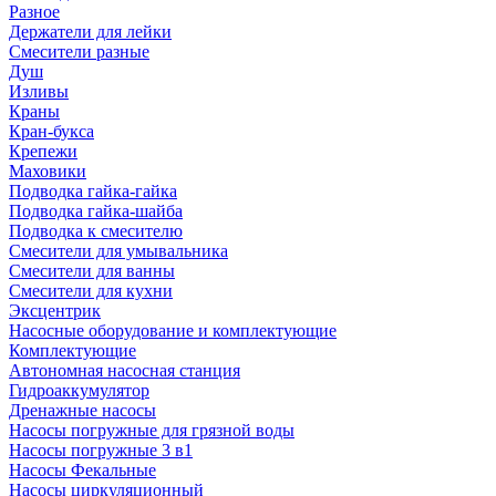
Разное
Держатели для лейки
Смесители разные
Душ
Изливы
Краны
Кран-букса
Крепежи
Маховики
Подводка гайка-гайка
Подводка гайка-шайба
Подводка к смесителю
Смесители для умывальника
Смесители для ванны
Смесители для кухни
Эксцентрик
Насосные оборудование и комплектующие
Комплектующие
Автономная насосная станция
Гидроаккумулятор
Дренажные насосы
Насосы погружные для грязной воды
Насосы погружные 3 в1
Насосы Фекальные
Насосы циркуляционный