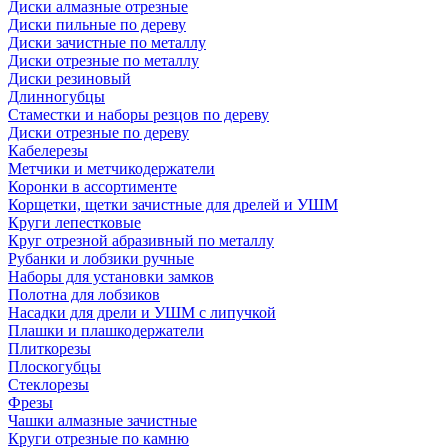
Диски алмазные отрезные
Диски пильные по дереву
Диски зачистные по металлу
Диски отрезные по металлу
Диски резиновый
Длинногубцы
Стаместки и наборы резцов по дереву
Диски отрезные по дереву
Кабелерезы
Метчики и метчикодержатели
Коронки в ассортименте
Корщетки, щетки зачистные для дрелей и УШМ
Круги лепестковые
Круг отрезной абразивный по металлу
Рубанки и лобзики ручные
Наборы для установки замков
Полотна для лобзиков
Насадки для дрели и УШМ с липучкой
Плашки и плашкодержатели
Плиткорезы
Плоскогубцы
Стеклорезы
Фрезы
Чашки алмазные зачистные
Круги отрезные по камню