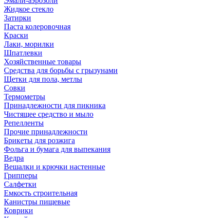
Эмали-аэрозоли
Жидкое стекло
Затирки
Паста колеровочная
Краски
Лаки, морилки
Шпатлевки
Хозяйственные товары
Средства для борьбы с грызунами
Щетки для пола, метлы
Совки
Термометры
Принадлежности для пикника
Чистящее средство и мыло
Репелленты
Прочие принадлежности
Брикеты для розжига
Фольга и бумага для выпекания
Ведра
Вешалки и крючки настенные
Грипперы
Салфетки
Емкость строительная
Канистры пищевые
Коврики