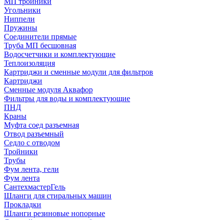
МП тройники
Угольники
Ниппели
Пружины
Соединители прямые
Труба МП бесшовная
Водосчетчики и комплектующие
Теплоизоляция
Картриджи и сменные модули для фильтров
Картриджи
Сменные модуля Аквафор
Фильтры для воды и комплектующие
ПНД
Краны
Муфта соед разъемная
Отвод разъемный
Седло с отводом
Тройники
Трубы
Фум лента, гели
Фум лента
СантехмастерГель
Шланги для стиральных машин
Прокладки
Шланги резиновые нопорные