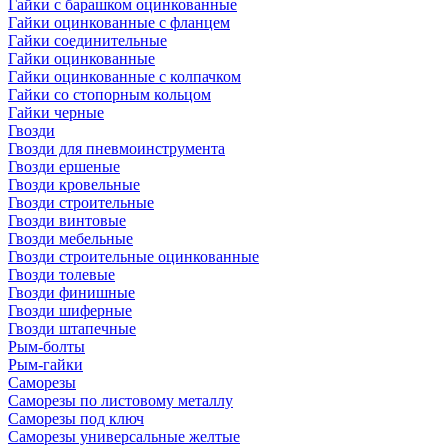
Гайки с барашком оцинкованные
Гайки оцинкованные с фланцем
Гайки соединительные
Гайки оцинкованные
Гайки оцинкованные с колпачком
Гайки со стопорным кольцом
Гайки черные
Гвозди
Гвозди для пневмоинструмента
Гвозди ершеные
Гвозди кровельные
Гвозди строительные
Гвозди винтовые
Гвозди мебельные
Гвозди строительные оцинкованные
Гвозди толевые
Гвозди финишные
Гвозди шиферные
Гвозди штапечные
Рым-болты
Рым-гайки
Саморезы
Саморезы по листовому металлу
Саморезы под ключ
Саморезы универсальные желтые