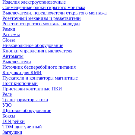
Изделия электроустановочные
Совмещенные блоки скрытого монтажа
Выключатели, переключатели открытого монтажа
Розеточный механизм и разветвители
Розетки открытого монтажа, колодки
Рамки
Разъемы
Glossa
Низковольтное оборудование
Кнопки управления выключателя
Автоматы
Выключатели
Источник бесперебойного питания
Катушки для КМИ
Пускатели и контакторы магнитные
Пост кнопочный
Приставки контактные ПКИ
Реле
Трансформаторы тока
УЗО
Щитовое оборудование
Боксы
DIN рейки
TDM щит учетный
Заглушки