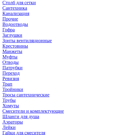
Столб для сетки
Сантехника
Канализация
Прочие
Водоотводы
Гофра
Заглушки
Зонты вентиляционные
Крестовины
Манжеты
Муфты
Отводы
Патрубки
Переход
Ревизия
Трап
Тройники
Тросы сантехнические
Трубы
Хомуты
Смесители и комплектующие
Шланги для душа
Аэраторы
Лейки
Гайки для смесителя