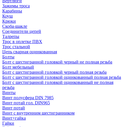
Вертлюги
Зажимы троса
Карабины
Коуш
Крюки
Скоба-шакле
Соединители цепей
Талрепы
Трос в оплетке ПВХ
Трос стальной
Цепь сварная оцинкованная
Болты
Болт с шестигранной головкой черный не полная резьба
Болт мебельный
Болт с шестигранной головкой черный полная резьба
Болт с шестигранной головкой оцинкованный полная резьба
Болт с шестигранной головкой оцинкованный не полная
резьба
Винты
Винт полусфера DIN 7985
Винт потай гол. DIN965
Винт потай
Винт с внутренним шестигранником
Винт+гайка
Гайки