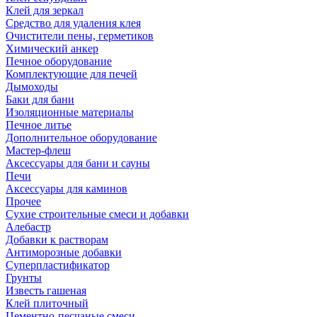
Клей для зеркал
Средство для удаления клея
Очистители пены, герметиков
Химический анкер
Печное оборудование
Комплектующие для печей
Дымоходы
Баки для бани
Изоляционные материалы
Печное литье
Дополнительное оборудование
Мастер-флеш
Аксессуары для бани и сауны
Печи
Аксессуары для каминов
Прочее
Сухие строительные смеси и добавки
Алебастр
Добавки к растворам
Антиморозные добавки
Суперпластификатор
Грунты
Известь гашеная
Клей плиточный
Цементно-песчаные смеси