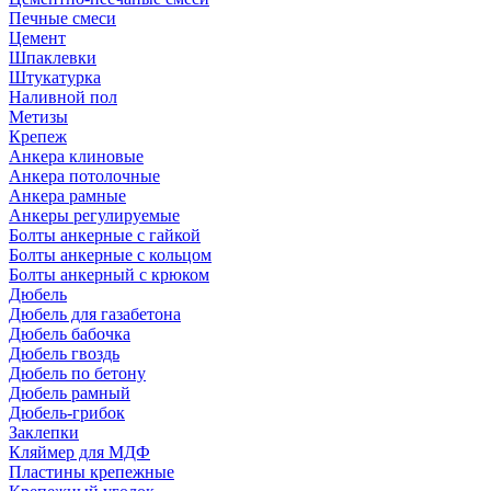
Печные смеси
Цемент
Шпаклевки
Штукатурка
Наливной пол
Метизы
Крепеж
Анкера клиновые
Анкера потолочные
Анкера рамные
Анкеры регулируемые
Болты анкерные с гайкой
Болты анкерные с кольцом
Болты анкерный с крюком
Дюбель
Дюбель для газабетона
Дюбель бабочка
Дюбель гвоздь
Дюбель по бетону
Дюбель рамный
Дюбель-грибок
Заклепки
Кляймер для МДФ
Пластины крепежные