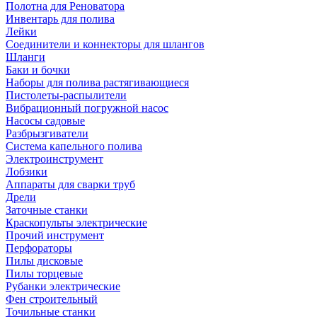
Полотна для Реноватора
Инвентарь для полива
Лейки
Соединители и коннекторы для шлангов
Шланги
Баки и бочки
Наборы для полива растягивающиеся
Пистолеты-распылители
Вибрационный погружной насос
Насосы садовые
Разбрызгиватели
Система капельного полива
Электроинструмент
Лобзики
Аппараты для сварки труб
Дрели
Заточные станки
Краскопульты электрические
Прочий инструмент
Перфораторы
Пилы дисковые
Пилы торцевые
Рубанки электрические
Фен строительный
Точильные станки