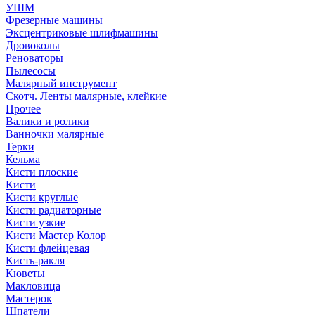
УШМ
Фрезерные машины
Эксцентриковые шлифмашины
Дровоколы
Реноваторы
Пылесосы
Малярный инструмент
Скотч. Ленты малярные, клейкие
Прочее
Валики и ролики
Ванночки малярные
Терки
Кельма
Кисти плоские
Кисти
Кисти круглые
Кисти радиаторные
Кисти узкие
Кисти Мастер Колор
Кисти флейцевая
Кисть-ракля
Кюветы
Макловица
Мастерок
Шпатели