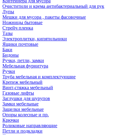
Контейнера для мусора
Очиститили и крема антибактериальный для рук
Лупы
Мешки для мусора , пакеты фасовочные
Ножницы бытовые
Стрейч пленка
Тазы
Электроплитки, кипятильники
Ящики почтовые
Баки
Бидоны
Ручки, петли, замки
Мебельная фурнитура
Ручки
Труба мебельная и комплектующие
Крепеж мебельный
Винт-стяжка мебельный
Газовые лифты
Заглушки для шурупов
Замки мебельные
Защелки мебельные
Опоры колесные и пр.
Крючки
Роликовые направляющие
Петли и подкладки