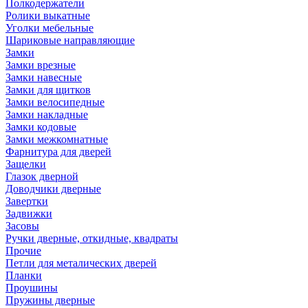
Полкодержатели
Ролики выкатные
Уголки мебельные
Шариковые направляющие
Замки
Замки врезные
Замки навесные
Замки для щитков
Замки велосипедные
Замки накладные
Замки кодовые
Замки межкомнатные
Фарнитура для дверей
Защелки
Глазок дверной
Доводчики дверные
Завертки
Задвижки
Засовы
Ручки дверные, откидные, квадраты
Прочие
Петли для металических дверей
Планки
Проушины
Пружины дверные