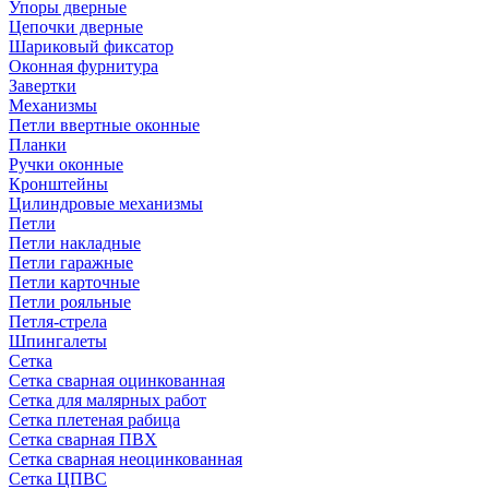
Упоры дверные
Цепочки дверные
Шариковый фиксатор
Оконная фурнитура
Завертки
Механизмы
Петли ввертные оконные
Планки
Ручки оконные
Кронштейны
Цилиндровые механизмы
Петли
Петли накладные
Петли гаражные
Петли карточные
Петли рояльные
Петля-стрела
Шпингалеты
Сетка
Сетка сварная оцинкованная
Сетка для малярных работ
Сетка плетеная рабица
Сетка сварная ПВХ
Сетка сварная неоцинкованная
Сетка ЦПВС