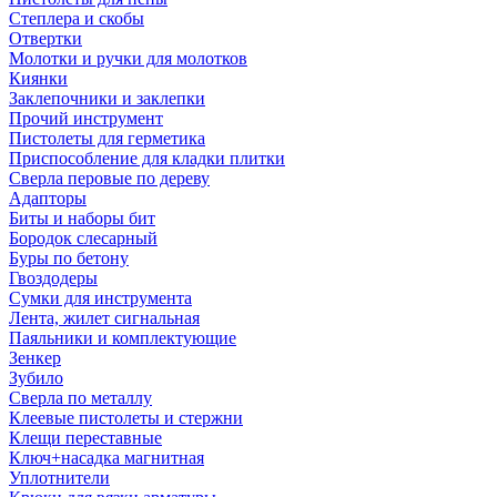
Степлера и скобы
Отвертки
Молотки и ручки для молотков
Киянки
Заклепочники и заклепки
Прочий инструмент
Пистолеты для герметика
Приспособление для кладки плитки
Сверла перовые по дереву
Адапторы
Биты и наборы бит
Бородок слесарный
Буры по бетону
Гвоздодеры
Сумки для инструмента
Лента, жилет сигнальная
Паяльники и комплектующие
Зенкер
Зубило
Сверла по металлу
Клеевые пистолеты и стержни
Клещи переставные
Ключ+насадка магнитная
Уплотнители