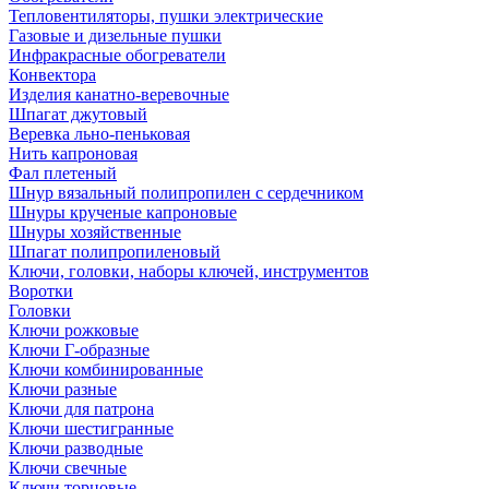
Тепловентиляторы, пушки электрические
Газовые и дизельные пушки
Инфракрасные обогреватели
Конвектора
Изделия канатно-веревочные
Шпагат джутовый
Веревка льно-пеньковая
Нить капроновая
Фал плетеный
Шнур вязальный полипропилен с сердечником
Шнуры крученые капроновые
Шнуры хозяйственные
Шпагат полипропиленовый
Ключи, головки, наборы ключей, инструментов
Воротки
Головки
Ключи рожковые
Ключи Г-образные
Ключи комбинированные
Ключи разные
Ключи для патрона
Ключи шестигранные
Ключи разводные
Ключи свечные
Ключи торцовые