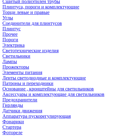
Сшитый полиэтилен трубы
Плинтуса, пороги и комплектующие
Торци левые и правые
Углы
Соединители для плинтусов
Плинтус
Прочее
Пороги
Электрика
Светотехнические изделия
Светильники
Лампы
Прожекторы
Элементы питания
Ленты светодиодные и комплектующие
Патроны и переходники
Основание , кронштейны для светильников
Аксессуары и комплектующие для светильников
Предохранители
Гирлянды
Датчики движения
Аппаратура пускорегулирующая
Фонарики
Стартера
Фотореле