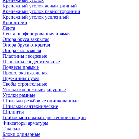
Крепежный уголок
Крепежный уголок асимитричный
Крепежный уголок равносторонний
Крепежный уголок усиленный
Кронштейн
Лента
Лента перфорированная прямая
Опора бруса закрытая
Опора бруса открытая
Опора скользящая
Пластины гвоздевые
Пластины соеденительные
Подвесы прямые
Проволока вязальная
Пружинный узел
Скобы строительные
Уголки крепежные фигурные
Уголки рамные
Шпильки резьбовые оцинкованные
Шпильки сантехнические
Шплинты
Грибок монтажный для теплоизоляции
Фиксаторы арматуры
Такелаж
Блоки одинарные