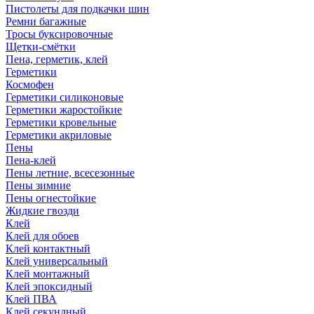
Пистолеты для подкачки шин
Ремни багажные
Тросы буксировочные
Щетки-смётки
Пена, герметик, клей
Герметики
Космофен
Герметики силиконовые
Герметики жаростойкие
Герметики кровельные
Герметики акриловые
Пены
Пена-клей
Пены летние, всесезонные
Пены зимние
Пены огнестойкие
Жидкие гвозди
Клей
Клей для обоев
Клей контактный
Клей универсальный
Клей монтажный
Клей эпоксидный
Клей ПВА
Клей секундный