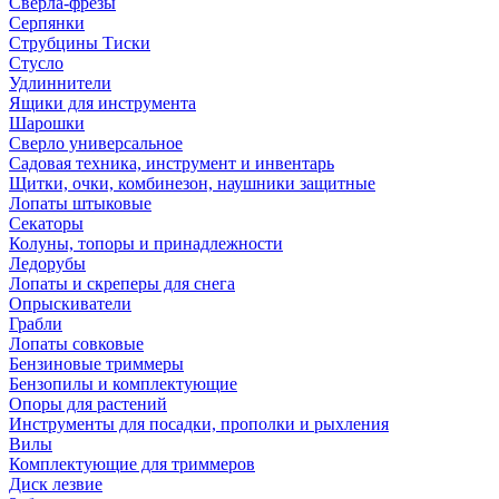
Сверла-фрезы
Серпянки
Струбцины Тиски
Стусло
Удлиннители
Ящики для инструмента
Шарошки
Сверло универсальное
Садовая техника, инструмент и инвентарь
Щитки, очки, комбинезон, наушники защитные
Лопаты штыковые
Секаторы
Колуны, топоры и принадлежности
Ледорубы
Лопаты и скреперы для снега
Опрыскиватели
Грабли
Лопаты совковые
Бензиновые триммеры
Бензопилы и комплектующие
Опоры для растений
Инструменты для посадки, прополки и рыхления
Вилы
Комплектующие для триммеров
Диск лезвие