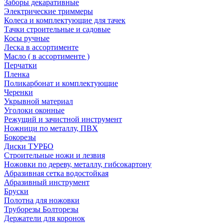
Заборы декаративные
Электрические триммеры
Колеса и комплектующие для тачек
Тачки строительные и садовые
Косы ручные
Леска в ассортименте
Масло ( в ассортименте )
Перчатки
Пленка
Поликарбонат и комплектующие
Черенки
Укрывной материал
Уголоки оконные
Режущий и зачистной инструмент
Ножници по металлу, ПВХ
Бокорезы
Диски ТУРБО
Строительные ножи и лезвия
Ножовки по дереву, металлу, гибсокартону
Абразивная сетка водостойкая
Абразивный инструмент
Бруски
Полотна для ножовки
Труборезы Болторезы
Держатели для коронок