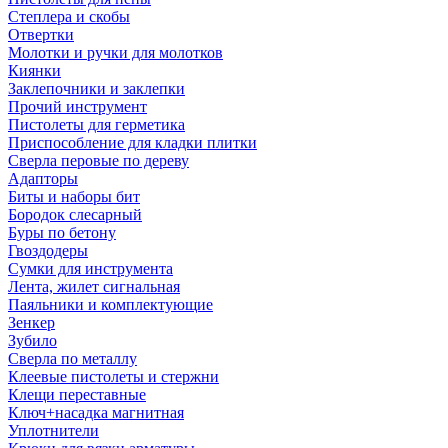
Степлера и скобы
Отвертки
Молотки и ручки для молотков
Киянки
Заклепочники и заклепки
Прочий инструмент
Пистолеты для герметика
Приспособление для кладки плитки
Сверла перовые по дереву
Адапторы
Биты и наборы бит
Бородок слесарный
Буры по бетону
Гвоздодеры
Сумки для инструмента
Лента, жилет сигнальная
Паяльники и комплектующие
Зенкер
Зубило
Сверла по металлу
Клеевые пистолеты и стержни
Клещи переставные
Ключ+насадка магнитная
Уплотнители