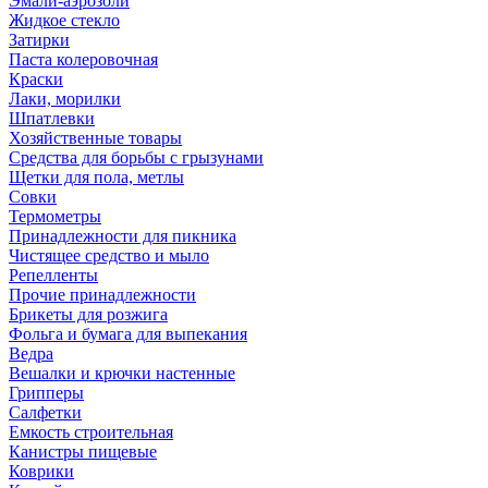
Эмали-аэрозоли
Жидкое стекло
Затирки
Паста колеровочная
Краски
Лаки, морилки
Шпатлевки
Хозяйственные товары
Средства для борьбы с грызунами
Щетки для пола, метлы
Совки
Термометры
Принадлежности для пикника
Чистящее средство и мыло
Репелленты
Прочие принадлежности
Брикеты для розжига
Фольга и бумага для выпекания
Ведра
Вешалки и крючки настенные
Грипперы
Салфетки
Емкость строительная
Канистры пищевые
Коврики