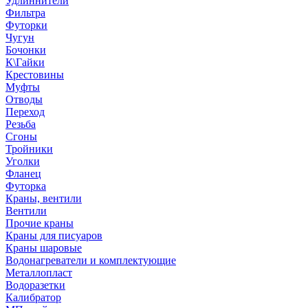
Удлиннители
Фильтра
Футорки
Чугун
Бочонки
К\Гайки
Крестовины
Муфты
Отводы
Переход
Резьба
Сгоны
Тройники
Уголки
Фланец
Футорка
Краны, вентили
Вентили
Прочие краны
Краны для писуаров
Краны шаровые
Водонагреватели и комплектующие
Металлопласт
Водоразетки
Калибратор