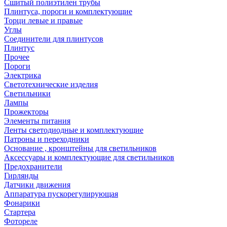
Сшитый полиэтилен трубы
Плинтуса, пороги и комплектующие
Торци левые и правые
Углы
Соединители для плинтусов
Плинтус
Прочее
Пороги
Электрика
Светотехнические изделия
Светильники
Лампы
Прожекторы
Элементы питания
Ленты светодиодные и комплектующие
Патроны и переходники
Основание , кронштейны для светильников
Аксессуары и комплектующие для светильников
Предохранители
Гирлянды
Датчики движения
Аппаратура пускорегулирующая
Фонарики
Стартера
Фотореле