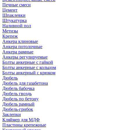
Печные смеси
Цемент
Шпаклевки
Штукатурка
Наливной пол
Метизы
Крепеж
Анкера клиновые
Анкера потолочные
Анкера рамные
Анкеры регулируемые
Болты анкерные с гайкой
Болты анкерные с кольцом
Болты анкерный с крюком
Дюбель
Дюбель для газабетона
Дюбель бабочка
Дюбель гвоздь
Дюбель по бетону
Дюбель рамный
Дюбель-грибок
Заклепки
Кляймер для МДФ
Пластины крепежные