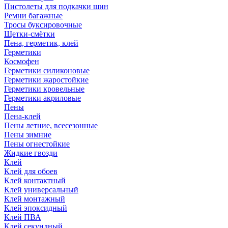
Пистолеты для подкачки шин
Ремни багажные
Тросы буксировочные
Щетки-смётки
Пена, герметик, клей
Герметики
Космофен
Герметики силиконовые
Герметики жаростойкие
Герметики кровельные
Герметики акриловые
Пены
Пена-клей
Пены летние, всесезонные
Пены зимние
Пены огнестойкие
Жидкие гвозди
Клей
Клей для обоев
Клей контактный
Клей универсальный
Клей монтажный
Клей эпоксидный
Клей ПВА
Клей секундный