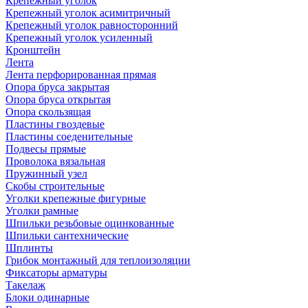
Крепежный уголок
Крепежный уголок асимитричный
Крепежный уголок равносторонний
Крепежный уголок усиленный
Кронштейн
Лента
Лента перфорированная прямая
Опора бруса закрытая
Опора бруса открытая
Опора скользящая
Пластины гвоздевые
Пластины соеденительные
Подвесы прямые
Проволока вязальная
Пружинный узел
Скобы строительные
Уголки крепежные фигурные
Уголки рамные
Шпильки резьбовые оцинкованные
Шпильки сантехнические
Шплинты
Грибок монтажный для теплоизоляции
Фиксаторы арматуры
Такелаж
Блоки одинарные