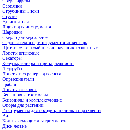
Сверла-фрезы
Серпянки
Струбцины Тиски
Стусло
Удлиннители
Ящики для инструмента
Шарошки
Сверло универсальное
Садовая техника, инструмент и инвентарь
Щитки, очки, комбинезон, наушники защитные
Лопаты штыковые
Секаторы
Колуны, топоры и принадлежности
Ледорубы
Лопаты и скреперы для снега
Опрыскиватели
Грабли
Лопаты совковые
Бензиновые триммеры
Бензопилы и комплектующие
Опоры для растений
Инструменты для посадки, прополки и рыхления
Вилы
Комплектующие для триммеров
Диск лезвие