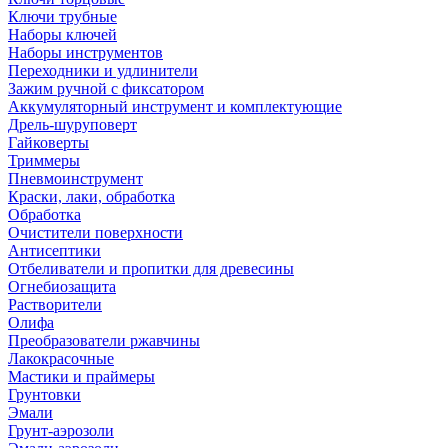
Ключи трубные
Наборы ключей
Наборы инструментов
Переходники и удлинители
Зажим ручной с фиксатором
Аккумуляторный инструмент и комплектующие
Дрель-шуруповерт
Гайковерты
Триммеры
Пневмоинструмент
Краски, лаки, обработка
Обработка
Очистители поверхности
Антисептики
Отбеливатели и пропитки для древесины
Огнебиозащита
Растворители
Олифа
Преобразователи ржавчины
Лакокрасочные
Мастики и праймеры
Грунтовки
Эмали
Грунт-аэрозоли