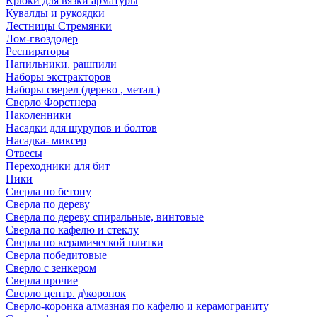
Крюки для вязки арматуры
Кувалды и рукоядки
Лестницы Стремянки
Лом-гвоздодер
Респираторы
Напильники. рашпили
Наборы экстракторов
Наборы сверел (дерево , метал )
Сверло Форстнера
Наколенники
Насадки для шурупов и болтов
Насадка- миксер
Отвесы
Переходники для бит
Пики
Сверла по бетону
Сверла по дереву
Сверла по дереву спиральные, винтовые
Сверла по кафелю и стеклу
Сверла по керамической плитки
Сверла победитовые
Сверло с зенкером
Сверла прочие
Сверло центр. д\коронок
Сверло-коронка алмазная по кафелю и керамограниту