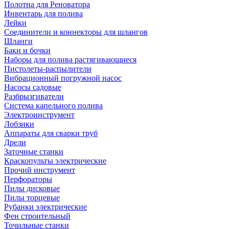
Полотна для Реноватора
Инвентарь для полива
Лейки
Соединители и коннекторы для шлангов
Шланги
Баки и бочки
Наборы для полива растягивающиеся
Пистолеты-распылители
Вибрационный погружной насос
Насосы садовые
Разбрызгиватели
Система капельного полива
Электроинструмент
Лобзики
Аппараты для сварки труб
Дрели
Заточные станки
Краскопульты электрические
Прочий инструмент
Перфораторы
Пилы дисковые
Пилы торцевые
Рубанки электрические
Фен строительный
Точильные станки