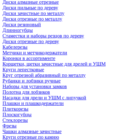
Диски алмазные отрезные
Диски пильные по дереву
Диски зачистные по металлу
Диски отрезные по металлу
Диски резиновый
Длинногубцы
Стаместки и наборы резцов по дереву
Диски отрезные по дереву
Кабелерезы
Метчики и метчикодержатели
Коронки в ассортименте
Корщетки, щетки зачистные для дрелей и УШМ
Круги лепестковые
Круг отрезной абразивный по металлу
Рубанки и лобзики ручные
Наборы для установки замков
Полотна для лобзиков
Насадки для дрели и УШМ с липучкой
Плашки и плашкодержатели
Плиткорезы
Плоскогубцы
Стеклорезы
Фрезы
Чашки алмазные зачистные
Круги отрезные по камню