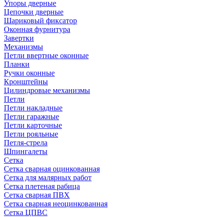
Упоры дверные
Цепочки дверные
Шариковый фиксатор
Оконная фурнитура
Завертки
Механизмы
Петли ввертные оконные
Планки
Ручки оконные
Кронштейны
Цилиндровые механизмы
Петли
Петли накладные
Петли гаражные
Петли карточные
Петли рояльные
Петля-стрела
Шпингалеты
Сетка
Сетка сварная оцинкованная
Сетка для малярных работ
Сетка плетеная рабица
Сетка сварная ПВХ
Сетка сварная неоцинкованная
Сетка ЦПВС