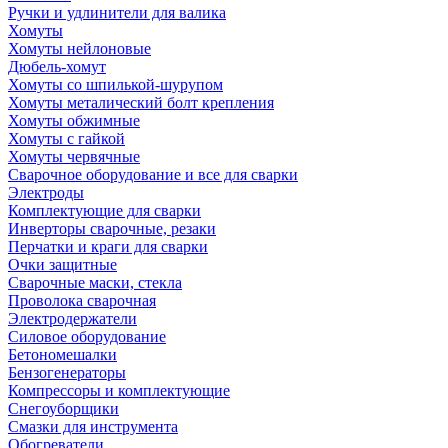
Ручки и удлинители для валика
Хомуты
Хомуты нейлоновые
Дюбель-хомут
Хомуты со шпилькой-шурупом
Хомуты металический болт крепления
Хомуты обжимные
Хомуты с гайкой
Хомуты червячные
Сварочное оборудование и все для сварки
Электроды
Комплектующие для сварки
Инверторы сварочные, резаки
Перчатки и краги для сварки
Очки защитные
Сварочные маски, стекла
Проволока сварочная
Электродержатели
Силовое оборудование
Бетономешалки
Бензогенераторы
Компрессоры и комплектующие
Снегоуборщики
Смазки для инструмента
Обогреватели