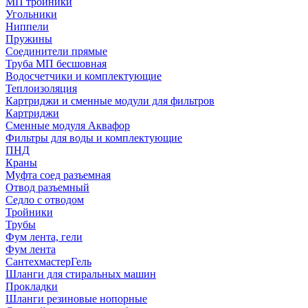
МП тройники
Угольники
Ниппели
Пружины
Соединители прямые
Труба МП бесшовная
Водосчетчики и комплектующие
Теплоизоляция
Картриджи и сменные модули для фильтров
Картриджи
Сменные модуля Аквафор
Фильтры для воды и комплектующие
ПНД
Краны
Муфта соед разъемная
Отвод разъемный
Седло с отводом
Тройники
Трубы
Фум лента, гели
Фум лента
СантехмастерГель
Шланги для стиральных машин
Прокладки
Шланги резиновые нопорные