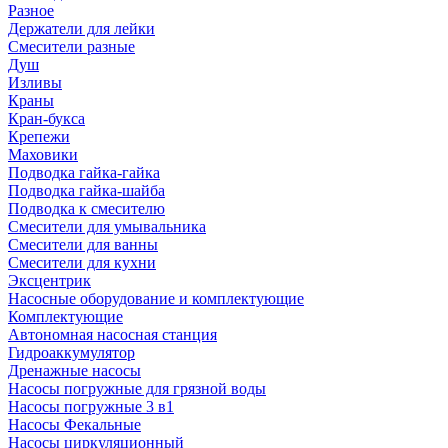
Разное
Держатели для лейки
Смесители разные
Душ
Изливы
Краны
Кран-букса
Крепежи
Маховики
Подводка гайка-гайка
Подводка гайка-шайба
Подводка к смесителю
Смесители для умывальника
Смесители для ванны
Смесители для кухни
Эксцентрик
Насосные оборудование и комплектующие
Комплектующие
Автономная насосная станция
Гидроаккумулятор
Дренажные насосы
Насосы погружные для грязной воды
Насосы погружные 3 в1
Насосы Фекальные
Насосы циркуляционный