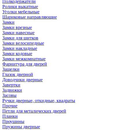
Полкодержатели
Ролики выкатные
Уголки мебельные
Шариковые направляющие
Замки
Замки врезные
Замки навесные
Замки для щитков
Замки велосипедные
Замки накладные
Замки кодовые
Замки межкомнатные
Фарнитура для дверей
Защелки
Глазок дверной
Доводчики дверные
Завертки
Задвижки
Засовы
Ручки дверные, откидные, квадраты
Прочие
Петли для металических дверей
Планки
Проушины
Пружины дверные