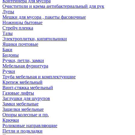
Контейнера для мусора
Очиститили и крема антибактериальный для рук
Лупы
Мешки для мусора , пакеты фасовочные
Ножницы бытовые
Стрейч пленка
Тазы
Электроплитки, кипятильники
Ящики почтовые
Баки
Бидоны
Ручки, петли, замки
Мебельная фурнитура
Ручки
Труба мебельная и комплектующие
Крепеж мебельный
Винт-стяжка мебельный
Газовые лифты
Заглушки для шурупов
Замки мебельные
Защелки мебельные
Опоры колесные и пр.
Крючки
Роликовые направляющие
Петли и подкладки