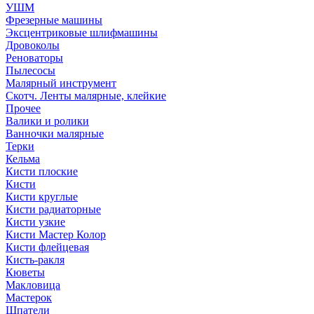
УШМ
Фрезерные машины
Эксцентриковые шлифмашины
Дровоколы
Реноваторы
Пылесосы
Малярный инструмент
Скотч. Ленты малярные, клейкие
Прочее
Валики и ролики
Ванночки малярные
Терки
Кельма
Кисти плоские
Кисти
Кисти круглые
Кисти радиаторные
Кисти узкие
Кисти Мастер Колор
Кисти флейцевая
Кисть-ракля
Кюветы
Макловица
Мастерок
Шпатели