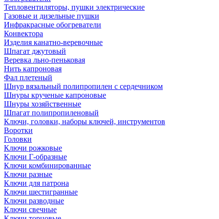
Тепловентиляторы, пушки электрические
Газовые и дизельные пушки
Инфракрасные обогреватели
Конвектора
Изделия канатно-веревочные
Шпагат джутовый
Веревка льно-пеньковая
Нить капроновая
Фал плетеный
Шнур вязальный полипропилен с сердечником
Шнуры крученые капроновые
Шнуры хозяйственные
Шпагат полипропиленовый
Ключи, головки, наборы ключей, инструментов
Воротки
Головки
Ключи рожковые
Ключи Г-образные
Ключи комбинированные
Ключи разные
Ключи для патрона
Ключи шестигранные
Ключи разводные
Ключи свечные
Ключи торцовые