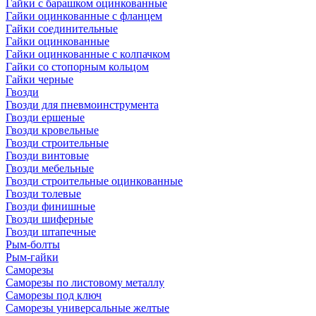
Гайки с барашком оцинкованные
Гайки оцинкованные с фланцем
Гайки соединительные
Гайки оцинкованные
Гайки оцинкованные с колпачком
Гайки со стопорным кольцом
Гайки черные
Гвозди
Гвозди для пневмоинструмента
Гвозди ершеные
Гвозди кровельные
Гвозди строительные
Гвозди винтовые
Гвозди мебельные
Гвозди строительные оцинкованные
Гвозди толевые
Гвозди финишные
Гвозди шиферные
Гвозди штапечные
Рым-болты
Рым-гайки
Саморезы
Саморезы по листовому металлу
Саморезы под ключ
Саморезы универсальные желтые