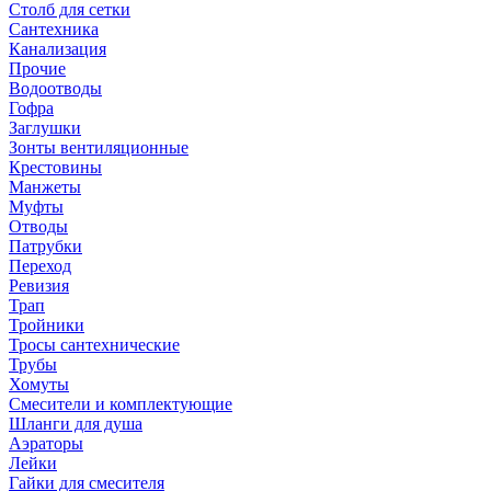
Столб для сетки
Сантехника
Канализация
Прочие
Водоотводы
Гофра
Заглушки
Зонты вентиляционные
Крестовины
Манжеты
Муфты
Отводы
Патрубки
Переход
Ревизия
Трап
Тройники
Тросы сантехнические
Трубы
Хомуты
Смесители и комплектующие
Шланги для душа
Аэраторы
Лейки
Гайки для смесителя