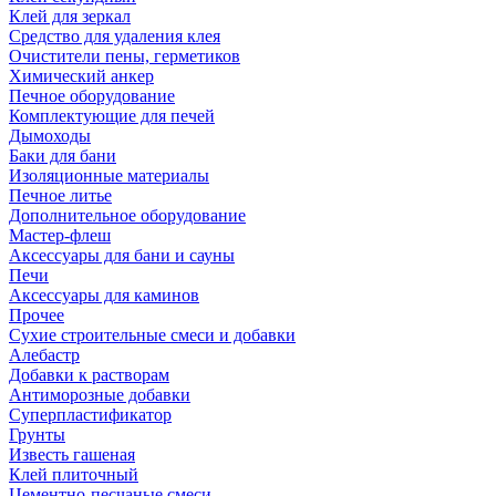
Клей для зеркал
Средство для удаления клея
Очистители пены, герметиков
Химический анкер
Печное оборудование
Комплектующие для печей
Дымоходы
Баки для бани
Изоляционные материалы
Печное литье
Дополнительное оборудование
Мастер-флеш
Аксессуары для бани и сауны
Печи
Аксессуары для каминов
Прочее
Сухие строительные смеси и добавки
Алебастр
Добавки к растворам
Антиморозные добавки
Суперпластификатор
Грунты
Известь гашеная
Клей плиточный
Цементно-песчаные смеси