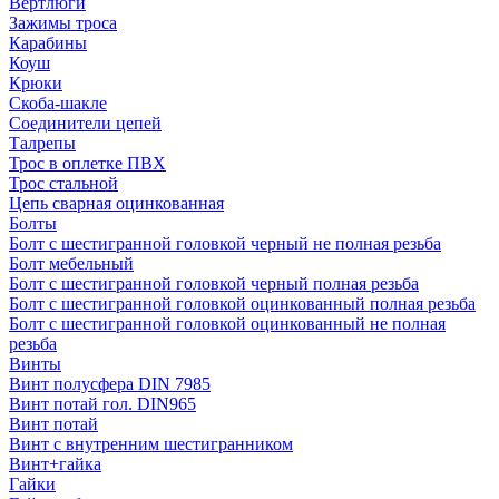
Вертлюги
Зажимы троса
Карабины
Коуш
Крюки
Скоба-шакле
Соединители цепей
Талрепы
Трос в оплетке ПВХ
Трос стальной
Цепь сварная оцинкованная
Болты
Болт с шестигранной головкой черный не полная резьба
Болт мебельный
Болт с шестигранной головкой черный полная резьба
Болт с шестигранной головкой оцинкованный полная резьба
Болт с шестигранной головкой оцинкованный не полная
резьба
Винты
Винт полусфера DIN 7985
Винт потай гол. DIN965
Винт потай
Винт с внутренним шестигранником
Винт+гайка
Гайки