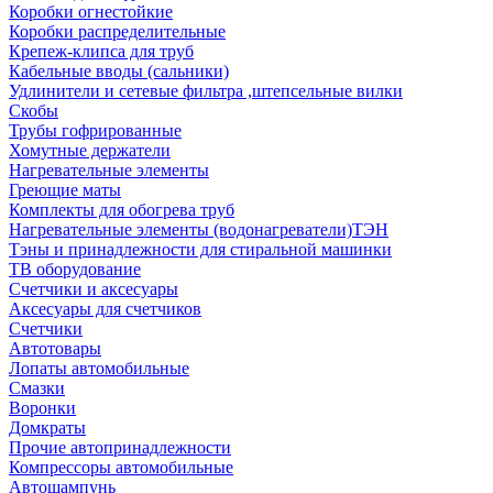
Коробки огнестойкие
Коробки распределительные
Крепеж-клипса для труб
Кабельные вводы (сальники)
Удлинители и сетевые фильтра ,штепсельные вилки
Скобы
Трубы гофрированные
Хомутные держатели
Нагревательные элементы
Греющие маты
Комплекты для обогрева труб
Нагревательные элементы (водонагреватели)ТЭН
Тэны и принадлежности для стиральной машинки
ТВ оборудование
Счетчики и аксесуары
Аксесуары для счетчиков
Счетчики
Автотовары
Лопаты автомобильные
Смазки
Воронки
Домкраты
Прочие автопринадлежности
Компрессоры автомобильные
Автошампунь