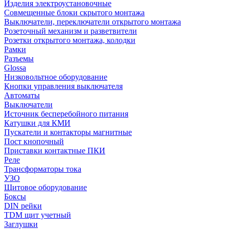
Изделия электроустановочные
Совмещенные блоки скрытого монтажа
Выключатели, переключатели открытого монтажа
Розеточный механизм и разветвители
Розетки открытого монтажа, колодки
Рамки
Разъемы
Glossa
Низковольтное оборудование
Кнопки управления выключателя
Автоматы
Выключатели
Источник бесперебойного питания
Катушки для КМИ
Пускатели и контакторы магнитные
Пост кнопочный
Приставки контактные ПКИ
Реле
Трансформаторы тока
УЗО
Щитовое оборудование
Боксы
DIN рейки
TDM щит учетный
Заглушки