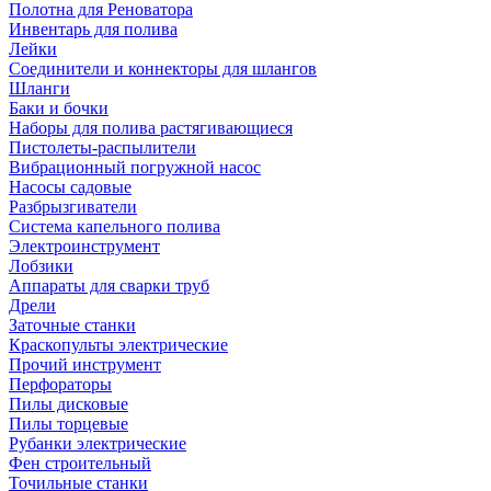
Полотна для Реноватора
Инвентарь для полива
Лейки
Соединители и коннекторы для шлангов
Шланги
Баки и бочки
Наборы для полива растягивающиеся
Пистолеты-распылители
Вибрационный погружной насос
Насосы садовые
Разбрызгиватели
Система капельного полива
Электроинструмент
Лобзики
Аппараты для сварки труб
Дрели
Заточные станки
Краскопульты электрические
Прочий инструмент
Перфораторы
Пилы дисковые
Пилы торцевые
Рубанки электрические
Фен строительный
Точильные станки