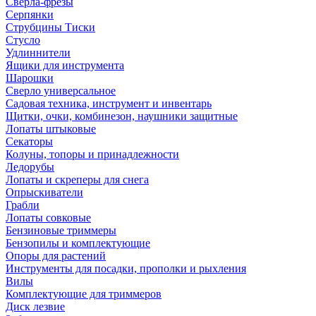
Сверла-фрезы
Серпянки
Струбцины Тиски
Стусло
Удлиннители
Ящики для инструмента
Шарошки
Сверло универсальное
Садовая техника, инструмент и инвентарь
Щитки, очки, комбинезон, наушники защитные
Лопаты штыковые
Секаторы
Колуны, топоры и принадлежности
Ледорубы
Лопаты и скреперы для снега
Опрыскиватели
Грабли
Лопаты совковые
Бензиновые триммеры
Бензопилы и комплектующие
Опоры для растений
Инструменты для посадки, прополки и рыхления
Вилы
Комплектующие для триммеров
Диск лезвие