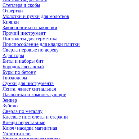
Степлера и скобы
Отвертки
Молотки и ручки для молотков
Киянки
Заклепочники и заклепки
Прочий инструмент
Пистолеты для герметика
Приспособление для кладки плитки
Сверла перовые по дереву
Адапторы
Биты и наборы бит
Бородок слесарный
Буры по бетону
Гвоздодеры
Сумки для инструмента
Лента, жилет сигнальная
Паяльники и комплектующие
Зенкер
Зубило
Сверла по металлу
Клеевые пистолеты и стержни
Клещи переставные
Ключ+насадка магнитная
Уплотнители