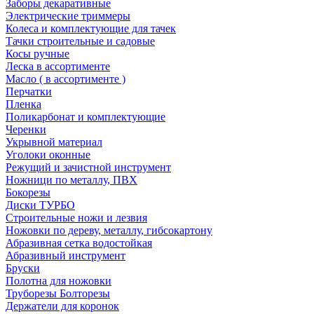
Заборы декаративные
Электрические триммеры
Колеса и комплектующие для тачек
Тачки строительные и садовые
Косы ручные
Леска в ассортименте
Масло ( в ассортименте )
Перчатки
Пленка
Поликарбонат и комплектующие
Черенки
Укрывной материал
Уголоки оконные
Режущий и зачистной инструмент
Ножници по металлу, ПВХ
Бокорезы
Диски ТУРБО
Строительные ножи и лезвия
Ножовки по дереву, металлу, гибсокартону
Абразивная сетка водостойкая
Абразивный инструмент
Бруски
Полотна для ножовки
Труборезы Болторезы
Держатели для коронок