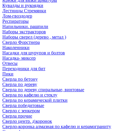
Крюки для вязки арматуры
Кувалды и рукоядки
Лестницы Стремянки
Лом-гвоздодер
Респираторы
Напильники. рашпили
Наборы экстракторов
Наборы сверел (дерево , метал )
Сверло Форстнера
Наколенники
Насадки для шурупов и болтов
Насадка- миксер
Отвесы
Переходники для бит
Пики
Сверла по бетону
Сверла по дереву
Сверла по дереву спиральные, винтовые
Сверла по кафелю и стеклу
Сверла по керамической плитки
Сверла победитовые
Сверло с зенкером
Сверла прочие
Сверло центр. д\коронок
Сверло-коронка алмазная по кафелю и керамограниту