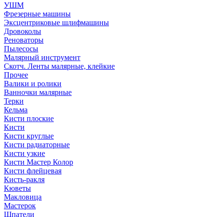
УШМ
Фрезерные машины
Эксцентриковые шлифмашины
Дровоколы
Реноваторы
Пылесосы
Малярный инструмент
Скотч. Ленты малярные, клейкие
Прочее
Валики и ролики
Ванночки малярные
Терки
Кельма
Кисти плоские
Кисти
Кисти круглые
Кисти радиаторные
Кисти узкие
Кисти Мастер Колор
Кисти флейцевая
Кисть-ракля
Кюветы
Макловица
Мастерок
Шпатели