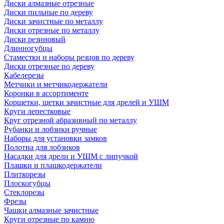
Диски алмазные отрезные
Диски пильные по дереву
Диски зачистные по металлу
Диски отрезные по металлу
Диски резиновый
Длинногубцы
Стаместки и наборы резцов по дереву
Диски отрезные по дереву
Кабелерезы
Метчики и метчикодержатели
Коронки в ассортименте
Корщетки, щетки зачистные для дрелей и УШМ
Круги лепестковые
Круг отрезной абразивный по металлу
Рубанки и лобзики ручные
Наборы для установки замков
Полотна для лобзиков
Насадки для дрели и УШМ с липучкой
Плашки и плашкодержатели
Плиткорезы
Плоскогубцы
Стеклорезы
Фрезы
Чашки алмазные зачистные
Круги отрезные по камню