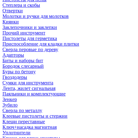
Степлера и скобы
Отвертки
Молотки и ручки для молотков
Киянки
Заклепочники и заклепки
Прочий инструмент
Пистолеты для герметика
Приспособление для кладки плитки
Сверла перовые по дереву
Адапторы
Биты и наборы бит
Бородок слесарный
Буры по бетону
Гвоздодеры
Сумки для инструмента
Лента, жилет сигнальная
Паяльники и комплектующие
Зенкер
Зубило
Сверла по металлу
Клеевые пистолеты и стержни
Клещи переставные
Ключ+насадка магнитная
Уплотнители