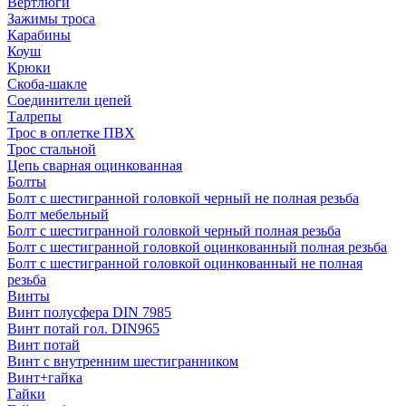
Вертлюги
Зажимы троса
Карабины
Коуш
Крюки
Скоба-шакле
Соединители цепей
Талрепы
Трос в оплетке ПВХ
Трос стальной
Цепь сварная оцинкованная
Болты
Болт с шестигранной головкой черный не полная резьба
Болт мебельный
Болт с шестигранной головкой черный полная резьба
Болт с шестигранной головкой оцинкованный полная резьба
Болт с шестигранной головкой оцинкованный не полная
резьба
Винты
Винт полусфера DIN 7985
Винт потай гол. DIN965
Винт потай
Винт с внутренним шестигранником
Винт+гайка
Гайки