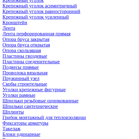
Крепежный уголок
Крепежный уголок асимитричный
Крепежный уголок равносторонний
Крепежный уголок усиленный
Кронштейн
Лента
Лента перфорированная прямая
Опора бруса закрытая
Опора бруса открытая
Опора скользящая
Пластины гвоздевые
Пластины соеденительные
Подвесы прямые
Проволока вязальная
Пружинный узел
Скобы строительные
Уголки крепежные фигурные
Уголки рамные
Шпильки резьбовые оцинкованные
Шпильки сантехнические
Шплинты
Грибок монтажный для теплоизоляции
Фиксаторы арматуры
Такелаж
Блоки одинарные