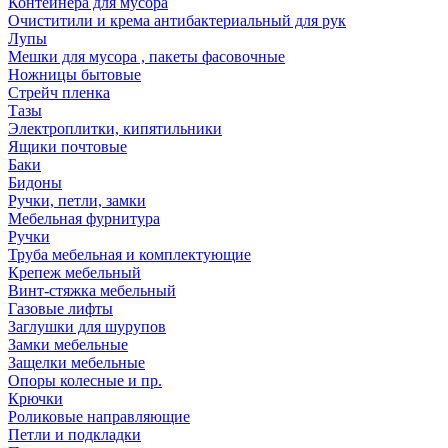
Контейнера для мусора
Очиститили и крема антибактериальный для рук
Лупы
Мешки для мусора , пакеты фасовочные
Ножницы бытовые
Стрейч пленка
Тазы
Электроплитки, кипятильники
Ящики почтовые
Баки
Бидоны
Ручки, петли, замки
Мебельная фурнитура
Ручки
Труба мебельная и комплектующие
Крепеж мебельный
Винт-стяжка мебельный
Газовые лифты
Заглушки для шурупов
Замки мебельные
Защелки мебельные
Опоры колесные и пр.
Крючки
Роликовые направляющие
Петли и подкладки