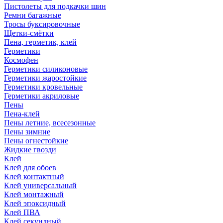
Пистолеты для подкачки шин
Ремни багажные
Тросы буксировочные
Щетки-смётки
Пена, герметик, клей
Герметики
Космофен
Герметики силиконовые
Герметики жаростойкие
Герметики кровельные
Герметики акриловые
Пены
Пена-клей
Пены летние, всесезонные
Пены зимние
Пены огнестойкие
Жидкие гвозди
Клей
Клей для обоев
Клей контактный
Клей универсальный
Клей монтажный
Клей эпоксидный
Клей ПВА
Клей секундный