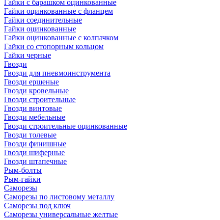
Гайки с барашком оцинкованные
Гайки оцинкованные с фланцем
Гайки соединительные
Гайки оцинкованные
Гайки оцинкованные с колпачком
Гайки со стопорным кольцом
Гайки черные
Гвозди
Гвозди для пневмоинструмента
Гвозди ершеные
Гвозди кровельные
Гвозди строительные
Гвозди винтовые
Гвозди мебельные
Гвозди строительные оцинкованные
Гвозди толевые
Гвозди финишные
Гвозди шиферные
Гвозди штапечные
Рым-болты
Рым-гайки
Саморезы
Саморезы по листовому металлу
Саморезы под ключ
Саморезы универсальные желтые