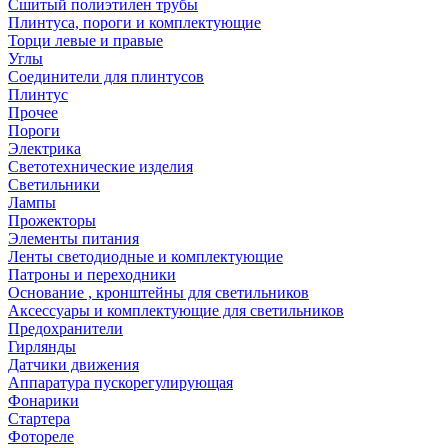
Сшитый полиэтилен трубы
Плинтуса, пороги и комплектующие
Торци левые и правые
Углы
Соединители для плинтусов
Плинтус
Прочее
Пороги
Электрика
Светотехнические изделия
Светильники
Лампы
Прожекторы
Элементы питания
Ленты светодиодные и комплектующие
Патроны и переходники
Основание , кронштейны для светильников
Аксессуары и комплектующие для светильников
Предохранители
Гирлянды
Датчики движения
Аппаратура пускорегулирующая
Фонарики
Стартера
Фотореле