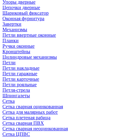
Упоры дверные
Цепочки дверные
Шариковый фиксатор
Оконная фурнитура
Завертки
Механизмы
Петли ввертные оконные
Планки
Ручки оконные
Кронштейны
Цилиндровые механизмы
Петли
Петли накладные
Петли гаражные
Петли карточные
Петли рояльные
Петля-стрела
Шпингалеты
Сетка
Сетка сварная оцинкованная
Сетка для малярных работ
Сетка плетеная рабица
Сетка сварная ПВХ
Сетка сварная неоцинкованная
Сетка ЦПВС