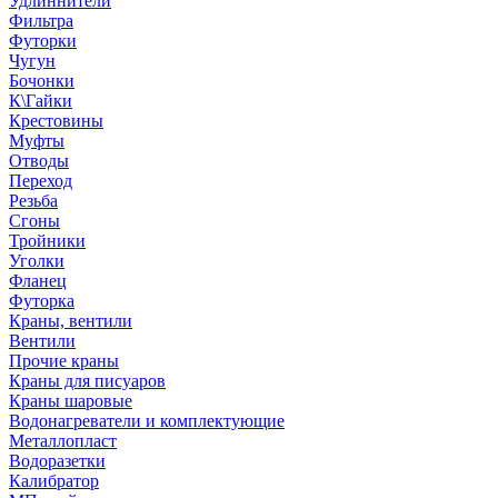
Удлиннители
Фильтра
Футорки
Чугун
Бочонки
К\Гайки
Крестовины
Муфты
Отводы
Переход
Резьба
Сгоны
Тройники
Уголки
Фланец
Футорка
Краны, вентили
Вентили
Прочие краны
Краны для писуаров
Краны шаровые
Водонагреватели и комплектующие
Металлопласт
Водоразетки
Калибратор