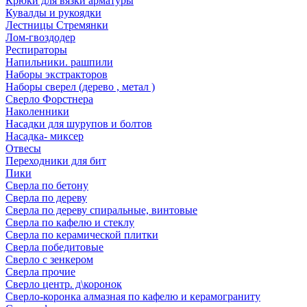
Крюки для вязки арматуры
Кувалды и рукоядки
Лестницы Стремянки
Лом-гвоздодер
Респираторы
Напильники. рашпили
Наборы экстракторов
Наборы сверел (дерево , метал )
Сверло Форстнера
Наколенники
Насадки для шурупов и болтов
Насадка- миксер
Отвесы
Переходники для бит
Пики
Сверла по бетону
Сверла по дереву
Сверла по дереву спиральные, винтовые
Сверла по кафелю и стеклу
Сверла по керамической плитки
Сверла победитовые
Сверло с зенкером
Сверла прочие
Сверло центр. д\коронок
Сверло-коронка алмазная по кафелю и керамограниту