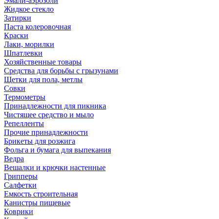
Эмали-аэрозоли
Жидкое стекло
Затирки
Паста колеровочная
Краски
Лаки, морилки
Шпатлевки
Хозяйственные товары
Средства для борьбы с грызунами
Щетки для пола, метлы
Совки
Термометры
Принадлежности для пикника
Чистящее средство и мыло
Репелленты
Прочие принадлежности
Брикеты для розжига
Фольга и бумага для выпекания
Ведра
Вешалки и крючки настенные
Грипперы
Салфетки
Емкость строительная
Канистры пищевые
Коврики