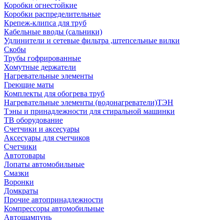
Коробки огнестойкие
Коробки распределительные
Крепеж-клипса для труб
Кабельные вводы (сальники)
Удлинители и сетевые фильтра ,штепсельные вилки
Скобы
Трубы гофрированные
Хомутные держатели
Нагревательные элементы
Греющие маты
Комплекты для обогрева труб
Нагревательные элементы (водонагреватели)ТЭН
Тэны и принадлежности для стиральной машинки
ТВ оборудование
Счетчики и аксесуары
Аксесуары для счетчиков
Счетчики
Автотовары
Лопаты автомобильные
Смазки
Воронки
Домкраты
Прочие автопринадлежности
Компрессоры автомобильные
Автошампунь