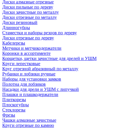
Диски алмазные отрезные
Диски пильные по дереву
Диски зачистные по металлу
Диски отрезные по металлу
Диски резиновый
Длинногубцы
Стаместки и наборы резцов по дереву
Диски отрезные по дереву
Кабелерезы
Метчики и метчикодержатели
Коронки в ассортименте
Корщетки, щетки зачистные для дрелей и УШМ
Круги лепестковые
Круг отрезной абразивный по металлу
Рубанки и лобзики ручные
Наборы для установки замков
Полотна для лобзиков
Насадки для дрели и УШМ с липучкой
Плашки и плашкодержатели
Плиткорезы
Плоскогубцы
Стеклорезы
Фрезы
Чашки алмазные зачистные
Круги отрезные по камню