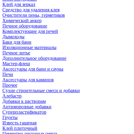
Клей для зеркал
Средство для удаления клея
Очистители пены, герметиков
Химический анкер
Печное оборудование
Комплектующие для печей
Дымоходы
Баки для бани
Изоляционные материалы
Печное литье
Дополнительное оборудование
Мастер-флеш
Аксессуары для бани и сауны
Печи
Аксессуары для каминов
Прочее
Сухие строительные смеси и добавки
Алебастр
Добавки к растворам
Антиморозные добавки
Суперпластификатор
Грунты
Известь гашеная
Клей плиточный
Цементно-песчаные смеси