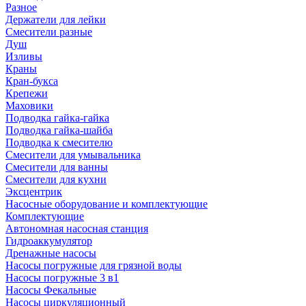
Разное
Держатели для лейки
Смесители разные
Душ
Изливы
Краны
Кран-букса
Крепежи
Маховики
Подводка гайка-гайка
Подводка гайка-шайба
Подводка к смесителю
Смесители для умывальника
Смесители для ванны
Смесители для кухни
Эксцентрик
Насосные оборудование и комплектующие
Комплектующие
Автономная насосная станция
Гидроаккумулятор
Дренажные насосы
Насосы погружные для грязной воды
Насосы погружные 3 в1
Насосы Фекальные
Насосы циркуляционный