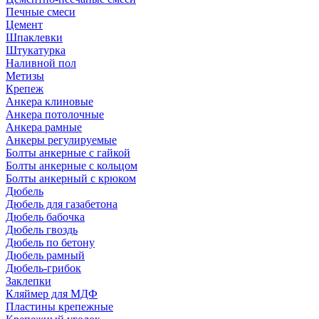
Печные смеси
Цемент
Шпаклевки
Штукатурка
Наливной пол
Метизы
Крепеж
Анкера клиновые
Анкера потолочные
Анкера рамные
Анкеры регулируемые
Болты анкерные с гайкой
Болты анкерные с кольцом
Болты анкерный с крюком
Дюбель
Дюбель для газабетона
Дюбель бабочка
Дюбель гвоздь
Дюбель по бетону
Дюбель рамный
Дюбель-грибок
Заклепки
Кляймер для МДФ
Пластины крепежные