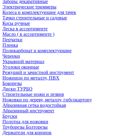
Заборы декаративные
Электрические триммеры
Колеса и комплектующие для тачек
Тачки строительные и садовые
Косы ручные
Леска в ассортименте
Масло ( в ассортименте )
Перчатки
Пленка
Поликарбонат и комплектующие
Черенки
Укрывной материал
Уголоки оконные
Режущий и зачистной инструмент
Ножници по металлу, ПВХ
Бокорезы
Диски ТУРБО
Строительные ножи и лезвия
Ножовки по дереву, металлу, гибсокартону
Абразивная сетка водостойкая
Абразивный инструмент
Бруски
Полотна для ножовки
Труборезы Болторезы
Держатели для коронок