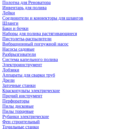
Полотна для Реноватора
Инвентарь для полива
Лейки
Соединители и коннекторы для шлангов
Шланги
Баки и бочки
Наборы для полива растягивающиеся
Пистолеты-распылители
Вибрационный погружной насос
Насосы садовые
Разбрызгиватели
Система капельного полива
Электроинструмент
Лобзики
Аппараты для сварки труб
Дрели
Заточные станки
Краскопульты электрические
Прочий инструмент
Перфораторы
Пилы дисковые
Пилы торцевые
Рубанки электрические
Фен строительный
Точильные станки