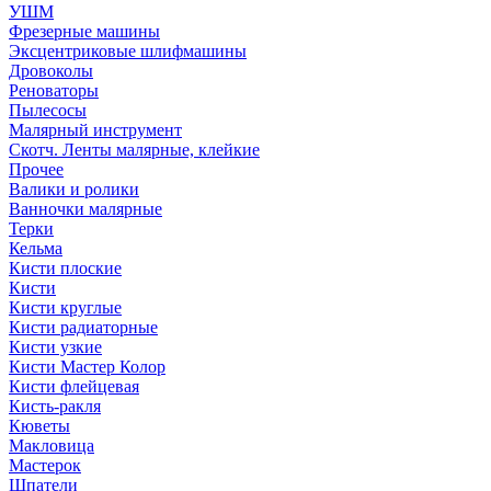
УШМ
Фрезерные машины
Эксцентриковые шлифмашины
Дровоколы
Реноваторы
Пылесосы
Малярный инструмент
Скотч. Ленты малярные, клейкие
Прочее
Валики и ролики
Ванночки малярные
Терки
Кельма
Кисти плоские
Кисти
Кисти круглые
Кисти радиаторные
Кисти узкие
Кисти Мастер Колор
Кисти флейцевая
Кисть-ракля
Кюветы
Макловица
Мастерок
Шпатели