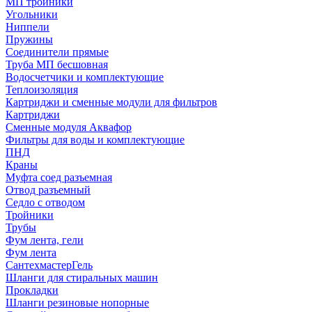
МП тройники
Угольники
Ниппели
Пружины
Соединители прямые
Труба МП бесшовная
Водосчетчики и комплектующие
Теплоизоляция
Картриджи и сменные модули для фильтров
Картриджи
Сменные модуля Аквафор
Фильтры для воды и комплектующие
ПНД
Краны
Муфта соед разъемная
Отвод разъемный
Седло с отводом
Тройники
Трубы
Фум лента, гели
Фум лента
СантехмастерГель
Шланги для стиральных машин
Прокладки
Шланги резиновые нопорные