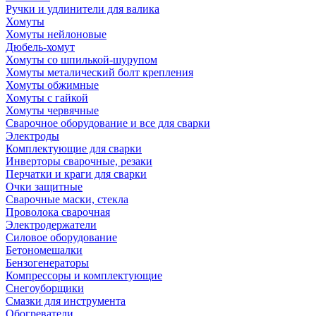
Ручки и удлинители для валика
Хомуты
Хомуты нейлоновые
Дюбель-хомут
Хомуты со шпилькой-шурупом
Хомуты металический болт крепления
Хомуты обжимные
Хомуты с гайкой
Хомуты червячные
Сварочное оборудование и все для сварки
Электроды
Комплектующие для сварки
Инверторы сварочные, резаки
Перчатки и краги для сварки
Очки защитные
Сварочные маски, стекла
Проволока сварочная
Электродержатели
Силовое оборудование
Бетономешалки
Бензогенераторы
Компрессоры и комплектующие
Снегоуборщики
Смазки для инструмента
Обогреватели