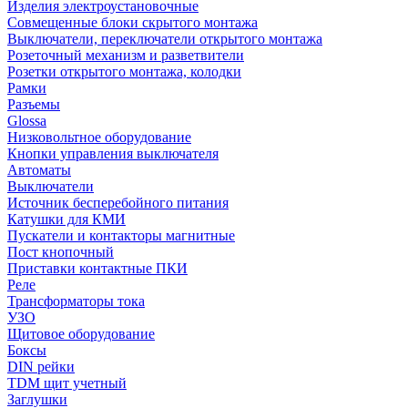
Изделия электроустановочные
Совмещенные блоки скрытого монтажа
Выключатели, переключатели открытого монтажа
Розеточный механизм и разветвители
Розетки открытого монтажа, колодки
Рамки
Разъемы
Glossa
Низковольтное оборудование
Кнопки управления выключателя
Автоматы
Выключатели
Источник бесперебойного питания
Катушки для КМИ
Пускатели и контакторы магнитные
Пост кнопочный
Приставки контактные ПКИ
Реле
Трансформаторы тока
УЗО
Щитовое оборудование
Боксы
DIN рейки
TDM щит учетный
Заглушки