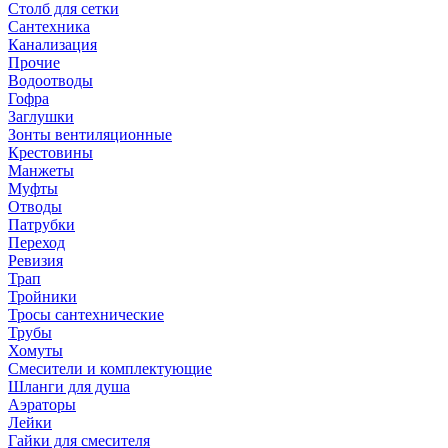
Столб для сетки
Сантехника
Канализация
Прочие
Водоотводы
Гофра
Заглушки
Зонты вентиляционные
Крестовины
Манжеты
Муфты
Отводы
Патрубки
Переход
Ревизия
Трап
Тройники
Тросы сантехнические
Трубы
Хомуты
Смесители и комплектующие
Шланги для душа
Аэраторы
Лейки
Гайки для смесителя