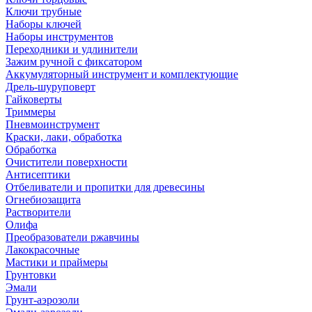
Ключи трубные
Наборы ключей
Наборы инструментов
Переходники и удлинители
Зажим ручной с фиксатором
Аккумуляторный инструмент и комплектующие
Дрель-шуруповерт
Гайковерты
Триммеры
Пневмоинструмент
Краски, лаки, обработка
Обработка
Очистители поверхности
Антисептики
Отбеливатели и пропитки для древесины
Огнебиозащита
Растворители
Олифа
Преобразователи ржавчины
Лакокрасочные
Мастики и праймеры
Грунтовки
Эмали
Грунт-аэрозоли