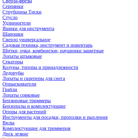
Сверла-фрезы
Серпянки
Струбцины Тиски
Стусло
Удлиннители
Ящики для инструмента
Шарошки
Сверло универсальное
Садовая техника, инструмент и инвентарь
Щитки, очки, комбинезон, наушники защитные
Лопаты штыковые
Секаторы
Колуны, топоры и принадлежности
Ледорубы
Лопаты и скреперы для снега
Опрыскиватели
Грабли
Лопаты совковые
Бензиновые триммеры
Бензопилы и комплектующие
Опоры для растений
Инструменты для посадки, прополки и рыхления
Вилы
Комплектующие для триммеров
Диск лезвие