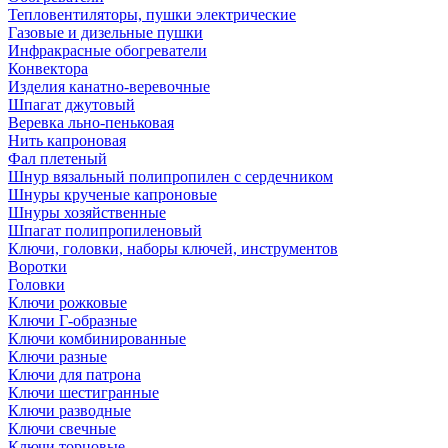
Тепловентиляторы, пушки электрические
Газовые и дизельные пушки
Инфракрасные обогреватели
Конвектора
Изделия канатно-веревочные
Шпагат джутовый
Веревка льно-пеньковая
Нить капроновая
Фал плетеный
Шнур вязальный полипропилен с сердечником
Шнуры крученые капроновые
Шнуры хозяйственные
Шпагат полипропиленовый
Ключи, головки, наборы ключей, инструментов
Воротки
Головки
Ключи рожковые
Ключи Г-образные
Ключи комбинированные
Ключи разные
Ключи для патрона
Ключи шестигранные
Ключи разводные
Ключи свечные
Ключи торцовые