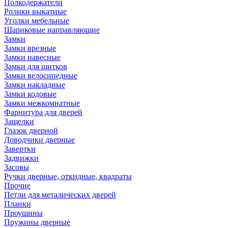
Полкодержатели
Ролики выкатные
Уголки мебельные
Шариковые направляющие
Замки
Замки врезные
Замки навесные
Замки для щитков
Замки велосипедные
Замки накладные
Замки кодовые
Замки межкомнатные
Фарнитура для дверей
Защелки
Глазок дверной
Доводчики дверные
Завертки
Задвижки
Засовы
Ручки дверные, откидные, квадраты
Прочие
Петли для металических дверей
Планки
Проушины
Пружины дверные