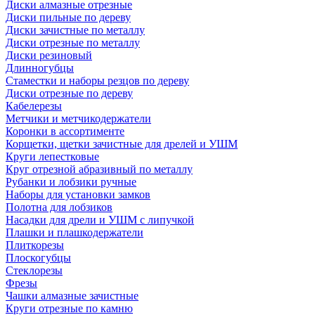
Диски алмазные отрезные
Диски пильные по дереву
Диски зачистные по металлу
Диски отрезные по металлу
Диски резиновый
Длинногубцы
Стаместки и наборы резцов по дереву
Диски отрезные по дереву
Кабелерезы
Метчики и метчикодержатели
Коронки в ассортименте
Корщетки, щетки зачистные для дрелей и УШМ
Круги лепестковые
Круг отрезной абразивный по металлу
Рубанки и лобзики ручные
Наборы для установки замков
Полотна для лобзиков
Насадки для дрели и УШМ с липучкой
Плашки и плашкодержатели
Плиткорезы
Плоскогубцы
Стеклорезы
Фрезы
Чашки алмазные зачистные
Круги отрезные по камню