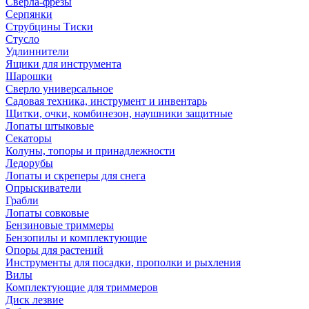
Сверла-фрезы
Серпянки
Струбцины Тиски
Стусло
Удлиннители
Ящики для инструмента
Шарошки
Сверло универсальное
Садовая техника, инструмент и инвентарь
Щитки, очки, комбинезон, наушники защитные
Лопаты штыковые
Секаторы
Колуны, топоры и принадлежности
Ледорубы
Лопаты и скреперы для снега
Опрыскиватели
Грабли
Лопаты совковые
Бензиновые триммеры
Бензопилы и комплектующие
Опоры для растений
Инструменты для посадки, прополки и рыхления
Вилы
Комплектующие для триммеров
Диск лезвие