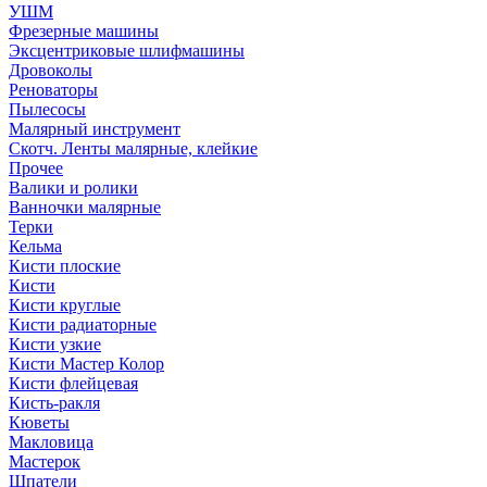
УШМ
Фрезерные машины
Эксцентриковые шлифмашины
Дровоколы
Реноваторы
Пылесосы
Малярный инструмент
Скотч. Ленты малярные, клейкие
Прочее
Валики и ролики
Ванночки малярные
Терки
Кельма
Кисти плоские
Кисти
Кисти круглые
Кисти радиаторные
Кисти узкие
Кисти Мастер Колор
Кисти флейцевая
Кисть-ракля
Кюветы
Макловица
Мастерок
Шпатели