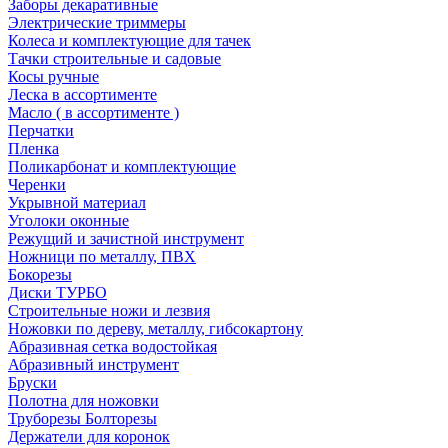
Заборы декаративные
Электрические триммеры
Колеса и комплектующие для тачек
Тачки строительные и садовые
Косы ручные
Леска в ассортименте
Масло ( в ассортименте )
Перчатки
Пленка
Поликарбонат и комплектующие
Черенки
Укрывной материал
Уголоки оконные
Режущий и зачистной инструмент
Ножници по металлу, ПВХ
Бокорезы
Диски ТУРБО
Строительные ножи и лезвия
Ножовки по дереву, металлу, гибсокартону
Абразивная сетка водостойкая
Абразивный инструмент
Бруски
Полотна для ножовки
Труборезы Болторезы
Держатели для коронок