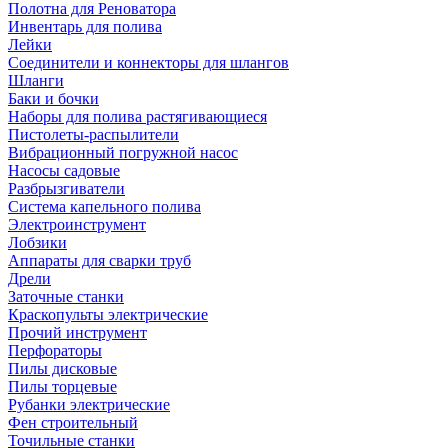
Полотна для Реноватора
Инвентарь для полива
Лейки
Соединители и коннекторы для шлангов
Шланги
Баки и бочки
Наборы для полива растягивающиеся
Пистолеты-распылители
Вибрационный погружной насос
Насосы садовые
Разбрызгиватели
Система капельного полива
Электроинструмент
Лобзики
Аппараты для сварки труб
Дрели
Заточные станки
Краскопульты электрические
Прочий инструмент
Перфораторы
Пилы дисковые
Пилы торцевые
Рубанки электрические
Фен строительный
Точильные станки