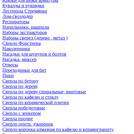
Крюки для вязки арматуры
Кувалды и рукоядки
Лестницы Стремянки
Лом-гвоздодер
Респираторы
Напильники. рашпили
Наборы экстракторов
Наборы сверел (дерево , метал )
Сверло Форстнера
Наколенники
Насадки для шурупов и болтов
Насадка- миксер
Отвесы
Переходники для бит
Пики
Сверла по бетону
Сверла по дереву
Сверла по дереву спиральные, винтовые
Сверла по кафелю и стеклу
Сверла по керамической плитки
Сверла победитовые
Сверло с зенкером
Сверла прочие
Сверло центр. д\коронок
Сверло-коронка алмазная по кафелю и керамограниту