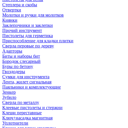
Степлера и скобы
Отвертки
Молотки и ручки для молотков
Киянки
Заклепочники и заклепки
Прочий инструмент
Пистолеты для герметика
Приспособление для кладки плитки
Сверла перовые по дереву
Адапторы
Биты и наборы бит
Бородок слесарный
Буры по бетону
Гвоздодеры
Сумки для инструмента
Лента, жилет сигнальная
Паяльники и комплектующие
Зенкер
Зубило
Сверла по металлу
Клеевые пистолеты и стержни
Клещи переставные
Ключ+насадка магнитная
Уплотнители