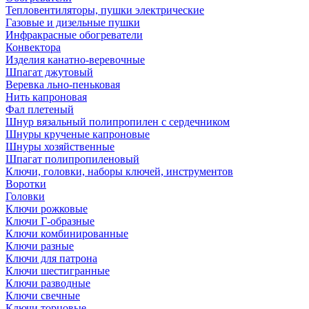
Тепловентиляторы, пушки электрические
Газовые и дизельные пушки
Инфракрасные обогреватели
Конвектора
Изделия канатно-веревочные
Шпагат джутовый
Веревка льно-пеньковая
Нить капроновая
Фал плетеный
Шнур вязальный полипропилен с сердечником
Шнуры крученые капроновые
Шнуры хозяйственные
Шпагат полипропиленовый
Ключи, головки, наборы ключей, инструментов
Воротки
Головки
Ключи рожковые
Ключи Г-образные
Ключи комбинированные
Ключи разные
Ключи для патрона
Ключи шестигранные
Ключи разводные
Ключи свечные
Ключи торцовые