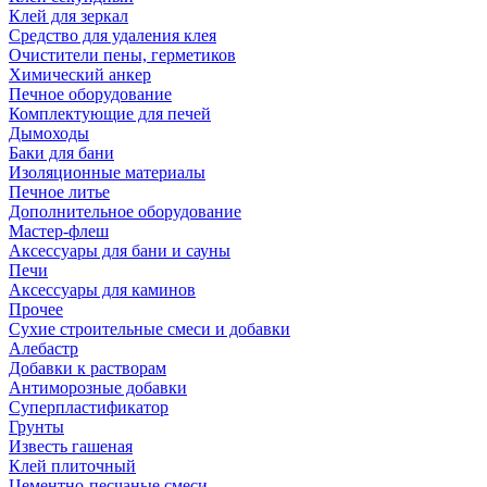
Клей для зеркал
Средство для удаления клея
Очистители пены, герметиков
Химический анкер
Печное оборудование
Комплектующие для печей
Дымоходы
Баки для бани
Изоляционные материалы
Печное литье
Дополнительное оборудование
Мастер-флеш
Аксессуары для бани и сауны
Печи
Аксессуары для каминов
Прочее
Сухие строительные смеси и добавки
Алебастр
Добавки к растворам
Антиморозные добавки
Суперпластификатор
Грунты
Известь гашеная
Клей плиточный
Цементно-песчаные смеси