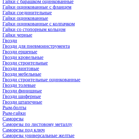
Гайки с барашком оцинкованные
Гайки оцинкованные с фланцем
Гайки соединительные
Гайки оцинкованные
Гайки оцинкованные с колпачком
Гайки со стопорным кольцом
Гайки черные
Гвозди
Гвозди для пневмоинструмента
Гвозди ершеные
Гвозди кровельные
Гвозди строительные
Гвозди винтовые
Гвозди мебельные
Гвозди строительные оцинкованные
Гвозди толевые
Гвозди финишные
Гвозди шиферные
Гвозди штапечные
Рым-болты
Рым-гайки
Саморезы
Саморезы по листовому металлу
Саморезы под ключ
Саморезы универсальные желтые