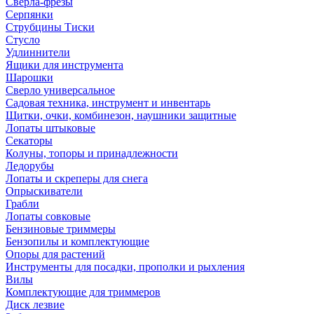
Сверла-фрезы
Серпянки
Струбцины Тиски
Стусло
Удлиннители
Ящики для инструмента
Шарошки
Сверло универсальное
Садовая техника, инструмент и инвентарь
Щитки, очки, комбинезон, наушники защитные
Лопаты штыковые
Секаторы
Колуны, топоры и принадлежности
Ледорубы
Лопаты и скреперы для снега
Опрыскиватели
Грабли
Лопаты совковые
Бензиновые триммеры
Бензопилы и комплектующие
Опоры для растений
Инструменты для посадки, прополки и рыхления
Вилы
Комплектующие для триммеров
Диск лезвие