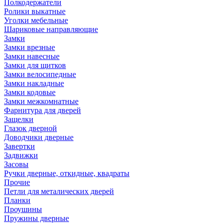
Полкодержатели
Ролики выкатные
Уголки мебельные
Шариковые направляющие
Замки
Замки врезные
Замки навесные
Замки для щитков
Замки велосипедные
Замки накладные
Замки кодовые
Замки межкомнатные
Фарнитура для дверей
Защелки
Глазок дверной
Доводчики дверные
Завертки
Задвижки
Засовы
Ручки дверные, откидные, квадраты
Прочие
Петли для металических дверей
Планки
Проушины
Пружины дверные