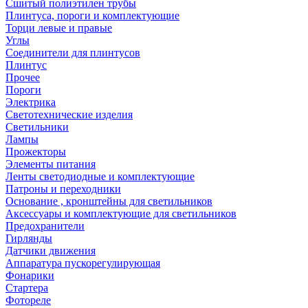
Сшитый полиэтилен трубы
Плинтуса, пороги и комплектующие
Торци левые и правые
Углы
Соединители для плинтусов
Плинтус
Прочее
Пороги
Электрика
Светотехнические изделия
Светильники
Лампы
Прожекторы
Элементы питания
Ленты светодиодные и комплектующие
Патроны и переходники
Основание , кронштейны для светильников
Аксессуары и комплектующие для светильников
Предохранители
Гирлянды
Датчики движения
Аппаратура пускорегулирующая
Фонарики
Стартера
Фотореле