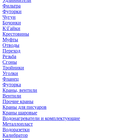
Удлиннители
Фильтра
Футорки
Чугун
Бочонки
К\Гайки
Крестовины
Муфты
Отводы
Переход
Резьба
Сгоны
Тройники
Уголки
Фланец
Футорка
Краны, вентили
Вентили
Прочие краны
Краны для писуаров
Краны шаровые
Водонагреватели и комплектующие
Металлопласт
Водоразетки
Калибратор