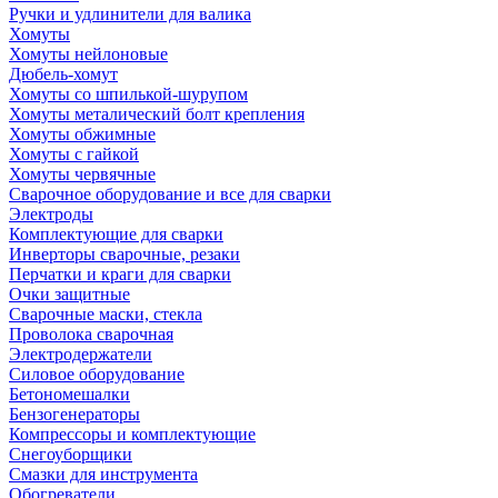
Ручки и удлинители для валика
Хомуты
Хомуты нейлоновые
Дюбель-хомут
Хомуты со шпилькой-шурупом
Хомуты металический болт крепления
Хомуты обжимные
Хомуты с гайкой
Хомуты червячные
Сварочное оборудование и все для сварки
Электроды
Комплектующие для сварки
Инверторы сварочные, резаки
Перчатки и краги для сварки
Очки защитные
Сварочные маски, стекла
Проволока сварочная
Электродержатели
Силовое оборудование
Бетономешалки
Бензогенераторы
Компрессоры и комплектующие
Снегоуборщики
Смазки для инструмента
Обогреватели