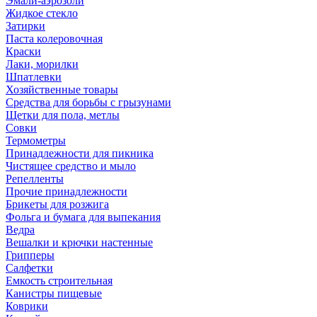
Эмали-аэрозоли
Жидкое стекло
Затирки
Паста колеровочная
Краски
Лаки, морилки
Шпатлевки
Хозяйственные товары
Средства для борьбы с грызунами
Щетки для пола, метлы
Совки
Термометры
Принадлежности для пикника
Чистящее средство и мыло
Репелленты
Прочие принадлежности
Брикеты для розжига
Фольга и бумага для выпекания
Ведра
Вешалки и крючки настенные
Грипперы
Салфетки
Емкость строительная
Канистры пищевые
Коврики