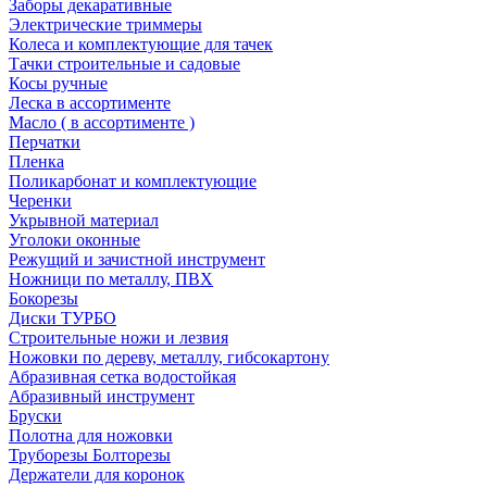
Заборы декаративные
Электрические триммеры
Колеса и комплектующие для тачек
Тачки строительные и садовые
Косы ручные
Леска в ассортименте
Масло ( в ассортименте )
Перчатки
Пленка
Поликарбонат и комплектующие
Черенки
Укрывной материал
Уголоки оконные
Режущий и зачистной инструмент
Ножници по металлу, ПВХ
Бокорезы
Диски ТУРБО
Строительные ножи и лезвия
Ножовки по дереву, металлу, гибсокартону
Абразивная сетка водостойкая
Абразивный инструмент
Бруски
Полотна для ножовки
Труборезы Болторезы
Держатели для коронок