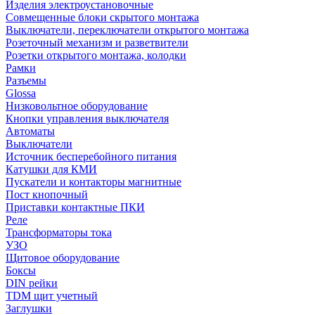
Изделия электроустановочные
Совмещенные блоки скрытого монтажа
Выключатели, переключатели открытого монтажа
Розеточный механизм и разветвители
Розетки открытого монтажа, колодки
Рамки
Разъемы
Glossa
Низковольтное оборудование
Кнопки управления выключателя
Автоматы
Выключатели
Источник бесперебойного питания
Катушки для КМИ
Пускатели и контакторы магнитные
Пост кнопочный
Приставки контактные ПКИ
Реле
Трансформаторы тока
УЗО
Щитовое оборудование
Боксы
DIN рейки
TDM щит учетный
Заглушки