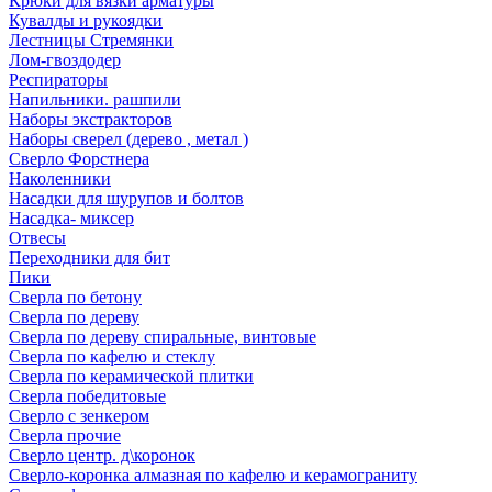
Крюки для вязки арматуры
Кувалды и рукоядки
Лестницы Стремянки
Лом-гвоздодер
Респираторы
Напильники. рашпили
Наборы экстракторов
Наборы сверел (дерево , метал )
Сверло Форстнера
Наколенники
Насадки для шурупов и болтов
Насадка- миксер
Отвесы
Переходники для бит
Пики
Сверла по бетону
Сверла по дереву
Сверла по дереву спиральные, винтовые
Сверла по кафелю и стеклу
Сверла по керамической плитки
Сверла победитовые
Сверло с зенкером
Сверла прочие
Сверло центр. д\коронок
Сверло-коронка алмазная по кафелю и керамограниту