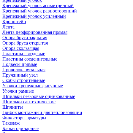
Крепежный уголок
Крепежный уголок асимитричный
Крепежный уголок равносторонний
Крепежный уголок усиленный
Кронштейн
Лента
Лента перфорированная прямая
Опора бруса закрытая
Опора бруса открытая
Опора скользящая
Пластины гвоздевые
Пластины соеденительные
Подвесы прямые
Проволока вязальная
Пружинный узел
Скобы строительные
Уголки крепежные фигурные
Уголки рамные
Шпильки резьбовые оцинкованные
Шпильки сантехнические
Шплинты
Грибок монтажный для теплоизоляции
Фиксаторы арматуры
Такелаж
Блоки одинарные