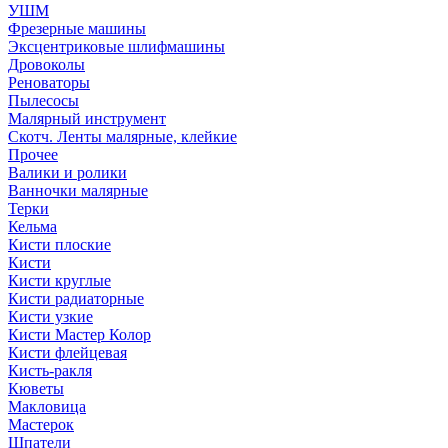
УШМ
Фрезерные машины
Эксцентриковые шлифмашины
Дровоколы
Реноваторы
Пылесосы
Малярный инструмент
Скотч. Ленты малярные, клейкие
Прочее
Валики и ролики
Ванночки малярные
Терки
Кельма
Кисти плоские
Кисти
Кисти круглые
Кисти радиаторные
Кисти узкие
Кисти Мастер Колор
Кисти флейцевая
Кисть-ракля
Кюветы
Макловица
Мастерок
Шпатели