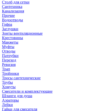
Столб для сетки
Сантехника
Канализация
Прочие
Водоотводы
Гофра
Заглушки
Зонты вентиляционные
Крестовины
Манжеты
Муфты
Отводы
Патрубки
Переход
Ревизия
Трап
Тройники
Тросы сантехнические
Трубы
Хомуты
Смесители и комплектующие
Шланги для душа
Аэраторы
Лейки
Гайки для смесителя