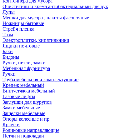
Контейнера для мусора
Очиститили и крема антибактериальный для рук
Лупы
Мешки для мусора , пакеты фасовочные
Ножницы бытовые
Стрейч пленка
Тазы
Электроплитки, кипятильники
Ящики почтовые
Баки
Бидоны
Ручки, петли, замки
Мебельная фурнитура
Ручки
Труба мебельная и комплектующие
Крепеж мебельный
Винт-стяжка мебельный
Газовые лифты
Заглушки для шурупов
Замки мебельные
Защелки мебельные
Опоры колесные и пр.
Крючки
Роликовые направляющие
Петли и подкладки