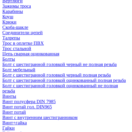
Вертлюги
Зажимы троса
Карабины
Коуш
Крюки
Скоба-шакле
Соединители цепей
Талрепы
Трос в оплетке ПВХ
Трос стальной
Цепь сварная оцинкованная
Болты
Болт с шестигранной головкой черный не полная резьба
Болт мебельный
Болт с шестигранной головкой черный полная резьба
Болт с шестигранной головкой оцинкованный полная резьба
Болт с шестигранной головкой оцинкованный не полная
резьба
Винты
Винт полусфера DIN 7985
Винт потай гол. DIN965
Винт потай
Винт с внутренним шестигранником
Винт+гайка
Гайки