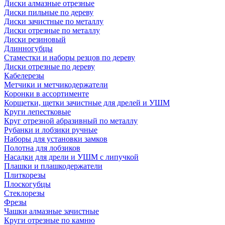
Диски алмазные отрезные
Диски пильные по дереву
Диски зачистные по металлу
Диски отрезные по металлу
Диски резиновый
Длинногубцы
Стаместки и наборы резцов по дереву
Диски отрезные по дереву
Кабелерезы
Метчики и метчикодержатели
Коронки в ассортименте
Корщетки, щетки зачистные для дрелей и УШМ
Круги лепестковые
Круг отрезной абразивный по металлу
Рубанки и лобзики ручные
Наборы для установки замков
Полотна для лобзиков
Насадки для дрели и УШМ с липучкой
Плашки и плашкодержатели
Плиткорезы
Плоскогубцы
Стеклорезы
Фрезы
Чашки алмазные зачистные
Круги отрезные по камню