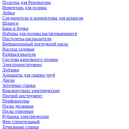
Полотна для Реноватора
Инвентарь для полива
Лейки
Соединители и коннекторы для шлангов
Шланги
Баки и бочки
Наборы для полива растягивающиеся
Пистолеты-распылители
Вибрационный погружной насос
Насосы садовые
Разбрызгиватели
Система капельного полива
Электроинструмент
Лобзики
Аппараты для сварки труб
Дрели
Заточные станки
Краскопульты электрические
Прочий инструмент
Перфораторы
Пилы дисковые
Пилы торцевые
Рубанки электрические
Фен строительный
Точильные станки