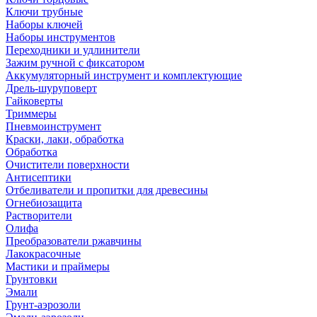
Ключи трубные
Наборы ключей
Наборы инструментов
Переходники и удлинители
Зажим ручной с фиксатором
Аккумуляторный инструмент и комплектующие
Дрель-шуруповерт
Гайковерты
Триммеры
Пневмоинструмент
Краски, лаки, обработка
Обработка
Очистители поверхности
Антисептики
Отбеливатели и пропитки для древесины
Огнебиозащита
Растворители
Олифа
Преобразователи ржавчины
Лакокрасочные
Мастики и праймеры
Грунтовки
Эмали
Грунт-аэрозоли