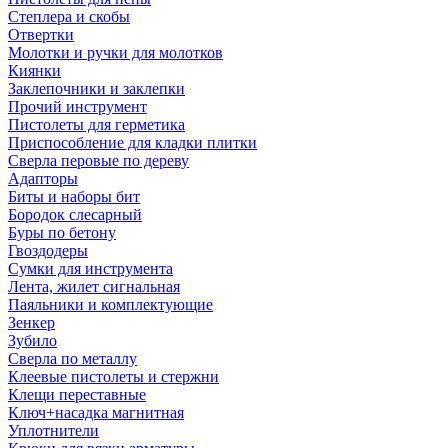
Степлера и скобы
Отвертки
Молотки и ручки для молотков
Киянки
Заклепочники и заклепки
Прочий инструмент
Пистолеты для герметика
Приспособление для кладки плитки
Сверла перовые по дереву
Адапторы
Биты и наборы бит
Бородок слесарный
Буры по бетону
Гвоздодеры
Сумки для инструмента
Лента, жилет сигнальная
Паяльники и комплектующие
Зенкер
Зубило
Сверла по металлу
Клеевые пистолеты и стержни
Клещи переставные
Ключ+насадка магнитная
Уплотнители