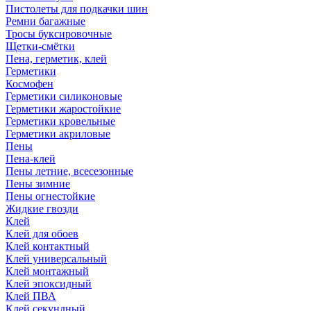
Пистолеты для подкачки шин
Ремни багажные
Тросы буксировочные
Щетки-смётки
Пена, герметик, клей
Герметики
Космофен
Герметики силиконовые
Герметики жаростойкие
Герметики кровельные
Герметики акриловые
Пены
Пена-клей
Пены летние, всесезонные
Пены зимние
Пены огнестойкие
Жидкие гвозди
Клей
Клей для обоев
Клей контактный
Клей универсальный
Клей монтажный
Клей эпоксидный
Клей ПВА
Клей секундный