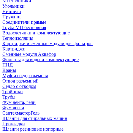
МП тройники
Угольники
Ниппели
Пружины
Соединители прямые
Труба МП бесшовная
Водосчетчики и комплектующие
Теплоизоляция
Картриджи и сменные модули для фильтров
Картриджи
Сменные модуля Аквафор
Фильтры для воды и комплектующие
ПНД
Краны
Муфта соед разъемная
Отвод разъемный
Седло с отводом
Тройники
Трубы
Фум лента, гели
Фум лента
СантехмастерГель
Шланги для стиральных машин
Прокладки
Шланги резиновые нопорные