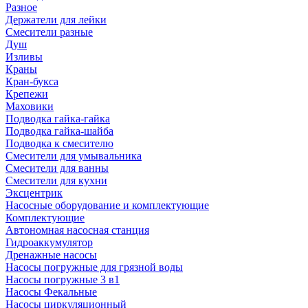
Разное
Держатели для лейки
Смесители разные
Душ
Изливы
Краны
Кран-букса
Крепежи
Маховики
Подводка гайка-гайка
Подводка гайка-шайба
Подводка к смесителю
Смесители для умывальника
Смесители для ванны
Смесители для кухни
Эксцентрик
Насосные оборудование и комплектующие
Комплектующие
Автономная насосная станция
Гидроаккумулятор
Дренажные насосы
Насосы погружные для грязной воды
Насосы погружные 3 в1
Насосы Фекальные
Насосы циркуляционный