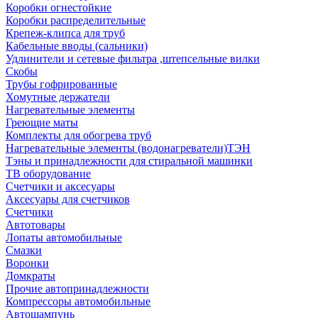
Коробки огнестойкие
Коробки распределительные
Крепеж-клипса для труб
Кабельные вводы (сальники)
Удлинители и сетевые фильтра ,штепсельные вилки
Скобы
Трубы гофрированные
Хомутные держатели
Нагревательные элементы
Греющие маты
Комплекты для обогрева труб
Нагревательные элементы (водонагреватели)ТЭН
Тэны и принадлежности для стиральной машинки
ТВ оборудование
Счетчики и аксесуары
Аксесуары для счетчиков
Счетчики
Автотовары
Лопаты автомобильные
Смазки
Воронки
Домкраты
Прочие автопринадлежности
Компрессоры автомобильные
Автошампунь