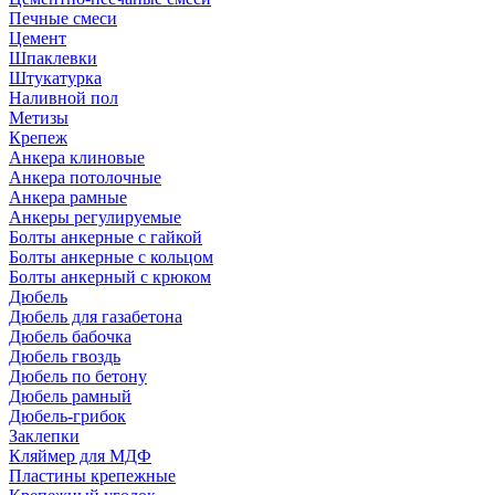
Печные смеси
Цемент
Шпаклевки
Штукатурка
Наливной пол
Метизы
Крепеж
Анкера клиновые
Анкера потолочные
Анкера рамные
Анкеры регулируемые
Болты анкерные с гайкой
Болты анкерные с кольцом
Болты анкерный с крюком
Дюбель
Дюбель для газабетона
Дюбель бабочка
Дюбель гвоздь
Дюбель по бетону
Дюбель рамный
Дюбель-грибок
Заклепки
Кляймер для МДФ
Пластины крепежные