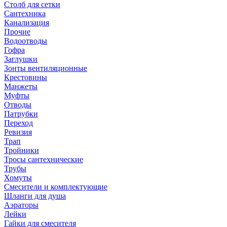
Столб для сетки
Сантехника
Канализация
Прочие
Водоотводы
Гофра
Заглушки
Зонты вентиляционные
Крестовины
Манжеты
Муфты
Отводы
Патрубки
Переход
Ревизия
Трап
Тройники
Тросы сантехнические
Трубы
Хомуты
Смесители и комплектующие
Шланги для душа
Аэраторы
Лейки
Гайки для смесителя