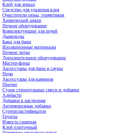
Клей для зеркал
Средство для удаления клея
Очистители пены, герметиков
Химический анкер
Печное оборудование
Комплектующие для печей
Дымоходы
Баки для бани
Изоляционные материалы
Печное литье
Дополнительное оборудование
Мастер-флеш
Аксессуары для бани и сауны
Печи
Аксессуары для каминов
Прочее
Сухие строительные смеси и добавки
Алебастр
Добавки к растворам
Антиморозные добавки
Суперпластификатор
Грунты
Известь гашеная
Клей плиточный
Цементно-песчаные смеси