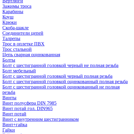
Вертлюги
Зажимы троса
Карабины
Коуш
Крюки
Скоба-шакле
Соединители цепей
Талрепы
Трос в оплетке ПВХ
Трос стальной
Цепь сварная оцинкованная
Болты
Болт с шестигранной головкой черный не полная резьба
Болт мебельный
Болт с шестигранной головкой черный полная резьба
Болт с шестигранной головкой оцинкованный полная резьба
Болт с шестигранной головкой оцинкованный не полная
резьба
Винты
Винт полусфера DIN 7985
Винт потай гол. DIN965
Винт потай
Винт с внутренним шестигранником
Винт+гайка
Гайки