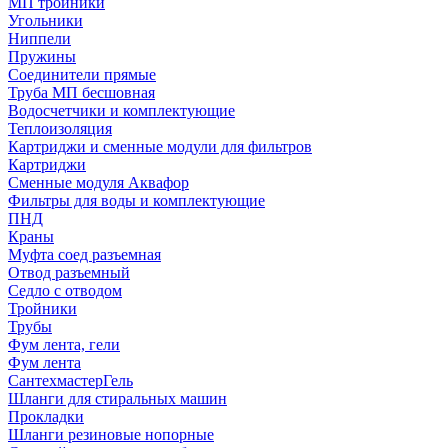
МП тройники
Угольники
Ниппели
Пружины
Соединители прямые
Труба МП бесшовная
Водосчетчики и комплектующие
Теплоизоляция
Картриджи и сменные модули для фильтров
Картриджи
Сменные модуля Аквафор
Фильтры для воды и комплектующие
ПНД
Краны
Муфта соед разъемная
Отвод разъемный
Седло с отводом
Тройники
Трубы
Фум лента, гели
Фум лента
СантехмастерГель
Шланги для стиральных машин
Прокладки
Шланги резиновые нопорные