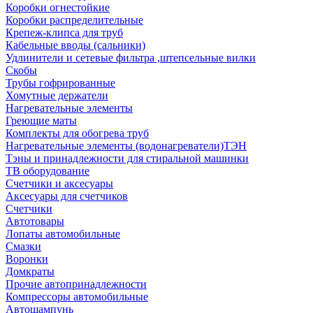
Коробки огнестойкие
Коробки распределительные
Крепеж-клипса для труб
Кабельные вводы (сальники)
Удлинители и сетевые фильтра ,штепсельные вилки
Скобы
Трубы гофрированные
Хомутные держатели
Нагревательные элементы
Греющие маты
Комплекты для обогрева труб
Нагревательные элементы (водонагреватели)ТЭН
Тэны и принадлежности для стиральной машинки
ТВ оборудование
Счетчики и аксесуары
Аксесуары для счетчиков
Счетчики
Автотовары
Лопаты автомобильные
Смазки
Воронки
Домкраты
Прочие автопринадлежности
Компрессоры автомобильные
Автошампунь