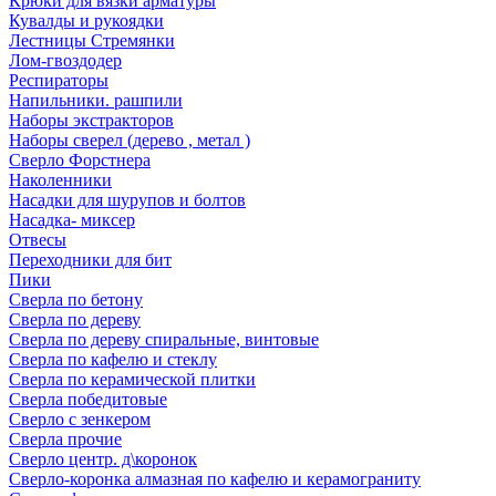
Крюки для вязки арматуры
Кувалды и рукоядки
Лестницы Стремянки
Лом-гвоздодер
Респираторы
Напильники. рашпили
Наборы экстракторов
Наборы сверел (дерево , метал )
Сверло Форстнера
Наколенники
Насадки для шурупов и болтов
Насадка- миксер
Отвесы
Переходники для бит
Пики
Сверла по бетону
Сверла по дереву
Сверла по дереву спиральные, винтовые
Сверла по кафелю и стеклу
Сверла по керамической плитки
Сверла победитовые
Сверло с зенкером
Сверла прочие
Сверло центр. д\коронок
Сверло-коронка алмазная по кафелю и керамограниту