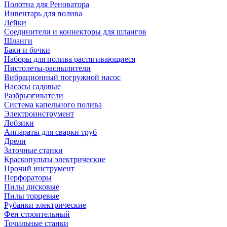
Полотна для Реноватора
Инвентарь для полива
Лейки
Соединители и коннекторы для шлангов
Шланги
Баки и бочки
Наборы для полива растягивающиеся
Пистолеты-распылители
Вибрационный погружной насос
Насосы садовые
Разбрызгиватели
Система капельного полива
Электроинструмент
Лобзики
Аппараты для сварки труб
Дрели
Заточные станки
Краскопульты электрические
Прочий инструмент
Перфораторы
Пилы дисковые
Пилы торцевые
Рубанки электрические
Фен строительный
Точильные станки