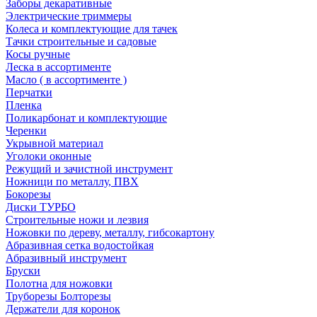
Заборы декаративные
Электрические триммеры
Колеса и комплектующие для тачек
Тачки строительные и садовые
Косы ручные
Леска в ассортименте
Масло ( в ассортименте )
Перчатки
Пленка
Поликарбонат и комплектующие
Черенки
Укрывной материал
Уголоки оконные
Режущий и зачистной инструмент
Ножници по металлу, ПВХ
Бокорезы
Диски ТУРБО
Строительные ножи и лезвия
Ножовки по дереву, металлу, гибсокартону
Абразивная сетка водостойкая
Абразивный инструмент
Бруски
Полотна для ножовки
Труборезы Болторезы
Держатели для коронок