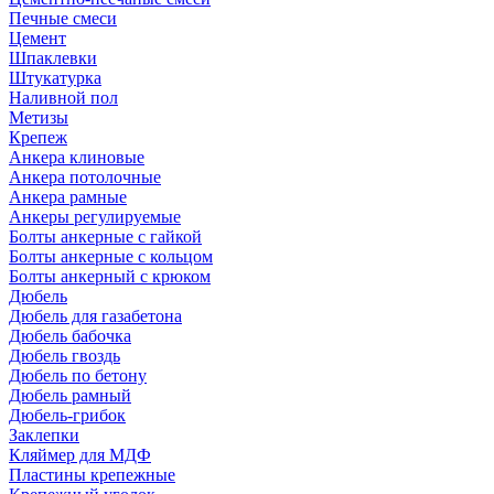
Печные смеси
Цемент
Шпаклевки
Штукатурка
Наливной пол
Метизы
Крепеж
Анкера клиновые
Анкера потолочные
Анкера рамные
Анкеры регулируемые
Болты анкерные с гайкой
Болты анкерные с кольцом
Болты анкерный с крюком
Дюбель
Дюбель для газабетона
Дюбель бабочка
Дюбель гвоздь
Дюбель по бетону
Дюбель рамный
Дюбель-грибок
Заклепки
Кляймер для МДФ
Пластины крепежные