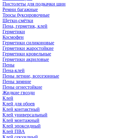
Пистолеты для подкачки шин
Ремни багажные
Тросы буксировочные
Щетки-смётки
Пена, герметик, клей
Герметики
Космофен
Герметики силиконовые
Герметики жаростойкие
Герметики кровельные
Герметики акриловые
Пены
Пена-клей
Пены летние, всесезонные
Пены зимние
Пены огнестойкие
Жидкие гвозди
Клей
Клей для обоев
Клей контактный
Клей универсальный
Клей монтажный
Клей эпоксидный
Клей ПВА
Клей секундный