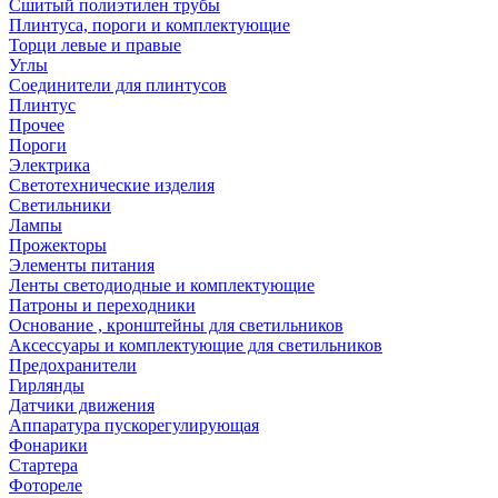
Сшитый полиэтилен трубы
Плинтуса, пороги и комплектующие
Торци левые и правые
Углы
Соединители для плинтусов
Плинтус
Прочее
Пороги
Электрика
Светотехнические изделия
Светильники
Лампы
Прожекторы
Элементы питания
Ленты светодиодные и комплектующие
Патроны и переходники
Основание , кронштейны для светильников
Аксессуары и комплектующие для светильников
Предохранители
Гирлянды
Датчики движения
Аппаратура пускорегулирующая
Фонарики
Стартера
Фотореле