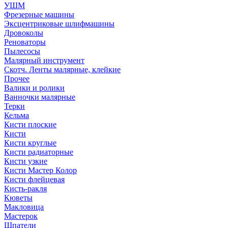
УШМ
Фрезерные машины
Эксцентриковые шлифмашины
Дровоколы
Реноваторы
Пылесосы
Малярный инструмент
Скотч. Ленты малярные, клейкие
Прочее
Валики и ролики
Ванночки малярные
Терки
Кельма
Кисти плоские
Кисти
Кисти круглые
Кисти радиаторные
Кисти узкие
Кисти Мастер Колор
Кисти флейцевая
Кисть-ракля
Кюветы
Макловица
Мастерок
Шпатели