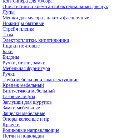
Контейнера для мусора
Очиститили и крема антибактериальный для рук
Лупы
Мешки для мусора , пакеты фасовочные
Ножницы бытовые
Стрейч пленка
Тазы
Электроплитки, кипятильники
Ящики почтовые
Баки
Бидоны
Ручки, петли, замки
Мебельная фурнитура
Ручки
Труба мебельная и комплектующие
Крепеж мебельный
Винт-стяжка мебельный
Газовые лифты
Заглушки для шурупов
Замки мебельные
Защелки мебельные
Опоры колесные и пр.
Крючки
Роликовые направляющие
Петли и подкладки