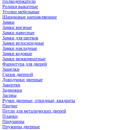
Полкодержатели
Ролики выкатные
Уголки мебельные
Шариковые направляющие
Замки
Замки врезные
Замки навесные
Замки для щитков
Замки велосипедные
Замки накладные
Замки кодовые
Замки межкомнатные
Фарнитура для дверей
Защелки
Глазок дверной
Доводчики дверные
Завертки
Задвижки
Засовы
Ручки дверные, откидные, квадраты
Прочие
Петли для металических дверей
Планки
Проушины
Пружины дверные