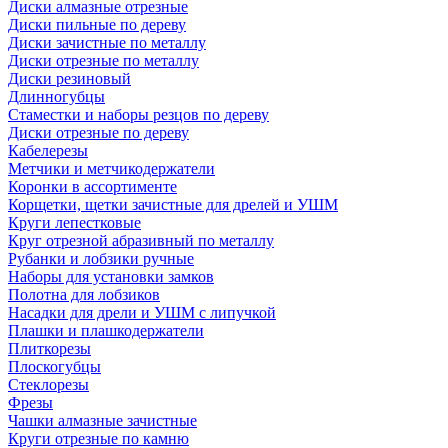
Диски алмазные отрезные
Диски пильные по дереву
Диски зачистные по металлу
Диски отрезные по металлу
Диски резиновый
Длинногубцы
Стаместки и наборы резцов по дереву
Диски отрезные по дереву
Кабелерезы
Метчики и метчикодержатели
Коронки в ассортименте
Корщетки, щетки зачистные для дрелей и УШМ
Круги лепестковые
Круг отрезной абразивный по металлу
Рубанки и лобзики ручные
Наборы для установки замков
Полотна для лобзиков
Насадки для дрели и УШМ с липучкой
Плашки и плашкодержатели
Плиткорезы
Плоскогубцы
Стеклорезы
Фрезы
Чашки алмазные зачистные
Круги отрезные по камню