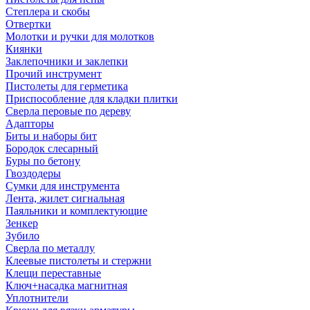
Степлера и скобы
Отвертки
Молотки и ручки для молотков
Киянки
Заклепочники и заклепки
Прочий инструмент
Пистолеты для герметика
Приспособление для кладки плитки
Сверла перовые по дереву
Адапторы
Биты и наборы бит
Бородок слесарный
Буры по бетону
Гвоздодеры
Сумки для инструмента
Лента, жилет сигнальная
Паяльники и комплектующие
Зенкер
Зубило
Сверла по металлу
Клеевые пистолеты и стержни
Клещи переставные
Ключ+насадка магнитная
Уплотнители