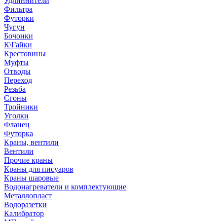
Удлиннители
Фильтра
Футорки
Чугун
Бочонки
К\Гайки
Крестовины
Муфты
Отводы
Переход
Резьба
Сгоны
Тройники
Уголки
Фланец
Футорка
Краны, вентили
Вентили
Прочие краны
Краны для писуаров
Краны шаровые
Водонагреватели и комплектующие
Металлопласт
Водоразетки
Калибратор