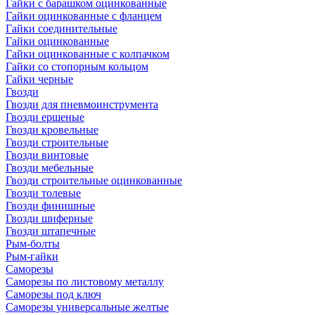
Гайки с барашком оцинкованные
Гайки оцинкованные с фланцем
Гайки соединительные
Гайки оцинкованные
Гайки оцинкованные с колпачком
Гайки со стопорным кольцом
Гайки черные
Гвозди
Гвозди для пневмоинструмента
Гвозди ершеные
Гвозди кровельные
Гвозди строительные
Гвозди винтовые
Гвозди мебельные
Гвозди строительные оцинкованные
Гвозди толевые
Гвозди финишные
Гвозди шиферные
Гвозди штапечные
Рым-болты
Рым-гайки
Саморезы
Саморезы по листовому металлу
Саморезы под ключ
Саморезы универсальные желтые