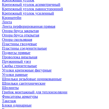
Крепежный уголок
Крепежный уголок асимитричный
Крепежный уголок равносторонний
Крепежный уголок усиленный
Кронштейн
Лента
Лента перфорированная прямая
Опора бруса закрытая
Опора бруса открытая
Опора скользящая
Пластины гвоздевые
Пластины соеденительные
Подвесы прямые
Проволока вязальная
Пружинный узел
Скобы строительные
Уголки крепежные фигурные
Уголки рамные
Шпильки резьбовые оцинкованные
Шпильки сантехнические
Шплинты
Грибок монтажный для теплоизоляции
Фиксаторы арматуры
Такелаж
Блоки одинарные