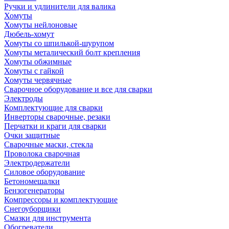
Ручки и удлинители для валика
Хомуты
Хомуты нейлоновые
Дюбель-хомут
Хомуты со шпилькой-шурупом
Хомуты металический болт крепления
Хомуты обжимные
Хомуты с гайкой
Хомуты червячные
Сварочное оборудование и все для сварки
Электроды
Комплектующие для сварки
Инверторы сварочные, резаки
Перчатки и краги для сварки
Очки защитные
Сварочные маски, стекла
Проволока сварочная
Электродержатели
Силовое оборудование
Бетономешалки
Бензогенераторы
Компрессоры и комплектующие
Снегоуборщики
Смазки для инструмента
Обогреватели