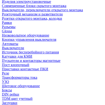
Изделия электроустановочные
Совмещенные блоки скрытого монтажа
Выключатели, переключатели открытого монтажа
Розеточный механизм и разветвители
Розетки открытого монтажа, колодки
Рамки
Разъемы
Glossa
Низковольтное оборудование
Кнопки управления выключателя
Автоматы
Выключатели
Источник бесперебойного питания
Катушки для КМИ
Пускатели и контакторы магнитные
Пост кнопочный
Приставки контактные ПКИ
Реле
Трансформаторы тока
УЗО
Щитовое оборудование
Боксы
DIN рейки
TDM щит учетный
Заглушки