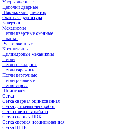
Упоры дверные
Цепочки дверные
Шариковый фиксатор
Оконная фурнитура
Завертки
Механизмы
Петли ввертные оконные
Планки
Ручки оконные
Кронштейны
Цилиндровые механизмы
Петли
Петли накладные
Петли гаражные
Петли карточные
Петли рояльные
Петля-стрела
Шпингалеты
Сетка
Сетка сварная оцинкованная
Сетка для малярных работ
Сетка плетеная рабица
Сетка сварная ПВХ
Сетка сварная неоцинкованная
Сетка ЦПВС