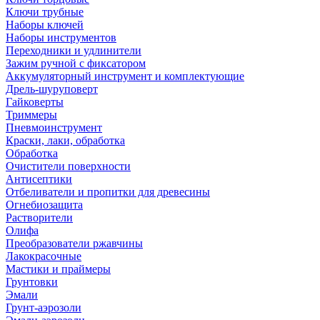
Ключи трубные
Наборы ключей
Наборы инструментов
Переходники и удлинители
Зажим ручной с фиксатором
Аккумуляторный инструмент и комплектующие
Дрель-шуруповерт
Гайковерты
Триммеры
Пневмоинструмент
Краски, лаки, обработка
Обработка
Очистители поверхности
Антисептики
Отбеливатели и пропитки для древесины
Огнебиозащита
Растворители
Олифа
Преобразователи ржавчины
Лакокрасочные
Мастики и праймеры
Грунтовки
Эмали
Грунт-аэрозоли