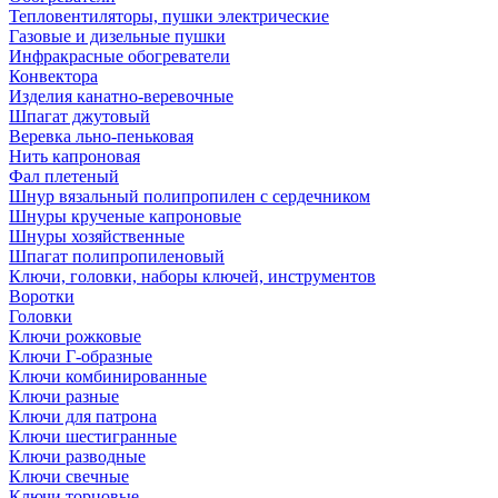
Тепловентиляторы, пушки электрические
Газовые и дизельные пушки
Инфракрасные обогреватели
Конвектора
Изделия канатно-веревочные
Шпагат джутовый
Веревка льно-пеньковая
Нить капроновая
Фал плетеный
Шнур вязальный полипропилен с сердечником
Шнуры крученые капроновые
Шнуры хозяйственные
Шпагат полипропиленовый
Ключи, головки, наборы ключей, инструментов
Воротки
Головки
Ключи рожковые
Ключи Г-образные
Ключи комбинированные
Ключи разные
Ключи для патрона
Ключи шестигранные
Ключи разводные
Ключи свечные
Ключи торцовые