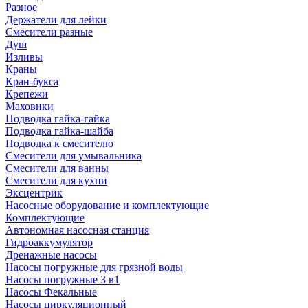
Разное
Держатели для лейки
Смесители разные
Душ
Изливы
Краны
Кран-букса
Крепежи
Маховики
Подводка гайка-гайка
Подводка гайка-шайба
Подводка к смесителю
Смесители для умывальника
Смесители для ванны
Смесители для кухни
Эксцентрик
Насосные оборудование и комплектующие
Комплектующие
Автономная насосная станция
Гидроаккумулятор
Дренажные насосы
Насосы погружные для грязной воды
Насосы погружные 3 в1
Насосы Фекальные
Насосы циркуляционный