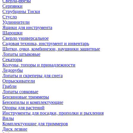
Сверла-фрезы
Серпянки
Струбцины Тиски
Стусло
Удлиннители
Ящики для инструмента
Шарошки
Сверло универсальное
Садовая техника, инструмент и инвентарь
Щитки, очки, комбинезон, наушники защитные
Лопаты штыковые
Секаторы
Колуны, топоры и принадлежности
Ледорубы
Лопаты и скреперы для снега
Опрыскиватели
Грабли
Лопаты совковые
Бензиновые триммеры
Бензопилы и комплектующие
Опоры для растений
Инструменты для посадки, прополки и рыхления
Вилы
Комплектующие для триммеров
Диск лезвие