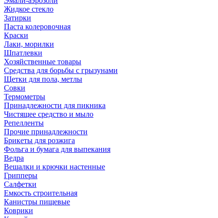
Эмали-аэрозоли
Жидкое стекло
Затирки
Паста колеровочная
Краски
Лаки, морилки
Шпатлевки
Хозяйственные товары
Средства для борьбы с грызунами
Щетки для пола, метлы
Совки
Термометры
Принадлежности для пикника
Чистящее средство и мыло
Репелленты
Прочие принадлежности
Брикеты для розжига
Фольга и бумага для выпекания
Ведра
Вешалки и крючки настенные
Грипперы
Салфетки
Емкость строительная
Канистры пищевые
Коврики