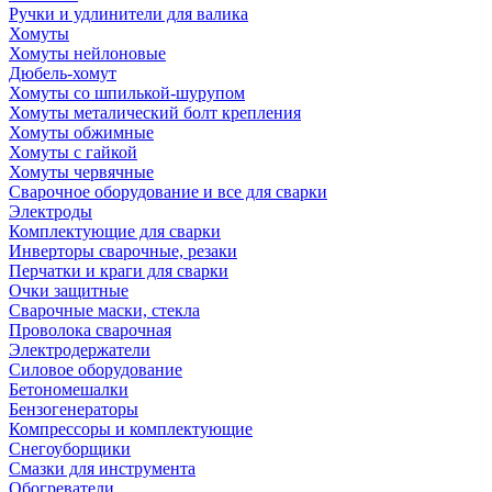
Ручки и удлинители для валика
Хомуты
Хомуты нейлоновые
Дюбель-хомут
Хомуты со шпилькой-шурупом
Хомуты металический болт крепления
Хомуты обжимные
Хомуты с гайкой
Хомуты червячные
Сварочное оборудование и все для сварки
Электроды
Комплектующие для сварки
Инверторы сварочные, резаки
Перчатки и краги для сварки
Очки защитные
Сварочные маски, стекла
Проволока сварочная
Электродержатели
Силовое оборудование
Бетономешалки
Бензогенераторы
Компрессоры и комплектующие
Снегоуборщики
Смазки для инструмента
Обогреватели