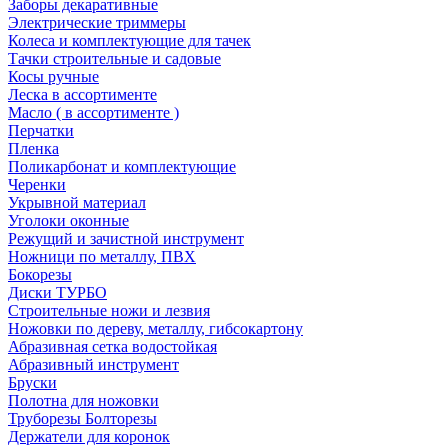
Заборы декаративные
Электрические триммеры
Колеса и комплектующие для тачек
Тачки строительные и садовые
Косы ручные
Леска в ассортименте
Масло ( в ассортименте )
Перчатки
Пленка
Поликарбонат и комплектующие
Черенки
Укрывной материал
Уголоки оконные
Режущий и зачистной инструмент
Ножници по металлу, ПВХ
Бокорезы
Диски ТУРБО
Строительные ножи и лезвия
Ножовки по дереву, металлу, гибсокартону
Абразивная сетка водостойкая
Абразивный инструмент
Бруски
Полотна для ножовки
Труборезы Болторезы
Держатели для коронок