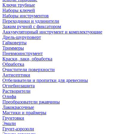
Ключи трубные
Наборы ключей
Наборы инструментов
Переходники и удлинители
Зажим ручной с фиксатором
Аккумуляторный инструмент и комплектующие
Дрель-шуруповерт
Гайковерты
Триммеры
Пневмоинструмент
Краски, лаки, обработка
Обработка
Очистители поверхности
Антисептики
Отбеливатели и пропитки для древесины
Огнебиозащита
Растворители
Олифа
Преобразователи ржавчины
Лакокрасочные
Мастики и праймеры
Грунтовки
Эмали
Грунт-аэрозоли