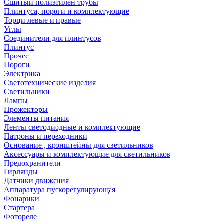
Сшитый полиэтилен трубы
Плинтуса, пороги и комплектующие
Торци левые и правые
Углы
Соединители для плинтусов
Плинтус
Прочее
Пороги
Электрика
Светотехнические изделия
Светильники
Лампы
Прожекторы
Элементы питания
Ленты светодиодные и комплектующие
Патроны и переходники
Основание , кронштейны для светильников
Аксессуары и комплектующие для светильников
Предохранители
Гирлянды
Датчики движения
Аппаратура пускорегулирующая
Фонарики
Стартера
Фотореле