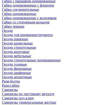
Гайки с барашком оцинкованные
Гайки оцинкованные с фланцем
Гайки соединительные
Гайки оцинкованные
Гайки оцинкованные с колпачком
Гайки со стопорным кольцом
Гайки черные
Гвозди
Гвозди для пневмоинструмента
Гвозди ершеные
Гвозди кровельные
Гвозди строительные
Гвозди винтовые
Гвозди мебельные
Гвозди строительные оцинкованные
Гвозди толевые
Гвозди финишные
Гвозди шиферные
Гвозди штапечные
Рым-болты
Рым-гайки
Саморезы
Саморезы по листовому металлу
Саморезы под ключ
Саморезы универсальные желтые