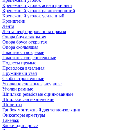
Крепежный уголок
Крепежный уголок асимитричный
Крепежный уголок равносторонний
Крепежный уголок усиленный
Кронштейн
Лента
Лента перфорированная прямая
Опора бруса закрытая
Опора бруса открытая
Опора скользящая
Пластины гвоздевые
Пластины соеденительные
Подвесы прямые
Проволока вязальная
Пружинный узел
Скобы строительные
Уголки крепежные фигурные
Уголки рамные
Шпильки резьбовые оцинкованные
Шпильки сантехнические
Шплинты
Грибок монтажный для теплоизоляции
Фиксаторы арматуры
Такелаж
Блоки одинарные