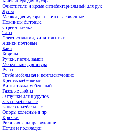
Контейнера для мусора
Очиститили и крема антибактериальный для рук
Лупы
Мешки для мусора , пакеты фасовочные
Ножницы бытовые
Стрейч пленка
Тазы
Электроплитки, кипятильники
Ящики почтовые
Баки
Бидоны
Ручки, петли, замки
Мебельная фурнитура
Ручки
Труба мебельная и комплектующие
Крепеж мебельный
Винт-стяжка мебельный
Газовые лифты
Заглушки для шурупов
Замки мебельные
Защелки мебельные
Опоры колесные и пр.
Крючки
Роликовые направляющие
Петли и подкладки