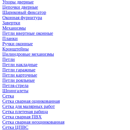
Упоры дверные
Цепочки дверные
Шариковый фиксатор
Оконная фурнитура
Завертки
Механизмы
Петли ввертные оконные
Планки
Ручки оконные
Кронштейны
Цилиндровые механизмы
Петли
Петли накладные
Петли гаражные
Петли карточные
Петли рояльные
Петля-стрела
Шпингалеты
Сетка
Сетка сварная оцинкованная
Сетка для малярных работ
Сетка плетеная рабица
Сетка сварная ПВХ
Сетка сварная неоцинкованная
Сетка ЦПВС