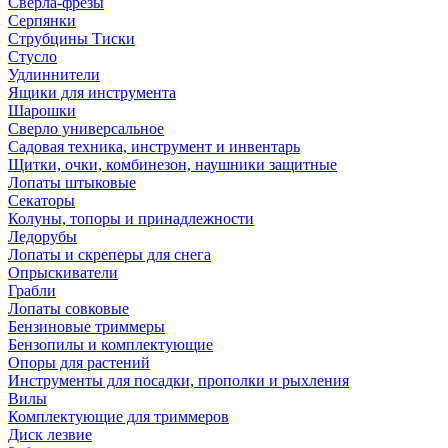
Сверла-фрезы
Серпянки
Струбцины Тиски
Стусло
Удлиннители
Ящики для инструмента
Шарошки
Сверло универсальное
Садовая техника, инструмент и инвентарь
Щитки, очки, комбинезон, наушники защитные
Лопаты штыковые
Секаторы
Колуны, топоры и принадлежности
Ледорубы
Лопаты и скреперы для снега
Опрыскиватели
Грабли
Лопаты совковые
Бензиновые триммеры
Бензопилы и комплектующие
Опоры для растений
Инструменты для посадки, прополки и рыхления
Вилы
Комплектующие для триммеров
Диск лезвие