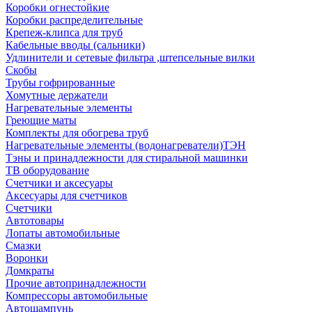
Коробки огнестойкие
Коробки распределительные
Крепеж-клипса для труб
Кабельные вводы (сальники)
Удлинители и сетевые фильтра ,штепсельные вилки
Скобы
Трубы гофрированные
Хомутные держатели
Нагревательные элементы
Греющие маты
Комплекты для обогрева труб
Нагревательные элементы (водонагреватели)ТЭН
Тэны и принадлежности для стиральной машинки
ТВ оборудование
Счетчики и аксесуары
Аксесуары для счетчиков
Счетчики
Автотовары
Лопаты автомобильные
Смазки
Воронки
Домкраты
Прочие автопринадлежности
Компрессоры автомобильные
Автошампунь