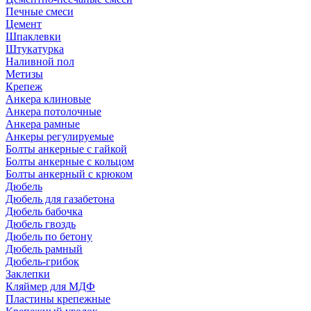
Печные смеси
Цемент
Шпаклевки
Штукатурка
Наливной пол
Метизы
Крепеж
Анкера клиновые
Анкера потолочные
Анкера рамные
Анкеры регулируемые
Болты анкерные с гайкой
Болты анкерные с кольцом
Болты анкерный с крюком
Дюбель
Дюбель для газабетона
Дюбель бабочка
Дюбель гвоздь
Дюбель по бетону
Дюбель рамный
Дюбель-грибок
Заклепки
Кляймер для МДФ
Пластины крепежные