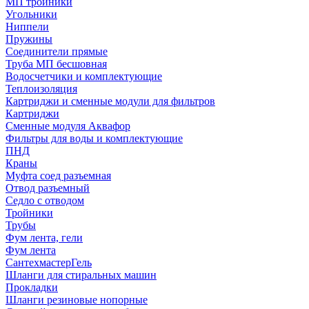
МП тройники
Угольники
Ниппели
Пружины
Соединители прямые
Труба МП бесшовная
Водосчетчики и комплектующие
Теплоизоляция
Картриджи и сменные модули для фильтров
Картриджи
Сменные модуля Аквафор
Фильтры для воды и комплектующие
ПНД
Краны
Муфта соед разъемная
Отвод разъемный
Седло с отводом
Тройники
Трубы
Фум лента, гели
Фум лента
СантехмастерГель
Шланги для стиральных машин
Прокладки
Шланги резиновые нопорные