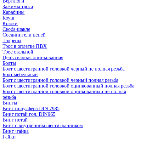
Вертлюги
Зажимы троса
Карабины
Коуш
Крюки
Скоба-шакле
Соединители цепей
Талрепы
Трос в оплетке ПВХ
Трос стальной
Цепь сварная оцинкованная
Болты
Болт с шестигранной головкой черный не полная резьба
Болт мебельный
Болт с шестигранной головкой черный полная резьба
Болт с шестигранной головкой оцинкованный полная резьба
Болт с шестигранной головкой оцинкованный не полная
резьба
Винты
Винт полусфера DIN 7985
Винт потай гол. DIN965
Винт потай
Винт с внутренним шестигранником
Винт+гайка
Гайки