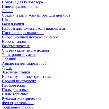
Полотна для Реноватора
Инвентарь для полива
Лейки
Соединители и коннекторы для шлангов
Шланги
Баки и бочки
Наборы для полива растягивающиеся
Пистолеты-распылители
Вибрационный погружной насос
Насосы садовые
Разбрызгиватели
Система капельного полива
Электроинструмент
Лобзики
Аппараты для сварки труб
Дрели
Заточные станки
Краскопульты электрические
Прочий инструмент
Перфораторы
Пилы дисковые
Пилы торцевые
Рубанки электрические
Фен строительный
Точильные станки