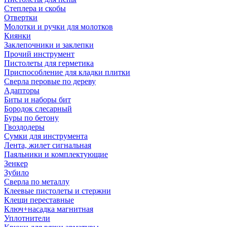
Степлера и скобы
Отвертки
Молотки и ручки для молотков
Киянки
Заклепочники и заклепки
Прочий инструмент
Пистолеты для герметика
Приспособление для кладки плитки
Сверла перовые по дереву
Адапторы
Биты и наборы бит
Бородок слесарный
Буры по бетону
Гвоздодеры
Сумки для инструмента
Лента, жилет сигнальная
Паяльники и комплектующие
Зенкер
Зубило
Сверла по металлу
Клеевые пистолеты и стержни
Клещи переставные
Ключ+насадка магнитная
Уплотнители