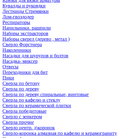
Крюки для вязки арматуры
Кувалды и рукоядки
Лестницы Стремянки
Лом-гвоздодер
Респираторы
Напильники. рашпили
Наборы экстракторов
Наборы сверел (дерево , метал )
Сверло Форстнера
Наколенники
Насадки для шурупов и болтов
Насадка- миксер
Отвесы
Переходники для бит
Пики
Сверла по бетону
Сверла по дереву
Сверла по дереву спиральные, винтовые
Сверла по кафелю и стеклу
Сверла по керамической плитки
Сверла победитовые
Сверло с зенкером
Сверла прочие
Сверло центр. д\коронок
Сверло-коронка алмазная по кафелю и керамограниту