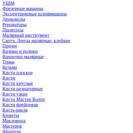
УШМ
Фрезерные машины
Эксцентриковые шлифмашины
Дровоколы
Реноваторы
Пылесосы
Малярный инструмент
Скотч. Ленты малярные, клейкие
Прочее
Валики и ролики
Ванночки малярные
Терки
Кельма
Кисти плоские
Кисти
Кисти круглые
Кисти радиаторные
Кисти узкие
Кисти Мастер Колор
Кисти флейцевая
Кисть-ракля
Кюветы
Макловица
Мастерок
Шпатели