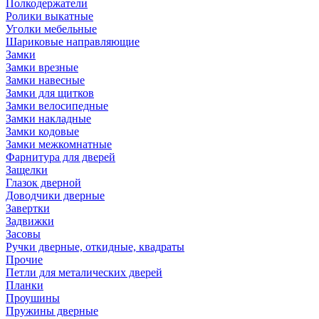
Полкодержатели
Ролики выкатные
Уголки мебельные
Шариковые направляющие
Замки
Замки врезные
Замки навесные
Замки для щитков
Замки велосипедные
Замки накладные
Замки кодовые
Замки межкомнатные
Фарнитура для дверей
Защелки
Глазок дверной
Доводчики дверные
Завертки
Задвижки
Засовы
Ручки дверные, откидные, квадраты
Прочие
Петли для металических дверей
Планки
Проушины
Пружины дверные