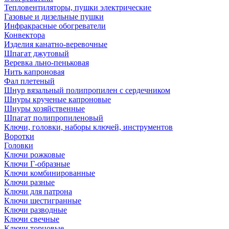
Тепловентиляторы, пушки электрические
Газовые и дизельные пушки
Инфракрасные обогреватели
Конвектора
Изделия канатно-веревочные
Шпагат джутовый
Веревка льно-пеньковая
Нить капроновая
Фал плетеный
Шнур вязальный полипропилен с сердечником
Шнуры крученые капроновые
Шнуры хозяйственные
Шпагат полипропиленовый
Ключи, головки, наборы ключей, инструментов
Воротки
Головки
Ключи рожковые
Ключи Г-образные
Ключи комбинированные
Ключи разные
Ключи для патрона
Ключи шестигранные
Ключи разводные
Ключи свечные
Ключи торцовые