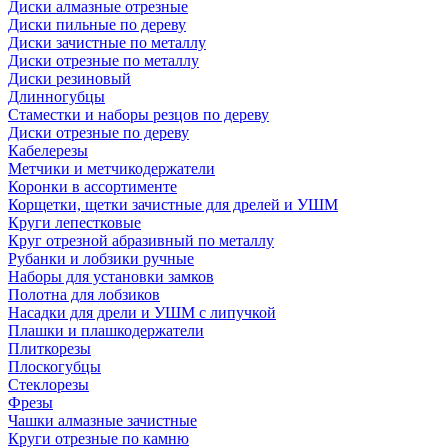
Диски алмазные отрезные
Диски пильные по дереву
Диски зачистные по металлу
Диски отрезные по металлу
Диски резиновый
Длинногубцы
Стаместки и наборы резцов по дереву
Диски отрезные по дереву
Кабелерезы
Метчики и метчикодержатели
Коронки в ассортименте
Корщетки, щетки зачистные для дрелей и УШМ
Круги лепестковые
Круг отрезной абразивный по металлу
Рубанки и лобзики ручные
Наборы для установки замков
Полотна для лобзиков
Насадки для дрели и УШМ с липучкой
Плашки и плашкодержатели
Плиткорезы
Плоскогубцы
Стеклорезы
Фрезы
Чашки алмазные зачистные
Круги отрезные по камню