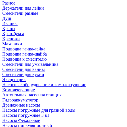
Разное
Держатели для лейки
Смесители разные
Душ
Изливы
Краны
Кран-букса
Крепежи
Маховики
Подводка гайка-гайка
Подводка гайка-шайба
Подводка к смесителю
Смесители для умывальника
Смесители для ванны
Смесители для кухни
Эксцентрик
Насосные оборудование и комплектующие
Комплектующие
Автономная насосная станция
Гидроаккумулятор
Дренажные насосы
Насосы погружные для грязной воды
Насосы погружные 3 в1
Насосы Фекальные
Насосы циркуляционный