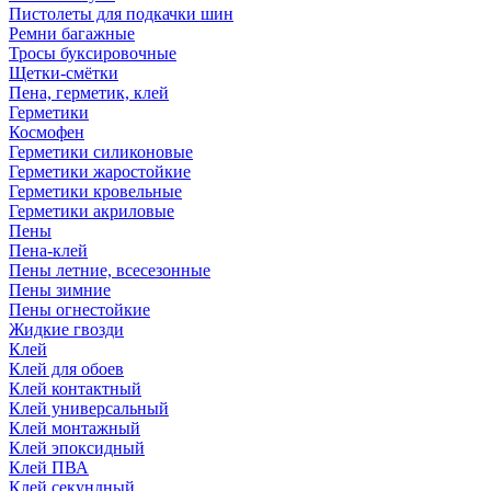
Пистолеты для подкачки шин
Ремни багажные
Тросы буксировочные
Щетки-смётки
Пена, герметик, клей
Герметики
Космофен
Герметики силиконовые
Герметики жаростойкие
Герметики кровельные
Герметики акриловые
Пены
Пена-клей
Пены летние, всесезонные
Пены зимние
Пены огнестойкие
Жидкие гвозди
Клей
Клей для обоев
Клей контактный
Клей универсальный
Клей монтажный
Клей эпоксидный
Клей ПВА
Клей секундный