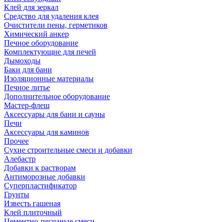
Клей для зеркал
Средство для удаления клея
Очистители пены, герметиков
Химический анкер
Печное оборудование
Комплектующие для печей
Дымоходы
Баки для бани
Изоляционные материалы
Печное литье
Дополнительное оборудование
Мастер-флеш
Аксессуары для бани и сауны
Печи
Аксессуары для каминов
Прочее
Сухие строительные смеси и добавки
Алебастр
Добавки к растворам
Антиморозные добавки
Суперпластификатор
Грунты
Известь гашеная
Клей плиточный
Цементно-песчаные смеси