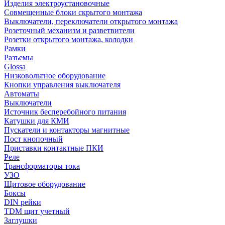
Изделия электроустановочные
Совмещенные блоки скрытого монтажа
Выключатели, переключатели открытого монтажа
Розеточный механизм и разветвители
Розетки открытого монтажа, колодки
Рамки
Разъемы
Glossa
Низковольтное оборудование
Кнопки управления выключателя
Автоматы
Выключатели
Источник бесперебойного питания
Катушки для КМИ
Пускатели и контакторы магнитные
Пост кнопочный
Приставки контактные ПКИ
Реле
Трансформаторы тока
УЗО
Щитовое оборудование
Боксы
DIN рейки
TDM щит учетный
Заглушки