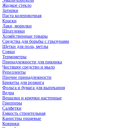
Эмали-аэрозоли
Жидкое стекло
Затирки
Паста колеровочная
Краски
Лаки, морилки
Шпатлевки
Хозяйственные товары
Средства для борьбы с грызунами
Щетки для пола, метлы
Совки
Термометры
Принадлежности для пикника
Чистящее средство и мыло
Репелленты
Прочие принадлежности
Брикеты для розжига
Фольга и бумага для выпекания
Ведра
Вешалки и крючки настенные
Грипперы
Салфетки
Емкость строительная
Канистры пищевые
Коврики