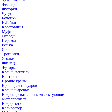
Удлиннители
Фильтра
Футорки
Чугун
Бочонки
К\Гайки
Крестовины
Муфты
Отводы
Переход
Резьба
Сгоны
Тройники
Уголки
Фланец
Футорка
Краны, вентили
Вентили
Прочие краны
Краны для писуаров
Краны шаровые
Водонагреватели и комплектующие
Металлопласт
Водоразетки
Калибратор