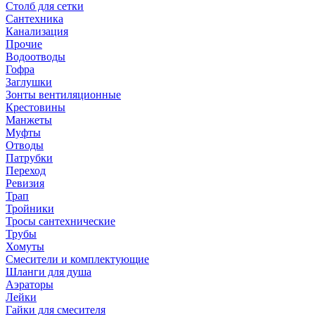
Столб для сетки
Сантехника
Канализация
Прочие
Водоотводы
Гофра
Заглушки
Зонты вентиляционные
Крестовины
Манжеты
Муфты
Отводы
Патрубки
Переход
Ревизия
Трап
Тройники
Тросы сантехнические
Трубы
Хомуты
Смесители и комплектующие
Шланги для душа
Аэраторы
Лейки
Гайки для смесителя