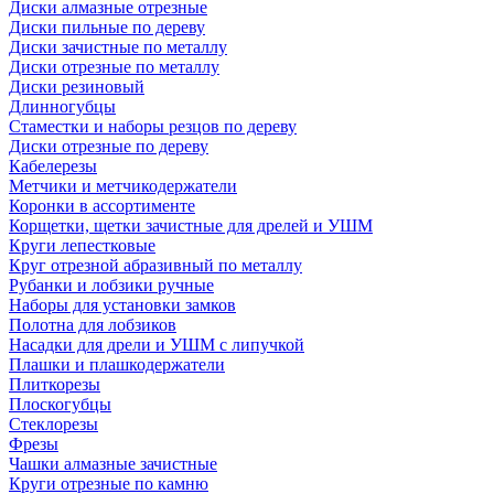
Диски алмазные отрезные
Диски пильные по дереву
Диски зачистные по металлу
Диски отрезные по металлу
Диски резиновый
Длинногубцы
Стаместки и наборы резцов по дереву
Диски отрезные по дереву
Кабелерезы
Метчики и метчикодержатели
Коронки в ассортименте
Корщетки, щетки зачистные для дрелей и УШМ
Круги лепестковые
Круг отрезной абразивный по металлу
Рубанки и лобзики ручные
Наборы для установки замков
Полотна для лобзиков
Насадки для дрели и УШМ с липучкой
Плашки и плашкодержатели
Плиткорезы
Плоскогубцы
Стеклорезы
Фрезы
Чашки алмазные зачистные
Круги отрезные по камню