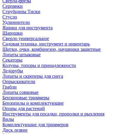
Сверла-фрезы
Серпянки
Струбцины Тиски
Стусло
Удлиннители
Ящики для инструмента
Шарошки
Сверло универсальное
Садовая техника, инструмент и инвентарь
Щитки, очки, комбинезон, наушники защитные
Лопаты штыковые
Секаторы
Колуны, топоры и принадлежности
Ледорубы
Лопаты и скреперы для снега
Опрыскиватели
Грабли
Лопаты совковые
Бензиновые триммеры
Бензопилы и комплектующие
Опоры для растений
Инструменты для посадки, прополки и рыхления
Вилы
Комплектующие для триммеров
Диск лезвие