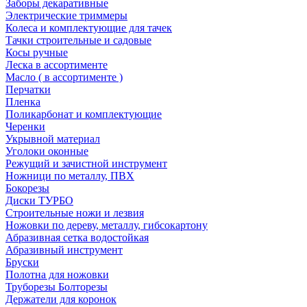
Заборы декаративные
Электрические триммеры
Колеса и комплектующие для тачек
Тачки строительные и садовые
Косы ручные
Леска в ассортименте
Масло ( в ассортименте )
Перчатки
Пленка
Поликарбонат и комплектующие
Черенки
Укрывной материал
Уголоки оконные
Режущий и зачистной инструмент
Ножници по металлу, ПВХ
Бокорезы
Диски ТУРБО
Строительные ножи и лезвия
Ножовки по дереву, металлу, гибсокартону
Абразивная сетка водостойкая
Абразивный инструмент
Бруски
Полотна для ножовки
Труборезы Болторезы
Держатели для коронок