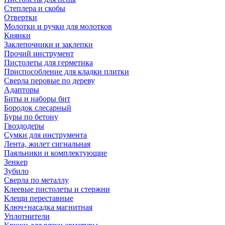
Степлера и скобы
Отвертки
Молотки и ручки для молотков
Киянки
Заклепочники и заклепки
Прочий инструмент
Пистолеты для герметика
Приспособление для кладки плитки
Сверла перовые по дереву
Адапторы
Биты и наборы бит
Бородок слесарный
Буры по бетону
Гвоздодеры
Сумки для инструмента
Лента, жилет сигнальная
Паяльники и комплектующие
Зенкер
Зубило
Сверла по металлу
Клеевые пистолеты и стержни
Клещи переставные
Ключ+насадка магнитная
Уплотнители