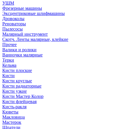
УШМ
Фрезерные машины
Эксцентриковые шлифмашины
Дровоколы
Реноваторы
Пылесосы
Малярный инструмент
Скотч. Ленты малярные, клейкие
Прочее
Валики и ролики
Ванночки малярные
Терки
Кельма
Кисти плоские
Кисти
Кисти круглые
Кисти радиаторные
Кисти узкие
Кисти Мастер Колор
Кисти флейцевая
Кисть-ракля
Кюветы
Макловица
Мастерок
Шпатели