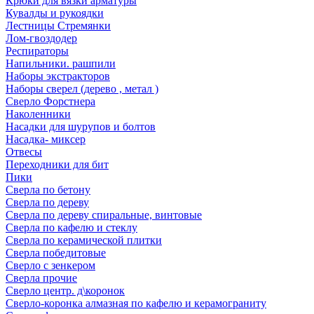
Крюки для вязки арматуры
Кувалды и рукоядки
Лестницы Стремянки
Лом-гвоздодер
Респираторы
Напильники. рашпили
Наборы экстракторов
Наборы сверел (дерево , метал )
Сверло Форстнера
Наколенники
Насадки для шурупов и болтов
Насадка- миксер
Отвесы
Переходники для бит
Пики
Сверла по бетону
Сверла по дереву
Сверла по дереву спиральные, винтовые
Сверла по кафелю и стеклу
Сверла по керамической плитки
Сверла победитовые
Сверло с зенкером
Сверла прочие
Сверло центр. д\коронок
Сверло-коронка алмазная по кафелю и керамограниту