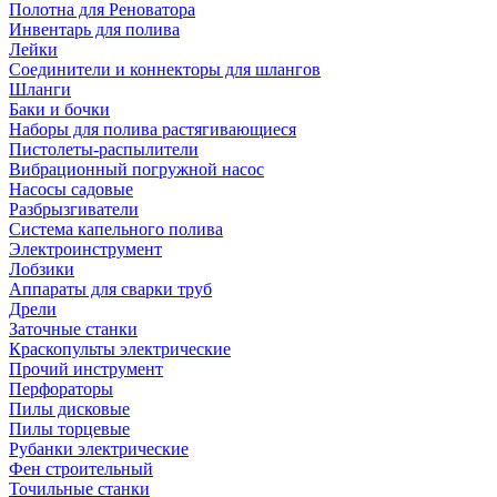
Полотна для Реноватора
Инвентарь для полива
Лейки
Соединители и коннекторы для шлангов
Шланги
Баки и бочки
Наборы для полива растягивающиеся
Пистолеты-распылители
Вибрационный погружной насос
Насосы садовые
Разбрызгиватели
Система капельного полива
Электроинструмент
Лобзики
Аппараты для сварки труб
Дрели
Заточные станки
Краскопульты электрические
Прочий инструмент
Перфораторы
Пилы дисковые
Пилы торцевые
Рубанки электрические
Фен строительный
Точильные станки