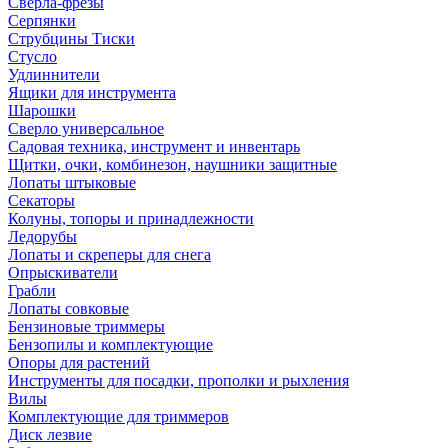
Сверла-фрезы
Серпянки
Струбцины Тиски
Стусло
Удлиннители
Ящики для инструмента
Шарошки
Сверло универсальное
Садовая техника, инструмент и инвентарь
Щитки, очки, комбинезон, наушники защитные
Лопаты штыковые
Секаторы
Колуны, топоры и принадлежности
Ледорубы
Лопаты и скреперы для снега
Опрыскиватели
Грабли
Лопаты совковые
Бензиновые триммеры
Бензопилы и комплектующие
Опоры для растений
Инструменты для посадки, прополки и рыхления
Вилы
Комплектующие для триммеров
Диск лезвие