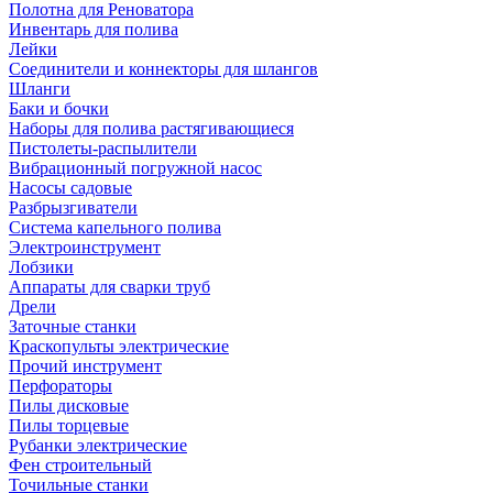
Полотна для Реноватора
Инвентарь для полива
Лейки
Соединители и коннекторы для шлангов
Шланги
Баки и бочки
Наборы для полива растягивающиеся
Пистолеты-распылители
Вибрационный погружной насос
Насосы садовые
Разбрызгиватели
Система капельного полива
Электроинструмент
Лобзики
Аппараты для сварки труб
Дрели
Заточные станки
Краскопульты электрические
Прочий инструмент
Перфораторы
Пилы дисковые
Пилы торцевые
Рубанки электрические
Фен строительный
Точильные станки