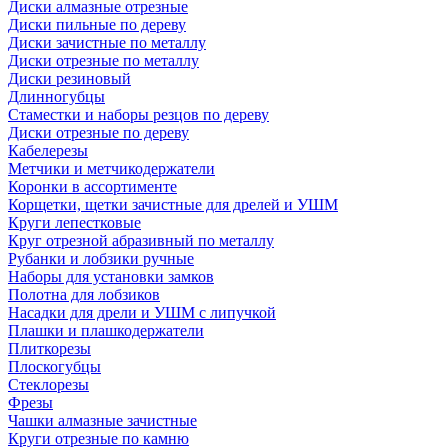
Диски алмазные отрезные
Диски пильные по дереву
Диски зачистные по металлу
Диски отрезные по металлу
Диски резиновый
Длинногубцы
Стаместки и наборы резцов по дереву
Диски отрезные по дереву
Кабелерезы
Метчики и метчикодержатели
Коронки в ассортименте
Корщетки, щетки зачистные для дрелей и УШМ
Круги лепестковые
Круг отрезной абразивный по металлу
Рубанки и лобзики ручные
Наборы для установки замков
Полотна для лобзиков
Насадки для дрели и УШМ с липучкой
Плашки и плашкодержатели
Плиткорезы
Плоскогубцы
Стеклорезы
Фрезы
Чашки алмазные зачистные
Круги отрезные по камню