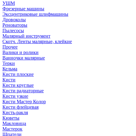
УШМ
Фрезерные машины
Эксцентриковые шлифмашины
Дровоколы
Реноваторы
Пылесосы
Малярный инструмент
Скотч. Ленты малярные, клейкие
Прочее
Валики и ролики
Ванночки малярные
Терки
Кельма
Кисти плоские
Кисти
Кисти круглые
Кисти радиаторные
Кисти узкие
Кисти Мастер Колор
Кисти флейцевая
Кисть-ракля
Кюветы
Макловица
Мастерок
Шпатели