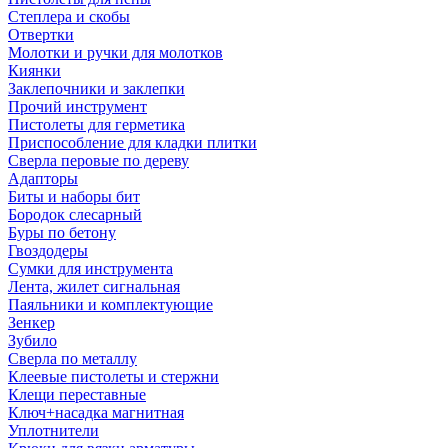
Степлера и скобы
Отвертки
Молотки и ручки для молотков
Киянки
Заклепочники и заклепки
Прочий инструмент
Пистолеты для герметика
Приспособление для кладки плитки
Сверла перовые по дереву
Адапторы
Биты и наборы бит
Бородок слесарный
Буры по бетону
Гвоздодеры
Сумки для инструмента
Лента, жилет сигнальная
Паяльники и комплектующие
Зенкер
Зубило
Сверла по металлу
Клеевые пистолеты и стержни
Клещи переставные
Ключ+насадка магнитная
Уплотнители