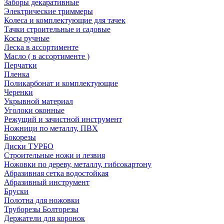
Заборы декаративные
Электрические триммеры
Колеса и комплектующие для тачек
Тачки строительные и садовые
Косы ручные
Леска в ассортименте
Масло ( в ассортименте )
Перчатки
Пленка
Поликарбонат и комплектующие
Черенки
Укрывной материал
Уголоки оконные
Режущий и зачистной инструмент
Ножници по металлу, ПВХ
Бокорезы
Диски ТУРБО
Строительные ножи и лезвия
Ножовки по дереву, металлу, гибсокартону
Абразивная сетка водостойкая
Абразивный инструмент
Бруски
Полотна для ножовки
Труборезы Болторезы
Держатели для коронок