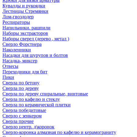
Крюки для вязки арматуры
Кувалды и рукоядки
Лестницы Стремянки
Лом-гвоздодер
Респираторы
Напильники. рашпили
Наборы экстракторов
Наборы сверел (дерево , метал )
Сверло Форстнера
Наколенники
Насадки для шурупов и болтов
Насадка- миксер
Отвесы
Переходники для бит
Пики
Сверла по бетону
Сверла по дереву
Сверла по дереву спиральные, винтовые
Сверла по кафелю и стеклу
Сверла по керамической плитки
Сверла победитовые
Сверло с зенкером
Сверла прочие
Сверло центр. д\коронок
Сверло-коронка алмазная по кафелю и керамограниту