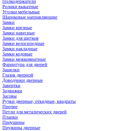
Полкодержатели
Ролики выкатные
Уголки мебельные
Шариковые направляющие
Замки
Замки врезные
Замки навесные
Замки для щитков
Замки велосипедные
Замки накладные
Замки кодовые
Замки межкомнатные
Фарнитура для дверей
Защелки
Глазок дверной
Доводчики дверные
Завертки
Задвижки
Засовы
Ручки дверные, откидные, квадраты
Прочие
Петли для металических дверей
Планки
Проушины
Пружины дверные