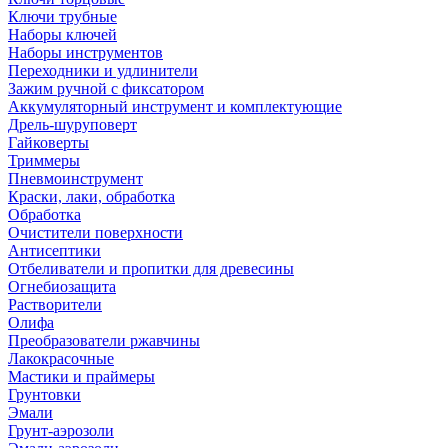
Ключи трубные
Наборы ключей
Наборы инструментов
Переходники и удлинители
Зажим ручной с фиксатором
Аккумуляторный инструмент и комплектующие
Дрель-шуруповерт
Гайковерты
Триммеры
Пневмоинструмент
Краски, лаки, обработка
Обработка
Очистители поверхности
Антисептики
Отбеливатели и пропитки для древесины
Огнебиозащита
Растворители
Олифа
Преобразователи ржавчины
Лакокрасочные
Мастики и праймеры
Грунтовки
Эмали
Грунт-аэрозоли