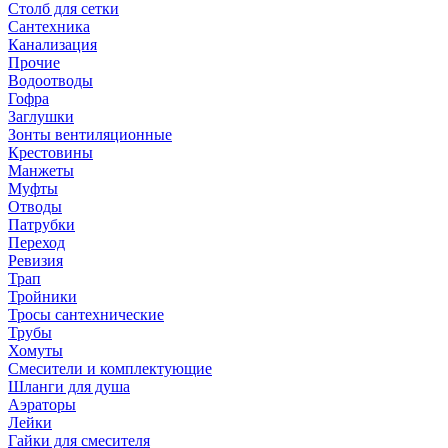
Столб для сетки
Сантехника
Канализация
Прочие
Водоотводы
Гофра
Заглушки
Зонты вентиляционные
Крестовины
Манжеты
Муфты
Отводы
Патрубки
Переход
Ревизия
Трап
Тройники
Тросы сантехнические
Трубы
Хомуты
Смесители и комплектующие
Шланги для душа
Аэраторы
Лейки
Гайки для смесителя