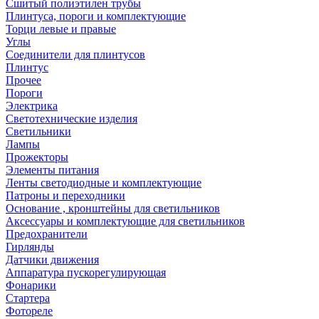
Сшитый полиэтилен трубы
Плинтуса, пороги и комплектующие
Торци левые и правые
Углы
Соединители для плинтусов
Плинтус
Прочее
Пороги
Электрика
Светотехнические изделия
Светильники
Лампы
Прожекторы
Элементы питания
Ленты светодиодные и комплектующие
Патроны и переходники
Основание , кронштейны для светильников
Аксессуары и комплектующие для светильников
Предохранители
Гирлянды
Датчики движения
Аппаратура пускорегулирующая
Фонарики
Стартера
Фотореле