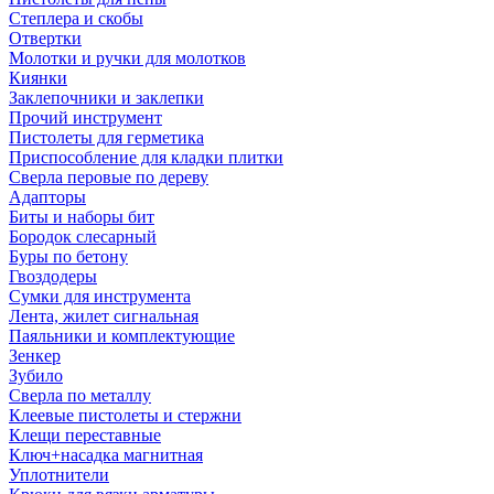
Степлера и скобы
Отвертки
Молотки и ручки для молотков
Киянки
Заклепочники и заклепки
Прочий инструмент
Пистолеты для герметика
Приспособление для кладки плитки
Сверла перовые по дереву
Адапторы
Биты и наборы бит
Бородок слесарный
Буры по бетону
Гвоздодеры
Сумки для инструмента
Лента, жилет сигнальная
Паяльники и комплектующие
Зенкер
Зубило
Сверла по металлу
Клеевые пистолеты и стержни
Клещи переставные
Ключ+насадка магнитная
Уплотнители