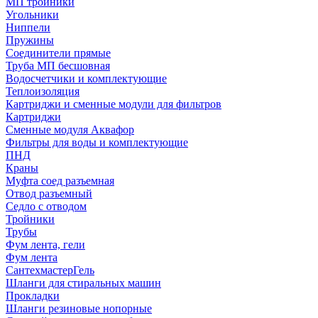
МП тройники
Угольники
Ниппели
Пружины
Соединители прямые
Труба МП бесшовная
Водосчетчики и комплектующие
Теплоизоляция
Картриджи и сменные модули для фильтров
Картриджи
Сменные модуля Аквафор
Фильтры для воды и комплектующие
ПНД
Краны
Муфта соед разъемная
Отвод разъемный
Седло с отводом
Тройники
Трубы
Фум лента, гели
Фум лента
СантехмастерГель
Шланги для стиральных машин
Прокладки
Шланги резиновые нопорные