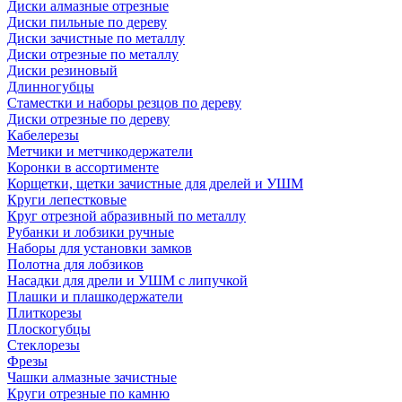
Диски алмазные отрезные
Диски пильные по дереву
Диски зачистные по металлу
Диски отрезные по металлу
Диски резиновый
Длинногубцы
Стаместки и наборы резцов по дереву
Диски отрезные по дереву
Кабелерезы
Метчики и метчикодержатели
Коронки в ассортименте
Корщетки, щетки зачистные для дрелей и УШМ
Круги лепестковые
Круг отрезной абразивный по металлу
Рубанки и лобзики ручные
Наборы для установки замков
Полотна для лобзиков
Насадки для дрели и УШМ с липучкой
Плашки и плашкодержатели
Плиткорезы
Плоскогубцы
Стеклорезы
Фрезы
Чашки алмазные зачистные
Круги отрезные по камню