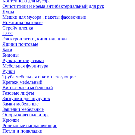
Контейнера для мусора
Очиститили и крема антибактериальный для рук
Лупы
Мешки для мусора , пакеты фасовочные
Ножницы бытовые
Стрейч пленка
Тазы
Электроплитки, кипятильники
Ящики почтовые
Баки
Бидоны
Ручки, петли, замки
Мебельная фурнитура
Ручки
Труба мебельная и комплектующие
Крепеж мебельный
Винт-стяжка мебельный
Газовые лифты
Заглушки для шурупов
Замки мебельные
Защелки мебельные
Опоры колесные и пр.
Крючки
Роликовые направляющие
Петли и подкладки