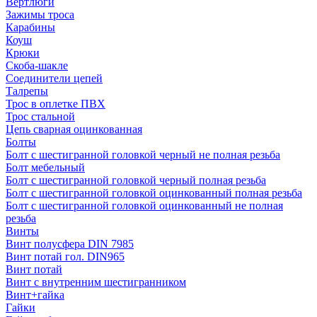
Вертлюги
Зажимы троса
Карабины
Коуш
Крюки
Скоба-шакле
Соединители цепей
Талрепы
Трос в оплетке ПВХ
Трос стальной
Цепь сварная оцинкованная
Болты
Болт с шестигранной головкой черный не полная резьба
Болт мебельный
Болт с шестигранной головкой черный полная резьба
Болт с шестигранной головкой оцинкованный полная резьба
Болт с шестигранной головкой оцинкованный не полная
резьба
Винты
Винт полусфера DIN 7985
Винт потай гол. DIN965
Винт потай
Винт с внутренним шестигранником
Винт+гайка
Гайки