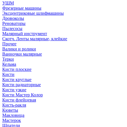
УШМ
Фрезерные машины
Эксцентриковые шлифмашины
Дровоколы
Реноваторы
Пылесосы
Малярный инструмент
Скотч. Ленты малярные, клейкие
Прочее
Валики и ролики
Ванночки малярные
Терки
Кельма
Кисти плоские
Кисти
Кисти круглые
Кисти радиаторные
Кисти узкие
Кисти Мастер Колор
Кисти флейцевая
Кисть-ракля
Кюветы
Макловица
Мастерок
Шпатели