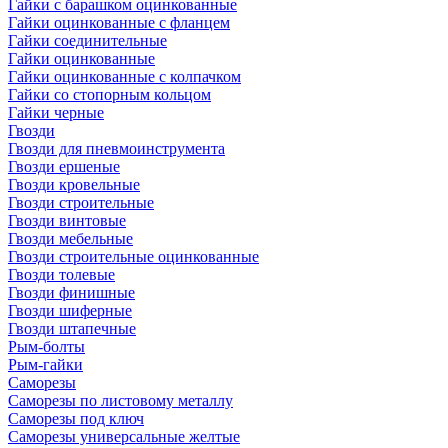
Гайки с барашком оцинкованные
Гайки оцинкованные с фланцем
Гайки соединительные
Гайки оцинкованные
Гайки оцинкованные с колпачком
Гайки со стопорным кольцом
Гайки черные
Гвозди
Гвозди для пневмоинструмента
Гвозди ершеные
Гвозди кровельные
Гвозди строительные
Гвозди винтовые
Гвозди мебельные
Гвозди строительные оцинкованные
Гвозди толевые
Гвозди финишные
Гвозди шиферные
Гвозди штапечные
Рым-болты
Рым-гайки
Саморезы
Саморезы по листовому металлу
Саморезы под ключ
Саморезы универсальные желтые