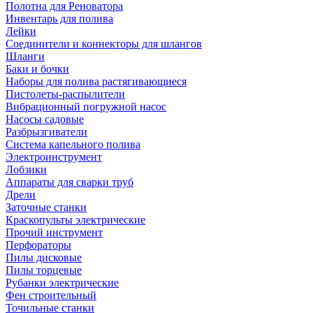
Полотна для Реноватора
Инвентарь для полива
Лейки
Соединители и коннекторы для шлангов
Шланги
Баки и бочки
Наборы для полива растягивающиеся
Пистолеты-распылители
Вибрационный погружной насос
Насосы садовые
Разбрызгиватели
Система капельного полива
Электроинструмент
Лобзики
Аппараты для сварки труб
Дрели
Заточные станки
Краскопульты электрические
Прочий инструмент
Перфораторы
Пилы дисковые
Пилы торцевые
Рубанки электрические
Фен строительный
Точильные станки