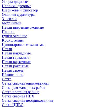
Упоры дверные
Цепочки дверные
Шариковый фиксатор
Оконная фурнитура
Завертки
Механизмы
Петли ввертные оконные
Планки
Ручки оконные
Кронштейны
Цилиндровые механизмы
Петли
Петли накладные
Петли гаражные
Петли карточные
Петли рояльные
Петля-стрела
Шпингалеты
Сетка
Сетка сварная оцинкованная
Сетка для малярных работ
Сетка плетеная рабица
Сетка сварная ПВХ
Сетка сварная неоцинкованная
Сетка ЦПВС