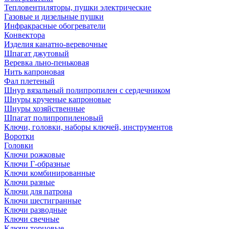
Тепловентиляторы, пушки электрические
Газовые и дизельные пушки
Инфракрасные обогреватели
Конвектора
Изделия канатно-веревочные
Шпагат джутовый
Веревка льно-пеньковая
Нить капроновая
Фал плетеный
Шнур вязальный полипропилен с сердечником
Шнуры крученые капроновые
Шнуры хозяйственные
Шпагат полипропиленовый
Ключи, головки, наборы ключей, инструментов
Воротки
Головки
Ключи рожковые
Ключи Г-образные
Ключи комбинированные
Ключи разные
Ключи для патрона
Ключи шестигранные
Ключи разводные
Ключи свечные
Ключи торцовые