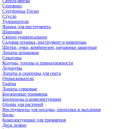
Сверла-фрезы
Серпянки
Струбцины Тиски
Стусло
Удлиннители
Ящики для инструмента
Шарошки
Сверло универсальное
Садовая техника, инструмент и инвентарь
Щитки, очки, комбинезон, наушники защитные
Лопаты штыковые
Секаторы
Колуны, топоры и принадлежности
Ледорубы
Лопаты и скреперы для снега
Опрыскиватели
Грабли
Лопаты совковые
Бензиновые триммеры
Бензопилы и комплектующие
Опоры для растений
Инструменты для посадки, прополки и рыхления
Вилы
Комплектующие для триммеров
Диск лезвие