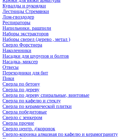
Крюки для вязки арматуры
Кувалды и рукоядки
Лестницы Стремянки
Лом-гвоздодер
Респираторы
Напильники. рашпили
Наборы экстракторов
Наборы сверел (дерево , метал )
Сверло Форстнера
Наколенники
Насадки для шурупов и болтов
Насадка- миксер
Отвесы
Переходники для бит
Пики
Сверла по бетону
Сверла по дереву
Сверла по дереву спиральные, винтовые
Сверла по кафелю и стеклу
Сверла по керамической плитки
Сверла победитовые
Сверло с зенкером
Сверла прочие
Сверло центр. д\коронок
Сверло-коронка алмазная по кафелю и керамограниту