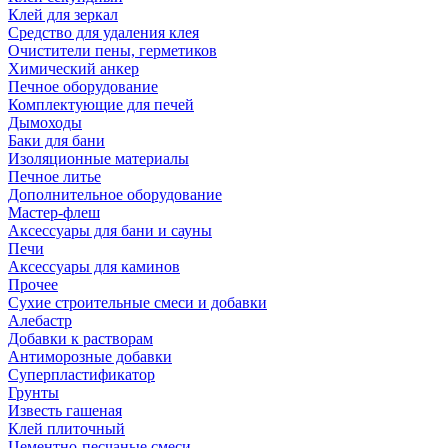
Клей для зеркал
Средство для удаления клея
Очистители пены, герметиков
Химический анкер
Печное оборудование
Комплектующие для печей
Дымоходы
Баки для бани
Изоляционные материалы
Печное литье
Дополнительное оборудование
Мастер-флеш
Аксессуары для бани и сауны
Печи
Аксессуары для каминов
Прочее
Сухие строительные смеси и добавки
Алебастр
Добавки к растворам
Антиморозные добавки
Суперпластификатор
Грунты
Известь гашеная
Клей плиточный
Цементно-песчаные смеси