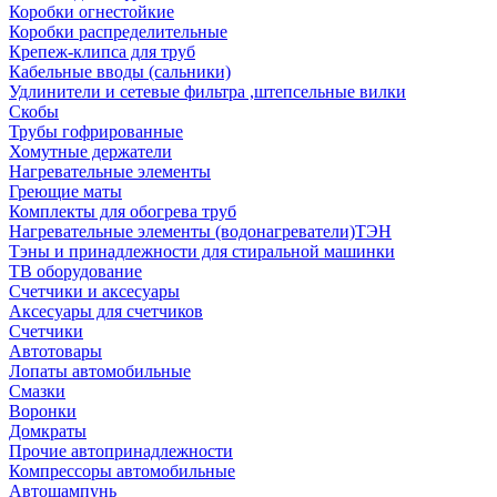
Коробки огнестойкие
Коробки распределительные
Крепеж-клипса для труб
Кабельные вводы (сальники)
Удлинители и сетевые фильтра ,штепсельные вилки
Скобы
Трубы гофрированные
Хомутные держатели
Нагревательные элементы
Греющие маты
Комплекты для обогрева труб
Нагревательные элементы (водонагреватели)ТЭН
Тэны и принадлежности для стиральной машинки
ТВ оборудование
Счетчики и аксесуары
Аксесуары для счетчиков
Счетчики
Автотовары
Лопаты автомобильные
Смазки
Воронки
Домкраты
Прочие автопринадлежности
Компрессоры автомобильные
Автошампунь