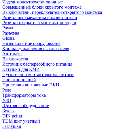
Изделия электроустановочные
Совмещенные блоки скрытого монтажа
Выключатели, переключатели открытого монтажа
Розеточный механизм и разветвители
Розетки открытого монтажа, колодки
Рамки
Разъемы
Glossa
Низковольтное оборудование
Кнопки управления выключателя
Автоматы
Выключатели
Источник бесперебойного питания
Катушки для КМИ
Пускатели и контакторы магнитные
Пост кнопочный
Приставки контактные ПКИ
Реле
Трансформаторы тока
УЗО
Щитовое оборудование
Боксы
DIN рейки
TDM щит учетный
Заглушки