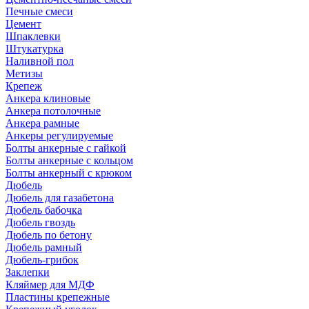
Печные смеси
Цемент
Шпаклевки
Штукатурка
Наливной пол
Метизы
Крепеж
Анкера клиновые
Анкера потолочные
Анкера рамные
Анкеры регулируемые
Болты анкерные с гайкой
Болты анкерные с кольцом
Болты анкерный с крюком
Дюбель
Дюбель для газабетона
Дюбель бабочка
Дюбель гвоздь
Дюбель по бетону
Дюбель рамный
Дюбель-грибок
Заклепки
Кляймер для МДФ
Пластины крепежные