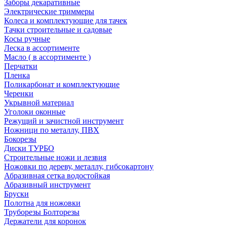
Заборы декаративные
Электрические триммеры
Колеса и комплектующие для тачек
Тачки строительные и садовые
Косы ручные
Леска в ассортименте
Масло ( в ассортименте )
Перчатки
Пленка
Поликарбонат и комплектующие
Черенки
Укрывной материал
Уголоки оконные
Режущий и зачистной инструмент
Ножници по металлу, ПВХ
Бокорезы
Диски ТУРБО
Строительные ножи и лезвия
Ножовки по дереву, металлу, гибсокартону
Абразивная сетка водостойкая
Абразивный инструмент
Бруски
Полотна для ножовки
Труборезы Болторезы
Держатели для коронок