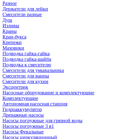
Разное
Держатели для лейки
Смесители разные
Душ
Изливы
Краны
Кран-букса
Крепежи
Маховики
Подводка гайка-гайка
Подводка гайка-шайба
Подводка к смесителю
Смесители для умывальника
Смесители для ванны
Смесители для кухни
Эксцентрик
Насосные оборудование и комплектующие
Комплектующие
Автономная насосная станция
Гидроаккумулятор
Дренажные насосы
Насосы погружные для грязной воды
Насосы погружные 3 в1
Насосы Фекальные
Насосы циркуляционный