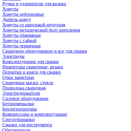
Ручки и удлинители для валика
Хомуты
Хомуты нейлоновые
Дюбель-хомут
Хомуты со шпилькой-шурупом
Хомуты металический болт крепления
Хомуты обжимные
Хомуты с гайкой
Хомуты червячные
Сварочное оборудование и все для сварки
Электроды
Комплектующие для сварки
Инверторы сварочные, резаки
Перчатки и краги для сварки
Очки защитные
Сварочные маски, стекла
Проволока сварочная
Электродержатели
Силовое оборудование
Бетономешалки
Бензогенераторы
Компрессоры и комплектующие
Снегоуборщики
Смазки для инструмента
Обогреватели