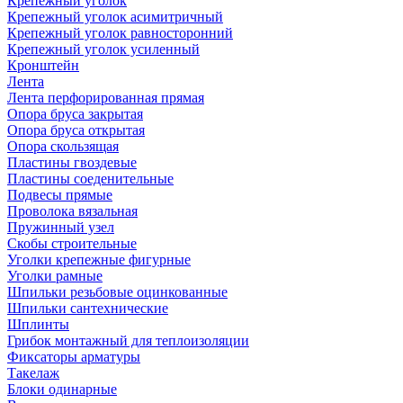
Крепежный уголок
Крепежный уголок асимитричный
Крепежный уголок равносторонний
Крепежный уголок усиленный
Кронштейн
Лента
Лента перфорированная прямая
Опора бруса закрытая
Опора бруса открытая
Опора скользящая
Пластины гвоздевые
Пластины соеденительные
Подвесы прямые
Проволока вязальная
Пружинный узел
Скобы строительные
Уголки крепежные фигурные
Уголки рамные
Шпильки резьбовые оцинкованные
Шпильки сантехнические
Шплинты
Грибок монтажный для теплоизоляции
Фиксаторы арматуры
Такелаж
Блоки одинарные