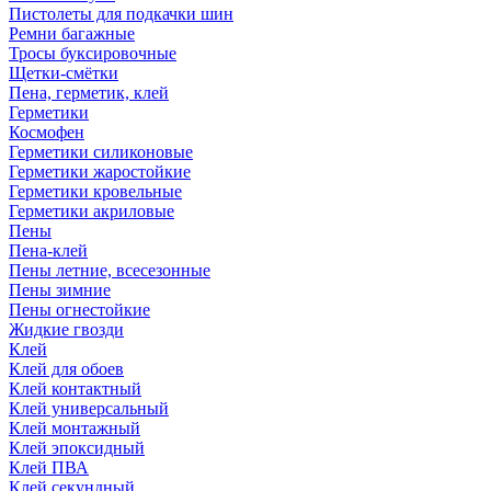
Пистолеты для подкачки шин
Ремни багажные
Тросы буксировочные
Щетки-смётки
Пена, герметик, клей
Герметики
Космофен
Герметики силиконовые
Герметики жаростойкие
Герметики кровельные
Герметики акриловые
Пены
Пена-клей
Пены летние, всесезонные
Пены зимние
Пены огнестойкие
Жидкие гвозди
Клей
Клей для обоев
Клей контактный
Клей универсальный
Клей монтажный
Клей эпоксидный
Клей ПВА
Клей секундный