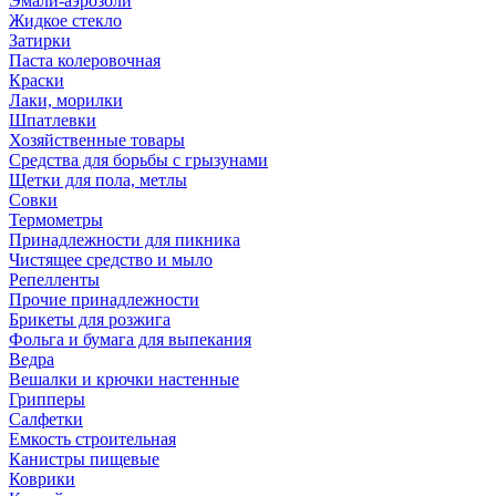
Эмали-аэрозоли
Жидкое стекло
Затирки
Паста колеровочная
Краски
Лаки, морилки
Шпатлевки
Хозяйственные товары
Средства для борьбы с грызунами
Щетки для пола, метлы
Совки
Термометры
Принадлежности для пикника
Чистящее средство и мыло
Репелленты
Прочие принадлежности
Брикеты для розжига
Фольга и бумага для выпекания
Ведра
Вешалки и крючки настенные
Грипперы
Салфетки
Емкость строительная
Канистры пищевые
Коврики