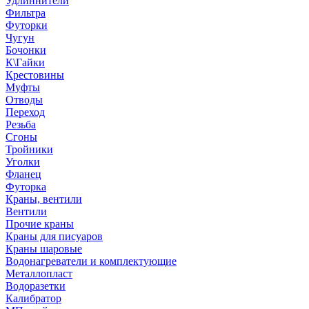
Удлиннители
Фильтра
Футорки
Чугун
Бочонки
К\Гайки
Крестовины
Муфты
Отводы
Переход
Резьба
Сгоны
Тройники
Уголки
Фланец
Футорка
Краны, вентили
Вентили
Прочие краны
Краны для писуаров
Краны шаровые
Водонагреватели и комплектующие
Металлопласт
Водоразетки
Калибратор