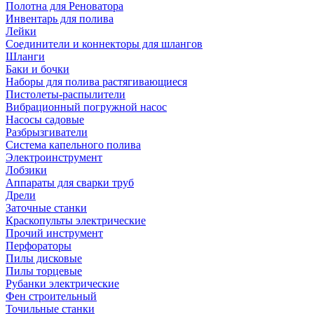
Полотна для Реноватора
Инвентарь для полива
Лейки
Соединители и коннекторы для шлангов
Шланги
Баки и бочки
Наборы для полива растягивающиеся
Пистолеты-распылители
Вибрационный погружной насос
Насосы садовые
Разбрызгиватели
Система капельного полива
Электроинструмент
Лобзики
Аппараты для сварки труб
Дрели
Заточные станки
Краскопульты электрические
Прочий инструмент
Перфораторы
Пилы дисковые
Пилы торцевые
Рубанки электрические
Фен строительный
Точильные станки