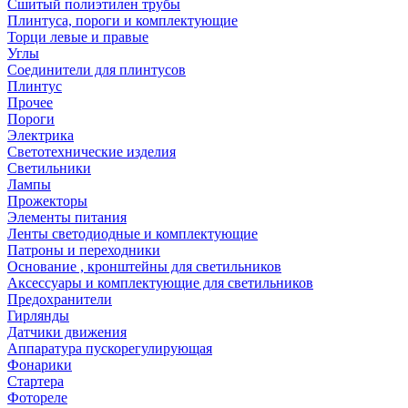
Сшитый полиэтилен трубы
Плинтуса, пороги и комплектующие
Торци левые и правые
Углы
Соединители для плинтусов
Плинтус
Прочее
Пороги
Электрика
Светотехнические изделия
Светильники
Лампы
Прожекторы
Элементы питания
Ленты светодиодные и комплектующие
Патроны и переходники
Основание , кронштейны для светильников
Аксессуары и комплектующие для светильников
Предохранители
Гирлянды
Датчики движения
Аппаратура пускорегулирующая
Фонарики
Стартера
Фотореле