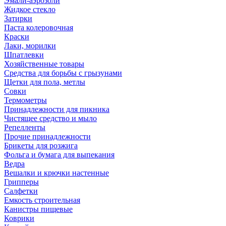
Эмали-аэрозоли
Жидкое стекло
Затирки
Паста колеровочная
Краски
Лаки, морилки
Шпатлевки
Хозяйственные товары
Средства для борьбы с грызунами
Щетки для пола, метлы
Совки
Термометры
Принадлежности для пикника
Чистящее средство и мыло
Репелленты
Прочие принадлежности
Брикеты для розжига
Фольга и бумага для выпекания
Ведра
Вешалки и крючки настенные
Грипперы
Салфетки
Емкость строительная
Канистры пищевые
Коврики