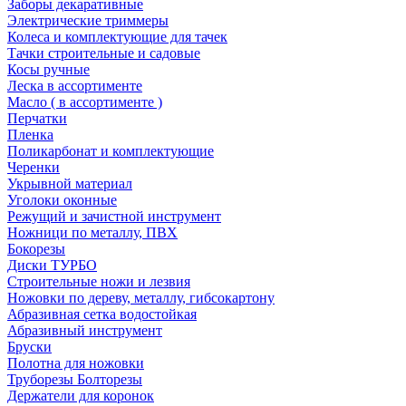
Заборы декаративные
Электрические триммеры
Колеса и комплектующие для тачек
Тачки строительные и садовые
Косы ручные
Леска в ассортименте
Масло ( в ассортименте )
Перчатки
Пленка
Поликарбонат и комплектующие
Черенки
Укрывной материал
Уголоки оконные
Режущий и зачистной инструмент
Ножници по металлу, ПВХ
Бокорезы
Диски ТУРБО
Строительные ножи и лезвия
Ножовки по дереву, металлу, гибсокартону
Абразивная сетка водостойкая
Абразивный инструмент
Бруски
Полотна для ножовки
Труборезы Болторезы
Держатели для коронок