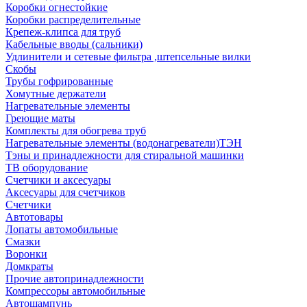
Коробки огнестойкие
Коробки распределительные
Крепеж-клипса для труб
Кабельные вводы (сальники)
Удлинители и сетевые фильтра ,штепсельные вилки
Скобы
Трубы гофрированные
Хомутные держатели
Нагревательные элементы
Греющие маты
Комплекты для обогрева труб
Нагревательные элементы (водонагреватели)ТЭН
Тэны и принадлежности для стиральной машинки
ТВ оборудование
Счетчики и аксесуары
Аксесуары для счетчиков
Счетчики
Автотовары
Лопаты автомобильные
Смазки
Воронки
Домкраты
Прочие автопринадлежности
Компрессоры автомобильные
Автошампунь