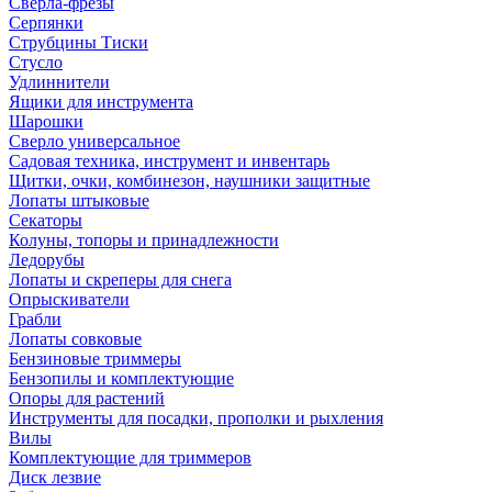
Сверла-фрезы
Серпянки
Струбцины Тиски
Стусло
Удлиннители
Ящики для инструмента
Шарошки
Сверло универсальное
Садовая техника, инструмент и инвентарь
Щитки, очки, комбинезон, наушники защитные
Лопаты штыковые
Секаторы
Колуны, топоры и принадлежности
Ледорубы
Лопаты и скреперы для снега
Опрыскиватели
Грабли
Лопаты совковые
Бензиновые триммеры
Бензопилы и комплектующие
Опоры для растений
Инструменты для посадки, прополки и рыхления
Вилы
Комплектующие для триммеров
Диск лезвие