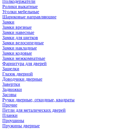
Полкодержатели
Ролики выкатные
Уголки мебельные
Шариковые направляющие
Замки
Замки врезные
Замки навесные
Замки для щитков
Замки велосипедные
Замки накладные
Замки кодовые
Замки межкомнатные
Фарнитура для дверей
Защелки
Глазок дверной
Доводчики дверные
Завертки
Задвижки
Засовы
Ручки дверные, откидные, квадраты
Прочие
Петли для металических дверей
Планки
Проушины
Пружины дверные