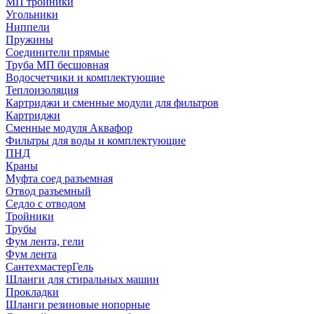
МП тройники
Угольники
Ниппели
Пружины
Соединители прямые
Труба МП бесшовная
Водосчетчики и комплектующие
Теплоизоляция
Картриджи и сменные модули для фильтров
Картриджи
Сменные модуля Аквафор
Фильтры для воды и комплектующие
ПНД
Краны
Муфта соед разъемная
Отвод разъемный
Седло с отводом
Тройники
Трубы
Фум лента, гели
Фум лента
СантехмастерГель
Шланги для стиральных машин
Прокладки
Шланги резиновые нопорные