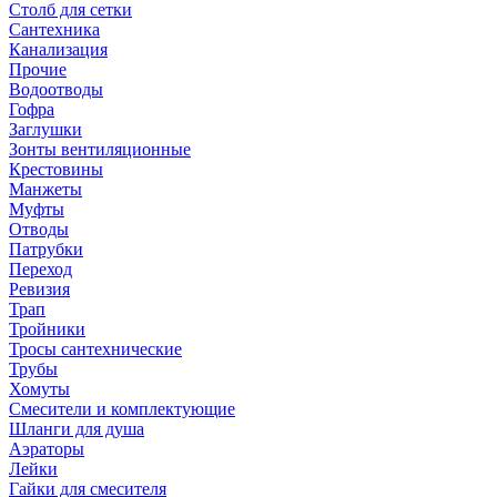
Столб для сетки
Сантехника
Канализация
Прочие
Водоотводы
Гофра
Заглушки
Зонты вентиляционные
Крестовины
Манжеты
Муфты
Отводы
Патрубки
Переход
Ревизия
Трап
Тройники
Тросы сантехнические
Трубы
Хомуты
Смесители и комплектующие
Шланги для душа
Аэраторы
Лейки
Гайки для смесителя