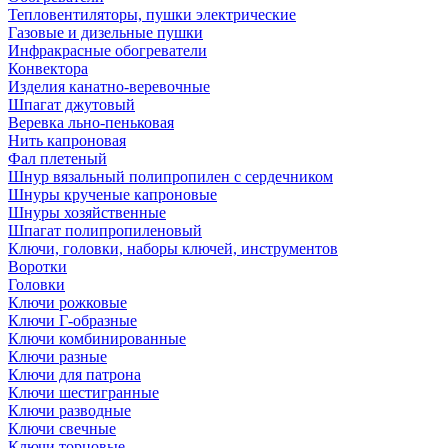
Тепловентиляторы, пушки электрические
Газовые и дизельные пушки
Инфракрасные обогреватели
Конвектора
Изделия канатно-веревочные
Шпагат джутовый
Веревка льно-пеньковая
Нить капроновая
Фал плетеный
Шнур вязальный полипропилен с сердечником
Шнуры крученые капроновые
Шнуры хозяйственные
Шпагат полипропиленовый
Ключи, головки, наборы ключей, инструментов
Воротки
Головки
Ключи рожковые
Ключи Г-образные
Ключи комбинированные
Ключи разные
Ключи для патрона
Ключи шестигранные
Ключи разводные
Ключи свечные
Ключи торцовые