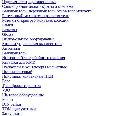
Изделия электроустановочные
Совмещенные блоки скрытого монтажа
Выключатели, переключатели открытого монтажа
Розеточный механизм и разветвители
Розетки открытого монтажа, колодки
Рамки
Разъемы
Glossa
Низковольтное оборудование
Кнопки управления выключателя
Автоматы
Выключатели
Источник бесперебойного питания
Катушки для КМИ
Пускатели и контакторы магнитные
Пост кнопочный
Приставки контактные ПКИ
Реле
Трансформаторы тока
УЗО
Щитовое оборудование
Боксы
DIN рейки
TDM щит учетный
Заглушки