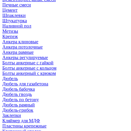
Печные смеси
Цемент
Шпаклевки
Штукатурка
Наливной пол
Метизы
Крепеж
Анкера клиновые
Анкера потолочные
Анкера рамные
Анкеры регулируемые
Болты анкерные с гайкой
Болты анкерные с кольцом
Болты анкерный с крюком
Дюбель
Дюбель для газабетона
Дюбель бабочка
Дюбель гвоздь
Дюбель по бетону
Дюбель рамный
Дюбель-грибок
Заклепки
Кляймер для МДФ
Пластины крепежные