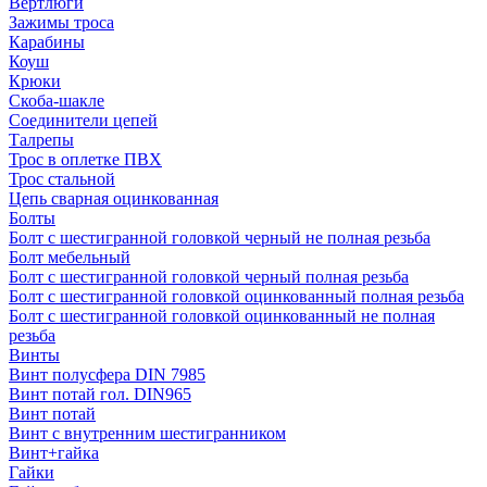
Вертлюги
Зажимы троса
Карабины
Коуш
Крюки
Скоба-шакле
Соединители цепей
Талрепы
Трос в оплетке ПВХ
Трос стальной
Цепь сварная оцинкованная
Болты
Болт с шестигранной головкой черный не полная резьба
Болт мебельный
Болт с шестигранной головкой черный полная резьба
Болт с шестигранной головкой оцинкованный полная резьба
Болт с шестигранной головкой оцинкованный не полная
резьба
Винты
Винт полусфера DIN 7985
Винт потай гол. DIN965
Винт потай
Винт с внутренним шестигранником
Винт+гайка
Гайки