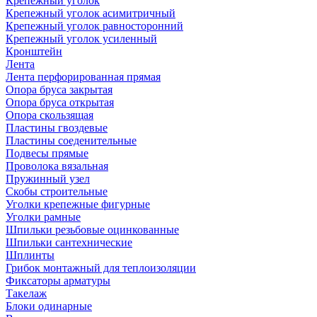
Крепежный уголок
Крепежный уголок асимитричный
Крепежный уголок равносторонний
Крепежный уголок усиленный
Кронштейн
Лента
Лента перфорированная прямая
Опора бруса закрытая
Опора бруса открытая
Опора скользящая
Пластины гвоздевые
Пластины соеденительные
Подвесы прямые
Проволока вязальная
Пружинный узел
Скобы строительные
Уголки крепежные фигурные
Уголки рамные
Шпильки резьбовые оцинкованные
Шпильки сантехнические
Шплинты
Грибок монтажный для теплоизоляции
Фиксаторы арматуры
Такелаж
Блоки одинарные