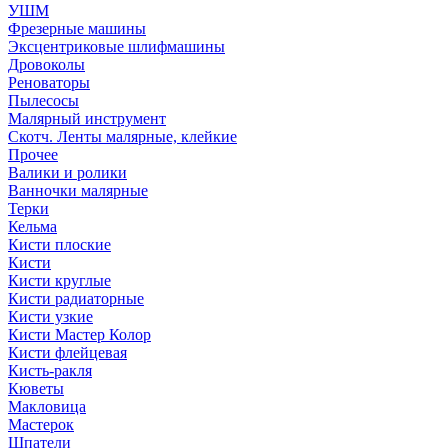
УШМ
Фрезерные машины
Эксцентриковые шлифмашины
Дровоколы
Реноваторы
Пылесосы
Малярный инструмент
Скотч. Ленты малярные, клейкие
Прочее
Валики и ролики
Ванночки малярные
Терки
Кельма
Кисти плоские
Кисти
Кисти круглые
Кисти радиаторные
Кисти узкие
Кисти Мастер Колор
Кисти флейцевая
Кисть-ракля
Кюветы
Макловица
Мастерок
Шпатели