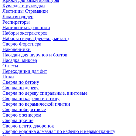
Крюки для вязки арматуры
Кувалды и рукоядки
Лестницы Стремянки
Лом-гвоздодер
Респираторы
Напильники. рашпили
Наборы экстракторов
Наборы сверел (дерево , метал )
Сверло Форстнера
Наколенники
Насадки для шурупов и болтов
Насадка- миксер
Отвесы
Переходники для бит
Пики
Сверла по бетону
Сверла по дереву
Сверла по дереву спиральные, винтовые
Сверла по кафелю и стеклу
Сверла по керамической плитки
Сверла победитовые
Сверло с зенкером
Сверла прочие
Сверло центр. д\коронок
Сверло-коронка алмазная по кафелю и керамограниту