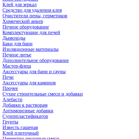
Клей для зеркал
Средство для удаления клея
Очистители пены, герметиков
Химический анкер
Печное оборудование
Комплектующие для печей
Дымоходы
Баки для бани
Изоляционные материалы
Печное литье
Дополнительное оборудование
Мастер-флеш
Аксессуары для бани и сауны
Печи
Аксессуары для каминов
Прочее
Сухие строительные смеси и добавки
Алебастр
Добавки к растворам
Антиморозные добавки
Суперпластификатор
Грунты
Известь гашеная
Клей плиточный
Цементно-песчаные смеси