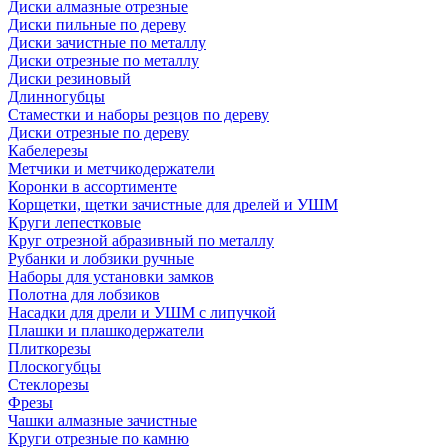
Диски алмазные отрезные
Диски пильные по дереву
Диски зачистные по металлу
Диски отрезные по металлу
Диски резиновый
Длинногубцы
Стаместки и наборы резцов по дереву
Диски отрезные по дереву
Кабелерезы
Метчики и метчикодержатели
Коронки в ассортименте
Корщетки, щетки зачистные для дрелей и УШМ
Круги лепестковые
Круг отрезной абразивный по металлу
Рубанки и лобзики ручные
Наборы для установки замков
Полотна для лобзиков
Насадки для дрели и УШМ с липучкой
Плашки и плашкодержатели
Плиткорезы
Плоскогубцы
Стеклорезы
Фрезы
Чашки алмазные зачистные
Круги отрезные по камню