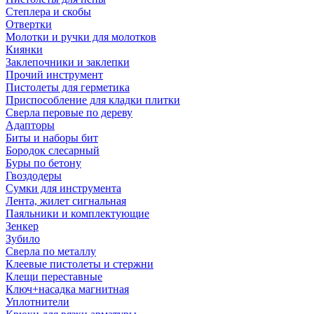
Степлера и скобы
Отвертки
Молотки и ручки для молотков
Киянки
Заклепочники и заклепки
Прочий инструмент
Пистолеты для герметика
Приспособление для кладки плитки
Сверла перовые по дереву
Адапторы
Биты и наборы бит
Бородок слесарный
Буры по бетону
Гвоздодеры
Сумки для инструмента
Лента, жилет сигнальная
Паяльники и комплектующие
Зенкер
Зубило
Сверла по металлу
Клеевые пистолеты и стержни
Клещи переставные
Ключ+насадка магнитная
Уплотнители