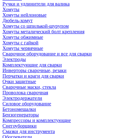
Ручки и удлинители для валика
Хомуты
Хомуты нейлоновые
Дюбель-хомут
Хомуты со шпилькой-шурупом
Хомуты металический болт крепления
Хомуты обжимные
Хомуты с гайкой
Хомуты червячные
Сварочное оборудование и все для сварки
Электроды
Комплектующие для сварки
Инверторы сварочные, резаки
Перчатки и краги для сварки
Очки защитные
Сварочные маски, стекла
Проволока сварочная
Электродержатели
Силовое оборудование
Бетономешалки
Бензогенераторы
Компрессоры и комплектующие
Снегоуборщики
Смазки для инструмента
Обогреватели