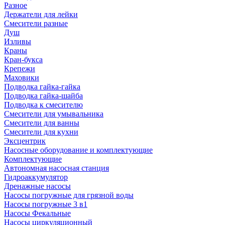
Разное
Держатели для лейки
Смесители разные
Душ
Изливы
Краны
Кран-букса
Крепежи
Маховики
Подводка гайка-гайка
Подводка гайка-шайба
Подводка к смесителю
Смесители для умывальника
Смесители для ванны
Смесители для кухни
Эксцентрик
Насосные оборудование и комплектующие
Комплектующие
Автономная насосная станция
Гидроаккумулятор
Дренажные насосы
Насосы погружные для грязной воды
Насосы погружные 3 в1
Насосы Фекальные
Насосы циркуляционный