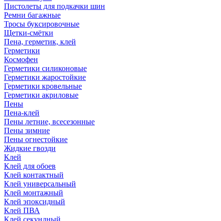
Пистолеты для подкачки шин
Ремни багажные
Тросы буксировочные
Щетки-смётки
Пена, герметик, клей
Герметики
Космофен
Герметики силиконовые
Герметики жаростойкие
Герметики кровельные
Герметики акриловые
Пены
Пена-клей
Пены летние, всесезонные
Пены зимние
Пены огнестойкие
Жидкие гвозди
Клей
Клей для обоев
Клей контактный
Клей универсальный
Клей монтажный
Клей эпоксидный
Клей ПВА
Клей секундный