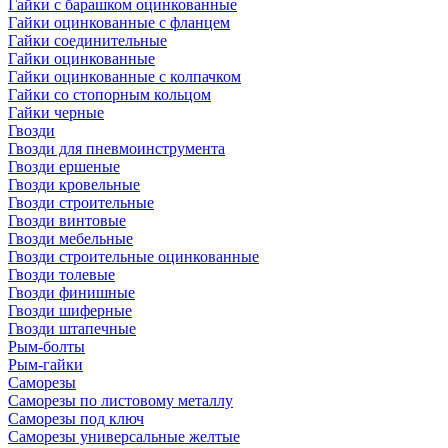
Гайки с барашком оцинкованные
Гайки оцинкованные с фланцем
Гайки соединительные
Гайки оцинкованные
Гайки оцинкованные с колпачком
Гайки со стопорным кольцом
Гайки черные
Гвозди
Гвозди для пневмоинструмента
Гвозди ершеные
Гвозди кровельные
Гвозди строительные
Гвозди винтовые
Гвозди мебельные
Гвозди строительные оцинкованные
Гвозди толевые
Гвозди финишные
Гвозди шиферные
Гвозди штапечные
Рым-болты
Рым-гайки
Саморезы
Саморезы по листовому металлу
Саморезы под ключ
Саморезы универсальные желтые