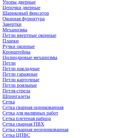
Упоры дверные
Цепочки дверные
Шариковый фиксатор
Оконная фурнитура
Завертки
Механизмы
Петли ввертные оконные
Планки
Ручки оконные
Кронштейны
Цилиндровые механизмы
Петли
Петли накладные
Петли гаражные
Петли карточные
Петли рояльные
Петля-стрела
Шпингалеты
Сетка
Сетка сварная оцинкованная
Сетка для малярных работ
Сетка плетеная рабица
Сетка сварная ПВХ
Сетка сварная неоцинкованная
Сетка ЦПВС