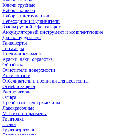
Ключи трубные
Наборы ключей
Наборы инструментов
Переходники и удлинители
Зажим ручной с фиксатором
Аккумуляторный инструмент и комплектующие
Дрель-шуруповерт
Гайковерты
Триммеры
Пневмоинструмент
Краски, лаки, обработка
Обработка
Очистители поверхности
Антисептики
Отбеливатели и пропитки для древесины
Огнебиозащита
Растворители
Олифа
Преобразователи ржавчины
Лакокрасочные
Мастики и праймеры
Грунтовки
Эмали
Грунт-аэрозоли