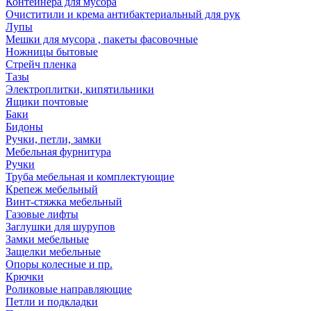
Контейнера для мусора
Очиститили и крема антибактериальный для рук
Лупы
Мешки для мусора , пакеты фасовочные
Ножницы бытовые
Стрейч пленка
Тазы
Электроплитки, кипятильники
Ящики почтовые
Баки
Бидоны
Ручки, петли, замки
Мебельная фурнитура
Ручки
Труба мебельная и комплектующие
Крепеж мебельный
Винт-стяжка мебельный
Газовые лифты
Заглушки для шурупов
Замки мебельные
Защелки мебельные
Опоры колесные и пр.
Крючки
Роликовые направляющие
Петли и подкладки