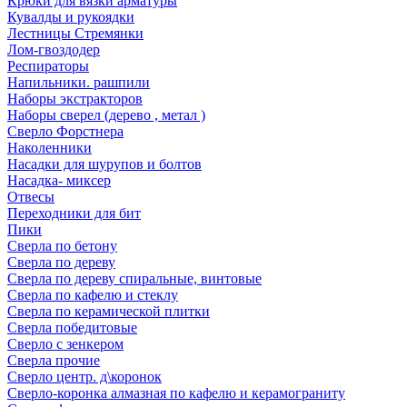
Крюки для вязки арматуры
Кувалды и рукоядки
Лестницы Стремянки
Лом-гвоздодер
Респираторы
Напильники. рашпили
Наборы экстракторов
Наборы сверел (дерево , метал )
Сверло Форстнера
Наколенники
Насадки для шурупов и болтов
Насадка- миксер
Отвесы
Переходники для бит
Пики
Сверла по бетону
Сверла по дереву
Сверла по дереву спиральные, винтовые
Сверла по кафелю и стеклу
Сверла по керамической плитки
Сверла победитовые
Сверло с зенкером
Сверла прочие
Сверло центр. д\коронок
Сверло-коронка алмазная по кафелю и керамограниту