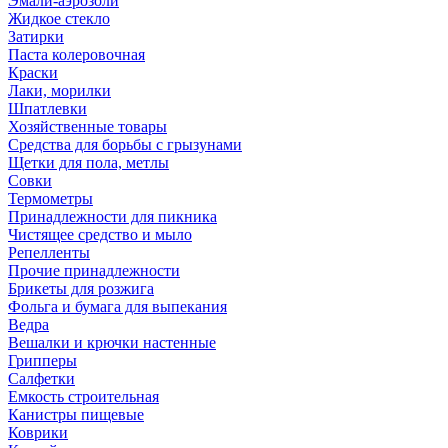
Эмали-аэрозоли
Жидкое стекло
Затирки
Паста колеровочная
Краски
Лаки, морилки
Шпатлевки
Хозяйственные товары
Средства для борьбы с грызунами
Щетки для пола, метлы
Совки
Термометры
Принадлежности для пикника
Чистящее средство и мыло
Репелленты
Прочие принадлежности
Брикеты для розжига
Фольга и бумага для выпекания
Ведра
Вешалки и крючки настенные
Грипперы
Салфетки
Емкость строительная
Канистры пищевые
Коврики