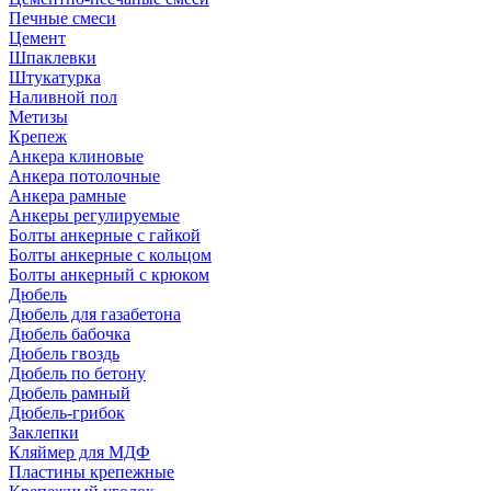
Печные смеси
Цемент
Шпаклевки
Штукатурка
Наливной пол
Метизы
Крепеж
Анкера клиновые
Анкера потолочные
Анкера рамные
Анкеры регулируемые
Болты анкерные с гайкой
Болты анкерные с кольцом
Болты анкерный с крюком
Дюбель
Дюбель для газабетона
Дюбель бабочка
Дюбель гвоздь
Дюбель по бетону
Дюбель рамный
Дюбель-грибок
Заклепки
Кляймер для МДФ
Пластины крепежные