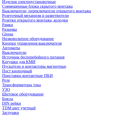
Изделия электроустановочные
Совмещенные блоки скрытого монтажа
Выключатели, переключатели открытого монтажа
Розеточный механизм и разветвители
Розетки открытого монтажа, колодки
Рамки
Разъемы
Glossa
Низковольтное оборудование
Кнопки управления выключателя
Автоматы
Выключатели
Источник бесперебойного питания
Катушки для КМИ
Пускатели и контакторы магнитные
Пост кнопочный
Приставки контактные ПКИ
Реле
Трансформаторы тока
УЗО
Щитовое оборудование
Боксы
DIN рейки
TDM щит учетный
Заглушки