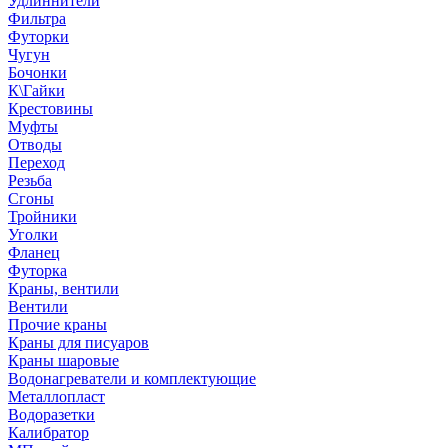
Удлиннители
Фильтра
Футорки
Чугун
Бочонки
К\Гайки
Крестовины
Муфты
Отводы
Переход
Резьба
Сгоны
Тройники
Уголки
Фланец
Футорка
Краны, вентили
Вентили
Прочие краны
Краны для писуаров
Краны шаровые
Водонагреватели и комплектующие
Металлопласт
Водоразетки
Калибратор