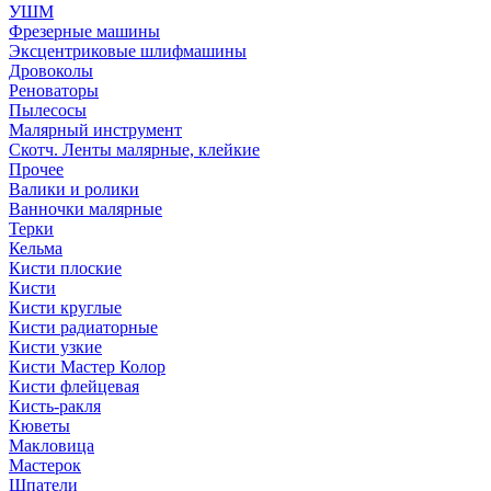
УШМ
Фрезерные машины
Эксцентриковые шлифмашины
Дровоколы
Реноваторы
Пылесосы
Малярный инструмент
Скотч. Ленты малярные, клейкие
Прочее
Валики и ролики
Ванночки малярные
Терки
Кельма
Кисти плоские
Кисти
Кисти круглые
Кисти радиаторные
Кисти узкие
Кисти Мастер Колор
Кисти флейцевая
Кисть-ракля
Кюветы
Макловица
Мастерок
Шпатели