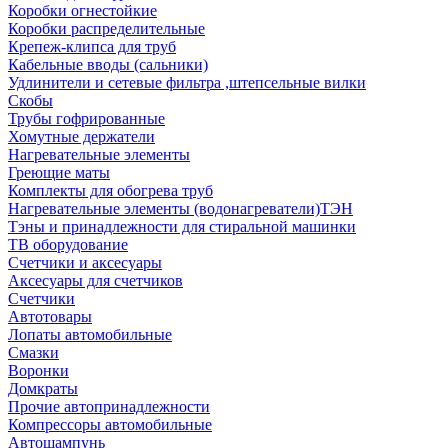
Коробки огнестойкие
Коробки распределительные
Крепеж-клипса для труб
Кабельные вводы (сальники)
Удлинители и сетевые фильтра ,штепсельные вилки
Скобы
Трубы гофрированные
Хомутные держатели
Нагревательные элементы
Греющие маты
Комплекты для обогрева труб
Нагревательные элементы (водонагреватели)ТЭН
Тэны и принадлежности для стиральной машинки
ТВ оборудование
Счетчики и аксесуары
Аксесуары для счетчиков
Счетчики
Автотовары
Лопаты автомобильные
Смазки
Воронки
Домкраты
Прочие автопринадлежности
Компрессоры автомобильные
Автошампунь