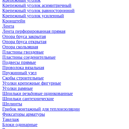
Крепежный уголок
Крепежный уголок асимитричный
Крепежный уголок равносторонний
Крепежный уголок усиленный
Кронштейн
Лента
Лента перфорированная прямая
Опора бруса закрытая
Опора бруса открытая
Опора скользящая
Пластины гвоздевые
Пластины соеденительные
Подвесы прямые
Проволока вязальная
Пружинный узел
Скобы строительные
Уголки крепежные фигурные
Уголки рамные
Шпильки резьбовые оцинкованные
Шпильки сантехнические
Шплинты
Грибок монтажный для теплоизоляции
Фиксаторы арматуры
Такелаж
Блоки одинарные