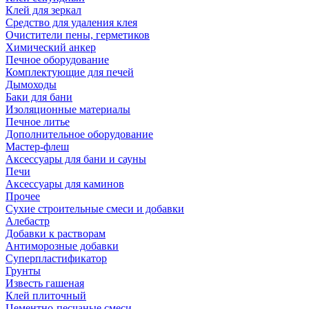
Клей для зеркал
Средство для удаления клея
Очистители пены, герметиков
Химический анкер
Печное оборудование
Комплектующие для печей
Дымоходы
Баки для бани
Изоляционные материалы
Печное литье
Дополнительное оборудование
Мастер-флеш
Аксессуары для бани и сауны
Печи
Аксессуары для каминов
Прочее
Сухие строительные смеси и добавки
Алебастр
Добавки к растворам
Антиморозные добавки
Суперпластификатор
Грунты
Известь гашеная
Клей плиточный
Цементно-песчаные смеси