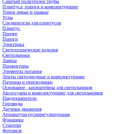
Сшитый полиэтилен трубы
Плинтуса, пороги и комплектующие
Торци левые и правые
Углы
Соединители для плинтусов
Плинтус
Прочее
Пороги
Электрика
Светотехнические изделия
Светильники
Лампы
Прожекторы
Элементы питания
Ленты светодиодные и комплектующие
Патроны и переходники
Основание , кронштейны для светильников
Аксессуары и комплектующие для светильников
Предохранители
Гирлянды
Датчики движения
Аппаратура пускорегулирующая
Фонарики
Стартера
Фотореле