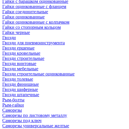
Гайки с барашком оцинкованные
Гайки оцинкованные с фланцем
Гайки соединительные
Гайки оцинкованные
Гайки оцинкованные с колпачком
Гайки со стопорным кольцом
Гайки черные
Гвозди
Гвозди для пневмоинструмента
Гвозди ершеные
Гвозди кровельные
Гвозди строительные
Гвозди винтовые
Гвозди мебельные
Гвозди строительные оцинкованные
Гвозди толевые
Гвозди финишные
Гвозди шиферные
Гвозди штапечные
Рым-болты
Рым-гайки
Саморезы
Саморезы по листовому металлу
Саморезы под ключ
Саморезы универсальные желтые