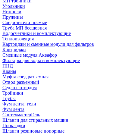
МП тройники
Угольники
Ниппели
Пружины
Соединители прямые
Труба МП бесшовная
Водосчетчики и комплектующие
Теплоизоляция
Картриджи и сменные модули для фильтров
Картриджи
Сменные модуля Аквафор
Фильтры для воды и комплектующие
ПНД
Краны
Муфта соед разъемная
Отвод разъемный
Седло с отводом
Тройники
Трубы
Фум лента, гели
Фум лента
СантехмастерГель
Шланги для стиральных машин
Прокладки
Шланги резиновые нопорные