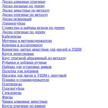
Диски алмазные отрезные
Диски пильные по дереву
Диски зачистные по металлу
Диски отрезные по металлу
Диски резиновый
Длинногубцы
Стаместки и наборы резцов по дереву
Диски отрезные по дереву
Кабелерезы
Метчики и метчикодержатели
Коронки в ассортименте
Корщетки, щетки зачистные для дрелей и УШМ
Круги лепестковые
Круг отрезной абразивный по металлу
Рубанки и лобзики ручные
Наборы для установки замков
Полотна для лобзиков
Насадки для дрели и УШМ с липучкой
Плашки и плашкодержатели
Плиткорезы
Плоскогубцы
Стеклорезы
Фрезы
Чашки алмазные зачистные
Круги отрезные по камню