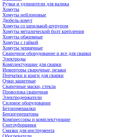
Ручки и удлинители для валика
Хомуты
Хомуты нейлоновые
Дюбель-хомут
Хомуты со шпилькой-шурупом
Хомуты металический болт крепления
Хомуты обжимные
Хомуты с гайкой
Хомуты червячные
Сварочное оборудование и все для сварки
Электроды
Комплектующие для сварки
Инверторы сварочные, резаки
Перчатки и краги для сварки
Очки защитные
Сварочные маски, стекла
Проволока сварочная
Электродержатели
Силовое оборудование
Бетономешалки
Бензогенераторы
Компрессоры и комплектующие
Снегоуборщики
Смазки для инструмента
Обогреватели