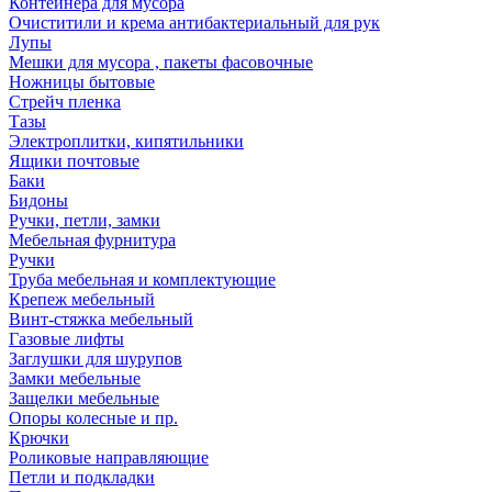
Контейнера для мусора
Очиститили и крема антибактериальный для рук
Лупы
Мешки для мусора , пакеты фасовочные
Ножницы бытовые
Стрейч пленка
Тазы
Электроплитки, кипятильники
Ящики почтовые
Баки
Бидоны
Ручки, петли, замки
Мебельная фурнитура
Ручки
Труба мебельная и комплектующие
Крепеж мебельный
Винт-стяжка мебельный
Газовые лифты
Заглушки для шурупов
Замки мебельные
Защелки мебельные
Опоры колесные и пр.
Крючки
Роликовые направляющие
Петли и подкладки