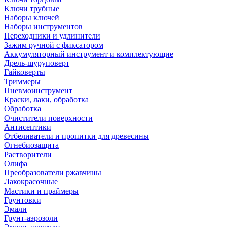
Ключи трубные
Наборы ключей
Наборы инструментов
Переходники и удлинители
Зажим ручной с фиксатором
Аккумуляторный инструмент и комплектующие
Дрель-шуруповерт
Гайковерты
Триммеры
Пневмоинструмент
Краски, лаки, обработка
Обработка
Очистители поверхности
Антисептики
Отбеливатели и пропитки для древесины
Огнебиозащита
Растворители
Олифа
Преобразователи ржавчины
Лакокрасочные
Мастики и праймеры
Грунтовки
Эмали
Грунт-аэрозоли