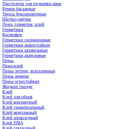
Пистолеты для подкачки шин
Ремни багажные
Тросы буксировочные
Щетки-смётки
Пена, герметик, клей
Герметики
Космофен
Герметики силиконовые
Герметики жаростойкие
Герметики кровельные
Герметики акриловые
Пены
Пена-клей
Пены летние, всесезонные
Пены зимние
Пены огнестойкие
Жидкие гвозди
Клей
Клей для обоев
Клей контактный
Клей универсальный
Клей монтажный
Клей эпоксидный
Клей ПВА
Клей секундный