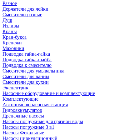
Разное
Держатели для лейки
Смесители разные
Душ
Изливы
Краны
Кран-букса
Крепежи
Маховики
Подводка гайка-гайка
Подводка гайка-шайба
Подводка к смесителю
Смесители для умывальника
Смесители для ванны
Смесители для кухни
Эксцентрик
Насосные оборудование и комплектующие
Комплектующие
Автономная насосная станция
Гидроаккумулятор
Дренажные насосы
Насосы погружные для грязной воды
Насосы погружные 3 в1
Насосы Фекальные
Насосы циркуляционный