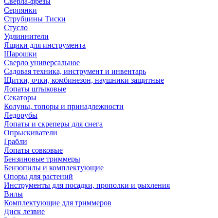
Сверла-фрезы
Серпянки
Струбцины Тиски
Стусло
Удлиннители
Ящики для инструмента
Шарошки
Сверло универсальное
Садовая техника, инструмент и инвентарь
Щитки, очки, комбинезон, наушники защитные
Лопаты штыковые
Секаторы
Колуны, топоры и принадлежности
Ледорубы
Лопаты и скреперы для снега
Опрыскиватели
Грабли
Лопаты совковые
Бензиновые триммеры
Бензопилы и комплектующие
Опоры для растений
Инструменты для посадки, прополки и рыхления
Вилы
Комплектующие для триммеров
Диск лезвие