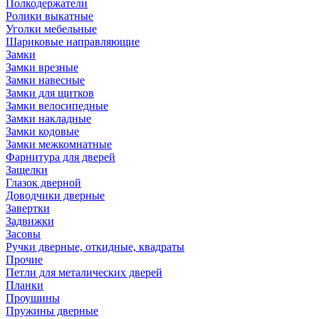
Полкодержатели
Ролики выкатные
Уголки мебельные
Шариковые направляющие
Замки
Замки врезные
Замки навесные
Замки для щитков
Замки велосипедные
Замки накладные
Замки кодовые
Замки межкомнатные
Фарнитура для дверей
Защелки
Глазок дверной
Доводчики дверные
Завертки
Задвижки
Засовы
Ручки дверные, откидные, квадраты
Прочие
Петли для металических дверей
Планки
Проушины
Пружины дверные