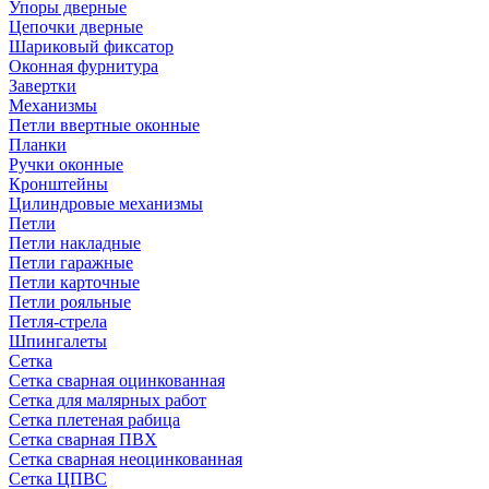
Упоры дверные
Цепочки дверные
Шариковый фиксатор
Оконная фурнитура
Завертки
Механизмы
Петли ввертные оконные
Планки
Ручки оконные
Кронштейны
Цилиндровые механизмы
Петли
Петли накладные
Петли гаражные
Петли карточные
Петли рояльные
Петля-стрела
Шпингалеты
Сетка
Сетка сварная оцинкованная
Сетка для малярных работ
Сетка плетеная рабица
Сетка сварная ПВХ
Сетка сварная неоцинкованная
Сетка ЦПВС