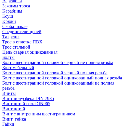
Вертлюги
Зажимы троса
Карабины
Коуш
Крюки
Скоба-шакле
Соединители цепей
Талрепы
Трос в оплетке ПВХ
Трос стальной
Цепь сварная оцинкованная
Болты
Болт с шестигранной головкой черный не полная резьба
Болт мебельный
Болт с шестигранной головкой черный полная резьба
Болт с шестигранной головкой оцинкованный полная резьба
Болт с шестигранной головкой оцинкованный не полная
резьба
Винты
Винт полусфера DIN 7985
Винт потай гол. DIN965
Винт потай
Винт с внутренним шестигранником
Винт+гайка
Гайки