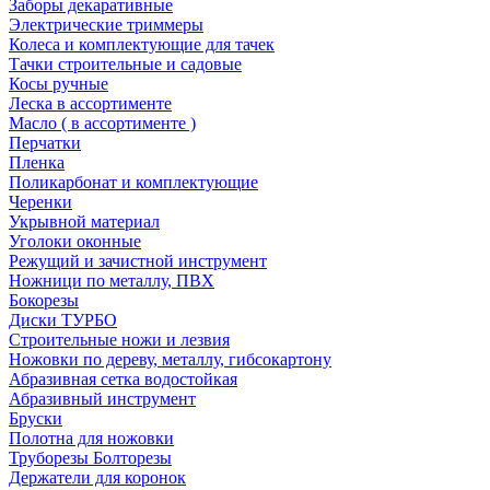
Заборы декаративные
Электрические триммеры
Колеса и комплектующие для тачек
Тачки строительные и садовые
Косы ручные
Леска в ассортименте
Масло ( в ассортименте )
Перчатки
Пленка
Поликарбонат и комплектующие
Черенки
Укрывной материал
Уголоки оконные
Режущий и зачистной инструмент
Ножници по металлу, ПВХ
Бокорезы
Диски ТУРБО
Строительные ножи и лезвия
Ножовки по дереву, металлу, гибсокартону
Абразивная сетка водостойкая
Абразивный инструмент
Бруски
Полотна для ножовки
Труборезы Болторезы
Держатели для коронок