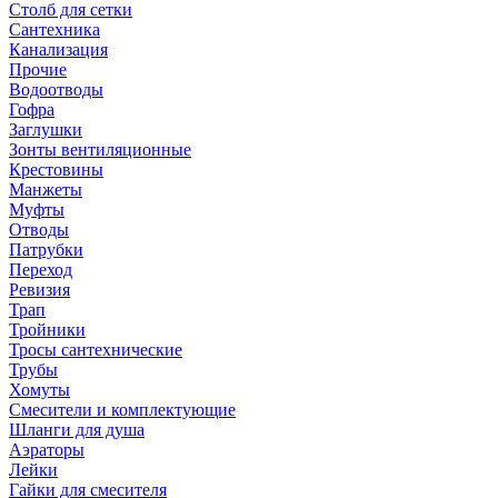
Столб для сетки
Сантехника
Канализация
Прочие
Водоотводы
Гофра
Заглушки
Зонты вентиляционные
Крестовины
Манжеты
Муфты
Отводы
Патрубки
Переход
Ревизия
Трап
Тройники
Тросы сантехнические
Трубы
Хомуты
Смесители и комплектующие
Шланги для душа
Аэраторы
Лейки
Гайки для смесителя