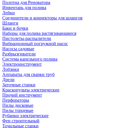
Полотна для Реноватора
Инвентарь для полива
Лейки
Соединители и коннекторы для шлангов
Шланги
Баки и бочки
Наборы для полива растягивающиеся
Пистолеты-распылители
Вибрационный погружной насос
Насосы садовые
Разбрызгиватели
Система капельного полива
Электроинструмент
Лобзики
Аппараты для сварки труб
Дрели
Заточные станки
Краскопульты электрические
Прочий инструмент
Перфораторы
Пилы дисковые
Пилы торцевые
Рубанки электрические
Фен строительный
Точильные станки