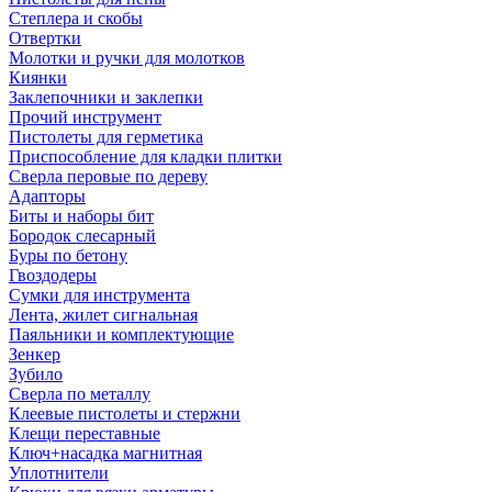
Степлера и скобы
Отвертки
Молотки и ручки для молотков
Киянки
Заклепочники и заклепки
Прочий инструмент
Пистолеты для герметика
Приспособление для кладки плитки
Сверла перовые по дереву
Адапторы
Биты и наборы бит
Бородок слесарный
Буры по бетону
Гвоздодеры
Сумки для инструмента
Лента, жилет сигнальная
Паяльники и комплектующие
Зенкер
Зубило
Сверла по металлу
Клеевые пистолеты и стержни
Клещи переставные
Ключ+насадка магнитная
Уплотнители