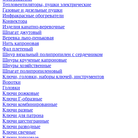
Тепловентиляторы, пушки электрические
Газовые и дизельные пушки
Инфракрасные обогреватели
Конвектора
Изделия канатно-веревочные
Шпагат джутовый
Веревка льно-пеньковая
Нить капроновая
Фал плетеный
Шнур вязальный полипропилен с сердечником
Шнуры крученые капроновые
Шнуры хозяйственные
Шпагат полипропиленовый
Ключи, головки, наборы ключей, инструментов
Воротки
Головки
Ключи рожковые
Ключи Г-образные
Ключи комбинированные
Ключи разные
Ключи для патрона
Ключи шестигранные
Ключи разводные
Ключи свечные
Ключи торцовые