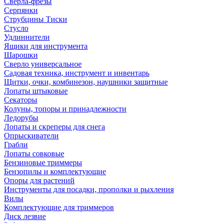
Сверла-фрезы
Серпянки
Струбцины Тиски
Стусло
Удлиннители
Ящики для инструмента
Шарошки
Сверло универсальное
Садовая техника, инструмент и инвентарь
Щитки, очки, комбинезон, наушники защитные
Лопаты штыковые
Секаторы
Колуны, топоры и принадлежности
Ледорубы
Лопаты и скреперы для снега
Опрыскиватели
Грабли
Лопаты совковые
Бензиновые триммеры
Бензопилы и комплектующие
Опоры для растений
Инструменты для посадки, прополки и рыхления
Вилы
Комплектующие для триммеров
Диск лезвие