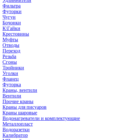
Удлиннители
Фильтра
Футорки
Чугун
Бочонки
К\Гайки
Крестовины
Муфты
Отводы
Переход
Резьба
Сгоны
Тройники
Уголки
Фланец
Футорка
Краны, вентили
Вентили
Прочие краны
Краны для писуаров
Краны шаровые
Водонагреватели и комплектующие
Металлопласт
Водоразетки
Калибратор