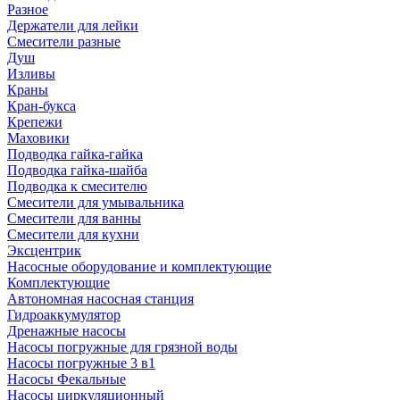
Разное
Держатели для лейки
Смесители разные
Душ
Изливы
Краны
Кран-букса
Крепежи
Маховики
Подводка гайка-гайка
Подводка гайка-шайба
Подводка к смесителю
Смесители для умывальника
Смесители для ванны
Смесители для кухни
Эксцентрик
Насосные оборудование и комплектующие
Комплектующие
Автономная насосная станция
Гидроаккумулятор
Дренажные насосы
Насосы погружные для грязной воды
Насосы погружные 3 в1
Насосы Фекальные
Насосы циркуляционный