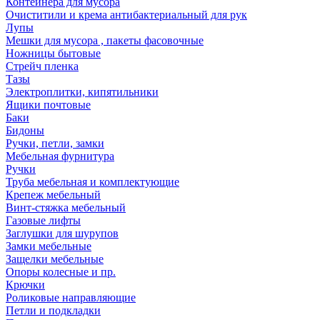
Контейнера для мусора
Очиститили и крема антибактериальный для рук
Лупы
Мешки для мусора , пакеты фасовочные
Ножницы бытовые
Стрейч пленка
Тазы
Электроплитки, кипятильники
Ящики почтовые
Баки
Бидоны
Ручки, петли, замки
Мебельная фурнитура
Ручки
Труба мебельная и комплектующие
Крепеж мебельный
Винт-стяжка мебельный
Газовые лифты
Заглушки для шурупов
Замки мебельные
Защелки мебельные
Опоры колесные и пр.
Крючки
Роликовые направляющие
Петли и подкладки