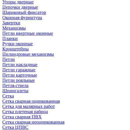
Упоры дверные
Цепочки дверные
Шариковый фиксатор
Оконная фурнитура
Завертки
Механизмы
Петли ввертные оконные
Планки
Ручки оконные
Кронштейны
Цилиндровые механизмы
Петли
Петли накладные
Петли гаражные
Петли карточные
Петли рояльные
Петля-стрела
Шпингалеты
Сетка
Сетка сварная оцинкованная
Сетка для малярных работ
Сетка плетеная рабица
Сетка сварная ПВХ
Сетка сварная неоцинкованная
Сетка ЦПВС