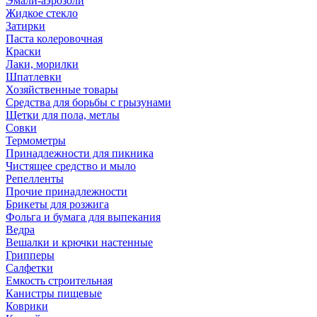
Эмали-аэрозоли
Жидкое стекло
Затирки
Паста колеровочная
Краски
Лаки, морилки
Шпатлевки
Хозяйственные товары
Средства для борьбы с грызунами
Щетки для пола, метлы
Совки
Термометры
Принадлежности для пикника
Чистящее средство и мыло
Репелленты
Прочие принадлежности
Брикеты для розжига
Фольга и бумага для выпекания
Ведра
Вешалки и крючки настенные
Грипперы
Салфетки
Емкость строительная
Канистры пищевые
Коврики