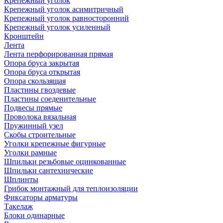
Крепежный уголок
Крепежный уголок асимитричный
Крепежный уголок равносторонний
Крепежный уголок усиленный
Кронштейн
Лента
Лента перфорированная прямая
Опора бруса закрытая
Опора бруса открытая
Опора скользящая
Пластины гвоздевые
Пластины соеденительные
Подвесы прямые
Проволока вязальная
Пружинный узел
Скобы строительные
Уголки крепежные фигурные
Уголки рамные
Шпильки резьбовые оцинкованные
Шпильки сантехнические
Шплинты
Грибок монтажный для теплоизоляции
Фиксаторы арматуры
Такелаж
Блоки одинарные