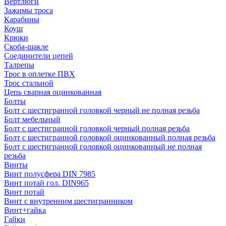
Вертлюги
Зажимы троса
Карабины
Коуш
Крюки
Скоба-шакле
Соединители цепей
Талрепы
Трос в оплетке ПВХ
Трос стальной
Цепь сварная оцинкованная
Болты
Болт с шестигранной головкой черный не полная резьба
Болт мебельный
Болт с шестигранной головкой черный полная резьба
Болт с шестигранной головкой оцинкованный полная резьба
Болт с шестигранной головкой оцинкованный не полная
резьба
Винты
Винт полусфера DIN 7985
Винт потай гол. DIN965
Винт потай
Винт с внутренним шестигранником
Винт+гайка
Гайки