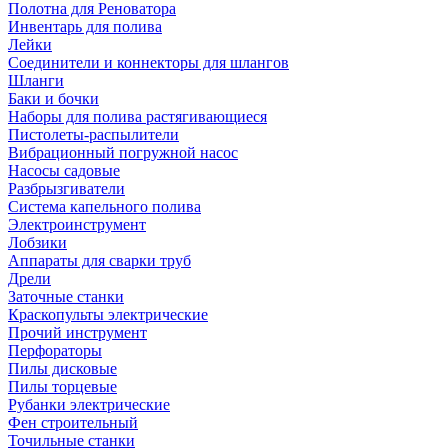
Полотна для Реноватора
Инвентарь для полива
Лейки
Соединители и коннекторы для шлангов
Шланги
Баки и бочки
Наборы для полива растягивающиеся
Пистолеты-распылители
Вибрационный погружной насос
Насосы садовые
Разбрызгиватели
Система капельного полива
Электроинструмент
Лобзики
Аппараты для сварки труб
Дрели
Заточные станки
Краскопульты электрические
Прочий инструмент
Перфораторы
Пилы дисковые
Пилы торцевые
Рубанки электрические
Фен строительный
Точильные станки