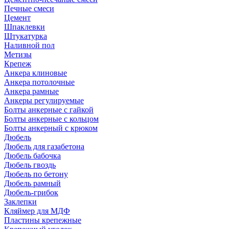
Печные смеси
Цемент
Шпаклевки
Штукатурка
Наливной пол
Метизы
Крепеж
Анкера клиновые
Анкера потолочные
Анкера рамные
Анкеры регулируемые
Болты анкерные с гайкой
Болты анкерные с кольцом
Болты анкерный с крюком
Дюбель
Дюбель для газабетона
Дюбель бабочка
Дюбель гвоздь
Дюбель по бетону
Дюбель рамный
Дюбель-грибок
Заклепки
Кляймер для МДФ
Пластины крепежные