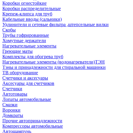
Коробки огнестойкие
Коробки распределительные
Крепеж-клипса для труб
Кабельные вводы (сальники)
Удлинители и сетевые фильтра ,штепсельные вилки
Скобы
Трубы гофрированные
Хомутные держатели
Нагревательные элементы
Греющие маты
Комплекты для обогрева труб
Нагревательные элементы (водонагреватели)ТЭН
Тэны и принадлежности для стиральной машинки
ТВ оборудование
Счетчики и аксесуары
Аксесуары для счетчиков
Счетчики
Автотовары
Лопаты автомобильные
Смазки
Воронки
Домкраты
Прочие автопринадлежности
Компрессоры автомобильные
Автошампунь