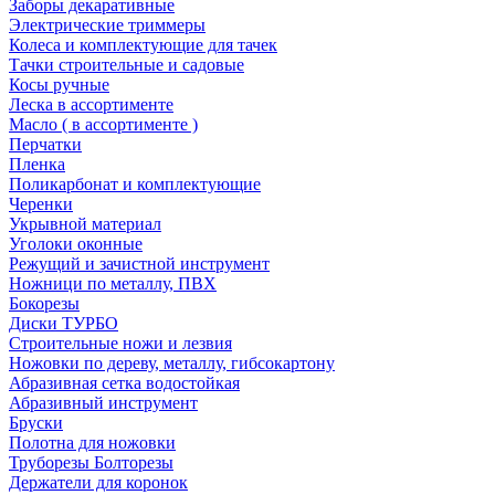
Заборы декаративные
Электрические триммеры
Колеса и комплектующие для тачек
Тачки строительные и садовые
Косы ручные
Леска в ассортименте
Масло ( в ассортименте )
Перчатки
Пленка
Поликарбонат и комплектующие
Черенки
Укрывной материал
Уголоки оконные
Режущий и зачистной инструмент
Ножници по металлу, ПВХ
Бокорезы
Диски ТУРБО
Строительные ножи и лезвия
Ножовки по дереву, металлу, гибсокартону
Абразивная сетка водостойкая
Абразивный инструмент
Бруски
Полотна для ножовки
Труборезы Болторезы
Держатели для коронок