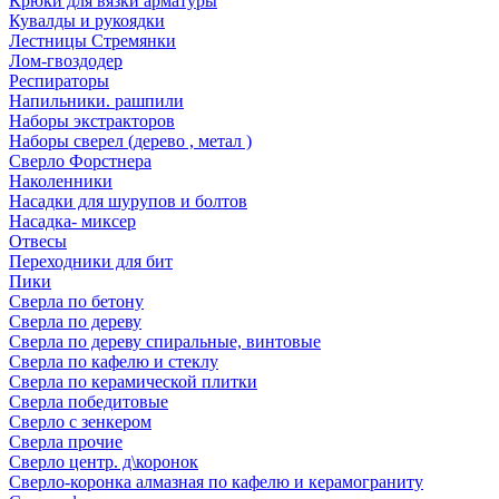
Крюки для вязки арматуры
Кувалды и рукоядки
Лестницы Стремянки
Лом-гвоздодер
Респираторы
Напильники. рашпили
Наборы экстракторов
Наборы сверел (дерево , метал )
Сверло Форстнера
Наколенники
Насадки для шурупов и болтов
Насадка- миксер
Отвесы
Переходники для бит
Пики
Сверла по бетону
Сверла по дереву
Сверла по дереву спиральные, винтовые
Сверла по кафелю и стеклу
Сверла по керамической плитки
Сверла победитовые
Сверло с зенкером
Сверла прочие
Сверло центр. д\коронок
Сверло-коронка алмазная по кафелю и керамограниту