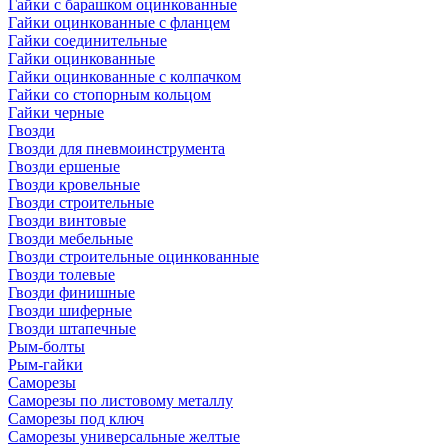
Гайки с барашком оцинкованные
Гайки оцинкованные с фланцем
Гайки соединительные
Гайки оцинкованные
Гайки оцинкованные с колпачком
Гайки со стопорным кольцом
Гайки черные
Гвозди
Гвозди для пневмоинструмента
Гвозди ершеные
Гвозди кровельные
Гвозди строительные
Гвозди винтовые
Гвозди мебельные
Гвозди строительные оцинкованные
Гвозди толевые
Гвозди финишные
Гвозди шиферные
Гвозди штапечные
Рым-болты
Рым-гайки
Саморезы
Саморезы по листовому металлу
Саморезы под ключ
Саморезы универсальные желтые