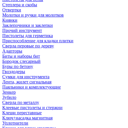
Степлера и скобы
Отвертки
Молотки и ручки для молотков
Киянки
Заклепочники и заклепки
Прочий инструмент
Пистолеты для герметика
Приспособление для кладки плитки
Сверла перовые по дереву
Адапторы
Биты и наборы бит
Бородок слесарный
Буры по бетону
Гвоздодеры
Сумки для инструмента
Лента, жилет сигнальная
Паяльники и комплектующие
Зенкер
Зубило
Сверла по металлу
Клеевые пистолеты и стержни
Клещи переставные
Ключ+насадка магнитная
Уплотнители