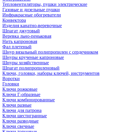
Тепловентиляторы, пушки электрические
Газовые и дизельные пушки
Инфракрасные обогреватели
Конвектора
Изделия канатно-веревочные
Шпагат джутовый
Веревка льно-пеньковая
Нить капроновая
Фал плетеный
Шнур вязальный полипропилен с сердечником
Шнуры крученые капроновые
Шнуры хозяйственные
Шпагат полипропиленовый
Ключи, головки, наборы ключей, инструментов
Воротки
Головки
Ключи рожковые
Ключи Г-образные
Ключи комбинированные
Ключи разные
Ключи для патрона
Ключи шестигранные
Ключи разводные
Ключи свечные
Ключи торцовые