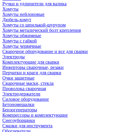
Ручки и удлинители для валика
Хомуты
Хомуты нейлоновые
Дюбель-хомут
Хомуты со шпилькой-шурупом
Хомуты металический болт крепления
Хомуты обжимные
Хомуты с гайкой
Хомуты червячные
Сварочное оборудование и все для сварки
Электроды
Комплектующие для сварки
Инверторы сварочные, резаки
Перчатки и краги для сварки
Очки защитные
Сварочные маски, стекла
Проволока сварочная
Электродержатели
Силовое оборудование
Бетономешалки
Бензогенераторы
Компрессоры и комплектующие
Снегоуборщики
Смазки для инструмента
Обогреватели