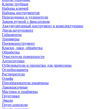
Ключи трубные
Наборы ключей
Наборы инструментов
Переходники и удлинители
Зажим ручной с фиксатором
Аккумуляторный инструмент и комплектующие
Дрель-шуруповерт
Гайковерты
Триммеры
Пневмоинструмент
Краски, лаки, обработка
Обработка
Очистители поверхности
Антисептики
Отбеливатели и пропитки для древесины
Огнебиозащита
Растворители
Олифа
Преобразователи ржавчины
Лакокрасочные
Мастики и праймеры
Грунтовки
Эмали
Грунт-аэрозоли