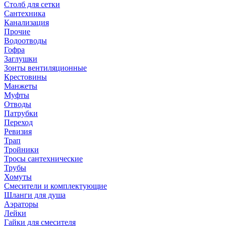
Столб для сетки
Сантехника
Канализация
Прочие
Водоотводы
Гофра
Заглушки
Зонты вентиляционные
Крестовины
Манжеты
Муфты
Отводы
Патрубки
Переход
Ревизия
Трап
Тройники
Тросы сантехнические
Трубы
Хомуты
Смесители и комплектующие
Шланги для душа
Аэраторы
Лейки
Гайки для смесителя