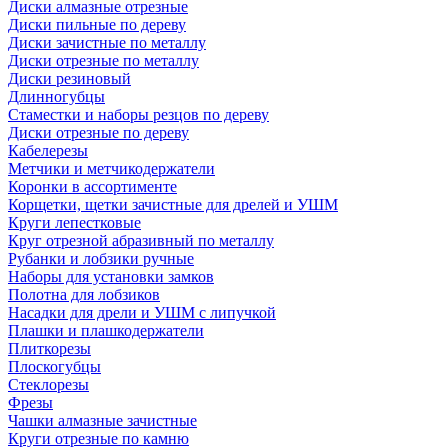
Диски алмазные отрезные
Диски пильные по дереву
Диски зачистные по металлу
Диски отрезные по металлу
Диски резиновый
Длинногубцы
Стаместки и наборы резцов по дереву
Диски отрезные по дереву
Кабелерезы
Метчики и метчикодержатели
Коронки в ассортименте
Корщетки, щетки зачистные для дрелей и УШМ
Круги лепестковые
Круг отрезной абразивный по металлу
Рубанки и лобзики ручные
Наборы для установки замков
Полотна для лобзиков
Насадки для дрели и УШМ с липучкой
Плашки и плашкодержатели
Плиткорезы
Плоскогубцы
Стеклорезы
Фрезы
Чашки алмазные зачистные
Круги отрезные по камню