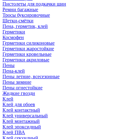
Пистолеты для подкачки шин
Ремни багажные
Тросы буксировочные
Щетки-смётки
Пена, герметик, клей
Герметики
Космофен
Герметики силиконовые
Герметики жаростойкие
Герметики кровельные
Герметики акриловые
Пены
Пена-клей
Пены летние, всесезонные
Пены зимние
Пены огнестойкие
Жидкие гвозди
Клей
Клей для обоев
Клей контактный
Клей универсальный
Клей монтажный
Клей эпоксидный
Клей ПВА
Клей секундный