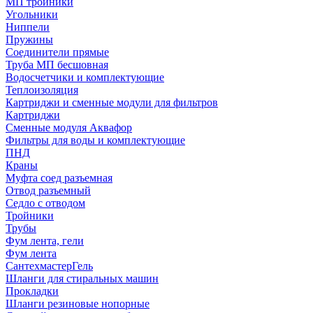
МП тройники
Угольники
Ниппели
Пружины
Соединители прямые
Труба МП бесшовная
Водосчетчики и комплектующие
Теплоизоляция
Картриджи и сменные модули для фильтров
Картриджи
Сменные модуля Аквафор
Фильтры для воды и комплектующие
ПНД
Краны
Муфта соед разъемная
Отвод разъемный
Седло с отводом
Тройники
Трубы
Фум лента, гели
Фум лента
СантехмастерГель
Шланги для стиральных машин
Прокладки
Шланги резиновые нопорные