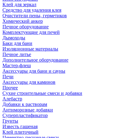
Клей для зеркал
Средство для удаления клея
Очистители пены, герметиков
Химический анкер
Печное оборудование
Комплектующие для печей
Дымоходы
Баки для бани
Изоляционные материалы
Печное литье
Дополнительное оборудование
Мастер-флеш
Аксессуары для бани и сауны
Печи
Аксессуары для каминов
Прочее
Сухие строительные смеси и добавки
Алебастр
Добавки к растворам
Антиморозные добавки
Суперпластификатор
Грунты
Известь гашеная
Клей плиточный
Цементно-песчаные смеси