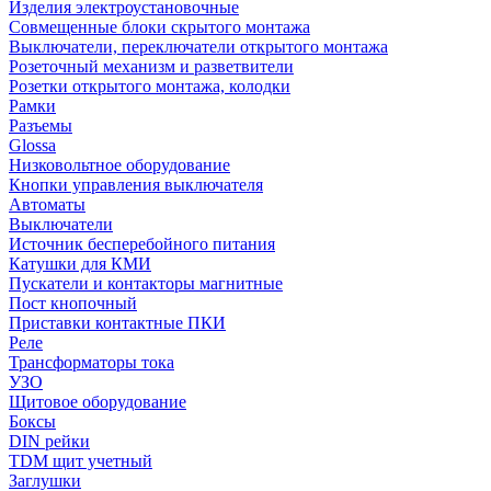
Изделия электроустановочные
Совмещенные блоки скрытого монтажа
Выключатели, переключатели открытого монтажа
Розеточный механизм и разветвители
Розетки открытого монтажа, колодки
Рамки
Разъемы
Glossa
Низковольтное оборудование
Кнопки управления выключателя
Автоматы
Выключатели
Источник бесперебойного питания
Катушки для КМИ
Пускатели и контакторы магнитные
Пост кнопочный
Приставки контактные ПКИ
Реле
Трансформаторы тока
УЗО
Щитовое оборудование
Боксы
DIN рейки
TDM щит учетный
Заглушки