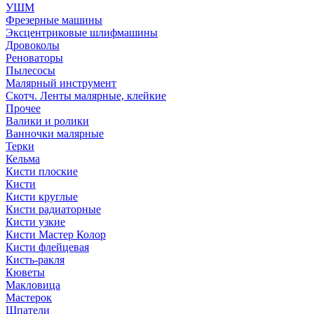
УШМ
Фрезерные машины
Эксцентриковые шлифмашины
Дровоколы
Реноваторы
Пылесосы
Малярный инструмент
Скотч. Ленты малярные, клейкие
Прочее
Валики и ролики
Ванночки малярные
Терки
Кельма
Кисти плоские
Кисти
Кисти круглые
Кисти радиаторные
Кисти узкие
Кисти Мастер Колор
Кисти флейцевая
Кисть-ракля
Кюветы
Макловица
Мастерок
Шпатели