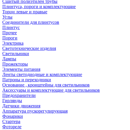
Сшитый полиэтилен трубы
Плинтуса, пороги и комплектующие
Торци левые и правые
Углы
Соединители для плинтусов
Плинтус
Прочее
Пороги
Электрика
Светотехнические изделия
Светильники
Лампы
Прожекторы
Элементы питания
Ленты светодиодные и комплектующие
Патроны и переходники
Основание , кронштейны для светильников
Аксессуары и комплектующие для светильников
Предохранители
Гирлянды
Датчики движения
Аппаратура пускорегулирующая
Фонарики
Стартера
Фотореле