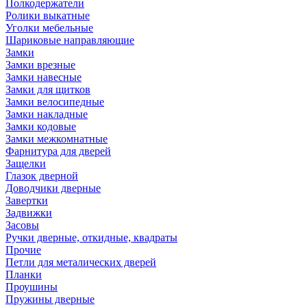
Полкодержатели
Ролики выкатные
Уголки мебельные
Шариковые направляющие
Замки
Замки врезные
Замки навесные
Замки для щитков
Замки велосипедные
Замки накладные
Замки кодовые
Замки межкомнатные
Фарнитура для дверей
Защелки
Глазок дверной
Доводчики дверные
Завертки
Задвижки
Засовы
Ручки дверные, откидные, квадраты
Прочие
Петли для металических дверей
Планки
Проушины
Пружины дверные