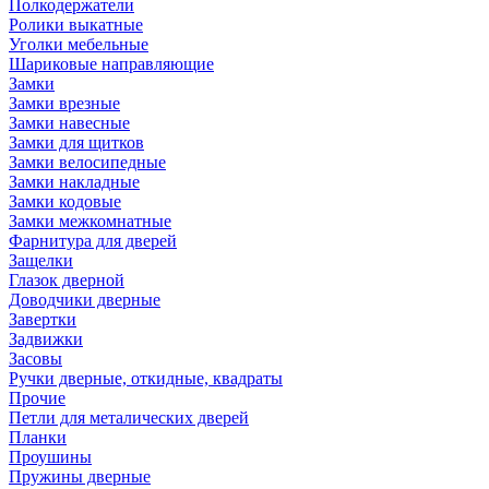
Полкодержатели
Ролики выкатные
Уголки мебельные
Шариковые направляющие
Замки
Замки врезные
Замки навесные
Замки для щитков
Замки велосипедные
Замки накладные
Замки кодовые
Замки межкомнатные
Фарнитура для дверей
Защелки
Глазок дверной
Доводчики дверные
Завертки
Задвижки
Засовы
Ручки дверные, откидные, квадраты
Прочие
Петли для металических дверей
Планки
Проушины
Пружины дверные