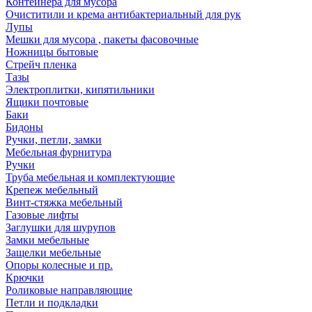
Контейнера для мусора
Очиститили и крема антибактериальный для рук
Лупы
Мешки для мусора , пакеты фасовочные
Ножницы бытовые
Стрейч пленка
Тазы
Электроплитки, кипятильники
Ящики почтовые
Баки
Бидоны
Ручки, петли, замки
Мебельная фурнитура
Ручки
Труба мебельная и комплектующие
Крепеж мебельный
Винт-стяжка мебельный
Газовые лифты
Заглушки для шурупов
Замки мебельные
Защелки мебельные
Опоры колесные и пр.
Крючки
Роликовые направляющие
Петли и подкладки