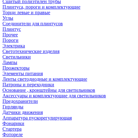
Сшитый полиэтилен трубы
Плинтуса, пороги и комплектующие
Торци левые и правые
Углы
Соединители для плинтусов
Плинтус
Прочее
Пороги
Электрика
Светотехнические изделия
Светильники
Лампы
Прожекторы
Элементы питания
Ленты светодиодные и комплектующие
Патроны и переходники
Основание , кронштейны для светильников
Аксессуары и комплектующие для светильников
Предохранители
Гирлянды
Датчики движения
Аппаратура пускорегулирующая
Фонарики
Стартера
Фотореле