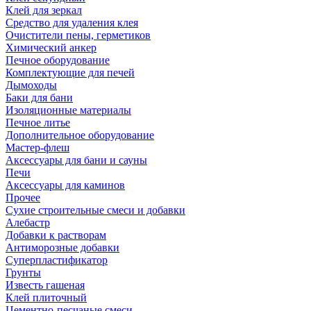
Клей для зеркал
Средство для удаления клея
Очистители пены, герметиков
Химический анкер
Печное оборудование
Комплектующие для печей
Дымоходы
Баки для бани
Изоляционные материалы
Печное литье
Дополнительное оборудование
Мастер-флеш
Аксессуары для бани и сауны
Печи
Аксессуары для каминов
Прочее
Сухие строительные смеси и добавки
Алебастр
Добавки к растворам
Антиморозные добавки
Суперпластификатор
Грунты
Известь гашеная
Клей плиточный
Цементно-песчаные смеси