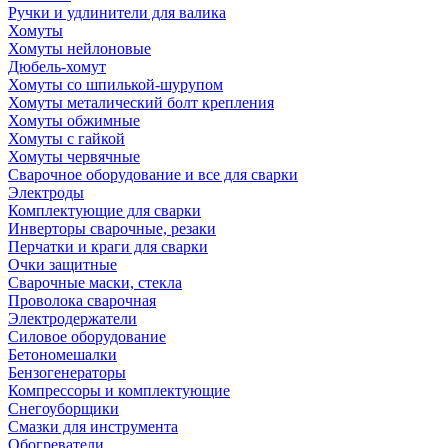
Ручки и удлинители для валика
Хомуты
Хомуты нейлоновые
Дюбель-хомут
Хомуты со шпилькой-шурупом
Хомуты металический болт крепления
Хомуты обжимные
Хомуты с гайкой
Хомуты червячные
Сварочное оборудование и все для сварки
Электроды
Комплектующие для сварки
Инверторы сварочные, резаки
Перчатки и краги для сварки
Очки защитные
Сварочные маски, стекла
Проволока сварочная
Электродержатели
Силовое оборудование
Бетономешалки
Бензогенераторы
Компрессоры и комплектующие
Снегоуборщики
Смазки для инструмента
Обогреватели