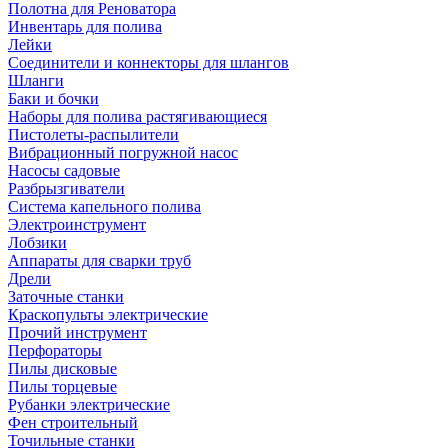
Полотна для Реноватора
Инвентарь для полива
Лейки
Соединители и коннекторы для шлангов
Шланги
Баки и бочки
Наборы для полива растягивающиеся
Пистолеты-распылители
Вибрационный погружной насос
Насосы садовые
Разбрызгиватели
Система капельного полива
Электроинструмент
Лобзики
Аппараты для сварки труб
Дрели
Заточные станки
Краскопульты электрические
Прочий инструмент
Перфораторы
Пилы дисковые
Пилы торцевые
Рубанки электрические
Фен строительный
Точильные станки