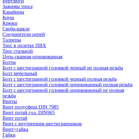
Вертлюги
Зажимы троса
Карабины
Коуш
Крюки
Скоба-шакле
Соединители цепей
Талрепы
Трос в оплетке ПВХ
Трос стальной
Цепь сварная оцинкованная
Болты
Болт с шестигранной головкой черный не полная резьба
Болт мебельный
Болт с шестигранной головкой черный полная резьба
Болт с шестигранной головкой оцинкованный полная резьба
Болт с шестигранной головкой оцинкованный не полная
резьба
Винты
Винт полусфера DIN 7985
Винт потай гол. DIN965
Винт потай
Винт с внутренним шестигранником
Винт+гайка
Гайки