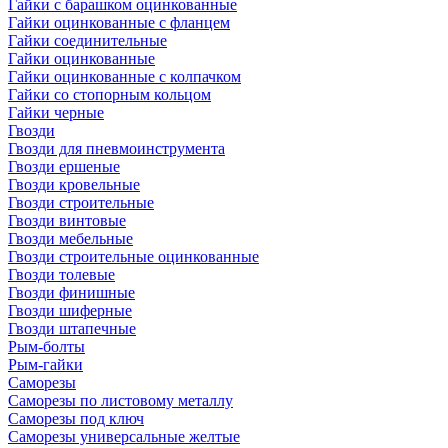
Гайки с барашком оцинкованные
Гайки оцинкованные с фланцем
Гайки соединительные
Гайки оцинкованные
Гайки оцинкованные с колпачком
Гайки со стопорным кольцом
Гайки черные
Гвозди
Гвозди для пневмоинструмента
Гвозди ершеные
Гвозди кровельные
Гвозди строительные
Гвозди винтовые
Гвозди мебельные
Гвозди строительные оцинкованные
Гвозди толевые
Гвозди финишные
Гвозди шиферные
Гвозди штапечные
Рым-болты
Рым-гайки
Саморезы
Саморезы по листовому металлу
Саморезы под ключ
Саморезы универсальные желтые