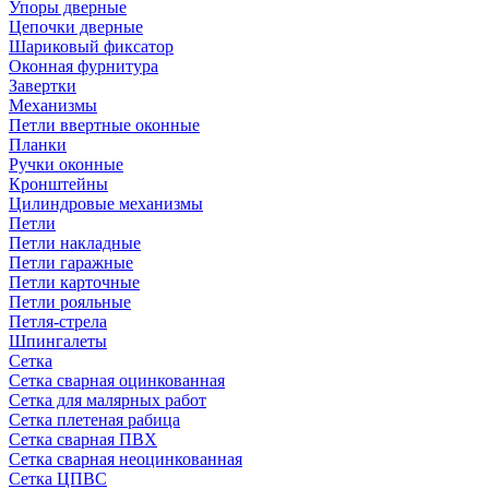
Упоры дверные
Цепочки дверные
Шариковый фиксатор
Оконная фурнитура
Завертки
Механизмы
Петли ввертные оконные
Планки
Ручки оконные
Кронштейны
Цилиндровые механизмы
Петли
Петли накладные
Петли гаражные
Петли карточные
Петли рояльные
Петля-стрела
Шпингалеты
Сетка
Сетка сварная оцинкованная
Сетка для малярных работ
Сетка плетеная рабица
Сетка сварная ПВХ
Сетка сварная неоцинкованная
Сетка ЦПВС