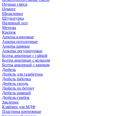
Печные смеси
Цемент
Шпаклевки
Штукатурка
Наливной пол
Метизы
Крепеж
Анкера клиновые
Анкера потолочные
Анкера рамные
Анкеры регулируемые
Болты анкерные с гайкой
Болты анкерные с кольцом
Болты анкерный с крюком
Дюбель
Дюбель для газабетона
Дюбель бабочка
Дюбель гвоздь
Дюбель по бетону
Дюбель рамный
Дюбель-грибок
Заклепки
Кляймер для МДФ
Пластины крепежные