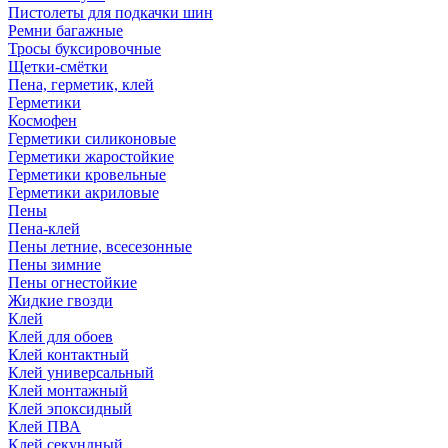
Пистолеты для подкачки шин
Ремни багажные
Тросы буксировочные
Щетки-смётки
Пена, герметик, клей
Герметики
Космофен
Герметики силиконовые
Герметики жаростойкие
Герметики кровельные
Герметики акриловые
Пены
Пена-клей
Пены летние, всесезонные
Пены зимние
Пены огнестойкие
Жидкие гвозди
Клей
Клей для обоев
Клей контактный
Клей универсальный
Клей монтажный
Клей эпоксидный
Клей ПВА
Клей секундный