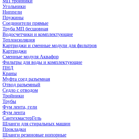
МП тройники
Угольники
Ниппели
Пружины
Соединители прямые
Труба МП бесшовная
Водосчетчики и комплектующие
Теплоизоляция
Картриджи и сменные модули для фильтров
Картриджи
Сменные модуля Аквафор
Фильтры для воды и комплектующие
ПНД
Краны
Муфта соед разъемная
Отвод разъемный
Седло с отводом
Тройники
Трубы
Фум лента, гели
Фум лента
СантехмастерГель
Шланги для стиральных машин
Прокладки
Шланги резиновые нопорные