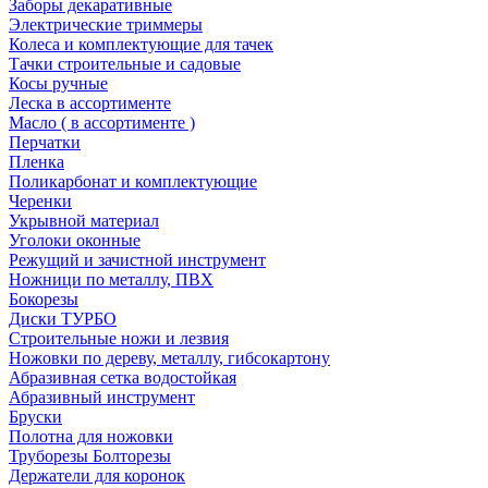
Заборы декаративные
Электрические триммеры
Колеса и комплектующие для тачек
Тачки строительные и садовые
Косы ручные
Леска в ассортименте
Масло ( в ассортименте )
Перчатки
Пленка
Поликарбонат и комплектующие
Черенки
Укрывной материал
Уголоки оконные
Режущий и зачистной инструмент
Ножници по металлу, ПВХ
Бокорезы
Диски ТУРБО
Строительные ножи и лезвия
Ножовки по дереву, металлу, гибсокартону
Абразивная сетка водостойкая
Абразивный инструмент
Бруски
Полотна для ножовки
Труборезы Болторезы
Держатели для коронок