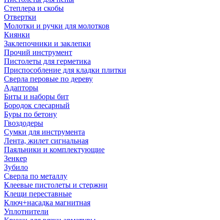
Степлера и скобы
Отвертки
Молотки и ручки для молотков
Киянки
Заклепочники и заклепки
Прочий инструмент
Пистолеты для герметика
Приспособление для кладки плитки
Сверла перовые по дереву
Адапторы
Биты и наборы бит
Бородок слесарный
Буры по бетону
Гвоздодеры
Сумки для инструмента
Лента, жилет сигнальная
Паяльники и комплектующие
Зенкер
Зубило
Сверла по металлу
Клеевые пистолеты и стержни
Клещи переставные
Ключ+насадка магнитная
Уплотнители