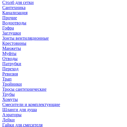
Столб для сетки
Сантехника
Канализация
Прочие
Водоотводы
Гофра
Заглушки
Зонты вентиляционные
Крестовины
Манжеты
Муфты
Отводы
Патрубки
Переход
Ревизия
Трап
Тройники
Тросы сантехнические
Трубы
Хомуты
Смесители и комплектующие
Шланги для душа
Аэраторы
Лейки
Гайки для смесителя