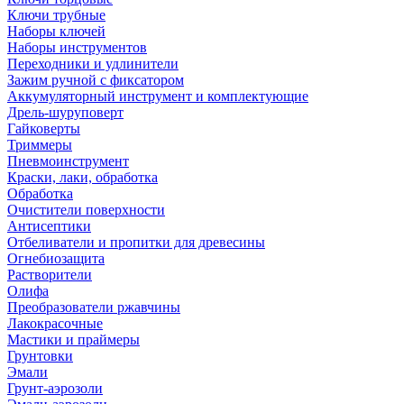
Ключи трубные
Наборы ключей
Наборы инструментов
Переходники и удлинители
Зажим ручной с фиксатором
Аккумуляторный инструмент и комплектующие
Дрель-шуруповерт
Гайковерты
Триммеры
Пневмоинструмент
Краски, лаки, обработка
Обработка
Очистители поверхности
Антисептики
Отбеливатели и пропитки для древесины
Огнебиозащита
Растворители
Олифа
Преобразователи ржавчины
Лакокрасочные
Мастики и праймеры
Грунтовки
Эмали
Грунт-аэрозоли