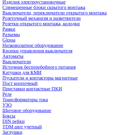
Изделия электроустановочные
Совмещенные блоки скрытого монтажа
Выключатели, переключатели открытого монтажа
Розеточный механизм и разветвители
Розетки открытого монтажа, колодки
Рамки
Разъемы
Glossa
Низковольтное оборудование
Кнопки управления выключателя
Автоматы
Выключатели
Источник бесперебойного питания
Катушки для КМИ
Пускатели и контакторы магнитные
Пост кнопочный
Приставки контактные ПКИ
Реле
Трансформаторы тока
УЗО
Щитовое оборудование
Боксы
DIN рейки
TDM щит учетный
Заглушки