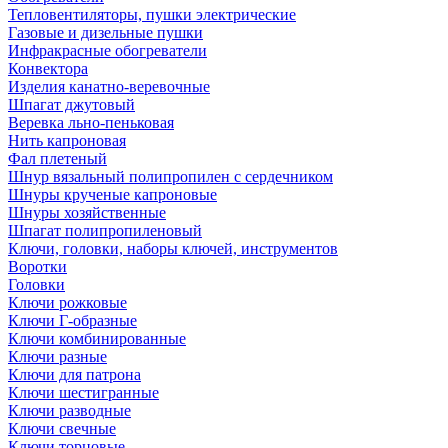
Тепловентиляторы, пушки электрические
Газовые и дизельные пушки
Инфракрасные обогреватели
Конвектора
Изделия канатно-веревочные
Шпагат джутовый
Веревка льно-пеньковая
Нить капроновая
Фал плетеный
Шнур вязальный полипропилен с сердечником
Шнуры крученые капроновые
Шнуры хозяйственные
Шпагат полипропиленовый
Ключи, головки, наборы ключей, инструментов
Воротки
Головки
Ключи рожковые
Ключи Г-образные
Ключи комбинированные
Ключи разные
Ключи для патрона
Ключи шестигранные
Ключи разводные
Ключи свечные
Ключи торцовые