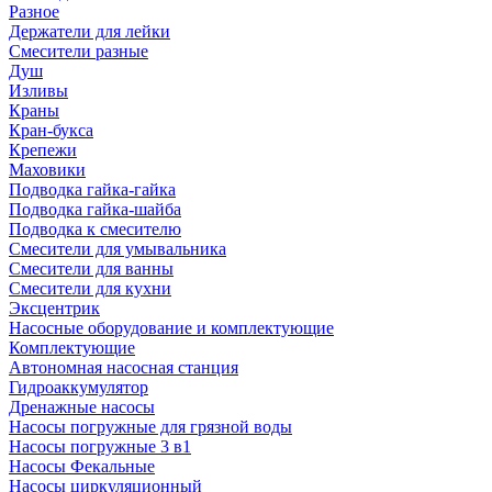
Разное
Держатели для лейки
Смесители разные
Душ
Изливы
Краны
Кран-букса
Крепежи
Маховики
Подводка гайка-гайка
Подводка гайка-шайба
Подводка к смесителю
Смесители для умывальника
Смесители для ванны
Смесители для кухни
Эксцентрик
Насосные оборудование и комплектующие
Комплектующие
Автономная насосная станция
Гидроаккумулятор
Дренажные насосы
Насосы погружные для грязной воды
Насосы погружные 3 в1
Насосы Фекальные
Насосы циркуляционный