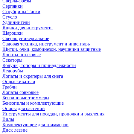
Сверла-фрезы
Серпянки
Струбцины Тиски
Стусло
Удлиннители
Ящики для инструмента
Шарошки
Сверло универсальное
Садовая техника, инструмент и инвентарь
Щитки, очки, комбинезон, наушники защитные
Лопаты штыковые
Секаторы
Колуны, топоры и принадлежности
Ледорубы
Лопаты и скреперы для снега
Опрыскиватели
Грабли
Лопаты совковые
Бензиновые триммеры
Бензопилы и комплектующие
Опоры для растений
Инструменты для посадки, прополки и рыхления
Вилы
Комплектующие для триммеров
Диск лезвие