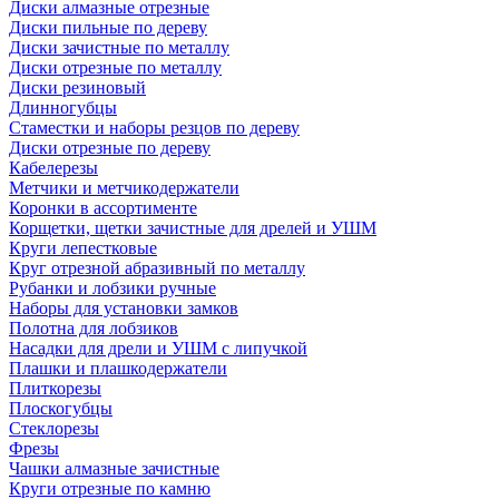
Диски алмазные отрезные
Диски пильные по дереву
Диски зачистные по металлу
Диски отрезные по металлу
Диски резиновый
Длинногубцы
Стаместки и наборы резцов по дереву
Диски отрезные по дереву
Кабелерезы
Метчики и метчикодержатели
Коронки в ассортименте
Корщетки, щетки зачистные для дрелей и УШМ
Круги лепестковые
Круг отрезной абразивный по металлу
Рубанки и лобзики ручные
Наборы для установки замков
Полотна для лобзиков
Насадки для дрели и УШМ с липучкой
Плашки и плашкодержатели
Плиткорезы
Плоскогубцы
Стеклорезы
Фрезы
Чашки алмазные зачистные
Круги отрезные по камню