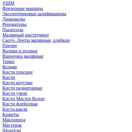
УШМ
Фрезерные машины
Эксцентриковые шлифмашины
Дровоколы
Реноваторы
Пылесосы
Малярный инструмент
Скотч. Ленты малярные, клейкие
Прочее
Валики и ролики
Ванночки малярные
Терки
Кельма
Кисти плоские
Кисти
Кисти круглые
Кисти радиаторные
Кисти узкие
Кисти Мастер Колор
Кисти флейцевая
Кисть-ракля
Кюветы
Макловица
Мастерок
Шпатели