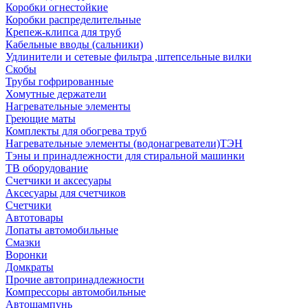
Коробки огнестойкие
Коробки распределительные
Крепеж-клипса для труб
Кабельные вводы (сальники)
Удлинители и сетевые фильтра ,штепсельные вилки
Скобы
Трубы гофрированные
Хомутные держатели
Нагревательные элементы
Греющие маты
Комплекты для обогрева труб
Нагревательные элементы (водонагреватели)ТЭН
Тэны и принадлежности для стиральной машинки
ТВ оборудование
Счетчики и аксесуары
Аксесуары для счетчиков
Счетчики
Автотовары
Лопаты автомобильные
Смазки
Воронки
Домкраты
Прочие автопринадлежности
Компрессоры автомобильные
Автошампунь