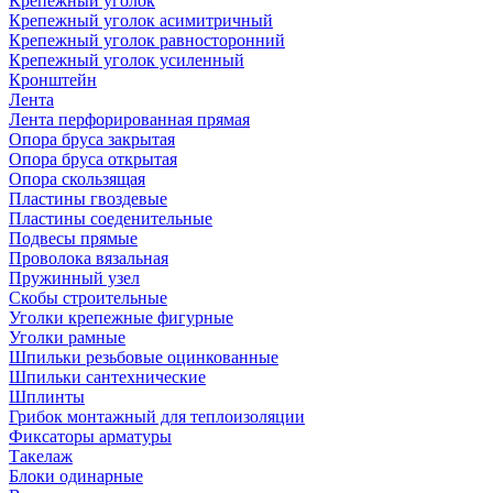
Крепежный уголок
Крепежный уголок асимитричный
Крепежный уголок равносторонний
Крепежный уголок усиленный
Кронштейн
Лента
Лента перфорированная прямая
Опора бруса закрытая
Опора бруса открытая
Опора скользящая
Пластины гвоздевые
Пластины соеденительные
Подвесы прямые
Проволока вязальная
Пружинный узел
Скобы строительные
Уголки крепежные фигурные
Уголки рамные
Шпильки резьбовые оцинкованные
Шпильки сантехнические
Шплинты
Грибок монтажный для теплоизоляции
Фиксаторы арматуры
Такелаж
Блоки одинарные