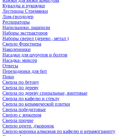
Крюки для вязки арматуры
Кувалды и рукоядки
Лестницы Стремянки
Лом-гвоздодер
Респираторы
Напильники. рашпили
Наборы экстракторов
Наборы сверел (дерево , метал )
Сверло Форстнера
Наколенники
Насадки для шурупов и болтов
Насадка- миксер
Отвесы
Переходники для бит
Пики
Сверла по бетону
Сверла по дереву
Сверла по дереву спиральные, винтовые
Сверла по кафелю и стеклу
Сверла по керамической плитки
Сверла победитовые
Сверло с зенкером
Сверла прочие
Сверло центр. д\коронок
Сверло-коронка алмазная по кафелю и керамограниту