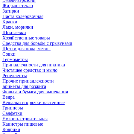
Эмали-аэрозоли
Жидкое стекло
Затирки
Паста колеровочная
Краски
Лаки, морилки
Шпатлевки
Хозяйственные товары
Средства для борьбы с грызунами
Щетки для пола, метлы
Совки
Термометры
Принадлежности для пикника
Чистящее средство и мыло
Репелленты
Прочие принадлежности
Брикеты для розжига
Фольга и бумага для выпекания
Ведра
Вешалки и крючки настенные
Грипперы
Салфетки
Емкость строительная
Канистры пищевые
Коврики