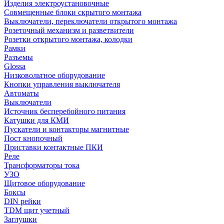
Изделия электроустановочные
Совмещенные блоки скрытого монтажа
Выключатели, переключатели открытого монтажа
Розеточный механизм и разветвители
Розетки открытого монтажа, колодки
Рамки
Разъемы
Glossa
Низковольтное оборудование
Кнопки управления выключателя
Автоматы
Выключатели
Источник бесперебойного питания
Катушки для КМИ
Пускатели и контакторы магнитные
Пост кнопочный
Приставки контактные ПКИ
Реле
Трансформаторы тока
УЗО
Щитовое оборудование
Боксы
DIN рейки
TDM щит учетный
Заглушки