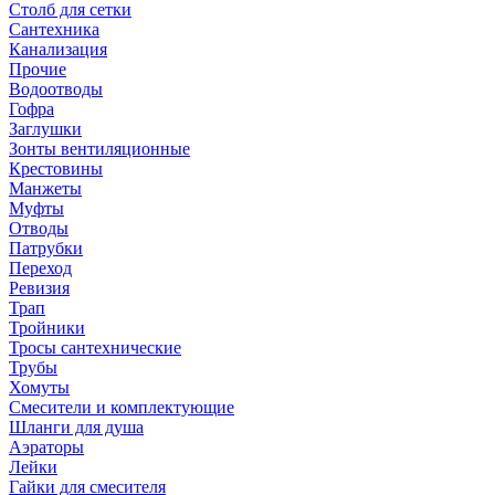
Столб для сетки
Сантехника
Канализация
Прочие
Водоотводы
Гофра
Заглушки
Зонты вентиляционные
Крестовины
Манжеты
Муфты
Отводы
Патрубки
Переход
Ревизия
Трап
Тройники
Тросы сантехнические
Трубы
Хомуты
Смесители и комплектующие
Шланги для душа
Аэраторы
Лейки
Гайки для смесителя