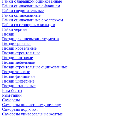
Гайки с барашком оцинкованные
Гайки оцинкованные с фланцем
Гайки соединительные
Гайки оцинкованные
Гайки оцинкованные с колпачком
Гайки со стопорным кольцом
Гайки черные
Гвозди
Гвозди для пневмоинструмента
Гвозди ершеные
Гвозди кровельные
Гвозди строительные
Гвозди винтовые
Гвозди мебельные
Гвозди строительные оцинкованные
Гвозди толевые
Гвозди финишные
Гвозди шиферные
Гвозди штапечные
Рым-болты
Рым-гайки
Саморезы
Саморезы по листовому металлу
Саморезы под ключ
Саморезы универсальные желтые