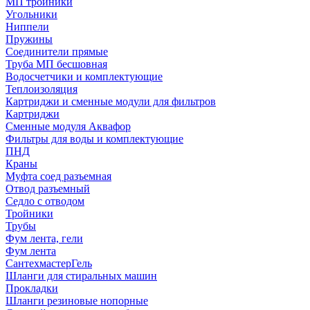
МП тройники
Угольники
Ниппели
Пружины
Соединители прямые
Труба МП бесшовная
Водосчетчики и комплектующие
Теплоизоляция
Картриджи и сменные модули для фильтров
Картриджи
Сменные модуля Аквафор
Фильтры для воды и комплектующие
ПНД
Краны
Муфта соед разъемная
Отвод разъемный
Седло с отводом
Тройники
Трубы
Фум лента, гели
Фум лента
СантехмастерГель
Шланги для стиральных машин
Прокладки
Шланги резиновые нопорные