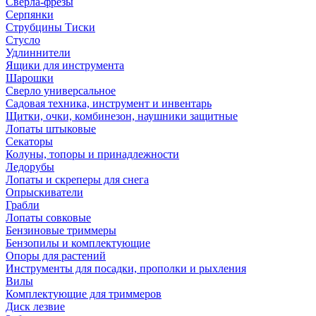
Сверла-фрезы
Серпянки
Струбцины Тиски
Стусло
Удлиннители
Ящики для инструмента
Шарошки
Сверло универсальное
Садовая техника, инструмент и инвентарь
Щитки, очки, комбинезон, наушники защитные
Лопаты штыковые
Секаторы
Колуны, топоры и принадлежности
Ледорубы
Лопаты и скреперы для снега
Опрыскиватели
Грабли
Лопаты совковые
Бензиновые триммеры
Бензопилы и комплектующие
Опоры для растений
Инструменты для посадки, прополки и рыхления
Вилы
Комплектующие для триммеров
Диск лезвие