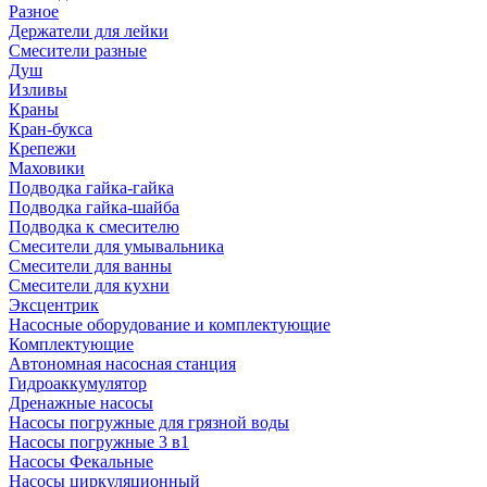
Разное
Держатели для лейки
Смесители разные
Душ
Изливы
Краны
Кран-букса
Крепежи
Маховики
Подводка гайка-гайка
Подводка гайка-шайба
Подводка к смесителю
Смесители для умывальника
Смесители для ванны
Смесители для кухни
Эксцентрик
Насосные оборудование и комплектующие
Комплектующие
Автономная насосная станция
Гидроаккумулятор
Дренажные насосы
Насосы погружные для грязной воды
Насосы погружные 3 в1
Насосы Фекальные
Насосы циркуляционный