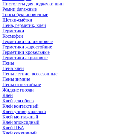
Пистолеты для подкачки шин
Ремни багажные
Тросы буксировочные
Щетки-смётки
Пена, герметик, клей
Герметики
Космофен
Герметики силиконовые
Герметики жаростойкие
Герметики кровельные
Герметики акриловые
Пены
Пена-клей
Пены летние, всесезонные
Пены зимние
Пены огнестойкие
Жидкие гвозди
Клей
Клей для обоев
Клей контактный
Клей универсальный
Клей монтажный
Клей эпоксидный
Клей ПВА
Клей секундный