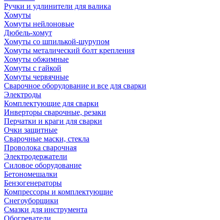
Ручки и удлинители для валика
Хомуты
Хомуты нейлоновые
Дюбель-хомут
Хомуты со шпилькой-шурупом
Хомуты металический болт крепления
Хомуты обжимные
Хомуты с гайкой
Хомуты червячные
Сварочное оборудование и все для сварки
Электроды
Комплектующие для сварки
Инверторы сварочные, резаки
Перчатки и краги для сварки
Очки защитные
Сварочные маски, стекла
Проволока сварочная
Электродержатели
Силовое оборудование
Бетономешалки
Бензогенераторы
Компрессоры и комплектующие
Снегоуборщики
Смазки для инструмента
Обогреватели