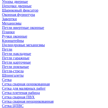
Упоры дверные
Цепочки дверные
Шариковый фиксатор
Оконная фурнитура
Завертки
Механизмы
Петли ввертные оконные
Планки
Ручки оконные
Кронштейны
Цилиндровые механизмы
Петли
Петли накладные
Петли гаражные
Петли карточные
Петли рояльные
Петля-стрела
Шпингалеты
Сетка
Сетка сварная оцинкованная
Сетка для малярных работ
Сетка плетеная рабица
Сетка сварная ПВХ
Сетка сварная неоцинкованная
Сетка ЦПВС