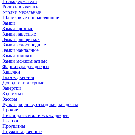
Полкодержатели
Ролики выкатные
Уголки мебельные
Шариковые направляющие
Замки
Замки врезные
Замки навесные
Замки для щитков
Замки велосипедные
Замки накладные
Замки кодовые
Замки межкомнатные
Фарнитура для дверей
Защелки
Глазок дверной
Доводчики дверные
Завертки
Задвижки
Засовы
Ручки дверные, откидные, квадраты
Прочие
Петли для металических дверей
Планки
Проушины
Пружины дверные