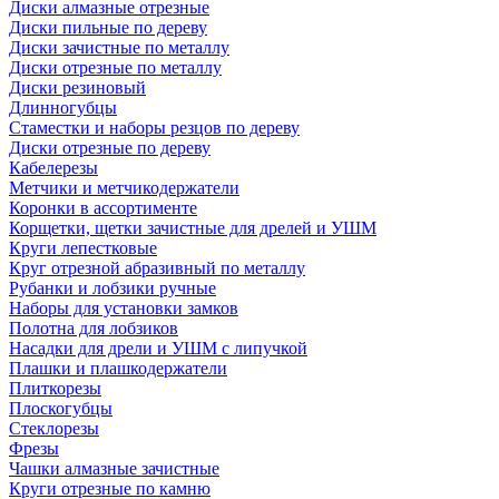
Диски алмазные отрезные
Диски пильные по дереву
Диски зачистные по металлу
Диски отрезные по металлу
Диски резиновый
Длинногубцы
Стаместки и наборы резцов по дереву
Диски отрезные по дереву
Кабелерезы
Метчики и метчикодержатели
Коронки в ассортименте
Корщетки, щетки зачистные для дрелей и УШМ
Круги лепестковые
Круг отрезной абразивный по металлу
Рубанки и лобзики ручные
Наборы для установки замков
Полотна для лобзиков
Насадки для дрели и УШМ с липучкой
Плашки и плашкодержатели
Плиткорезы
Плоскогубцы
Стеклорезы
Фрезы
Чашки алмазные зачистные
Круги отрезные по камню