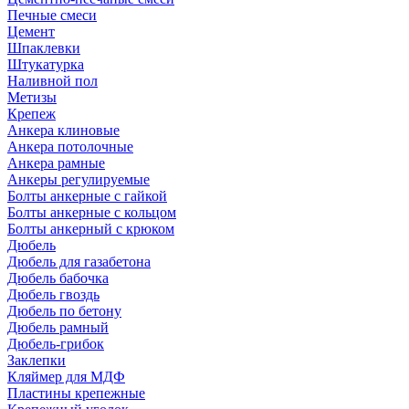
Печные смеси
Цемент
Шпаклевки
Штукатурка
Наливной пол
Метизы
Крепеж
Анкера клиновые
Анкера потолочные
Анкера рамные
Анкеры регулируемые
Болты анкерные с гайкой
Болты анкерные с кольцом
Болты анкерный с крюком
Дюбель
Дюбель для газабетона
Дюбель бабочка
Дюбель гвоздь
Дюбель по бетону
Дюбель рамный
Дюбель-грибок
Заклепки
Кляймер для МДФ
Пластины крепежные