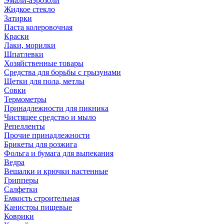
Эмали-аэрозоли
Жидкое стекло
Затирки
Паста колеровочная
Краски
Лаки, морилки
Шпатлевки
Хозяйственные товары
Средства для борьбы с грызунами
Щетки для пола, метлы
Совки
Термометры
Принадлежности для пикника
Чистящее средство и мыло
Репелленты
Прочие принадлежности
Брикеты для розжига
Фольга и бумага для выпекания
Ведра
Вешалки и крючки настенные
Грипперы
Салфетки
Емкость строительная
Канистры пищевые
Коврики