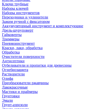
Ключи трубные
Наборы ключей
Наборы инструментов
Переходники и удлинители
Зажим ручной с фиксатором
Аккумуляторный инструмент и комплектующие
Дрель-шуруповерт
Гайковерты
Триммеры
Пневмоинструмент
Краски, лаки, обработка
Обработка
Очистители поверхности
Антисептики
Отбеливатели и пропитки для древесины
Огнебиозащита
Растворители
Олифа
Преобразователи ржавчины
Лакокрасочные
Мастики и праймеры
Грунтовки
Эмали
Грунт-аэрозоли