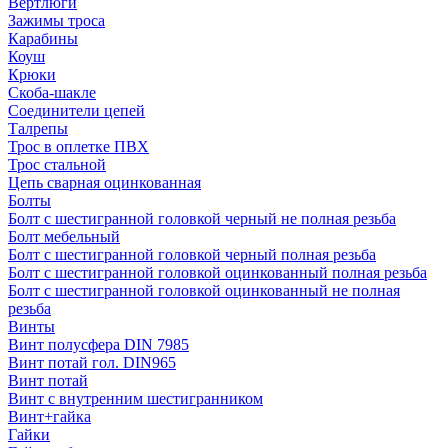
Вертлюги
Зажимы троса
Карабины
Коуш
Крюки
Скоба-шакле
Соединители цепей
Талрепы
Трос в оплетке ПВХ
Трос стальной
Цепь сварная оцинкованная
Болты
Болт с шестигранной головкой черный не полная резьба
Болт мебельный
Болт с шестигранной головкой черный полная резьба
Болт с шестигранной головкой оцинкованный полная резьба
Болт с шестигранной головкой оцинкованный не полная
резьба
Винты
Винт полусфера DIN 7985
Винт потай гол. DIN965
Винт потай
Винт с внутренним шестигранником
Винт+гайка
Гайки