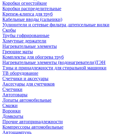
Коробки огнестойкие
Коробки распределительные
Крепеж-клипса для труб
Кабельные вводы (сальники)
Удлинители и сетевые фильтра ,штепсельные вилки
Скобы
Трубы гофрированные
Хомутные держатели
Нагревательные элементы
Греющие маты
Комплекты для обогрева труб
Нагревательные элементы (водонагреватели)ТЭН
Тэны и принадлежности для стиральной машинки
ТВ оборудование
Счетчики и аксесуары
Аксесуары для счетчиков
Счетчики
Автотовары
Лопаты автомобильные
Смазки
Воронки
Домкраты
Прочие автопринадлежности
Компрессоры автомобильные
Автошампунь