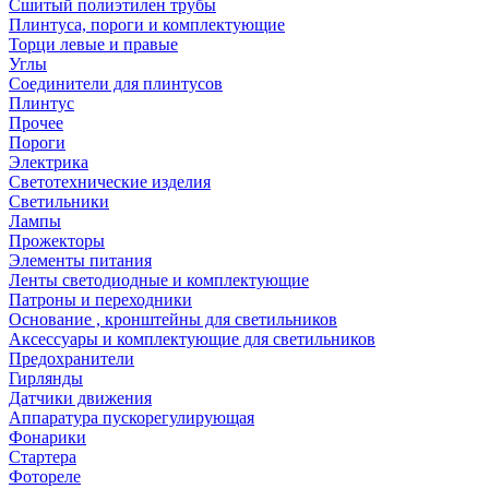
Сшитый полиэтилен трубы
Плинтуса, пороги и комплектующие
Торци левые и правые
Углы
Соединители для плинтусов
Плинтус
Прочее
Пороги
Электрика
Светотехнические изделия
Светильники
Лампы
Прожекторы
Элементы питания
Ленты светодиодные и комплектующие
Патроны и переходники
Основание , кронштейны для светильников
Аксессуары и комплектующие для светильников
Предохранители
Гирлянды
Датчики движения
Аппаратура пускорегулирующая
Фонарики
Стартера
Фотореле