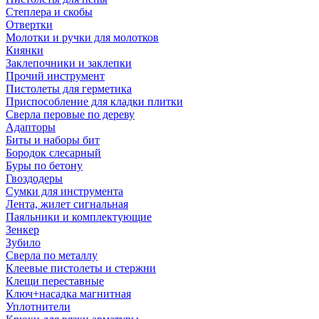
Степлера и скобы
Отвертки
Молотки и ручки для молотков
Киянки
Заклепочники и заклепки
Прочий инструмент
Пистолеты для герметика
Приспособление для кладки плитки
Сверла перовые по дереву
Адапторы
Биты и наборы бит
Бородок слесарный
Буры по бетону
Гвоздодеры
Сумки для инструмента
Лента, жилет сигнальная
Паяльники и комплектующие
Зенкер
Зубило
Сверла по металлу
Клеевые пистолеты и стержни
Клещи переставные
Ключ+насадка магнитная
Уплотнители