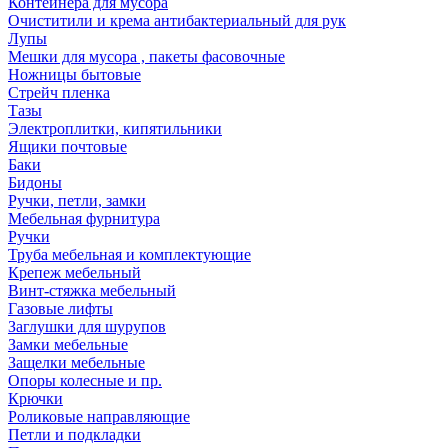
Контейнера для мусора
Очиститили и крема антибактериальный для рук
Лупы
Мешки для мусора , пакеты фасовочные
Ножницы бытовые
Стрейч пленка
Тазы
Электроплитки, кипятильники
Ящики почтовые
Баки
Бидоны
Ручки, петли, замки
Мебельная фурнитура
Ручки
Труба мебельная и комплектующие
Крепеж мебельный
Винт-стяжка мебельный
Газовые лифты
Заглушки для шурупов
Замки мебельные
Защелки мебельные
Опоры колесные и пр.
Крючки
Роликовые направляющие
Петли и подкладки