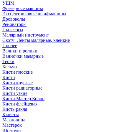
УШМ
Фрезерные машины
Эксцентриковые шлифмашины
Дровоколы
Реноваторы
Пылесосы
Малярный инструмент
Скотч. Ленты малярные, клейкие
Прочее
Валики и ролики
Ванночки малярные
Терки
Кельма
Кисти плоские
Кисти
Кисти круглые
Кисти радиаторные
Кисти узкие
Кисти Мастер Колор
Кисти флейцевая
Кисть-ракля
Кюветы
Макловица
Мастерок
Шпатели