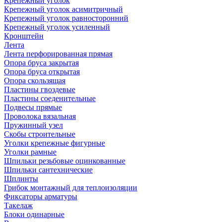
Крепежный уголок
Крепежный уголок асимитричный
Крепежный уголок равносторонний
Крепежный уголок усиленный
Кронштейн
Лента
Лента перфорированная прямая
Опора бруса закрытая
Опора бруса открытая
Опора скользящая
Пластины гвоздевые
Пластины соеденительные
Подвесы прямые
Проволока вязальная
Пружинный узел
Скобы строительные
Уголки крепежные фигурные
Уголки рамные
Шпильки резьбовые оцинкованные
Шпильки сантехнические
Шплинты
Грибок монтажный для теплоизоляции
Фиксаторы арматуры
Такелаж
Блоки одинарные