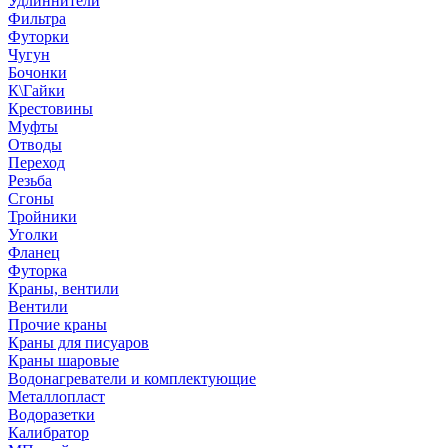
Удлиннители
Фильтра
Футорки
Чугун
Бочонки
К\Гайки
Крестовины
Муфты
Отводы
Переход
Резьба
Сгоны
Тройники
Уголки
Фланец
Футорка
Краны, вентили
Вентили
Прочие краны
Краны для писуаров
Краны шаровые
Водонагреватели и комплектующие
Металлопласт
Водоразетки
Калибратор