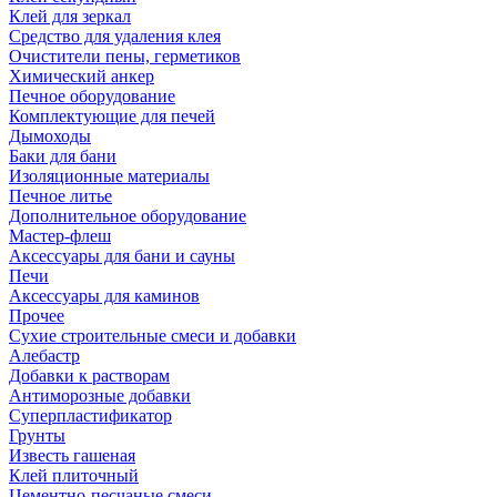
Клей для зеркал
Средство для удаления клея
Очистители пены, герметиков
Химический анкер
Печное оборудование
Комплектующие для печей
Дымоходы
Баки для бани
Изоляционные материалы
Печное литье
Дополнительное оборудование
Мастер-флеш
Аксессуары для бани и сауны
Печи
Аксессуары для каминов
Прочее
Сухие строительные смеси и добавки
Алебастр
Добавки к растворам
Антиморозные добавки
Суперпластификатор
Грунты
Известь гашеная
Клей плиточный
Цементно-песчаные смеси