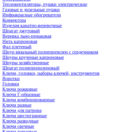
Тепловентиляторы, пушки электрические
Газовые и дизельные пушки
Инфракрасные обогреватели
Конвектора
Изделия канатно-веревочные
Шпагат джутовый
Веревка льно-пеньковая
Нить капроновая
Фал плетеный
Шнур вязальный полипропилен с сердечником
Шнуры крученые капроновые
Шнуры хозяйственные
Шпагат полипропиленовый
Ключи, головки, наборы ключей, инструментов
Воротки
Головки
Ключи рожковые
Ключи Г-образные
Ключи комбинированные
Ключи разные
Ключи для патрона
Ключи шестигранные
Ключи разводные
Ключи свечные
Ключи торцовые