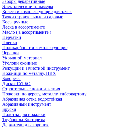
Заборы декаративные
Электрические триммеры
Колеса и комплектующие для тачек
Тачки строительные и садовые
Косы ручные
Леска в ассортименте
Масло ( в ассортименте )
Перчатки
Пленка
Поликарбонат и комплектующие
Черенки
Укрывной материал
Уголоки оконные
Режущий и зачистной инструмент
Ножници по металлу, ПВХ
Бокорезы
Диски ТУРБО
Строительные ножи и лезвия
Ножовки по дереву, металлу, гибсокартону
Абразивная сетка водостойкая
Абразивный инструмент
Бруски
Полотна для ножовки
Труборезы Болторезы
Держатели для коронок