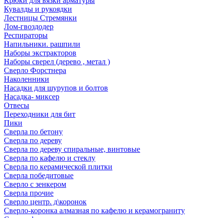
Крюки для вязки арматуры
Кувалды и рукоядки
Лестницы Стремянки
Лом-гвоздодер
Респираторы
Напильники. рашпили
Наборы экстракторов
Наборы сверел (дерево , метал )
Сверло Форстнера
Наколенники
Насадки для шурупов и болтов
Насадка- миксер
Отвесы
Переходники для бит
Пики
Сверла по бетону
Сверла по дереву
Сверла по дереву спиральные, винтовые
Сверла по кафелю и стеклу
Сверла по керамической плитки
Сверла победитовые
Сверло с зенкером
Сверла прочие
Сверло центр. д\коронок
Сверло-коронка алмазная по кафелю и керамограниту