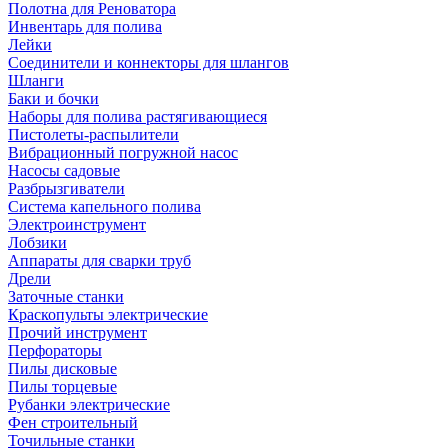
Полотна для Реноватора
Инвентарь для полива
Лейки
Соединители и коннекторы для шлангов
Шланги
Баки и бочки
Наборы для полива растягивающиеся
Пистолеты-распылители
Вибрационный погружной насос
Насосы садовые
Разбрызгиватели
Система капельного полива
Электроинструмент
Лобзики
Аппараты для сварки труб
Дрели
Заточные станки
Краскопульты электрические
Прочий инструмент
Перфораторы
Пилы дисковые
Пилы торцевые
Рубанки электрические
Фен строительный
Точильные станки