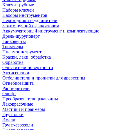
Ключи трубные
Наборы ключей
Наборы инструментов
Переходники и удлинители
Зажим ручной с фиксатором
Аккумуляторный инструмент и комплектующие
Дрель-шуруповерт
Гайковерты
Триммеры
Пневмоинструмент
Краски, лаки, обработка
Обработка
Очистители поверхности
Антисептики
Отбеливатели и пропитки для древесины
Огнебиозащита
Растворители
Олифа
Преобразователи ржавчины
Лакокрасочные
Мастики и праймеры
Грунтовки
Эмали
Грунт-аэрозоли