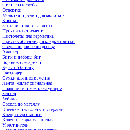
Степлера и скобы
Отвертки
Молотки и ручки для молотков
Киянки
Заклепочники и заклепки
Прочий инструмент
Пистолеты для герметика
Приспособление для кладки плитки
Сверла перовые по дереву
Адапторы
Биты и наборы бит
Бородок слесарный
Буры по бетону
Гвоздодеры
Сумки для инструмента
Лента, жилет сигнальная
Паяльники и комплектующие
Зенкер
Зубило
Сверла по металлу
Клеевые пистолеты и стержни
Клещи переставные
Ключ+насадка магнитная
Уплотнители