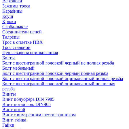
Вертлюги
Зажимы троса
Карабины
Коуш
Крюки
Скоба-шакле
Соединители цепей
Талрепы
Трос в оплетке ПВХ
Трос стальной
Цепь сварная оцинкованная
Болты
Болт с шестигранной головкой черный не полная резьба
Болт мебельный
Болт с шестигранной головкой черный полная резьба
Болт с шестигранной головкой оцинкованный полная резьба
Болт с шестигранной головкой оцинкованный не полная
резьба
Винты
Винт полусфера DIN 7985
Винт потай гол. DIN965
Винт потай
Винт с внутренним шестигранником
Винт+гайка
Гайки