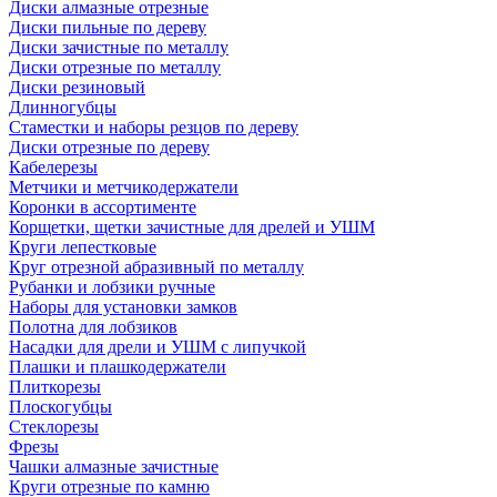
Диски алмазные отрезные
Диски пильные по дереву
Диски зачистные по металлу
Диски отрезные по металлу
Диски резиновый
Длинногубцы
Стаместки и наборы резцов по дереву
Диски отрезные по дереву
Кабелерезы
Метчики и метчикодержатели
Коронки в ассортименте
Корщетки, щетки зачистные для дрелей и УШМ
Круги лепестковые
Круг отрезной абразивный по металлу
Рубанки и лобзики ручные
Наборы для установки замков
Полотна для лобзиков
Насадки для дрели и УШМ с липучкой
Плашки и плашкодержатели
Плиткорезы
Плоскогубцы
Стеклорезы
Фрезы
Чашки алмазные зачистные
Круги отрезные по камню