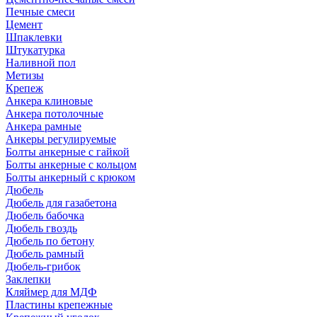
Печные смеси
Цемент
Шпаклевки
Штукатурка
Наливной пол
Метизы
Крепеж
Анкера клиновые
Анкера потолочные
Анкера рамные
Анкеры регулируемые
Болты анкерные с гайкой
Болты анкерные с кольцом
Болты анкерный с крюком
Дюбель
Дюбель для газабетона
Дюбель бабочка
Дюбель гвоздь
Дюбель по бетону
Дюбель рамный
Дюбель-грибок
Заклепки
Кляймер для МДФ
Пластины крепежные