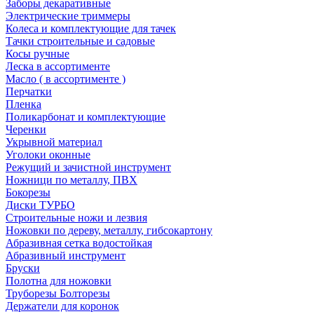
Заборы декаративные
Электрические триммеры
Колеса и комплектующие для тачек
Тачки строительные и садовые
Косы ручные
Леска в ассортименте
Масло ( в ассортименте )
Перчатки
Пленка
Поликарбонат и комплектующие
Черенки
Укрывной материал
Уголоки оконные
Режущий и зачистной инструмент
Ножници по металлу, ПВХ
Бокорезы
Диски ТУРБО
Строительные ножи и лезвия
Ножовки по дереву, металлу, гибсокартону
Абразивная сетка водостойкая
Абразивный инструмент
Бруски
Полотна для ножовки
Труборезы Болторезы
Держатели для коронок