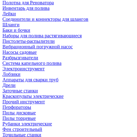
Полотна для Реноватора
Инвентарь для полива
Лейки
Соединители и коннекторы для шлангов
Шланги
Баки и бочки
Наборы для полива растягивающиеся
Пистолеты-распылители
Вибрационный погружной насос
Насосы садовые
Разбрызгиватели
Система капельного полива
Электроинструмент
Лобзики
Аппараты для сварки труб
Дрели
Заточные станки
Краскопульты электрические
Прочий инструмент
Перфораторы
Пилы дисковые
Пилы торцевые
Рубанки электрические
Фен строительный
Точильные станки