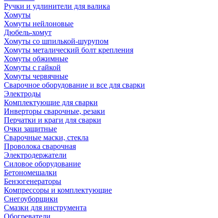
Ручки и удлинители для валика
Хомуты
Хомуты нейлоновые
Дюбель-хомут
Хомуты со шпилькой-шурупом
Хомуты металический болт крепления
Хомуты обжимные
Хомуты с гайкой
Хомуты червячные
Сварочное оборудование и все для сварки
Электроды
Комплектующие для сварки
Инверторы сварочные, резаки
Перчатки и краги для сварки
Очки защитные
Сварочные маски, стекла
Проволока сварочная
Электродержатели
Силовое оборудование
Бетономешалки
Бензогенераторы
Компрессоры и комплектующие
Снегоуборщики
Смазки для инструмента
Обогреватели