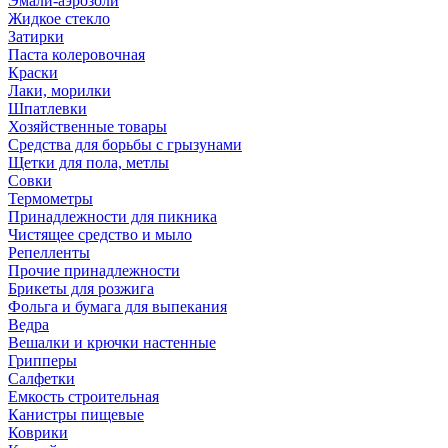
Эмали-аэрозоли
Жидкое стекло
Затирки
Паста колеровочная
Краски
Лаки, морилки
Шпатлевки
Хозяйственные товары
Средства для борьбы с грызунами
Щетки для пола, метлы
Совки
Термометры
Принадлежности для пикника
Чистящее средство и мыло
Репелленты
Прочие принадлежности
Брикеты для розжига
Фольга и бумага для выпекания
Ведра
Вешалки и крючки настенные
Грипперы
Салфетки
Емкость строительная
Канистры пищевые
Коврики