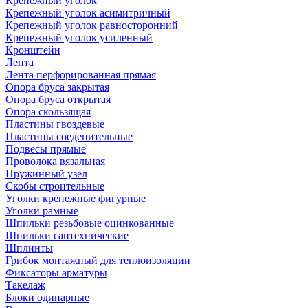
Крепежный уголок
Крепежный уголок асимитричный
Крепежный уголок равносторонний
Крепежный уголок усиленный
Кронштейн
Лента
Лента перфорированная прямая
Опора бруса закрытая
Опора бруса открытая
Опора скользящая
Пластины гвоздевые
Пластины соеденительные
Подвесы прямые
Проволока вязальная
Пружинный узел
Скобы строительные
Уголки крепежные фигурные
Уголки рамные
Шпильки резьбовые оцинкованные
Шпильки сантехнические
Шплинты
Грибок монтажный для теплоизоляции
Фиксаторы арматуры
Такелаж
Блоки одинарные