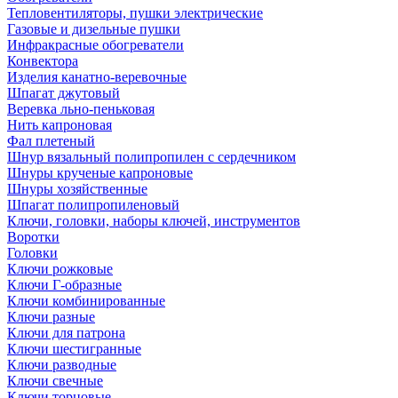
Тепловентиляторы, пушки электрические
Газовые и дизельные пушки
Инфракрасные обогреватели
Конвектора
Изделия канатно-веревочные
Шпагат джутовый
Веревка льно-пеньковая
Нить капроновая
Фал плетеный
Шнур вязальный полипропилен с сердечником
Шнуры крученые капроновые
Шнуры хозяйственные
Шпагат полипропиленовый
Ключи, головки, наборы ключей, инструментов
Воротки
Головки
Ключи рожковые
Ключи Г-образные
Ключи комбинированные
Ключи разные
Ключи для патрона
Ключи шестигранные
Ключи разводные
Ключи свечные
Ключи торцовые