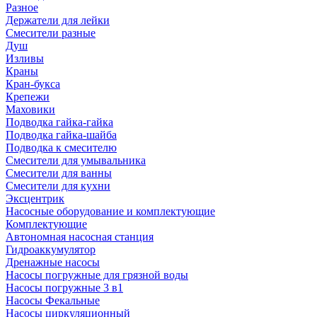
Разное
Держатели для лейки
Смесители разные
Душ
Изливы
Краны
Кран-букса
Крепежи
Маховики
Подводка гайка-гайка
Подводка гайка-шайба
Подводка к смесителю
Смесители для умывальника
Смесители для ванны
Смесители для кухни
Эксцентрик
Насосные оборудование и комплектующие
Комплектующие
Автономная насосная станция
Гидроаккумулятор
Дренажные насосы
Насосы погружные для грязной воды
Насосы погружные 3 в1
Насосы Фекальные
Насосы циркуляционный