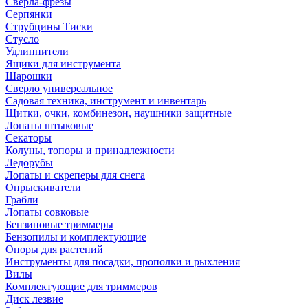
Сверла-фрезы
Серпянки
Струбцины Тиски
Стусло
Удлиннители
Ящики для инструмента
Шарошки
Сверло универсальное
Садовая техника, инструмент и инвентарь
Щитки, очки, комбинезон, наушники защитные
Лопаты штыковые
Секаторы
Колуны, топоры и принадлежности
Ледорубы
Лопаты и скреперы для снега
Опрыскиватели
Грабли
Лопаты совковые
Бензиновые триммеры
Бензопилы и комплектующие
Опоры для растений
Инструменты для посадки, прополки и рыхления
Вилы
Комплектующие для триммеров
Диск лезвие