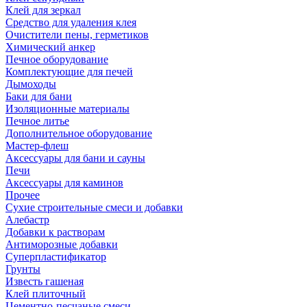
Клей для зеркал
Средство для удаления клея
Очистители пены, герметиков
Химический анкер
Печное оборудование
Комплектующие для печей
Дымоходы
Баки для бани
Изоляционные материалы
Печное литье
Дополнительное оборудование
Мастер-флеш
Аксессуары для бани и сауны
Печи
Аксессуары для каминов
Прочее
Сухие строительные смеси и добавки
Алебастр
Добавки к растворам
Антиморозные добавки
Суперпластификатор
Грунты
Известь гашеная
Клей плиточный
Цементно-песчаные смеси