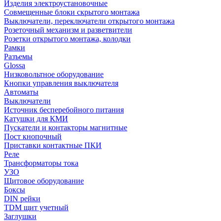
Изделия электроустановочные
Совмещенные блоки скрытого монтажа
Выключатели, переключатели открытого монтажа
Розеточный механизм и разветвители
Розетки открытого монтажа, колодки
Рамки
Разъемы
Glossa
Низковольтное оборудование
Кнопки управления выключателя
Автоматы
Выключатели
Источник бесперебойного питания
Катушки для КМИ
Пускатели и контакторы магнитные
Пост кнопочный
Приставки контактные ПКИ
Реле
Трансформаторы тока
УЗО
Щитовое оборудование
Боксы
DIN рейки
TDM щит учетный
Заглушки