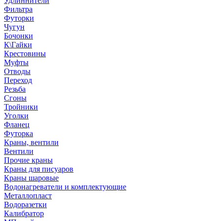
Удлиннители
Фильтра
Футорки
Чугун
Бочонки
К\Гайки
Крестовины
Муфты
Отводы
Переход
Резьба
Сгоны
Тройники
Уголки
Фланец
Футорка
Краны, вентили
Вентили
Прочие краны
Краны для писуаров
Краны шаровые
Водонагреватели и комплектующие
Металлопласт
Водоразетки
Калибратор