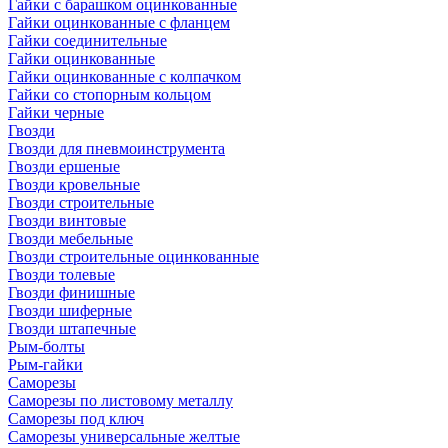
Гайки с барашком оцинкованные
Гайки оцинкованные с фланцем
Гайки соединительные
Гайки оцинкованные
Гайки оцинкованные с колпачком
Гайки со стопорным кольцом
Гайки черные
Гвозди
Гвозди для пневмоинструмента
Гвозди ершеные
Гвозди кровельные
Гвозди строительные
Гвозди винтовые
Гвозди мебельные
Гвозди строительные оцинкованные
Гвозди толевые
Гвозди финишные
Гвозди шиферные
Гвозди штапечные
Рым-болты
Рым-гайки
Саморезы
Саморезы по листовому металлу
Саморезы под ключ
Саморезы универсальные желтые