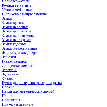
Полкодержатели
Ролики выкатные
Уголки мебельные
Шариковые направляющие
Замки
Замки врезные
Замки навесные
Замки для щитков
Замки велосипедные
Замки накладные
Замки кодовые
Замки межкомнатные
Фарнитура для дверей
Защелки
Глазок дверной
Доводчики дверные
Завертки
Задвижки
Засовы
Ручки дверные, откидные, квадраты
Прочие
Петли для металических дверей
Планки
Проушины
Пружины дверные