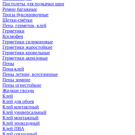
Пистолеты для подкачки шин
Ремни багажные
Тросы буксировочные
Щетки-смётки
Пена, герметик, клей
Герметики
Космофен
Герметики силиконовые
Герметики жаростойкие
Герметики кровельные
Герметики акриловые
Пены
Пена-клей
Пены летние, всесезонные
Пены зимние
Пены огнестойкие
Жидкие гвозди
Клей
Клей для обоев
Клей контактный
Клей универсальный
Клей монтажный
Клей эпоксидный
Клей ПВА
Клей секундный