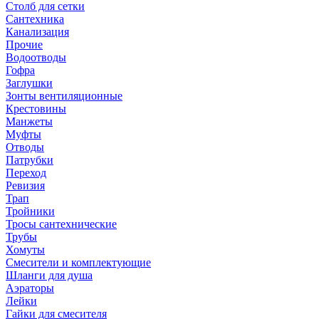
Столб для сетки
Сантехника
Канализация
Прочие
Водоотводы
Гофра
Заглушки
Зонты вентиляционные
Крестовины
Манжеты
Муфты
Отводы
Патрубки
Переход
Ревизия
Трап
Тройники
Тросы сантехнические
Трубы
Хомуты
Смесители и комплектующие
Шланги для душа
Аэраторы
Лейки
Гайки для смесителя