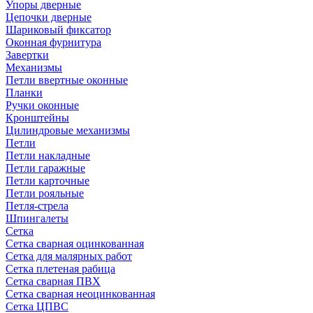
Упоры дверные
Цепочки дверные
Шариковый фиксатор
Оконная фурнитура
Завертки
Механизмы
Петли ввертные оконные
Планки
Ручки оконные
Кронштейны
Цилиндровые механизмы
Петли
Петли накладные
Петли гаражные
Петли карточные
Петли рояльные
Петля-стрела
Шпингалеты
Сетка
Сетка сварная оцинкованная
Сетка для малярных работ
Сетка плетеная рабица
Сетка сварная ПВХ
Сетка сварная неоцинкованная
Сетка ЦПВС