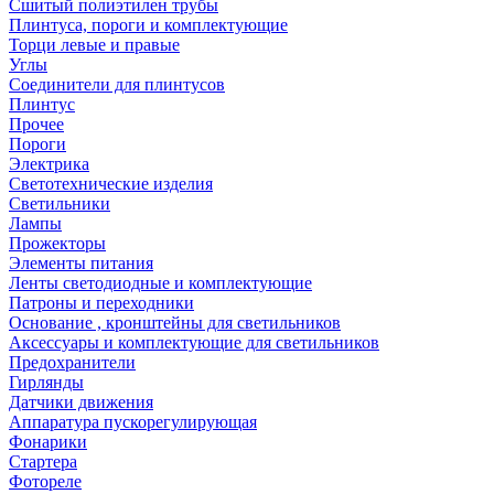
Сшитый полиэтилен трубы
Плинтуса, пороги и комплектующие
Торци левые и правые
Углы
Соединители для плинтусов
Плинтус
Прочее
Пороги
Электрика
Светотехнические изделия
Светильники
Лампы
Прожекторы
Элементы питания
Ленты светодиодные и комплектующие
Патроны и переходники
Основание , кронштейны для светильников
Аксессуары и комплектующие для светильников
Предохранители
Гирлянды
Датчики движения
Аппаратура пускорегулирующая
Фонарики
Стартера
Фотореле