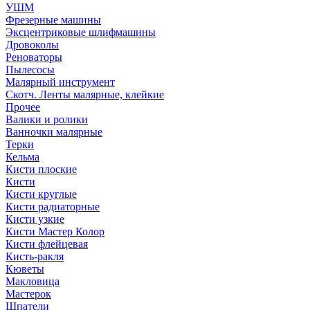
УШМ
Фрезерные машины
Эксцентриковые шлифмашины
Дровоколы
Реноваторы
Пылесосы
Малярный инструмент
Скотч. Ленты малярные, клейкие
Прочее
Валики и ролики
Ванночки малярные
Терки
Кельма
Кисти плоские
Кисти
Кисти круглые
Кисти радиаторные
Кисти узкие
Кисти Мастер Колор
Кисти флейцевая
Кисть-ракля
Кюветы
Макловица
Мастерок
Шпатели