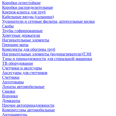
Коробки огнестойкие
Коробки распределительные
Крепеж-клипса для труб
Кабельные вводы (сальники)
Удлинители и сетевые фильтра ,штепсельные вилки
Скобы
Трубы гофрированные
Хомутные держатели
Нагревательные элементы
Греющие маты
Комплекты для обогрева труб
Нагревательные элементы (водонагреватели)ТЭН
Тэны и принадлежности для стиральной машинки
ТВ оборудование
Счетчики и аксесуары
Аксесуары для счетчиков
Счетчики
Автотовары
Лопаты автомобильные
Смазки
Воронки
Домкраты
Прочие автопринадлежности
Компрессоры автомобильные
Автошампунь