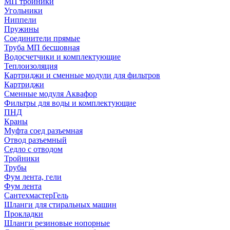
МП тройники
Угольники
Ниппели
Пружины
Соединители прямые
Труба МП бесшовная
Водосчетчики и комплектующие
Теплоизоляция
Картриджи и сменные модули для фильтров
Картриджи
Сменные модуля Аквафор
Фильтры для воды и комплектующие
ПНД
Краны
Муфта соед разъемная
Отвод разъемный
Седло с отводом
Тройники
Трубы
Фум лента, гели
Фум лента
СантехмастерГель
Шланги для стиральных машин
Прокладки
Шланги резиновые нопорные