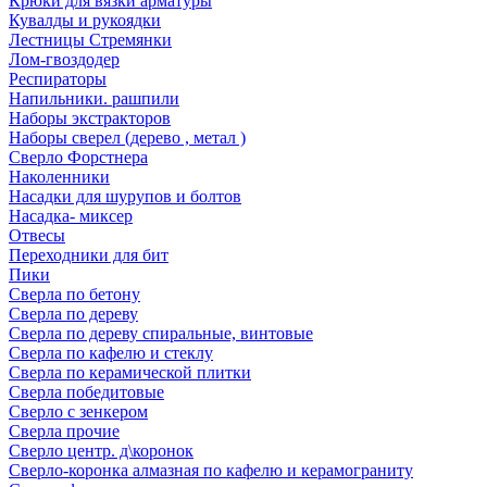
Крюки для вязки арматуры
Кувалды и рукоядки
Лестницы Стремянки
Лом-гвоздодер
Респираторы
Напильники. рашпили
Наборы экстракторов
Наборы сверел (дерево , метал )
Сверло Форстнера
Наколенники
Насадки для шурупов и болтов
Насадка- миксер
Отвесы
Переходники для бит
Пики
Сверла по бетону
Сверла по дереву
Сверла по дереву спиральные, винтовые
Сверла по кафелю и стеклу
Сверла по керамической плитки
Сверла победитовые
Сверло с зенкером
Сверла прочие
Сверло центр. д\коронок
Сверло-коронка алмазная по кафелю и керамограниту