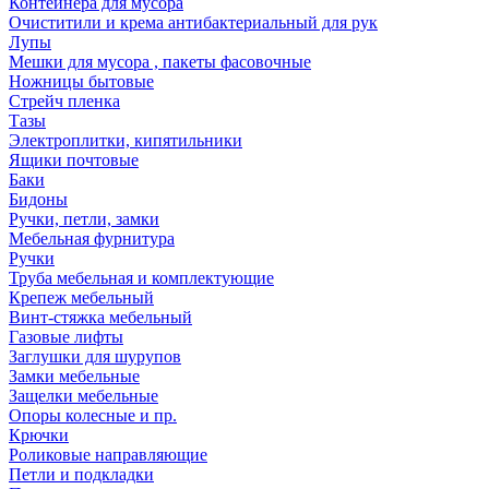
Контейнера для мусора
Очиститили и крема антибактериальный для рук
Лупы
Мешки для мусора , пакеты фасовочные
Ножницы бытовые
Стрейч пленка
Тазы
Электроплитки, кипятильники
Ящики почтовые
Баки
Бидоны
Ручки, петли, замки
Мебельная фурнитура
Ручки
Труба мебельная и комплектующие
Крепеж мебельный
Винт-стяжка мебельный
Газовые лифты
Заглушки для шурупов
Замки мебельные
Защелки мебельные
Опоры колесные и пр.
Крючки
Роликовые направляющие
Петли и подкладки