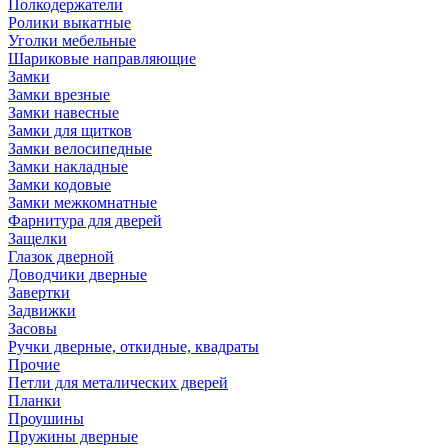
Полкодержатели
Ролики выкатные
Уголки мебельные
Шариковые направляющие
Замки
Замки врезные
Замки навесные
Замки для щитков
Замки велосипедные
Замки накладные
Замки кодовые
Замки межкомнатные
Фарнитура для дверей
Защелки
Глазок дверной
Доводчики дверные
Завертки
Задвижки
Засовы
Ручки дверные, откидные, квадраты
Прочие
Петли для металических дверей
Планки
Проушины
Пружины дверные