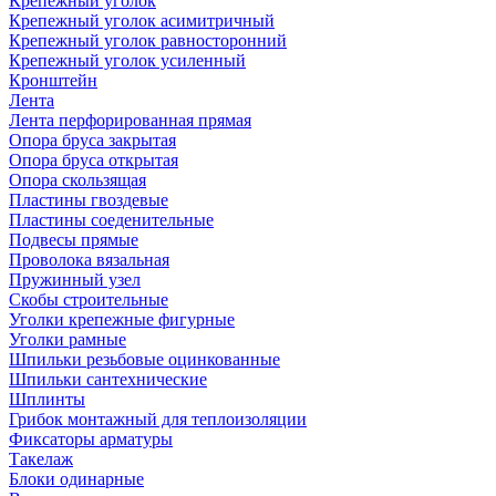
Крепежный уголок
Крепежный уголок асимитричный
Крепежный уголок равносторонний
Крепежный уголок усиленный
Кронштейн
Лента
Лента перфорированная прямая
Опора бруса закрытая
Опора бруса открытая
Опора скользящая
Пластины гвоздевые
Пластины соеденительные
Подвесы прямые
Проволока вязальная
Пружинный узел
Скобы строительные
Уголки крепежные фигурные
Уголки рамные
Шпильки резьбовые оцинкованные
Шпильки сантехнические
Шплинты
Грибок монтажный для теплоизоляции
Фиксаторы арматуры
Такелаж
Блоки одинарные