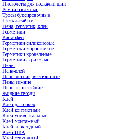
Пистолеты для подкачки шин
Ремни багажные
Тросы буксировочные
Щетки-смётки
Пена, герметик, клей
Герметики
Космофен
Герметики силиконовые
Герметики жаростойкие
Герметики кровельные
Герметики акриловые
Пены
Пена-клей
Пены летние, всесезонные
Пены зимние
Пены огнестойкие
Жидкие гвозди
Клей
Клей для обоев
Клей контактный
Клей универсальный
Клей монтажный
Клей эпоксидный
Клей ПВА
Клей секундный