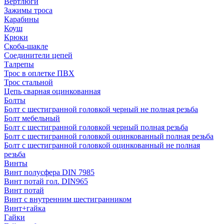
Вертлюги
Зажимы троса
Карабины
Коуш
Крюки
Скоба-шакле
Соединители цепей
Талрепы
Трос в оплетке ПВХ
Трос стальной
Цепь сварная оцинкованная
Болты
Болт с шестигранной головкой черный не полная резьба
Болт мебельный
Болт с шестигранной головкой черный полная резьба
Болт с шестигранной головкой оцинкованный полная резьба
Болт с шестигранной головкой оцинкованный не полная
резьба
Винты
Винт полусфера DIN 7985
Винт потай гол. DIN965
Винт потай
Винт с внутренним шестигранником
Винт+гайка
Гайки