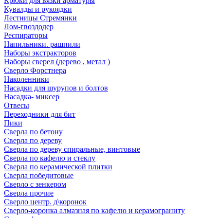
Крюки для вязки арматуры
Кувалды и рукоядки
Лестницы Стремянки
Лом-гвоздодер
Респираторы
Напильники. рашпили
Наборы экстракторов
Наборы сверел (дерево , метал )
Сверло Форстнера
Наколенники
Насадки для шурупов и болтов
Насадка- миксер
Отвесы
Переходники для бит
Пики
Сверла по бетону
Сверла по дереву
Сверла по дереву спиральные, винтовые
Сверла по кафелю и стеклу
Сверла по керамической плитки
Сверла победитовые
Сверло с зенкером
Сверла прочие
Сверло центр. д\коронок
Сверло-коронка алмазная по кафелю и керамограниту