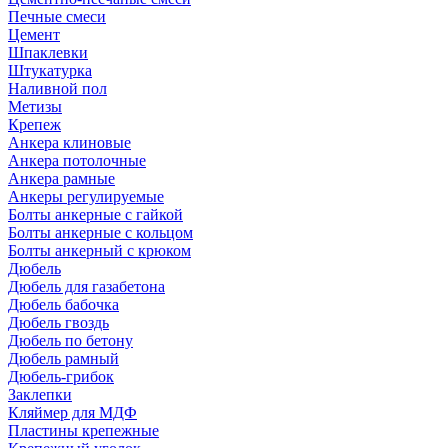
Печные смеси
Цемент
Шпаклевки
Штукатурка
Наливной пол
Метизы
Крепеж
Анкера клиновые
Анкера потолочные
Анкера рамные
Анкеры регулируемые
Болты анкерные с гайкой
Болты анкерные с кольцом
Болты анкерный с крюком
Дюбель
Дюбель для газабетона
Дюбель бабочка
Дюбель гвоздь
Дюбель по бетону
Дюбель рамный
Дюбель-грибок
Заклепки
Кляймер для МДФ
Пластины крепежные