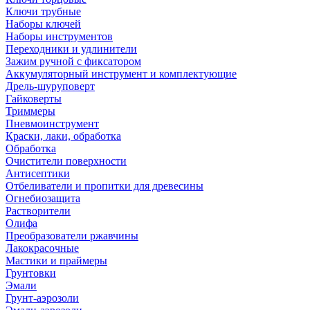
Ключи трубные
Наборы ключей
Наборы инструментов
Переходники и удлинители
Зажим ручной с фиксатором
Аккумуляторный инструмент и комплектующие
Дрель-шуруповерт
Гайковерты
Триммеры
Пневмоинструмент
Краски, лаки, обработка
Обработка
Очистители поверхности
Антисептики
Отбеливатели и пропитки для древесины
Огнебиозащита
Растворители
Олифа
Преобразователи ржавчины
Лакокрасочные
Мастики и праймеры
Грунтовки
Эмали
Грунт-аэрозоли