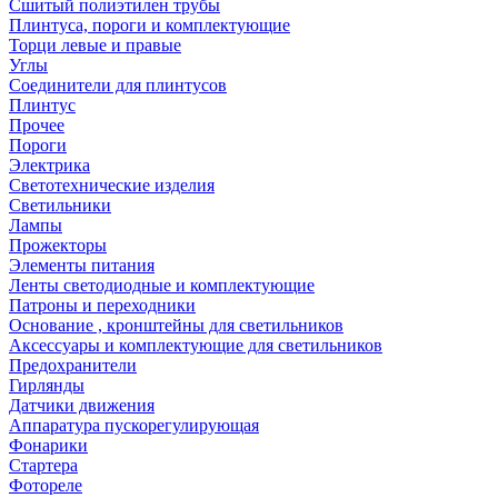
Сшитый полиэтилен трубы
Плинтуса, пороги и комплектующие
Торци левые и правые
Углы
Соединители для плинтусов
Плинтус
Прочее
Пороги
Электрика
Светотехнические изделия
Светильники
Лампы
Прожекторы
Элементы питания
Ленты светодиодные и комплектующие
Патроны и переходники
Основание , кронштейны для светильников
Аксессуары и комплектующие для светильников
Предохранители
Гирлянды
Датчики движения
Аппаратура пускорегулирующая
Фонарики
Стартера
Фотореле