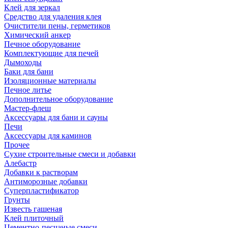
Клей для зеркал
Средство для удаления клея
Очистители пены, герметиков
Химический анкер
Печное оборудование
Комплектующие для печей
Дымоходы
Баки для бани
Изоляционные материалы
Печное литье
Дополнительное оборудование
Мастер-флеш
Аксессуары для бани и сауны
Печи
Аксессуары для каминов
Прочее
Сухие строительные смеси и добавки
Алебастр
Добавки к растворам
Антиморозные добавки
Суперпластификатор
Грунты
Известь гашеная
Клей плиточный
Цементно-песчаные смеси