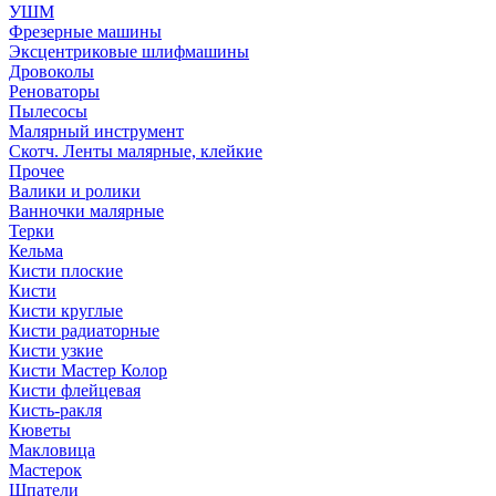
УШМ
Фрезерные машины
Эксцентриковые шлифмашины
Дровоколы
Реноваторы
Пылесосы
Малярный инструмент
Скотч. Ленты малярные, клейкие
Прочее
Валики и ролики
Ванночки малярные
Терки
Кельма
Кисти плоские
Кисти
Кисти круглые
Кисти радиаторные
Кисти узкие
Кисти Мастер Колор
Кисти флейцевая
Кисть-ракля
Кюветы
Макловица
Мастерок
Шпатели