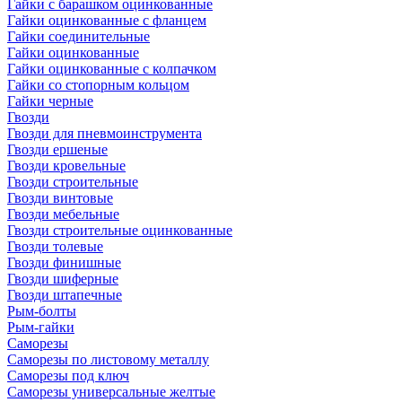
Гайки с барашком оцинкованные
Гайки оцинкованные с фланцем
Гайки соединительные
Гайки оцинкованные
Гайки оцинкованные с колпачком
Гайки со стопорным кольцом
Гайки черные
Гвозди
Гвозди для пневмоинструмента
Гвозди ершеные
Гвозди кровельные
Гвозди строительные
Гвозди винтовые
Гвозди мебельные
Гвозди строительные оцинкованные
Гвозди толевые
Гвозди финишные
Гвозди шиферные
Гвозди штапечные
Рым-болты
Рым-гайки
Саморезы
Саморезы по листовому металлу
Саморезы под ключ
Саморезы универсальные желтые