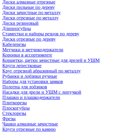
Диски алмазные отрезные
Диски пильные по дереву
Диски зачистные по металлу
Диски отрезные по металлу
Диски резиновый
Длинногубцы
Стаместки и наборы резцов по дереву
Диски отрезные по дереву
Кабелерезы
Метчики и метчикодержатели
Коронки в ассортименте
Корщетки, щетки зачистные для дрелей и УШМ
Круги лепестковые
Круг отрезной абразивный по металлу
Рубанки и лобзики ручные
Наборы для установки замков
Полотна для лобзиков
Насадки для дрели и УШМ с липучкой
Плашки и плашкодержатели
Плиткорезы
Плоскогубцы
Стеклорезы
Фрезы
Чашки алмазные зачистные
Круги отрезные по камню