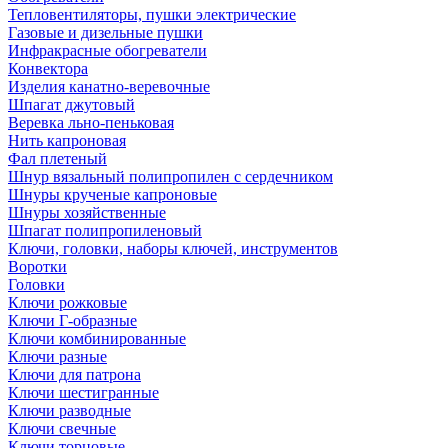
Тепловентиляторы, пушки электрические
Газовые и дизельные пушки
Инфракрасные обогреватели
Конвектора
Изделия канатно-веревочные
Шпагат джутовый
Веревка льно-пеньковая
Нить капроновая
Фал плетеный
Шнур вязальный полипропилен с сердечником
Шнуры крученые капроновые
Шнуры хозяйственные
Шпагат полипропиленовый
Ключи, головки, наборы ключей, инструментов
Воротки
Головки
Ключи рожковые
Ключи Г-образные
Ключи комбинированные
Ключи разные
Ключи для патрона
Ключи шестигранные
Ключи разводные
Ключи свечные
Ключи торцовые