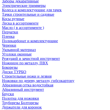
Заборы декаративные
Электрические триммеры
Колеса и комплектующие для тачек
Тачки строительные и садовые
Косы ручные
Леска в ассортименте
Масло ( в ассортименте )
Перчатки
Пленка
Поликарбонат и комплектующие
Черенки
Укрывной материал
Уголоки оконные
Режущий и зачистной инструмент
Ножници по металлу, ПВХ
Бокорезы
Диски ТУРБО
Строительные ножи и лезвия
Ножовки по дереву, металлу, гибсокартону
Абразивная сетка водостойкая
Абразивный инструмент
Бруски
Полотна для ножовки
Труборезы Болторезы
Держатели для коронок