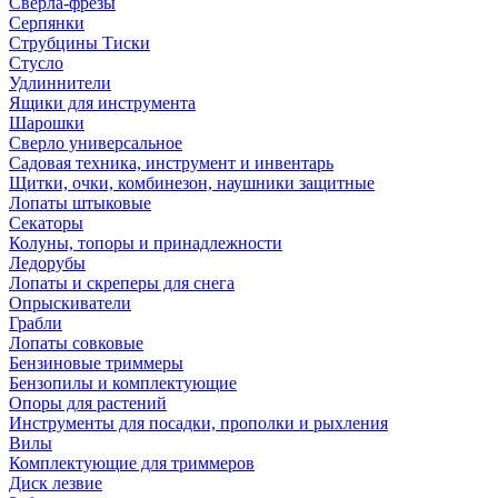
Сверла-фрезы
Серпянки
Струбцины Тиски
Стусло
Удлиннители
Ящики для инструмента
Шарошки
Сверло универсальное
Садовая техника, инструмент и инвентарь
Щитки, очки, комбинезон, наушники защитные
Лопаты штыковые
Секаторы
Колуны, топоры и принадлежности
Ледорубы
Лопаты и скреперы для снега
Опрыскиватели
Грабли
Лопаты совковые
Бензиновые триммеры
Бензопилы и комплектующие
Опоры для растений
Инструменты для посадки, прополки и рыхления
Вилы
Комплектующие для триммеров
Диск лезвие