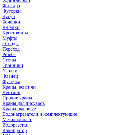
Удлиннители
Фильтра
Футорки
Чугун
Бочонки
К\Гайки
Крестовины
Муфты
Отводы
Переход
Резьба
Сгоны
Тройники
Уголки
Фланец
Футорка
Краны, вентили
Вентили
Прочие краны
Краны для писуаров
Краны шаровые
Водонагреватели и комплектующие
Металлопласт
Водоразетки
Калибратор