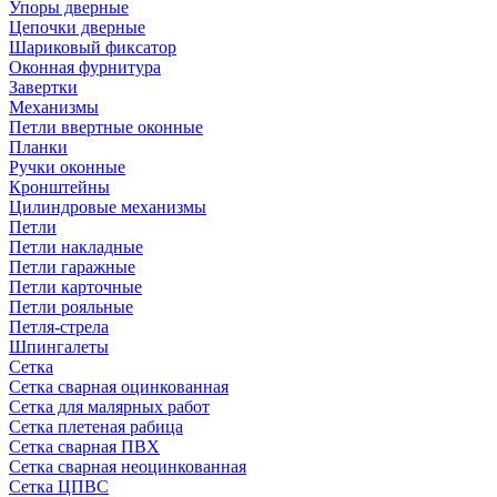
Упоры дверные
Цепочки дверные
Шариковый фиксатор
Оконная фурнитура
Завертки
Механизмы
Петли ввертные оконные
Планки
Ручки оконные
Кронштейны
Цилиндровые механизмы
Петли
Петли накладные
Петли гаражные
Петли карточные
Петли рояльные
Петля-стрела
Шпингалеты
Сетка
Сетка сварная оцинкованная
Сетка для малярных работ
Сетка плетеная рабица
Сетка сварная ПВХ
Сетка сварная неоцинкованная
Сетка ЦПВС