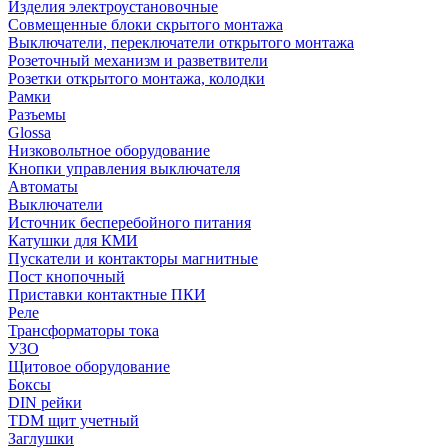
Изделия электроустановочные
Совмещенные блоки скрытого монтажа
Выключатели, переключатели открытого монтажа
Розеточный механизм и разветвители
Розетки открытого монтажа, колодки
Рамки
Разъемы
Glossa
Низковольтное оборудование
Кнопки управления выключателя
Автоматы
Выключатели
Источник бесперебойного питания
Катушки для КМИ
Пускатели и контакторы магнитные
Пост кнопочный
Приставки контактные ПКИ
Реле
Трансформаторы тока
УЗО
Щитовое оборудование
Боксы
DIN рейки
TDM щит учетный
Заглушки