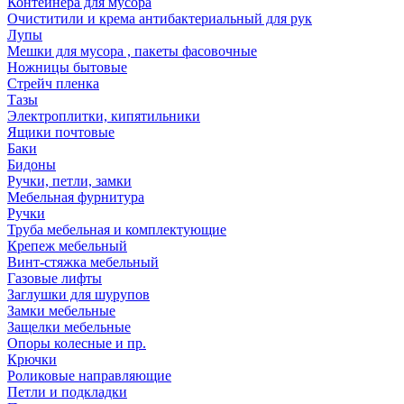
Контейнера для мусора
Очиститили и крема антибактериальный для рук
Лупы
Мешки для мусора , пакеты фасовочные
Ножницы бытовые
Стрейч пленка
Тазы
Электроплитки, кипятильники
Ящики почтовые
Баки
Бидоны
Ручки, петли, замки
Мебельная фурнитура
Ручки
Труба мебельная и комплектующие
Крепеж мебельный
Винт-стяжка мебельный
Газовые лифты
Заглушки для шурупов
Замки мебельные
Защелки мебельные
Опоры колесные и пр.
Крючки
Роликовые направляющие
Петли и подкладки