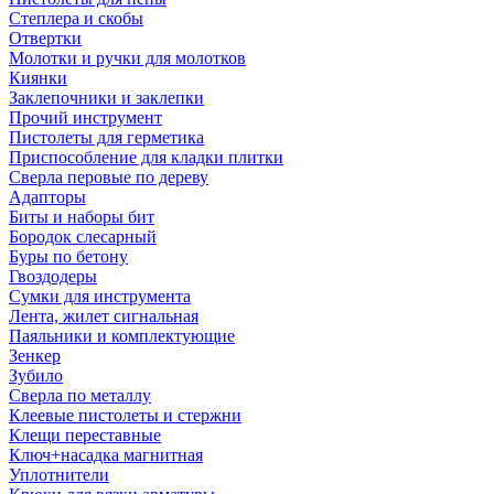
Степлера и скобы
Отвертки
Молотки и ручки для молотков
Киянки
Заклепочники и заклепки
Прочий инструмент
Пистолеты для герметика
Приспособление для кладки плитки
Сверла перовые по дереву
Адапторы
Биты и наборы бит
Бородок слесарный
Буры по бетону
Гвоздодеры
Сумки для инструмента
Лента, жилет сигнальная
Паяльники и комплектующие
Зенкер
Зубило
Сверла по металлу
Клеевые пистолеты и стержни
Клещи переставные
Ключ+насадка магнитная
Уплотнители