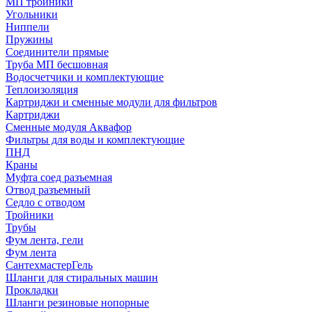
МП тройники
Угольники
Ниппели
Пружины
Соединители прямые
Труба МП бесшовная
Водосчетчики и комплектующие
Теплоизоляция
Картриджи и сменные модули для фильтров
Картриджи
Сменные модуля Аквафор
Фильтры для воды и комплектующие
ПНД
Краны
Муфта соед разъемная
Отвод разъемный
Седло с отводом
Тройники
Трубы
Фум лента, гели
Фум лента
СантехмастерГель
Шланги для стиральных машин
Прокладки
Шланги резиновые нопорные