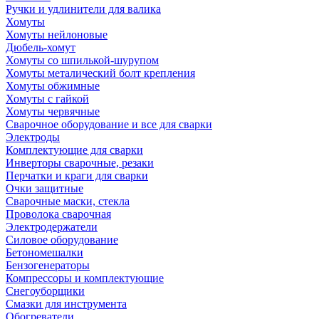
Ручки и удлинители для валика
Хомуты
Хомуты нейлоновые
Дюбель-хомут
Хомуты со шпилькой-шурупом
Хомуты металический болт крепления
Хомуты обжимные
Хомуты с гайкой
Хомуты червячные
Сварочное оборудование и все для сварки
Электроды
Комплектующие для сварки
Инверторы сварочные, резаки
Перчатки и краги для сварки
Очки защитные
Сварочные маски, стекла
Проволока сварочная
Электродержатели
Силовое оборудование
Бетономешалки
Бензогенераторы
Компрессоры и комплектующие
Снегоуборщики
Смазки для инструмента
Обогреватели