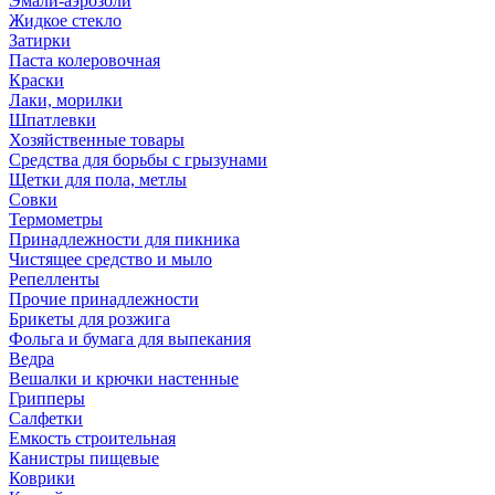
Эмали-аэрозоли
Жидкое стекло
Затирки
Паста колеровочная
Краски
Лаки, морилки
Шпатлевки
Хозяйственные товары
Средства для борьбы с грызунами
Щетки для пола, метлы
Совки
Термометры
Принадлежности для пикника
Чистящее средство и мыло
Репелленты
Прочие принадлежности
Брикеты для розжига
Фольга и бумага для выпекания
Ведра
Вешалки и крючки настенные
Грипперы
Салфетки
Емкость строительная
Канистры пищевые
Коврики