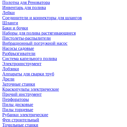
Полотна для Реноватора
Инвентарь для полива
Лейки
Соединители и коннекторы для шлангов
Шланги
Баки и бочки
Наборы для полива растягивающиеся
Пистолеты-распылители
Вибрационный погружной насос
Насосы садовые
Разбрызгиватели
Система капельного полива
Электроинструмент
Лобзики
Аппараты для сварки труб
Дрели
Заточные станки
Краскопульты электрические
Прочий инструмент
Перфораторы
Пилы дисковые
Пилы торцевые
Рубанки электрические
Фен строительный
Точильные станки