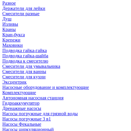
Разное
Держатели для лейки
Смесители разные
Душ
Изливы
Краны
Кран-букса
Крепежи
Маховики
Подводка гайка-гайка
Подводка гайка-шайба
Подводка к смесителю
Смесители для умывальника
Смесители для ванны
Смесители для кухни
Эксцентрик
Насосные оборудование и комплектующие
Комплектующие
Автономная насосная станция
Гидроаккумулятор
Дренажные насосы
Насосы погружные для грязной воды
Насосы погружные 3 в1
Насосы Фекальные
Насосы циркуляционный