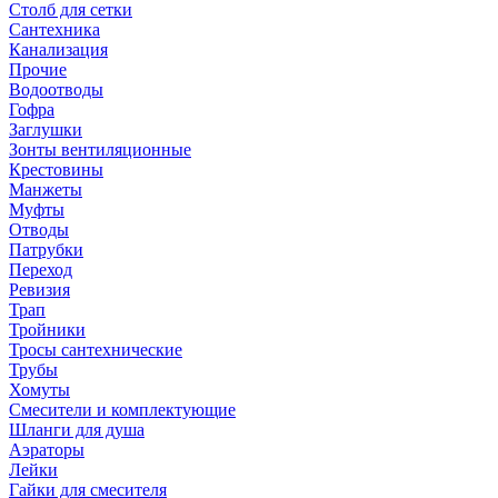
Столб для сетки
Сантехника
Канализация
Прочие
Водоотводы
Гофра
Заглушки
Зонты вентиляционные
Крестовины
Манжеты
Муфты
Отводы
Патрубки
Переход
Ревизия
Трап
Тройники
Тросы сантехнические
Трубы
Хомуты
Смесители и комплектующие
Шланги для душа
Аэраторы
Лейки
Гайки для смесителя