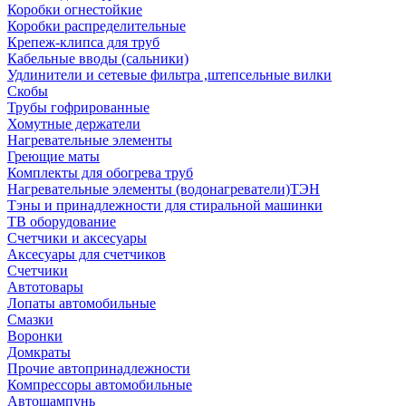
Коробки огнестойкие
Коробки распределительные
Крепеж-клипса для труб
Кабельные вводы (сальники)
Удлинители и сетевые фильтра ,штепсельные вилки
Скобы
Трубы гофрированные
Хомутные держатели
Нагревательные элементы
Греющие маты
Комплекты для обогрева труб
Нагревательные элементы (водонагреватели)ТЭН
Тэны и принадлежности для стиральной машинки
ТВ оборудование
Счетчики и аксесуары
Аксесуары для счетчиков
Счетчики
Автотовары
Лопаты автомобильные
Смазки
Воронки
Домкраты
Прочие автопринадлежности
Компрессоры автомобильные
Автошампунь