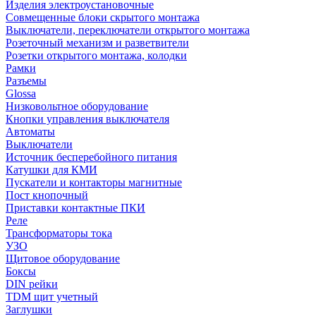
Изделия электроустановочные
Совмещенные блоки скрытого монтажа
Выключатели, переключатели открытого монтажа
Розеточный механизм и разветвители
Розетки открытого монтажа, колодки
Рамки
Разъемы
Glossa
Низковольтное оборудование
Кнопки управления выключателя
Автоматы
Выключатели
Источник бесперебойного питания
Катушки для КМИ
Пускатели и контакторы магнитные
Пост кнопочный
Приставки контактные ПКИ
Реле
Трансформаторы тока
УЗО
Щитовое оборудование
Боксы
DIN рейки
TDM щит учетный
Заглушки