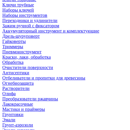
Ключи трубные
Наборы ключей
Наборы инструментов
Переходники и удлинители
Зажим ручной с фиксатором
Аккумуляторный инструмент и комплектующие
Дрель-шуруповерт
Гайковерты
Триммеры
Пневмоинструмент
Краски, лаки, обработка
Обработка
Очистители поверхности
Антисептики
Отбеливатели и пропитки для древесины
Огнебиозащита
Растворители
Олифа
Преобразователи ржавчины
Лакокрасочные
Мастики и праймеры
Грунтовки
Эмали
Грунт-аэрозоли