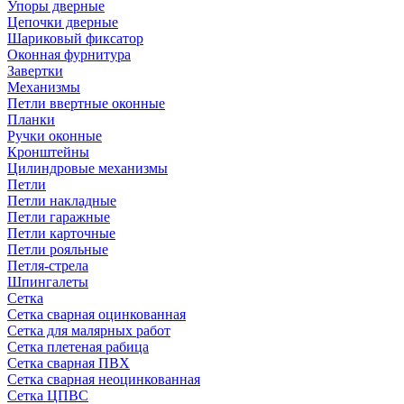
Упоры дверные
Цепочки дверные
Шариковый фиксатор
Оконная фурнитура
Завертки
Механизмы
Петли ввертные оконные
Планки
Ручки оконные
Кронштейны
Цилиндровые механизмы
Петли
Петли накладные
Петли гаражные
Петли карточные
Петли рояльные
Петля-стрела
Шпингалеты
Сетка
Сетка сварная оцинкованная
Сетка для малярных работ
Сетка плетеная рабица
Сетка сварная ПВХ
Сетка сварная неоцинкованная
Сетка ЦПВС