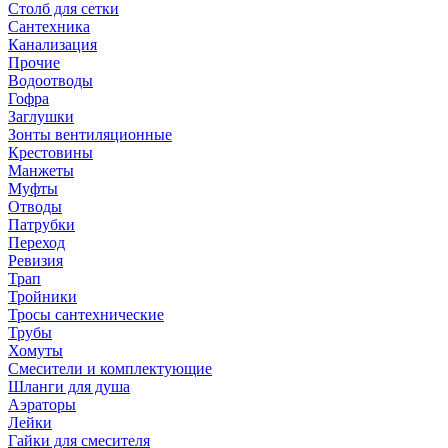
Столб для сетки
Сантехника
Канализация
Прочие
Водоотводы
Гофра
Заглушки
Зонты вентиляционные
Крестовины
Манжеты
Муфты
Отводы
Патрубки
Переход
Ревизия
Трап
Тройники
Тросы сантехнические
Трубы
Хомуты
Смесители и комплектующие
Шланги для душа
Аэраторы
Лейки
Гайки для смесителя