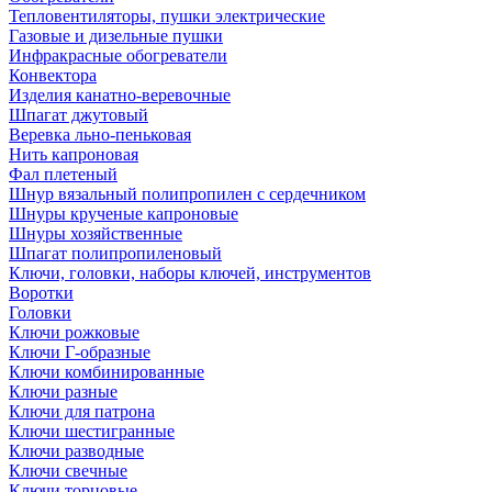
Тепловентиляторы, пушки электрические
Газовые и дизельные пушки
Инфракрасные обогреватели
Конвектора
Изделия канатно-веревочные
Шпагат джутовый
Веревка льно-пеньковая
Нить капроновая
Фал плетеный
Шнур вязальный полипропилен с сердечником
Шнуры крученые капроновые
Шнуры хозяйственные
Шпагат полипропиленовый
Ключи, головки, наборы ключей, инструментов
Воротки
Головки
Ключи рожковые
Ключи Г-образные
Ключи комбинированные
Ключи разные
Ключи для патрона
Ключи шестигранные
Ключи разводные
Ключи свечные
Ключи торцовые