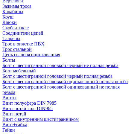
Вертлюги
Зажимы троса
Карабины
Коуш
Крюки
Скоба-шакле
Соединители цепей
Талрепы
Трос в оплетке ПВХ
Трос стальной
Цепь сварная оцинкованная
Болты
Болт с шестигранной головкой черный не полная резьба
Болт мебельный
Болт с шестигранной головкой черный полная резьба
Болт с шестигранной головкой оцинкованный полная резьба
Болт с шестигранной головкой оцинкованный не полная
резьба
Винты
Винт полусфера DIN 7985
Винт потай гол. DIN965
Винт потай
Винт с внутренним шестигранником
Винт+гайка
Гайки