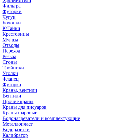
Удлиннители
Фильтра
Футорки
Чугун
Бочонки
К\Гайки
Крестовины
Муфты
Отводы
Переход
Резьба
Сгоны
Тройники
Уголки
Фланец
Футорка
Краны, вентили
Вентили
Прочие краны
Краны для писуаров
Краны шаровые
Водонагреватели и комплектующие
Металлопласт
Водоразетки
Калибратор