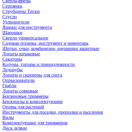
Сверла-фрезы
Серпянки
Струбцины Тиски
Стусло
Удлиннители
Ящики для инструмента
Шарошки
Сверло универсальное
Садовая техника, инструмент и инвентарь
Щитки, очки, комбинезон, наушники защитные
Лопаты штыковые
Секаторы
Колуны, топоры и принадлежности
Ледорубы
Лопаты и скреперы для снега
Опрыскиватели
Грабли
Лопаты совковые
Бензиновые триммеры
Бензопилы и комплектующие
Опоры для растений
Инструменты для посадки, прополки и рыхления
Вилы
Комплектующие для триммеров
Диск лезвие