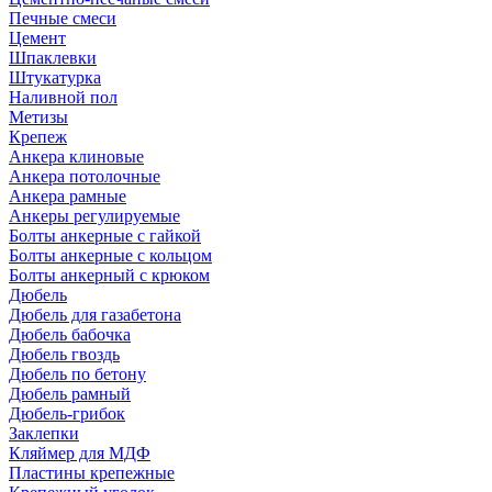
Печные смеси
Цемент
Шпаклевки
Штукатурка
Наливной пол
Метизы
Крепеж
Анкера клиновые
Анкера потолочные
Анкера рамные
Анкеры регулируемые
Болты анкерные с гайкой
Болты анкерные с кольцом
Болты анкерный с крюком
Дюбель
Дюбель для газабетона
Дюбель бабочка
Дюбель гвоздь
Дюбель по бетону
Дюбель рамный
Дюбель-грибок
Заклепки
Кляймер для МДФ
Пластины крепежные