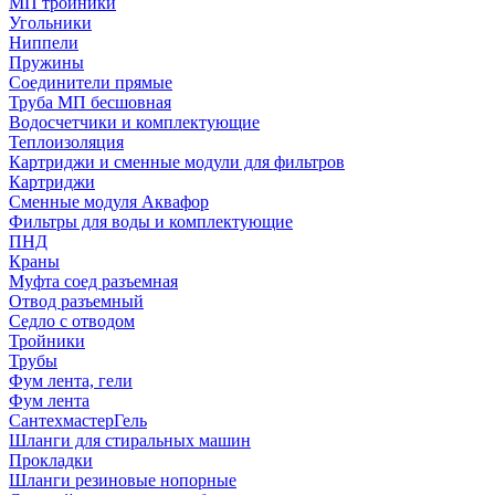
МП тройники
Угольники
Ниппели
Пружины
Соединители прямые
Труба МП бесшовная
Водосчетчики и комплектующие
Теплоизоляция
Картриджи и сменные модули для фильтров
Картриджи
Сменные модуля Аквафор
Фильтры для воды и комплектующие
ПНД
Краны
Муфта соед разъемная
Отвод разъемный
Седло с отводом
Тройники
Трубы
Фум лента, гели
Фум лента
СантехмастерГель
Шланги для стиральных машин
Прокладки
Шланги резиновые нопорные