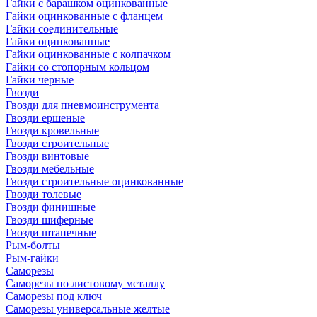
Гайки с барашком оцинкованные
Гайки оцинкованные с фланцем
Гайки соединительные
Гайки оцинкованные
Гайки оцинкованные с колпачком
Гайки со стопорным кольцом
Гайки черные
Гвозди
Гвозди для пневмоинструмента
Гвозди ершеные
Гвозди кровельные
Гвозди строительные
Гвозди винтовые
Гвозди мебельные
Гвозди строительные оцинкованные
Гвозди толевые
Гвозди финишные
Гвозди шиферные
Гвозди штапечные
Рым-болты
Рым-гайки
Саморезы
Саморезы по листовому металлу
Саморезы под ключ
Саморезы универсальные желтые