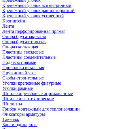
Крепежный уголок
Крепежный уголок асимитричный
Крепежный уголок равносторонний
Крепежный уголок усиленный
Кронштейн
Лента
Лента перфорированная прямая
Опора бруса закрытая
Опора бруса открытая
Опора скользящая
Пластины гвоздевые
Пластины соеденительные
Подвесы прямые
Проволока вязальная
Пружинный узел
Скобы строительные
Уголки крепежные фигурные
Уголки рамные
Шпильки резьбовые оцинкованные
Шпильки сантехнические
Шплинты
Грибок монтажный для теплоизоляции
Фиксаторы арматуры
Такелаж
Блоки одинарные