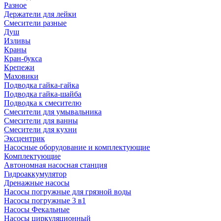
Разное
Держатели для лейки
Смесители разные
Душ
Изливы
Краны
Кран-букса
Крепежи
Маховики
Подводка гайка-гайка
Подводка гайка-шайба
Подводка к смесителю
Смесители для умывальника
Смесители для ванны
Смесители для кухни
Эксцентрик
Насосные оборудование и комплектующие
Комплектующие
Автономная насосная станция
Гидроаккумулятор
Дренажные насосы
Насосы погружные для грязной воды
Насосы погружные 3 в1
Насосы Фекальные
Насосы циркуляционный