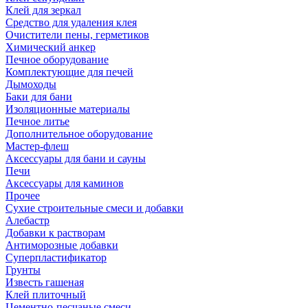
Клей для зеркал
Средство для удаления клея
Очистители пены, герметиков
Химический анкер
Печное оборудование
Комплектующие для печей
Дымоходы
Баки для бани
Изоляционные материалы
Печное литье
Дополнительное оборудование
Мастер-флеш
Аксессуары для бани и сауны
Печи
Аксессуары для каминов
Прочее
Сухие строительные смеси и добавки
Алебастр
Добавки к растворам
Антиморозные добавки
Суперпластификатор
Грунты
Известь гашеная
Клей плиточный
Цементно-песчаные смеси