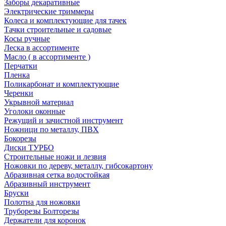
Заборы декаративные
Электрические триммеры
Колеса и комплектующие для тачек
Тачки строительные и садовые
Косы ручные
Леска в ассортименте
Масло ( в ассортименте )
Перчатки
Пленка
Поликарбонат и комплектующие
Черенки
Укрывной материал
Уголоки оконные
Режущий и зачистной инструмент
Ножници по металлу, ПВХ
Бокорезы
Диски ТУРБО
Строительные ножи и лезвия
Ножовки по дереву, металлу, гибсокартону
Абразивная сетка водостойкая
Абразивный инструмент
Бруски
Полотна для ножовки
Труборезы Болторезы
Держатели для коронок