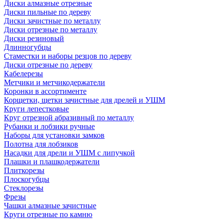
Диски алмазные отрезные
Диски пильные по дереву
Диски зачистные по металлу
Диски отрезные по металлу
Диски резиновый
Длинногубцы
Стаместки и наборы резцов по дереву
Диски отрезные по дереву
Кабелерезы
Метчики и метчикодержатели
Коронки в ассортименте
Корщетки, щетки зачистные для дрелей и УШМ
Круги лепестковые
Круг отрезной абразивный по металлу
Рубанки и лобзики ручные
Наборы для установки замков
Полотна для лобзиков
Насадки для дрели и УШМ с липучкой
Плашки и плашкодержатели
Плиткорезы
Плоскогубцы
Стеклорезы
Фрезы
Чашки алмазные зачистные
Круги отрезные по камню