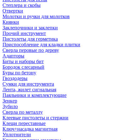
Степлера и скобы
Отвертки
Молотки и ручки для молотков
Киянки
Заклепочники и заклепки
Прочий инструмент
Пистолеты для герметика
Приспособление для кладки плитки
Сверла перовые по дереву
Адапторы
Биты и наборы бит
Бородок слесарный
Буры по бетону
Гвоздодеры
Сумки для инструмента
Лента, жилет сигнальная
Паяльники и комплектующие
Зенкер
Зубило
Сверла по металлу
Клеевые пистолеты и стержни
Клещи переставные
Ключ+насадка магнитная
Уплотнители