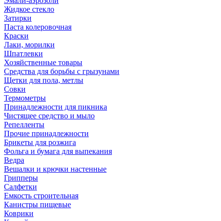
Эмали-аэрозоли
Жидкое стекло
Затирки
Паста колеровочная
Краски
Лаки, морилки
Шпатлевки
Хозяйственные товары
Средства для борьбы с грызунами
Щетки для пола, метлы
Совки
Термометры
Принадлежности для пикника
Чистящее средство и мыло
Репелленты
Прочие принадлежности
Брикеты для розжига
Фольга и бумага для выпекания
Ведра
Вешалки и крючки настенные
Грипперы
Салфетки
Емкость строительная
Канистры пищевые
Коврики