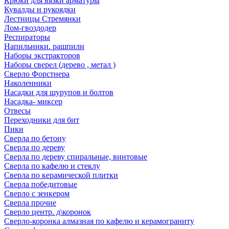
Крюки для вязки арматуры
Кувалды и рукоядки
Лестницы Стремянки
Лом-гвоздодер
Респираторы
Напильники. рашпили
Наборы экстракторов
Наборы сверел (дерево , метал )
Сверло Форстнера
Наколенники
Насадки для шурупов и болтов
Насадка- миксер
Отвесы
Переходники для бит
Пики
Сверла по бетону
Сверла по дереву
Сверла по дереву спиральные, винтовые
Сверла по кафелю и стеклу
Сверла по керамической плитки
Сверла победитовые
Сверло с зенкером
Сверла прочие
Сверло центр. д\коронок
Сверло-коронка алмазная по кафелю и керамограниту