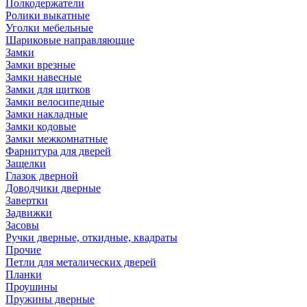
Полкодержатели
Ролики выкатные
Уголки мебельные
Шариковые направляющие
Замки
Замки врезные
Замки навесные
Замки для щитков
Замки велосипедные
Замки накладные
Замки кодовые
Замки межкомнатные
Фарнитура для дверей
Защелки
Глазок дверной
Доводчики дверные
Завертки
Задвижки
Засовы
Ручки дверные, откидные, квадраты
Прочие
Петли для металических дверей
Планки
Проушины
Пружины дверные