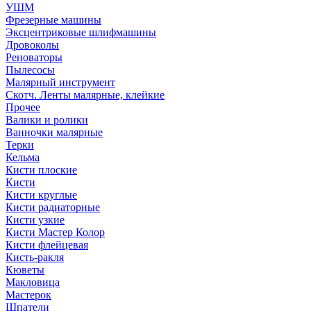
УШМ
Фрезерные машины
Эксцентриковые шлифмашины
Дровоколы
Реноваторы
Пылесосы
Малярный инструмент
Скотч. Ленты малярные, клейкие
Прочее
Валики и ролики
Ванночки малярные
Терки
Кельма
Кисти плоские
Кисти
Кисти круглые
Кисти радиаторные
Кисти узкие
Кисти Мастер Колор
Кисти флейцевая
Кисть-ракля
Кюветы
Макловица
Мастерок
Шпатели