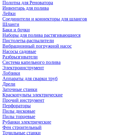
Полотна для Реноватора
Инвентарь для полива
Лейки
Соединители и коннекторы для шлангов
Шланги
Баки и бочки
Наборы для полива растягивающиеся
Пистолеты-распылители
Вибрационный погружной насос
Насосы садовые
Разбрызгиватели
Система капельного полива
Электроинструмент
Лобзики
Аппараты для сварки труб
Дрели
Заточные станки
Краскопульты электрические
Прочий инструмент
Перфораторы
Пилы дисковые
Пилы торцевые
Рубанки электрические
Фен строительный
Точильные станки