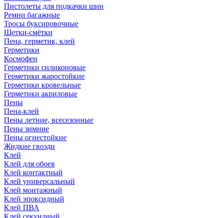
Пистолеты для подкачки шин
Ремни багажные
Тросы буксировочные
Щетки-смётки
Пена, герметик, клей
Герметики
Космофен
Герметики силиконовые
Герметики жаростойкие
Герметики кровельные
Герметики акриловые
Пены
Пена-клей
Пены летние, всесезонные
Пены зимние
Пены огнестойкие
Жидкие гвозди
Клей
Клей для обоев
Клей контактный
Клей универсальный
Клей монтажный
Клей эпоксидный
Клей ПВА
Клей секундный