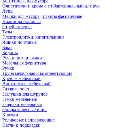
Контейнера для мусора
Очиститили и крема антибактериальный для рук
Лупы
Мешки для мусора , пакеты фасовочные
Ножницы бытовые
Стрейч пленка
Тазы
Электроплитки, кипятильники
Ящики почтовые
Баки
Бидоны
Ручки, петли, замки
Мебельная фурнитура
Ручки
Труба мебельная и комплектующие
Крепеж мебельный
Винт-стяжка мебельный
Газовые лифты
Заглушки для шурупов
Замки мебельные
Защелки мебельные
Опоры колесные и пр.
Крючки
Роликовые направляющие
Петли и подкладки