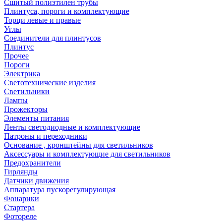
Сшитый полиэтилен трубы
Плинтуса, пороги и комплектующие
Торци левые и правые
Углы
Соединители для плинтусов
Плинтус
Прочее
Пороги
Электрика
Светотехнические изделия
Светильники
Лампы
Прожекторы
Элементы питания
Ленты светодиодные и комплектующие
Патроны и переходники
Основание , кронштейны для светильников
Аксессуары и комплектующие для светильников
Предохранители
Гирлянды
Датчики движения
Аппаратура пускорегулирующая
Фонарики
Стартера
Фотореле