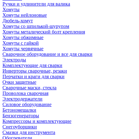
Ручки и удлинители для валика
Хомуты
Хомуты нейлоновые
Дюбель-хомут
Хомуты со шпилькой-шурупом
Хомуты металический болт крепления
Хомуты обжимные
Хомуты с гайкой
Хомуты червячные
Сварочное оборудование и все для сварки
Электроды
Комплектующие для сварки
Инверторы сварочные, резаки
Перчатки и краги для сварки
Очки защитные
Сварочные маски, стекла
Проволока сварочная
Электродержатели
Силовое оборудование
Бетономешалки
Бензогенераторы
Компрессоры и комплектующие
Снегоуборщики
Смазки для инструмента
Обогреватели