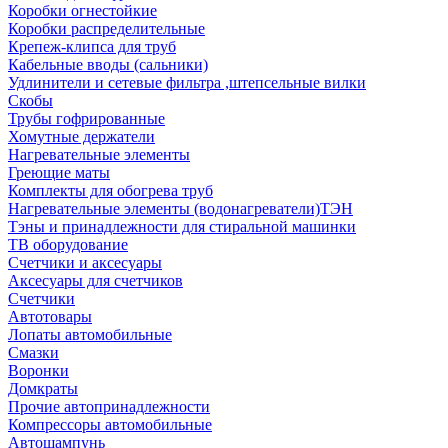
Коробки огнестойкие
Коробки распределительные
Крепеж-клипса для труб
Кабельные вводы (сальники)
Удлинители и сетевые фильтра ,штепсельные вилки
Скобы
Трубы гофрированные
Хомутные держатели
Нагревательные элементы
Греющие маты
Комплекты для обогрева труб
Нагревательные элементы (водонагреватели)ТЭН
Тэны и принадлежности для стиральной машинки
ТВ оборудование
Счетчики и аксесуары
Аксесуары для счетчиков
Счетчики
Автотовары
Лопаты автомобильные
Смазки
Воронки
Домкраты
Прочие автопринадлежности
Компрессоры автомобильные
Автошампунь