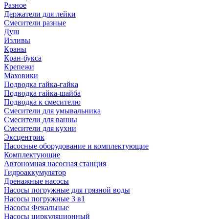
Разное
Держатели для лейки
Смесители разные
Душ
Изливы
Краны
Кран-букса
Крепежи
Маховики
Подводка гайка-гайка
Подводка гайка-шайба
Подводка к смесителю
Смесители для умывальника
Смесители для ванны
Смесители для кухни
Эксцентрик
Насосные оборудование и комплектующие
Комплектующие
Автономная насосная станция
Гидроаккумулятор
Дренажные насосы
Насосы погружные для грязной воды
Насосы погружные 3 в1
Насосы Фекальные
Насосы циркуляционный