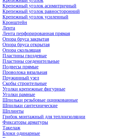
Крепежный уголок
Крепежный уголок асимитричный
Крепежный уголок равносторонний
Крепежный уголок усиленный
Кронштейн
Лента
Лента перфорированная прямая
Опора бруса закрытая
Опора бруса открытая
Опора скользящая
Пластины гвоздевые
Пластины соеденительные
Подвесы прямые
Проволока вязальная
Пружинный узел
Скобы строительные
Уголки крепежные фигурные
Уголки рамные
Шпильки резьбовые оцинкованные
Шпильки сантехнические
Шплинты
Грибок монтажный для теплоизоляции
Фиксаторы арматуры
Такелаж
Блоки одинарные