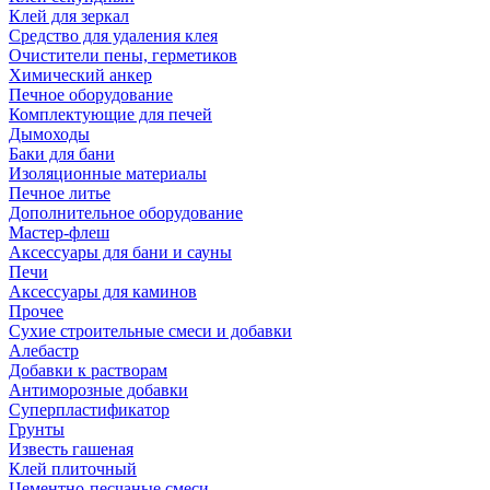
Клей для зеркал
Средство для удаления клея
Очистители пены, герметиков
Химический анкер
Печное оборудование
Комплектующие для печей
Дымоходы
Баки для бани
Изоляционные материалы
Печное литье
Дополнительное оборудование
Мастер-флеш
Аксессуары для бани и сауны
Печи
Аксессуары для каминов
Прочее
Сухие строительные смеси и добавки
Алебастр
Добавки к растворам
Антиморозные добавки
Суперпластификатор
Грунты
Известь гашеная
Клей плиточный
Цементно-песчаные смеси