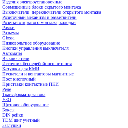
Изделия электроустановочные
Совмещенные блоки скрытого монтажа
Выключатели, переключатели открытого монтажа
Розеточный механизм и разветвители
Розетки открытого монтажа, колодки
Рамки
Разъемы
Glossa
Низковольтное оборудование
Кнопки управления выключателя
Автоматы
Выключатели
Источник бесперебойного питания
Катушки для КМИ
Пускатели и контакторы магнитные
Пост кнопочный
Приставки контактные ПКИ
Реле
Трансформаторы тока
УЗО
Щитовое оборудование
Боксы
DIN рейки
TDM щит учетный
Заглушки