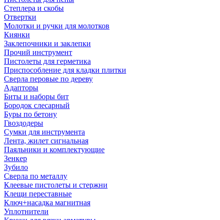
Степлера и скобы
Отвертки
Молотки и ручки для молотков
Киянки
Заклепочники и заклепки
Прочий инструмент
Пистолеты для герметика
Приспособление для кладки плитки
Сверла перовые по дереву
Адапторы
Биты и наборы бит
Бородок слесарный
Буры по бетону
Гвоздодеры
Сумки для инструмента
Лента, жилет сигнальная
Паяльники и комплектующие
Зенкер
Зубило
Сверла по металлу
Клеевые пистолеты и стержни
Клещи переставные
Ключ+насадка магнитная
Уплотнители