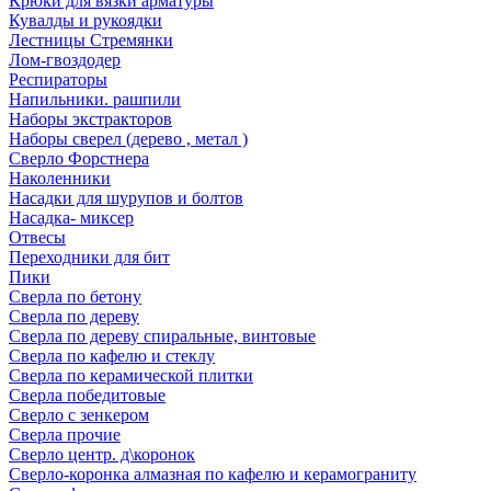
Крюки для вязки арматуры
Кувалды и рукоядки
Лестницы Стремянки
Лом-гвоздодер
Респираторы
Напильники. рашпили
Наборы экстракторов
Наборы сверел (дерево , метал )
Сверло Форстнера
Наколенники
Насадки для шурупов и болтов
Насадка- миксер
Отвесы
Переходники для бит
Пики
Сверла по бетону
Сверла по дереву
Сверла по дереву спиральные, винтовые
Сверла по кафелю и стеклу
Сверла по керамической плитки
Сверла победитовые
Сверло с зенкером
Сверла прочие
Сверло центр. д\коронок
Сверло-коронка алмазная по кафелю и керамограниту