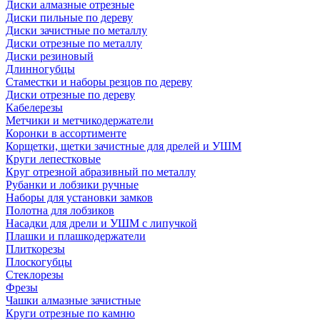
Диски алмазные отрезные
Диски пильные по дереву
Диски зачистные по металлу
Диски отрезные по металлу
Диски резиновый
Длинногубцы
Стаместки и наборы резцов по дереву
Диски отрезные по дереву
Кабелерезы
Метчики и метчикодержатели
Коронки в ассортименте
Корщетки, щетки зачистные для дрелей и УШМ
Круги лепестковые
Круг отрезной абразивный по металлу
Рубанки и лобзики ручные
Наборы для установки замков
Полотна для лобзиков
Насадки для дрели и УШМ с липучкой
Плашки и плашкодержатели
Плиткорезы
Плоскогубцы
Стеклорезы
Фрезы
Чашки алмазные зачистные
Круги отрезные по камню