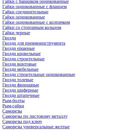
Гайки с барашком оцинкованные
Гайки оцинкованные с фланцем
Гайки соединительные
Гайки оцинкованные
Гайки оцинкованные с колпачком
Гайки со стопорным кольцом
Гайки черные
Гвозди
Гвозди для пневмоинструмента
Гвозди ершеные
Гвозди кровельные
Гвозди строительные
Гвозди винтовые
Гвозди мебельные
Гвозди строительные оцинкованные
Гвозди толевые
Гвозди финишные
Гвозди шиферные
Гвозди штапечные
Рым-болты
Рым-гайки
Саморезы
Саморезы по листовому металлу
Саморезы под ключ
Саморезы универсальные желтые