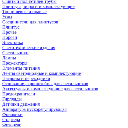
Сшитый полиэтилен трубы
Плинтуса, пороги и комплектующие
Торци левые и правые
Углы
Соединители для плинтусов
Плинтус
Прочее
Пороги
Электрика
Светотехнические изделия
Светильники
Лампы
Прожекторы
Элементы питания
Ленты светодиодные и комплектующие
Патроны и переходники
Основание , кронштейны для светильников
Аксессуары и комплектующие для светильников
Предохранители
Гирлянды
Датчики движения
Аппаратура пускорегулирующая
Фонарики
Стартера
Фотореле