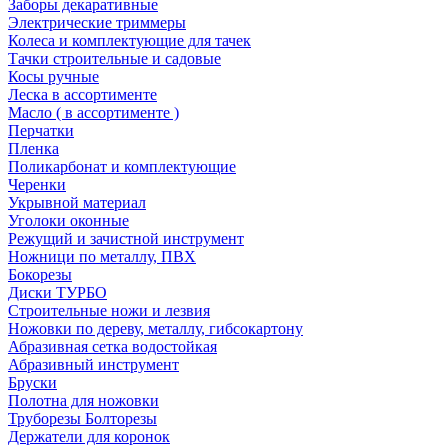
Заборы декаративные
Электрические триммеры
Колеса и комплектующие для тачек
Тачки строительные и садовые
Косы ручные
Леска в ассортименте
Масло ( в ассортименте )
Перчатки
Пленка
Поликарбонат и комплектующие
Черенки
Укрывной материал
Уголоки оконные
Режущий и зачистной инструмент
Ножници по металлу, ПВХ
Бокорезы
Диски ТУРБО
Строительные ножи и лезвия
Ножовки по дереву, металлу, гибсокартону
Абразивная сетка водостойкая
Абразивный инструмент
Бруски
Полотна для ножовки
Труборезы Болторезы
Держатели для коронок