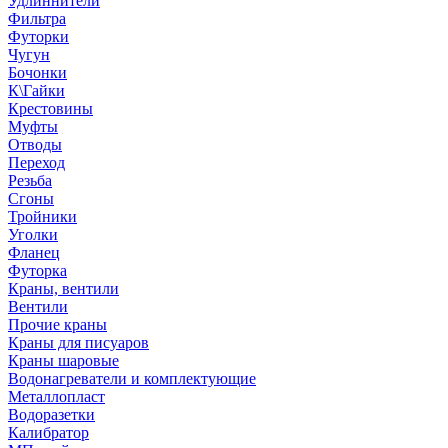
Удлиннители
Фильтра
Футорки
Чугун
Бочонки
К\Гайки
Крестовины
Муфты
Отводы
Переход
Резьба
Сгоны
Тройники
Уголки
Фланец
Футорка
Краны, вентили
Вентили
Прочие краны
Краны для писуаров
Краны шаровые
Водонагреватели и комплектующие
Металлопласт
Водоразетки
Калибратор