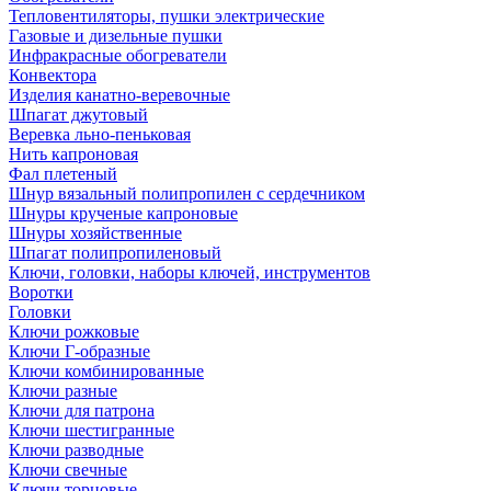
Тепловентиляторы, пушки электрические
Газовые и дизельные пушки
Инфракрасные обогреватели
Конвектора
Изделия канатно-веревочные
Шпагат джутовый
Веревка льно-пеньковая
Нить капроновая
Фал плетеный
Шнур вязальный полипропилен с сердечником
Шнуры крученые капроновые
Шнуры хозяйственные
Шпагат полипропиленовый
Ключи, головки, наборы ключей, инструментов
Воротки
Головки
Ключи рожковые
Ключи Г-образные
Ключи комбинированные
Ключи разные
Ключи для патрона
Ключи шестигранные
Ключи разводные
Ключи свечные
Ключи торцовые