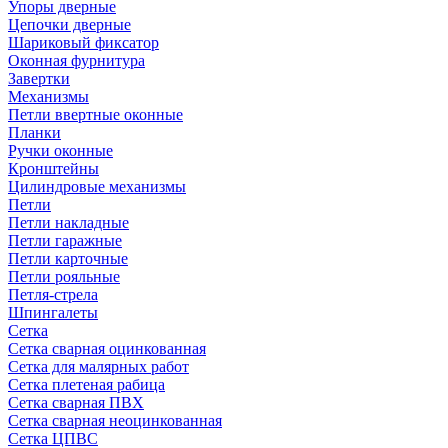
Упоры дверные
Цепочки дверные
Шариковый фиксатор
Оконная фурнитура
Завертки
Механизмы
Петли ввертные оконные
Планки
Ручки оконные
Кронштейны
Цилиндровые механизмы
Петли
Петли накладные
Петли гаражные
Петли карточные
Петли рояльные
Петля-стрела
Шпингалеты
Сетка
Сетка сварная оцинкованная
Сетка для малярных работ
Сетка плетеная рабица
Сетка сварная ПВХ
Сетка сварная неоцинкованная
Сетка ЦПВС