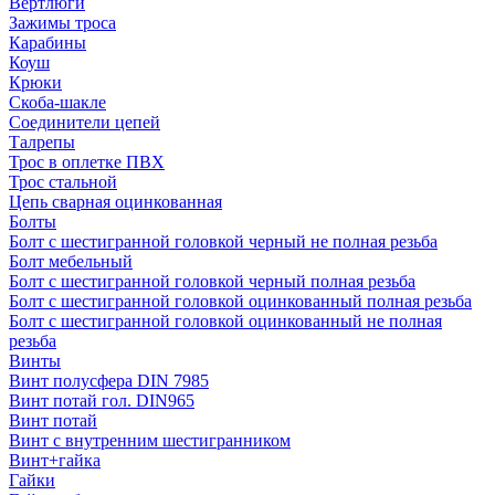
Вертлюги
Зажимы троса
Карабины
Коуш
Крюки
Скоба-шакле
Соединители цепей
Талрепы
Трос в оплетке ПВХ
Трос стальной
Цепь сварная оцинкованная
Болты
Болт с шестигранной головкой черный не полная резьба
Болт мебельный
Болт с шестигранной головкой черный полная резьба
Болт с шестигранной головкой оцинкованный полная резьба
Болт с шестигранной головкой оцинкованный не полная
резьба
Винты
Винт полусфера DIN 7985
Винт потай гол. DIN965
Винт потай
Винт с внутренним шестигранником
Винт+гайка
Гайки