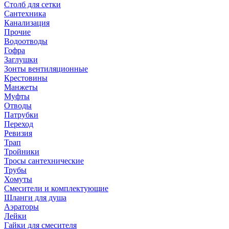
Столб для сетки
Сантехника
Канализация
Прочие
Водоотводы
Гофра
Заглушки
Зонты вентиляционные
Крестовины
Манжеты
Муфты
Отводы
Патрубки
Переход
Ревизия
Трап
Тройники
Тросы сантехнические
Трубы
Хомуты
Смесители и комплектующие
Шланги для душа
Аэраторы
Лейки
Гайки для смесителя