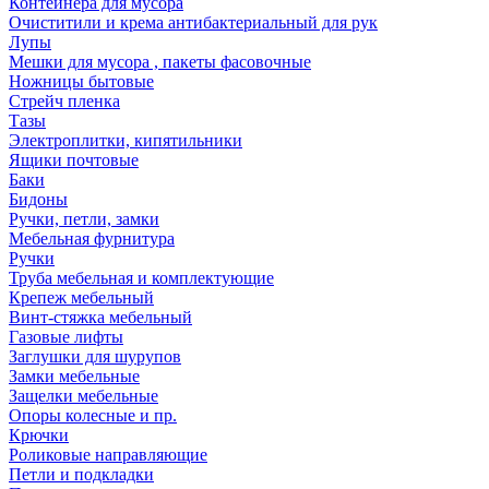
Контейнера для мусора
Очиститили и крема антибактериальный для рук
Лупы
Мешки для мусора , пакеты фасовочные
Ножницы бытовые
Стрейч пленка
Тазы
Электроплитки, кипятильники
Ящики почтовые
Баки
Бидоны
Ручки, петли, замки
Мебельная фурнитура
Ручки
Труба мебельная и комплектующие
Крепеж мебельный
Винт-стяжка мебельный
Газовые лифты
Заглушки для шурупов
Замки мебельные
Защелки мебельные
Опоры колесные и пр.
Крючки
Роликовые направляющие
Петли и подкладки