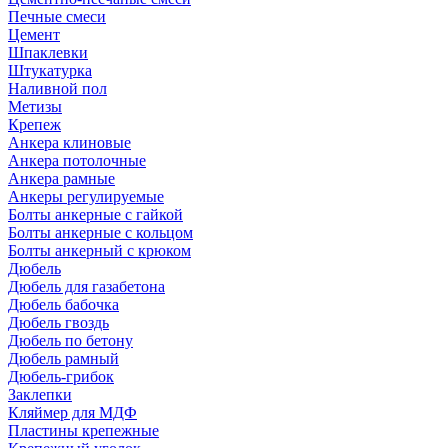
Печные смеси
Цемент
Шпаклевки
Штукатурка
Наливной пол
Метизы
Крепеж
Анкера клиновые
Анкера потолочные
Анкера рамные
Анкеры регулируемые
Болты анкерные с гайкой
Болты анкерные с кольцом
Болты анкерный с крюком
Дюбель
Дюбель для газабетона
Дюбель бабочка
Дюбель гвоздь
Дюбель по бетону
Дюбель рамный
Дюбель-грибок
Заклепки
Кляймер для МДФ
Пластины крепежные