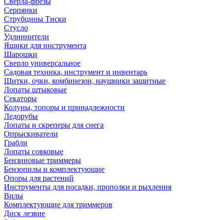
Сверла-фрезы
Серпянки
Струбцины Тиски
Стусло
Удлиннители
Ящики для инструмента
Шарошки
Сверло универсальное
Садовая техника, инструмент и инвентарь
Щитки, очки, комбинезон, наушники защитные
Лопаты штыковые
Секаторы
Колуны, топоры и принадлежности
Ледорубы
Лопаты и скреперы для снега
Опрыскиватели
Грабли
Лопаты совковые
Бензиновые триммеры
Бензопилы и комплектующие
Опоры для растений
Инструменты для посадки, прополки и рыхления
Вилы
Комплектующие для триммеров
Диск лезвие