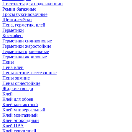
Пистолеты для подкачки шин
Ремни багажные
Тросы буксировочные
Щетки-смётки
Пена, герметик, клей
Герметики
Космофен
Герметики силиконовые
Герметики жаростойкие
Герметики кровельные
Герметики акриловые
Пены
Пена-клей
Пены летние, всесезонные
Пены зимние
Пены огнестойкие
Жидкие гвозди
Клей
Клей для обоев
Клей контактный
Клей универсальный
Клей монтажный
Клей эпоксидный
Клей ПВА
Клей секундный