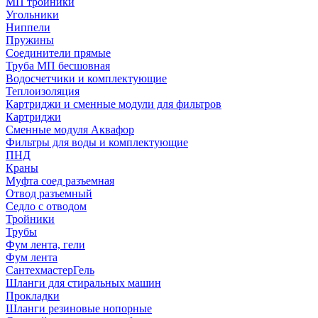
МП тройники
Угольники
Ниппели
Пружины
Соединители прямые
Труба МП бесшовная
Водосчетчики и комплектующие
Теплоизоляция
Картриджи и сменные модули для фильтров
Картриджи
Сменные модуля Аквафор
Фильтры для воды и комплектующие
ПНД
Краны
Муфта соед разъемная
Отвод разъемный
Седло с отводом
Тройники
Трубы
Фум лента, гели
Фум лента
СантехмастерГель
Шланги для стиральных машин
Прокладки
Шланги резиновые нопорные