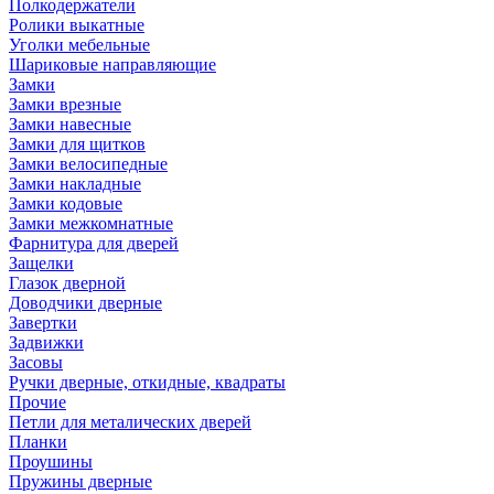
Полкодержатели
Ролики выкатные
Уголки мебельные
Шариковые направляющие
Замки
Замки врезные
Замки навесные
Замки для щитков
Замки велосипедные
Замки накладные
Замки кодовые
Замки межкомнатные
Фарнитура для дверей
Защелки
Глазок дверной
Доводчики дверные
Завертки
Задвижки
Засовы
Ручки дверные, откидные, квадраты
Прочие
Петли для металических дверей
Планки
Проушины
Пружины дверные