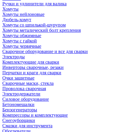
Ручки и удлинители для валика
Хомуты
Хомуты нейлоновые
Дюбель-хомут
Хомуты со шпилькой-шурупом
Хомуты металический болт крепления
Хомуты обжимные
Хомуты с гайкой
Хомуты червячные
Сварочное оборудование и все для сварки
Электроды
Комплектующие для сварки
Инверторы сварочные, резаки
Перчатки и краги для сварки
Очки защитные
Сварочные маски, стекла
Проволока сварочная
Электродержатели
Силовое оборудование
Бетономешалки
Бензогенераторы
Компрессоры и комплектующие
Снегоуборщики
Смазки для инструмента
Обогреватели