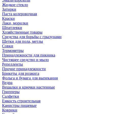
Эмали-аэрозоли
Жидкое стекло
Затирки
Паста колеровочная
Краски
Лаки, морилки
Шпатлевки
Хозяйственные товары
Средства для борьбы с грызунами
Щетки для пола, метлы
Совки
Термометры
Принадлежности для пикника
Чистящее средство и мыло
Репелленты
Прочие принадлежности
Брикеты для розжига
Фольга и бумага для выпекания
Ведра
Вешалки и крючки настенные
Грипперы
Салфетки
Емкость строительная
Канистры пищевые
Коврики