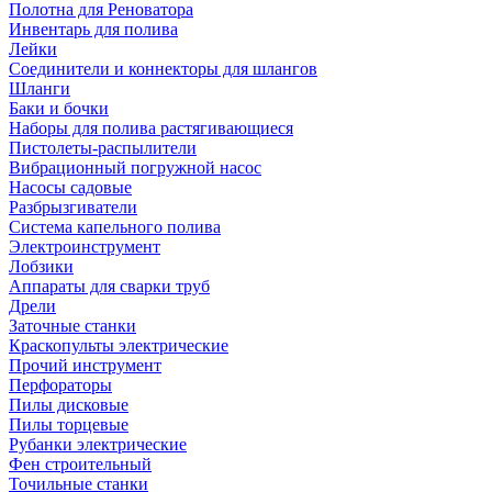
Полотна для Реноватора
Инвентарь для полива
Лейки
Соединители и коннекторы для шлангов
Шланги
Баки и бочки
Наборы для полива растягивающиеся
Пистолеты-распылители
Вибрационный погружной насос
Насосы садовые
Разбрызгиватели
Система капельного полива
Электроинструмент
Лобзики
Аппараты для сварки труб
Дрели
Заточные станки
Краскопульты электрические
Прочий инструмент
Перфораторы
Пилы дисковые
Пилы торцевые
Рубанки электрические
Фен строительный
Точильные станки