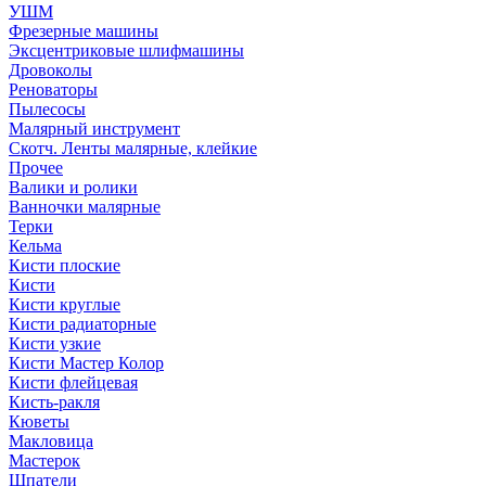
УШМ
Фрезерные машины
Эксцентриковые шлифмашины
Дровоколы
Реноваторы
Пылесосы
Малярный инструмент
Скотч. Ленты малярные, клейкие
Прочее
Валики и ролики
Ванночки малярные
Терки
Кельма
Кисти плоские
Кисти
Кисти круглые
Кисти радиаторные
Кисти узкие
Кисти Мастер Колор
Кисти флейцевая
Кисть-ракля
Кюветы
Макловица
Мастерок
Шпатели