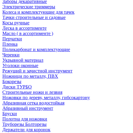
Заборы декаративные
Электрические триммеры
Колеса и комплектующие для тачек
Тачки строительные и садовые
Косы ручные
Леска в ассортименте
Масло ( в ассортименте )
Перчатки
Пленка
Поликарбонат и комплектующие
Черенки
Укрывной материал
Уголоки оконные
Режущий и зачистной инструмент
Ножници по металлу, ПВХ
Бокорезы
Диски ТУРБО
Строительные ножи и лезвия
Ножовки по дереву, металлу, гибсокартону
Абразивная сетка водостойкая
Абразивный инструмент
Бруски
Полотна для ножовки
Труборезы Болторезы
Держатели для коронок