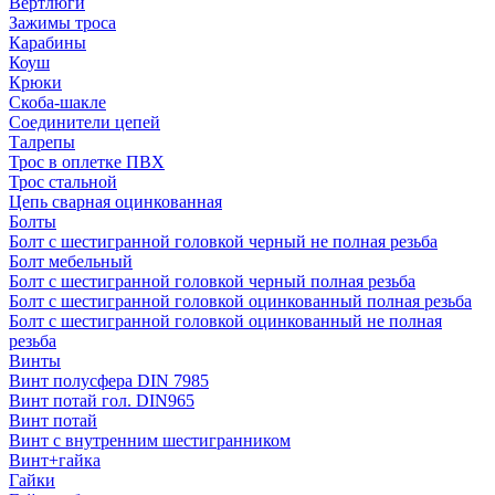
Вертлюги
Зажимы троса
Карабины
Коуш
Крюки
Скоба-шакле
Соединители цепей
Талрепы
Трос в оплетке ПВХ
Трос стальной
Цепь сварная оцинкованная
Болты
Болт с шестигранной головкой черный не полная резьба
Болт мебельный
Болт с шестигранной головкой черный полная резьба
Болт с шестигранной головкой оцинкованный полная резьба
Болт с шестигранной головкой оцинкованный не полная
резьба
Винты
Винт полусфера DIN 7985
Винт потай гол. DIN965
Винт потай
Винт с внутренним шестигранником
Винт+гайка
Гайки