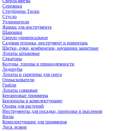
Сверла-фрезы
Серпянки
Струбцины Тиски
Стусло
Удлиннители
Ящики для инструмента
Шарошки
Сверло универсальное
Садовая техника, инструмент и инвентарь
Щитки, очки, комбинезон, наушники защитные
Лопаты штыковые
Секаторы
Колуны, топоры и принадлежности
Ледорубы
Лопаты и скреперы для снега
Опрыскиватели
Грабли
Лопаты совковые
Бензиновые триммеры
Бензопилы и комплектующие
Опоры для растений
Инструменты для посадки, прополки и рыхления
Вилы
Комплектующие для триммеров
Диск лезвие