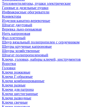
Тепловентиляторы, пушки электрические
Газовые и дизельные пушки
Инфракрасные обогреватели
Конвектора
Изделия канатно-веревочные
Шпагат джутовый
Веревка льно-пеньковая
Нить капроновая
Фал плетеный
Шнур вязальный полипропилен с сердечником
Шнуры крученые капроновые
Шнуры хозяйственные
Шпагат полипропиленовый
Ключи, головки, наборы ключей, инструментов
Воротки
Головки
Ключи рожковые
Ключи Г-образные
Ключи комбинированные
Ключи разные
Ключи для патрона
Ключи шестигранные
Ключи разводные
Ключи свечные
Ключи торцовые