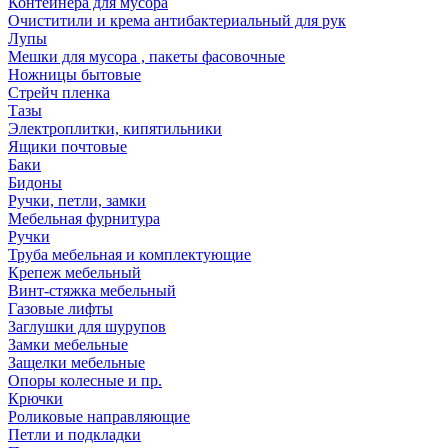
Контейнера для мусора
Очиститили и крема антибактериальный для рук
Лупы
Мешки для мусора , пакеты фасовочные
Ножницы бытовые
Стрейч пленка
Тазы
Электроплитки, кипятильники
Ящики почтовые
Баки
Бидоны
Ручки, петли, замки
Мебельная фурнитура
Ручки
Труба мебельная и комплектующие
Крепеж мебельный
Винт-стяжка мебельный
Газовые лифты
Заглушки для шурупов
Замки мебельные
Защелки мебельные
Опоры колесные и пр.
Крючки
Роликовые направляющие
Петли и подкладки