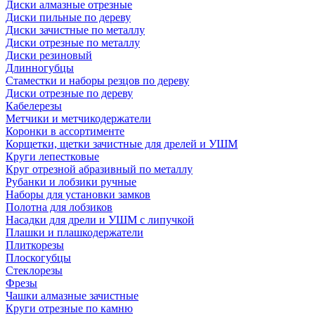
Диски алмазные отрезные
Диски пильные по дереву
Диски зачистные по металлу
Диски отрезные по металлу
Диски резиновый
Длинногубцы
Стаместки и наборы резцов по дереву
Диски отрезные по дереву
Кабелерезы
Метчики и метчикодержатели
Коронки в ассортименте
Корщетки, щетки зачистные для дрелей и УШМ
Круги лепестковые
Круг отрезной абразивный по металлу
Рубанки и лобзики ручные
Наборы для установки замков
Полотна для лобзиков
Насадки для дрели и УШМ с липучкой
Плашки и плашкодержатели
Плиткорезы
Плоскогубцы
Стеклорезы
Фрезы
Чашки алмазные зачистные
Круги отрезные по камню