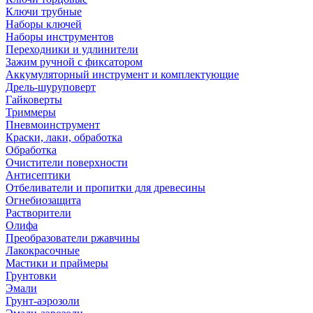
Ключи трубные
Наборы ключей
Наборы инструментов
Переходники и удлинители
Зажим ручной с фиксатором
Аккумуляторный инструмент и комплектующие
Дрель-шуруповерт
Гайковерты
Триммеры
Пневмоинструмент
Краски, лаки, обработка
Обработка
Очистители поверхности
Антисептики
Отбеливатели и пропитки для древесины
Огнебиозащита
Растворители
Олифа
Преобразователи ржавчины
Лакокрасочные
Мастики и праймеры
Грунтовки
Эмали
Грунт-аэрозоли