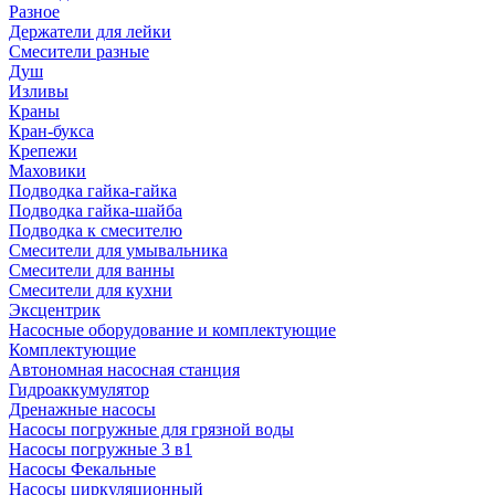
Разное
Держатели для лейки
Смесители разные
Душ
Изливы
Краны
Кран-букса
Крепежи
Маховики
Подводка гайка-гайка
Подводка гайка-шайба
Подводка к смесителю
Смесители для умывальника
Смесители для ванны
Смесители для кухни
Эксцентрик
Насосные оборудование и комплектующие
Комплектующие
Автономная насосная станция
Гидроаккумулятор
Дренажные насосы
Насосы погружные для грязной воды
Насосы погружные 3 в1
Насосы Фекальные
Насосы циркуляционный