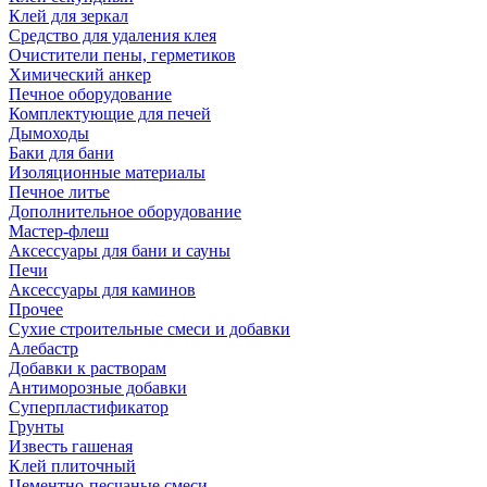
Клей для зеркал
Средство для удаления клея
Очистители пены, герметиков
Химический анкер
Печное оборудование
Комплектующие для печей
Дымоходы
Баки для бани
Изоляционные материалы
Печное литье
Дополнительное оборудование
Мастер-флеш
Аксессуары для бани и сауны
Печи
Аксессуары для каминов
Прочее
Сухие строительные смеси и добавки
Алебастр
Добавки к растворам
Антиморозные добавки
Суперпластификатор
Грунты
Известь гашеная
Клей плиточный
Цементно-песчаные смеси