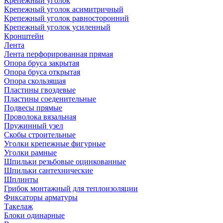
Крепежный уголок
Крепежный уголок асимитричный
Крепежный уголок равносторонний
Крепежный уголок усиленный
Кронштейн
Лента
Лента перфорированная прямая
Опора бруса закрытая
Опора бруса открытая
Опора скользящая
Пластины гвоздевые
Пластины соеденительные
Подвесы прямые
Проволока вязальная
Пружинный узел
Скобы строительные
Уголки крепежные фигурные
Уголки рамные
Шпильки резьбовые оцинкованные
Шпильки сантехнические
Шплинты
Грибок монтажный для теплоизоляции
Фиксаторы арматуры
Такелаж
Блоки одинарные