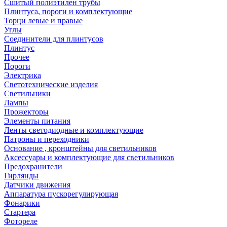
Сшитый полиэтилен трубы
Плинтуса, пороги и комплектующие
Торци левые и правые
Углы
Соединители для плинтусов
Плинтус
Прочее
Пороги
Электрика
Светотехнические изделия
Светильники
Лампы
Прожекторы
Элементы питания
Ленты светодиодные и комплектующие
Патроны и переходники
Основание , кронштейны для светильников
Аксессуары и комплектующие для светильников
Предохранители
Гирлянды
Датчики движения
Аппаратура пускорегулирующая
Фонарики
Стартера
Фотореле