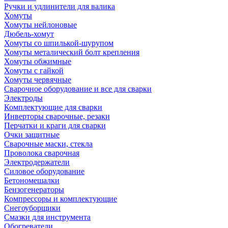
Ручки и удлинители для валика
Хомуты
Хомуты нейлоновые
Дюбель-хомут
Хомуты со шпилькой-шурупом
Хомуты металический болт крепления
Хомуты обжимные
Хомуты с гайкой
Хомуты червячные
Сварочное оборудование и все для сварки
Электроды
Комплектующие для сварки
Инверторы сварочные, резаки
Перчатки и краги для сварки
Очки защитные
Сварочные маски, стекла
Проволока сварочная
Электродержатели
Силовое оборудование
Бетономешалки
Бензогенераторы
Компрессоры и комплектующие
Снегоуборщики
Смазки для инструмента
Обогреватели