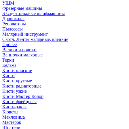
УШМ
Фрезерные машины
Эксцентриковые шлифмашины
Дровоколы
Реноваторы
Пылесосы
Малярный инструмент
Скотч. Ленты малярные, клейкие
Прочее
Валики и ролики
Ванночки малярные
Терки
Кельма
Кисти плоские
Кисти
Кисти круглые
Кисти радиаторные
Кисти узкие
Кисти Мастер Колор
Кисти флейцевая
Кисть-ракля
Кюветы
Макловица
Мастерок
Шпатели