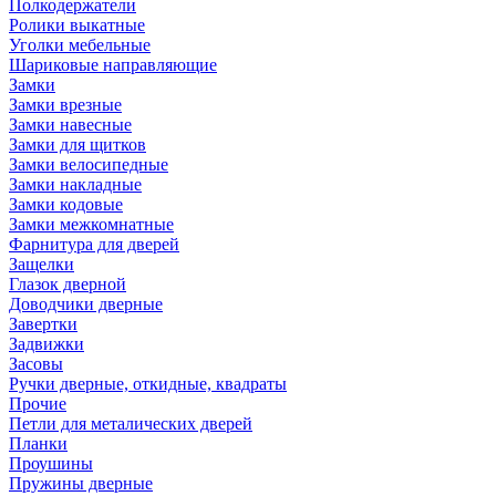
Полкодержатели
Ролики выкатные
Уголки мебельные
Шариковые направляющие
Замки
Замки врезные
Замки навесные
Замки для щитков
Замки велосипедные
Замки накладные
Замки кодовые
Замки межкомнатные
Фарнитура для дверей
Защелки
Глазок дверной
Доводчики дверные
Завертки
Задвижки
Засовы
Ручки дверные, откидные, квадраты
Прочие
Петли для металических дверей
Планки
Проушины
Пружины дверные