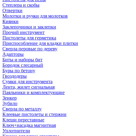
Степлера и скобы
Отвертки
Молотки и ручки для молотков
Киянки
Заклепочники и заклепки
Прочий инструмент
Пистолеты для герметика
Приспособление для кладки плитки
Сверла перовые по дереву
Адапторы
Биты и наборы бит
Бородок слесарный
Буры по бетону
Гвоздодеры
Сумки для инструмента
Лента, жилет сигнальная
Паяльники и комплектующие
Зенкер
Зубило
Сверла по металлу
Клеевые пистолеты и стержни
Клещи переставные
Ключ+насадка магнитная
Уплотнители