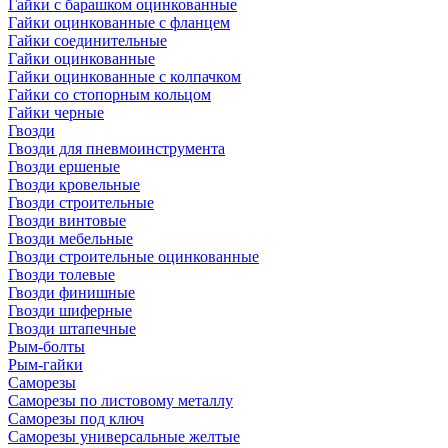
Гайки с барашком оцинкованные
Гайки оцинкованные с фланцем
Гайки соединительные
Гайки оцинкованные
Гайки оцинкованные с колпачком
Гайки со стопорным кольцом
Гайки черные
Гвозди
Гвозди для пневмоинструмента
Гвозди ершеные
Гвозди кровельные
Гвозди строительные
Гвозди винтовые
Гвозди мебельные
Гвозди строительные оцинкованные
Гвозди толевые
Гвозди финишные
Гвозди шиферные
Гвозди штапечные
Рым-болты
Рым-гайки
Саморезы
Саморезы по листовому металлу
Саморезы под ключ
Саморезы универсальные желтые