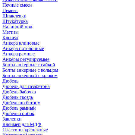
Печные смеси
Цемент
Шпаклевки
Штукатурка
Наливной пол
Метизы
Крепеж
Анкера клиновые
Анкера потолочные
Анкера рамные
Анкеры регулируемые
Болты анкерные с гайкой
Болты анкерные с кольцом
Болты анкерный с крюком
Дюбель
Дюбель для газабетона
Дюбель бабочка
Дюбель гвоздь
Дюбель по бетону
Дюбель рамный
Дюбель-грибок
Заклепки
Кляймер для МДФ
Пластины крепежные