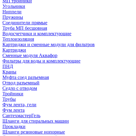
МП тройники
Угольники
Ниппели
Пружины
Соединители прямые
Труба МП бесшовная
Водосчетчики и комплектующие
Теплоизоляция
Картриджи и сменные модули для фильтров
Картриджи
Сменные модуля Аквафор
Фильтры для воды и комплектующие
ПНД
Краны
Муфта соед разъемная
Отвод разъемный
Седло с отводом
Тройники
Трубы
Фум лента, гели
Фум лента
СантехмастерГель
Шланги для стиральных машин
Прокладки
Шланги резиновые нопорные