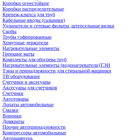
Коробки огнестойкие
Коробки распределительные
Крепеж-клипса для труб
Кабельные вводы (сальники)
Удлинители и сетевые фильтра ,штепсельные вилки
Скобы
Трубы гофрированные
Хомутные держатели
Нагревательные элементы
Греющие маты
Комплекты для обогрева труб
Нагревательные элементы (водонагреватели)ТЭН
Тэны и принадлежности для стиральной машинки
ТВ оборудование
Счетчики и аксесуары
Аксесуары для счетчиков
Счетчики
Автотовары
Лопаты автомобильные
Смазки
Воронки
Домкраты
Прочие автопринадлежности
Компрессоры автомобильные
Автошампунь