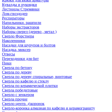
Крюки для вязки арматуры
Кувалды и рукоядки
Лестницы Стремянки
Лом-гвоздодер
Респираторы
Напильники. рашпили
Наборы экстракторов
Наборы сверел (дерево , метал )
Сверло Форстнера
Наколенники
Насадки для шурупов и болтов
Насадка- миксер
Отвесы
Переходники для бит
Пики
Сверла по бетону
Сверла по дереву
Сверла по дереву спиральные, винтовые
Сверла по кафелю и стеклу
Сверла по керамической плитки
Сверла победитовые
Сверло с зенкером
Сверла прочие
Сверло центр. д\коронок
Сверло-коронка алмазная по кафелю и керамограниту