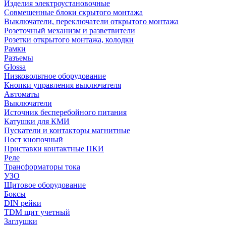
Изделия электроустановочные
Совмещенные блоки скрытого монтажа
Выключатели, переключатели открытого монтажа
Розеточный механизм и разветвители
Розетки открытого монтажа, колодки
Рамки
Разъемы
Glossa
Низковольтное оборудование
Кнопки управления выключателя
Автоматы
Выключатели
Источник бесперебойного питания
Катушки для КМИ
Пускатели и контакторы магнитные
Пост кнопочный
Приставки контактные ПКИ
Реле
Трансформаторы тока
УЗО
Щитовое оборудование
Боксы
DIN рейки
TDM щит учетный
Заглушки