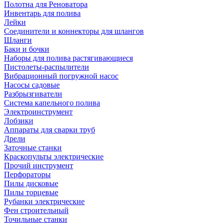
Полотна для Реноватора
Инвентарь для полива
Лейки
Соединители и коннекторы для шлангов
Шланги
Баки и бочки
Наборы для полива растягивающиеся
Пистолеты-распылители
Вибрационный погружной насос
Насосы садовые
Разбрызгиватели
Система капельного полива
Электроинструмент
Лобзики
Аппараты для сварки труб
Дрели
Заточные станки
Краскопульты электрические
Прочий инструмент
Перфораторы
Пилы дисковые
Пилы торцевые
Рубанки электрические
Фен строительный
Точильные станки