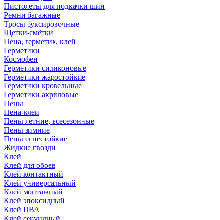
Пистолеты для подкачки шин
Ремни багажные
Тросы буксировочные
Щетки-смётки
Пена, герметик, клей
Герметики
Космофен
Герметики силиконовые
Герметики жаростойкие
Герметики кровельные
Герметики акриловые
Пены
Пена-клей
Пены летние, всесезонные
Пены зимние
Пены огнестойкие
Жидкие гвозди
Клей
Клей для обоев
Клей контактный
Клей универсальный
Клей монтажный
Клей эпоксидный
Клей ПВА
Клей секундный