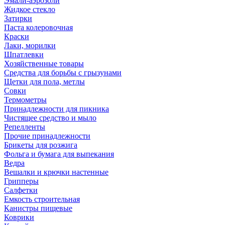
Эмали-аэрозоли
Жидкое стекло
Затирки
Паста колеровочная
Краски
Лаки, морилки
Шпатлевки
Хозяйственные товары
Средства для борьбы с грызунами
Щетки для пола, метлы
Совки
Термометры
Принадлежности для пикника
Чистящее средство и мыло
Репелленты
Прочие принадлежности
Брикеты для розжига
Фольга и бумага для выпекания
Ведра
Вешалки и крючки настенные
Грипперы
Салфетки
Емкость строительная
Канистры пищевые
Коврики