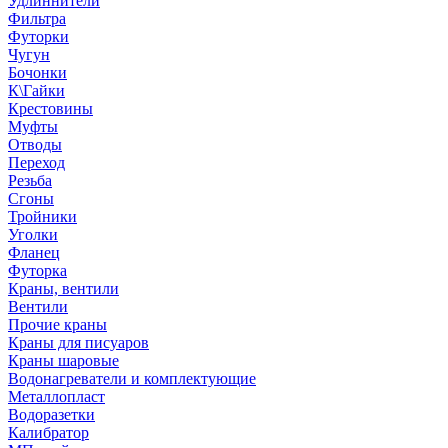
Удлиннители
Фильтра
Футорки
Чугун
Бочонки
К\Гайки
Крестовины
Муфты
Отводы
Переход
Резьба
Сгоны
Тройники
Уголки
Фланец
Футорка
Краны, вентили
Вентили
Прочие краны
Краны для писуаров
Краны шаровые
Водонагреватели и комплектующие
Металлопласт
Водоразетки
Калибратор