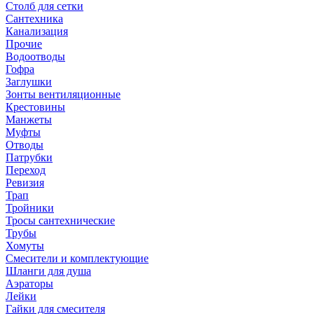
Столб для сетки
Сантехника
Канализация
Прочие
Водоотводы
Гофра
Заглушки
Зонты вентиляционные
Крестовины
Манжеты
Муфты
Отводы
Патрубки
Переход
Ревизия
Трап
Тройники
Тросы сантехнические
Трубы
Хомуты
Смесители и комплектующие
Шланги для душа
Аэраторы
Лейки
Гайки для смесителя