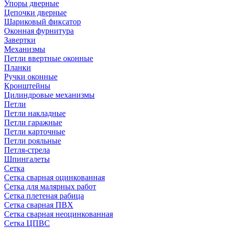
Упоры дверные
Цепочки дверные
Шариковый фиксатор
Оконная фурнитура
Завертки
Механизмы
Петли ввертные оконные
Планки
Ручки оконные
Кронштейны
Цилиндровые механизмы
Петли
Петли накладные
Петли гаражные
Петли карточные
Петли рояльные
Петля-стрела
Шпингалеты
Сетка
Сетка сварная оцинкованная
Сетка для малярных работ
Сетка плетеная рабица
Сетка сварная ПВХ
Сетка сварная неоцинкованная
Сетка ЦПВС