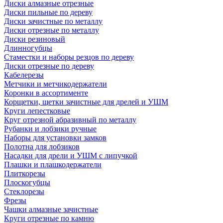
Диски алмазные отрезные
Диски пильные по дереву
Диски зачистные по металлу
Диски отрезные по металлу
Диски резиновый
Длинногубцы
Стаместки и наборы резцов по дереву
Диски отрезные по дереву
Кабелерезы
Метчики и метчикодержатели
Коронки в ассортименте
Корщетки, щетки зачистные для дрелей и УШМ
Круги лепестковые
Круг отрезной абразивный по металлу
Рубанки и лобзики ручные
Наборы для установки замков
Полотна для лобзиков
Насадки для дрели и УШМ с липучкой
Плашки и плашкодержатели
Плиткорезы
Плоскогубцы
Стеклорезы
Фрезы
Чашки алмазные зачистные
Круги отрезные по камню