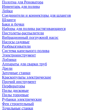
Полотна для Реноватора
Инвентарь для полива
Лейки
Соединители и коннекторы для шлангов
Шланги
Баки и бочки
Наборы для полива растягивающиеся
Пистолеты-распылители
Вибрационный погружной насос
Насосы садовые
Разбрызгиватели
Система капельного полива
Электроинструмент
Лобзики
Аппараты для сварки труб
Дрели
Заточные станки
Краскопульты электрические
Прочий инструмент
Перфораторы
Пилы дисковые
Пилы торцевые
Рубанки электрические
Фен строительный
Точильные станки