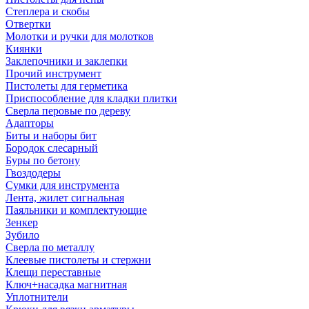
Степлера и скобы
Отвертки
Молотки и ручки для молотков
Киянки
Заклепочники и заклепки
Прочий инструмент
Пистолеты для герметика
Приспособление для кладки плитки
Сверла перовые по дереву
Адапторы
Биты и наборы бит
Бородок слесарный
Буры по бетону
Гвоздодеры
Сумки для инструмента
Лента, жилет сигнальная
Паяльники и комплектующие
Зенкер
Зубило
Сверла по металлу
Клеевые пистолеты и стержни
Клещи переставные
Ключ+насадка магнитная
Уплотнители