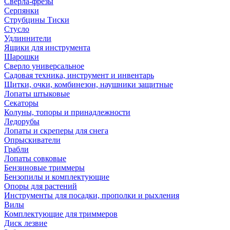
Сверла-фрезы
Серпянки
Струбцины Тиски
Стусло
Удлиннители
Ящики для инструмента
Шарошки
Сверло универсальное
Садовая техника, инструмент и инвентарь
Щитки, очки, комбинезон, наушники защитные
Лопаты штыковые
Секаторы
Колуны, топоры и принадлежности
Ледорубы
Лопаты и скреперы для снега
Опрыскиватели
Грабли
Лопаты совковые
Бензиновые триммеры
Бензопилы и комплектующие
Опоры для растений
Инструменты для посадки, прополки и рыхления
Вилы
Комплектующие для триммеров
Диск лезвие