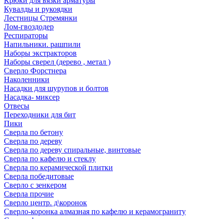
Крюки для вязки арматуры
Кувалды и рукоядки
Лестницы Стремянки
Лом-гвоздодер
Респираторы
Напильники. рашпили
Наборы экстракторов
Наборы сверел (дерево , метал )
Сверло Форстнера
Наколенники
Насадки для шурупов и болтов
Насадка- миксер
Отвесы
Переходники для бит
Пики
Сверла по бетону
Сверла по дереву
Сверла по дереву спиральные, винтовые
Сверла по кафелю и стеклу
Сверла по керамической плитки
Сверла победитовые
Сверло с зенкером
Сверла прочие
Сверло центр. д\коронок
Сверло-коронка алмазная по кафелю и керамограниту