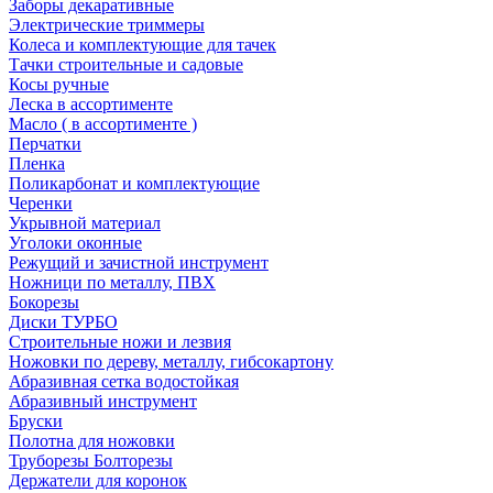
Заборы декаративные
Электрические триммеры
Колеса и комплектующие для тачек
Тачки строительные и садовые
Косы ручные
Леска в ассортименте
Масло ( в ассортименте )
Перчатки
Пленка
Поликарбонат и комплектующие
Черенки
Укрывной материал
Уголоки оконные
Режущий и зачистной инструмент
Ножници по металлу, ПВХ
Бокорезы
Диски ТУРБО
Строительные ножи и лезвия
Ножовки по дереву, металлу, гибсокартону
Абразивная сетка водостойкая
Абразивный инструмент
Бруски
Полотна для ножовки
Труборезы Болторезы
Держатели для коронок