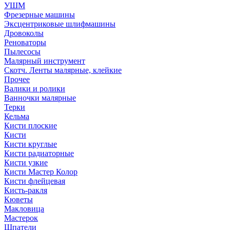
УШМ
Фрезерные машины
Эксцентриковые шлифмашины
Дровоколы
Реноваторы
Пылесосы
Малярный инструмент
Скотч. Ленты малярные, клейкие
Прочее
Валики и ролики
Ванночки малярные
Терки
Кельма
Кисти плоские
Кисти
Кисти круглые
Кисти радиаторные
Кисти узкие
Кисти Мастер Колор
Кисти флейцевая
Кисть-ракля
Кюветы
Макловица
Мастерок
Шпатели