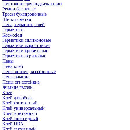
Пистолеты для подкачки шин
Ремни багажные
Тросы буксировочные
Щетки-смётки
Пена, герметик, клей
Герметики
Космофен
Герметики силиконовые
Герметики жаростойкие
Герметики кровельные
Герметики акриловые
Пены
Пена-клей
Пены летние, всесезонные
Пены зимние
Пены огнестойкие
Жидкие гвозди
Клей
Клей для обоев
Клей контактный
Клей универсальный
Клей монтажный
Клей эпоксидный
Клей ПВА
Клей секундный