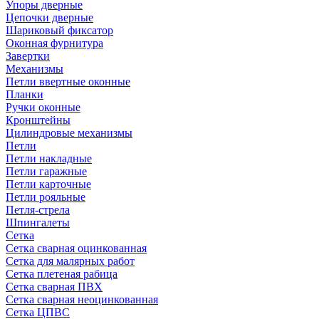
Упоры дверные
Цепочки дверные
Шариковый фиксатор
Оконная фурнитура
Завертки
Механизмы
Петли ввертные оконные
Планки
Ручки оконные
Кронштейны
Цилиндровые механизмы
Петли
Петли накладные
Петли гаражные
Петли карточные
Петли рояльные
Петля-стрела
Шпингалеты
Сетка
Сетка сварная оцинкованная
Сетка для малярных работ
Сетка плетеная рабица
Сетка сварная ПВХ
Сетка сварная неоцинкованная
Сетка ЦПВС