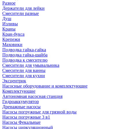
Разное
Держатели для лейки
Смесители разные
Душ
Изливы
Краны
Кран-букса
Крепежи
Маховики
Подводка гайка-гайка
Подводка гайка-шайба
Подводка к смесителю
Смесители для умывальника
Смесители для ванны
Смесители для кухни
Эксцентрик
Насосные оборудование и комплектующие
Комплектующие
Автономная насосная станция
Гидроаккумулятор
Дренажные насосы
Насосы погружные для грязной воды
Насосы погружные 3 в1
Насосы Фекальные
Насосы циркуляционный