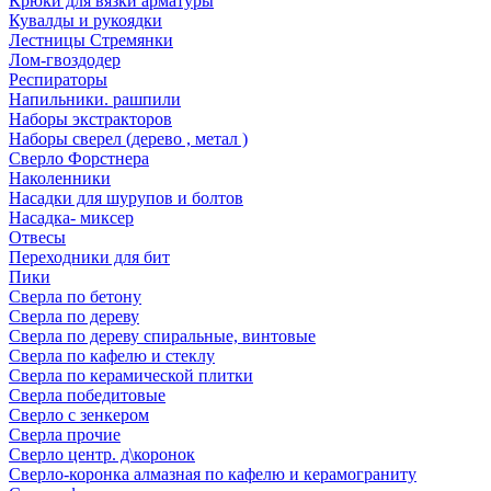
Крюки для вязки арматуры
Кувалды и рукоядки
Лестницы Стремянки
Лом-гвоздодер
Респираторы
Напильники. рашпили
Наборы экстракторов
Наборы сверел (дерево , метал )
Сверло Форстнера
Наколенники
Насадки для шурупов и болтов
Насадка- миксер
Отвесы
Переходники для бит
Пики
Сверла по бетону
Сверла по дереву
Сверла по дереву спиральные, винтовые
Сверла по кафелю и стеклу
Сверла по керамической плитки
Сверла победитовые
Сверло с зенкером
Сверла прочие
Сверло центр. д\коронок
Сверло-коронка алмазная по кафелю и керамограниту