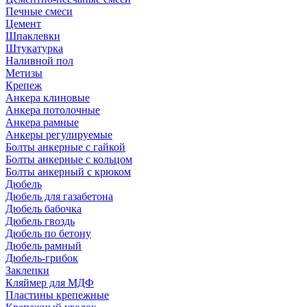
Печные смеси
Цемент
Шпаклевки
Штукатурка
Наливной пол
Метизы
Крепеж
Анкера клиновые
Анкера потолочные
Анкера рамные
Анкеры регулируемые
Болты анкерные с гайкой
Болты анкерные с кольцом
Болты анкерный с крюком
Дюбель
Дюбель для газабетона
Дюбель бабочка
Дюбель гвоздь
Дюбель по бетону
Дюбель рамный
Дюбель-грибок
Заклепки
Кляймер для МДФ
Пластины крепежные