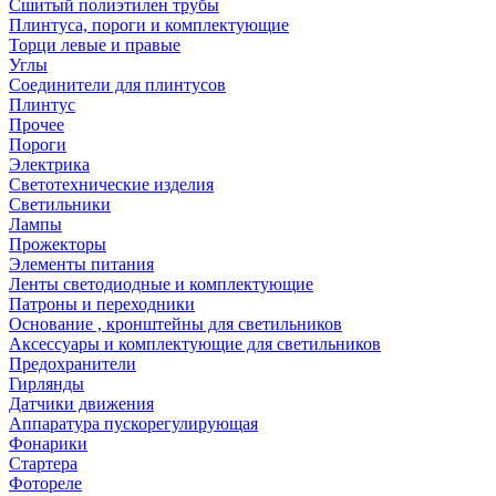
Сшитый полиэтилен трубы
Плинтуса, пороги и комплектующие
Торци левые и правые
Углы
Соединители для плинтусов
Плинтус
Прочее
Пороги
Электрика
Светотехнические изделия
Светильники
Лампы
Прожекторы
Элементы питания
Ленты светодиодные и комплектующие
Патроны и переходники
Основание , кронштейны для светильников
Аксессуары и комплектующие для светильников
Предохранители
Гирлянды
Датчики движения
Аппаратура пускорегулирующая
Фонарики
Стартера
Фотореле