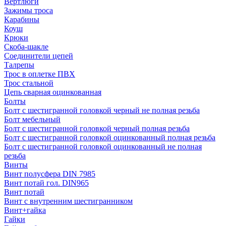
Вертлюги
Зажимы троса
Карабины
Коуш
Крюки
Скоба-шакле
Соединители цепей
Талрепы
Трос в оплетке ПВХ
Трос стальной
Цепь сварная оцинкованная
Болты
Болт с шестигранной головкой черный не полная резьба
Болт мебельный
Болт с шестигранной головкой черный полная резьба
Болт с шестигранной головкой оцинкованный полная резьба
Болт с шестигранной головкой оцинкованный не полная
резьба
Винты
Винт полусфера DIN 7985
Винт потай гол. DIN965
Винт потай
Винт с внутренним шестигранником
Винт+гайка
Гайки