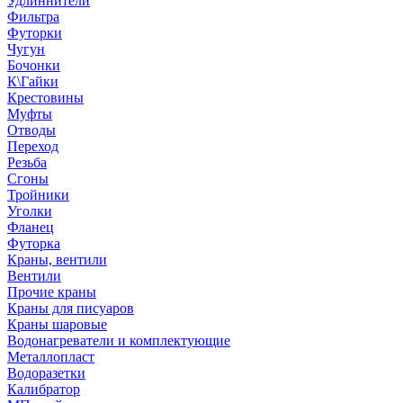
Удлиннители
Фильтра
Футорки
Чугун
Бочонки
К\Гайки
Крестовины
Муфты
Отводы
Переход
Резьба
Сгоны
Тройники
Уголки
Фланец
Футорка
Краны, вентили
Вентили
Прочие краны
Краны для писуаров
Краны шаровые
Водонагреватели и комплектующие
Металлопласт
Водоразетки
Калибратор