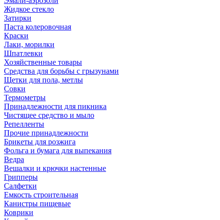
Эмали-аэрозоли
Жидкое стекло
Затирки
Паста колеровочная
Краски
Лаки, морилки
Шпатлевки
Хозяйственные товары
Средства для борьбы с грызунами
Щетки для пола, метлы
Совки
Термометры
Принадлежности для пикника
Чистящее средство и мыло
Репелленты
Прочие принадлежности
Брикеты для розжига
Фольга и бумага для выпекания
Ведра
Вешалки и крючки настенные
Грипперы
Салфетки
Емкость строительная
Канистры пищевые
Коврики