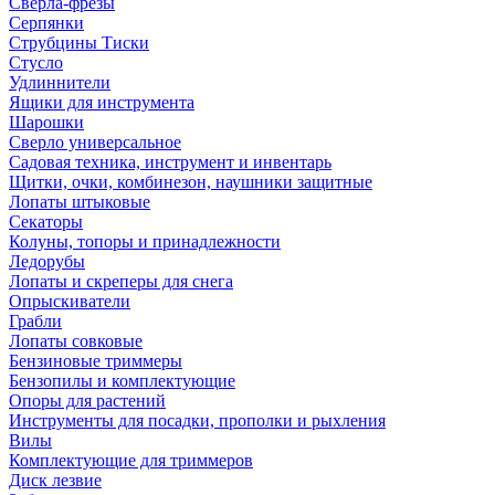
Сверла-фрезы
Серпянки
Струбцины Тиски
Стусло
Удлиннители
Ящики для инструмента
Шарошки
Сверло универсальное
Садовая техника, инструмент и инвентарь
Щитки, очки, комбинезон, наушники защитные
Лопаты штыковые
Секаторы
Колуны, топоры и принадлежности
Ледорубы
Лопаты и скреперы для снега
Опрыскиватели
Грабли
Лопаты совковые
Бензиновые триммеры
Бензопилы и комплектующие
Опоры для растений
Инструменты для посадки, прополки и рыхления
Вилы
Комплектующие для триммеров
Диск лезвие