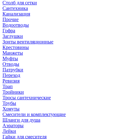
Столб для сетки
Сантехника
Канализация
Прочие
Водоотводы
Гофра
Заглушки
Зонты вентиляционные
Крестовины
Манжеты
Муфты
Отводы
Патрубки
Переход
Ревизия
Трап
Тройники
Тросы сантехнические
Трубы
Хомуты
Смесители и комплектующие
Шланги для душа
Аэраторы
Лейки
Гайки для смесителя