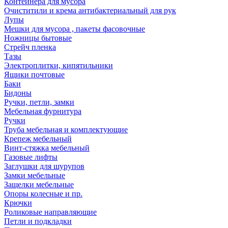
Контейнера для мусора
Очиститили и крема антибактериальный для рук
Лупы
Мешки для мусора , пакеты фасовочные
Ножницы бытовые
Стрейч пленка
Тазы
Электроплитки, кипятильники
Ящики почтовые
Баки
Бидоны
Ручки, петли, замки
Мебельная фурнитура
Ручки
Труба мебельная и комплектующие
Крепеж мебельный
Винт-стяжка мебельный
Газовые лифты
Заглушки для шурупов
Замки мебельные
Защелки мебельные
Опоры колесные и пр.
Крючки
Роликовые направляющие
Петли и подкладки