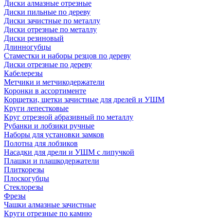
Диски алмазные отрезные
Диски пильные по дереву
Диски зачистные по металлу
Диски отрезные по металлу
Диски резиновый
Длинногубцы
Стаместки и наборы резцов по дереву
Диски отрезные по дереву
Кабелерезы
Метчики и метчикодержатели
Коронки в ассортименте
Корщетки, щетки зачистные для дрелей и УШМ
Круги лепестковые
Круг отрезной абразивный по металлу
Рубанки и лобзики ручные
Наборы для установки замков
Полотна для лобзиков
Насадки для дрели и УШМ с липучкой
Плашки и плашкодержатели
Плиткорезы
Плоскогубцы
Стеклорезы
Фрезы
Чашки алмазные зачистные
Круги отрезные по камню