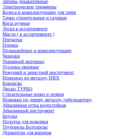
Заборы декаративные
Электрические триммеры
Колеса и комплектующие для тачек
Тачки строительные и садовые
Косы ручные
Леска в ассортименте
Масло ( в ассортименте )
Перчатки
Пленка
Поликарбонат и комплектующие
Черенки
Укрывной материал
Уголоки оконные
Режущий и зачистной инструмент
Ножници по металлу, ПВХ
Бокорезы
Диски ТУРБО
Строительные ножи и лезвия
Ножовки по дереву, металлу, гибсокартону
Абразивная сетка водостойкая
Абразивный инструмент
Бруски
Полотна для ножовки
Труборезы Болторезы
Держатели для коронок