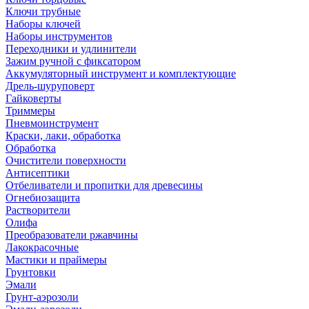
Ключи трубные
Наборы ключей
Наборы инструментов
Переходники и удлинители
Зажим ручной с фиксатором
Аккумуляторный инструмент и комплектующие
Дрель-шуруповерт
Гайковерты
Триммеры
Пневмоинструмент
Краски, лаки, обработка
Обработка
Очистители поверхности
Антисептики
Отбеливатели и пропитки для древесины
Огнебиозащита
Растворители
Олифа
Преобразователи ржавчины
Лакокрасочные
Мастики и праймеры
Грунтовки
Эмали
Грунт-аэрозоли