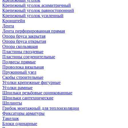
Крепежный уголок
Крепежный уголок асимитричный
Крепежный уголок равносторонний
Крепежный уголок усиленный
Кронштейн
Лента
Лента перфорированная прямая
Опора бруса закрытая
Опора бруса открытая
Опора скользящая
Пластины гвоздевые
Пластины соеденительные
Подвесы прямые
Проволока вязальная
Пружинный узел
Скобы строительные
Уголки крепежные фигурные
Уголки рамные
Шпильки резьбовые оцинкованные
Шпильки сантехнические
Шплинты
Грибок монтажный для теплоизоляции
Фиксаторы арматуры
Такелаж
Блоки одинарные