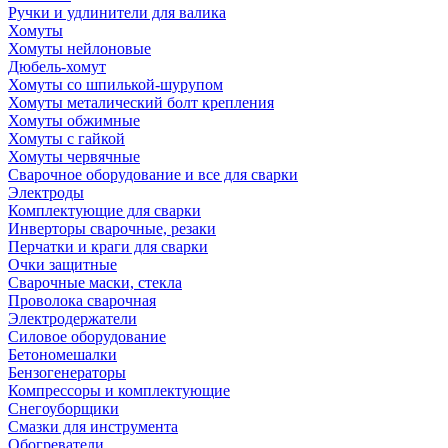
Ручки и удлинители для валика
Хомуты
Хомуты нейлоновые
Дюбель-хомут
Хомуты со шпилькой-шурупом
Хомуты металический болт крепления
Хомуты обжимные
Хомуты с гайкой
Хомуты червячные
Сварочное оборудование и все для сварки
Электроды
Комплектующие для сварки
Инверторы сварочные, резаки
Перчатки и краги для сварки
Очки защитные
Сварочные маски, стекла
Проволока сварочная
Электродержатели
Силовое оборудование
Бетономешалки
Бензогенераторы
Компрессоры и комплектующие
Снегоуборщики
Смазки для инструмента
Обогреватели