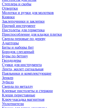
Степлера и скобы
Отвертки
Молотки и ручки для молотков
Киянки
Заклепочники и заклепки
Прочий инструмент
Пистолеты для герметика
Приспособление для кладки плитки
Сверла перовые по дереву
Адапторы
Биты и наборы бит
Бородок слесарный
Буры по бетону
Гвоздодеры
Сумки для инструмента
Лента, жилет сигнальная
Паяльники и комплектующие
Зенкер
Зубило
Сверла по металлу
Клеевые пистолеты и стержни
Клещи переставные
Ключ+насадка магнитная
Уплотнители