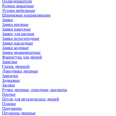
Полкодержатели
Ролики выкатные
Уголки мебельные
Шариковые направляющие
Замки
Замки врезные
Замки навесные
Замки для щитков
Замки велосипедные
Замки накладные
Замки кодовые
Замки межкомнатные
Фарнитура для дверей
Защелки
Глазок дверной
Доводчики дверные
Завертки
Задвижки
Засовы
Ручки дверные, откидные, квадраты
Прочие
Петли для металических дверей
Планки
Проушины
Пружины дверные