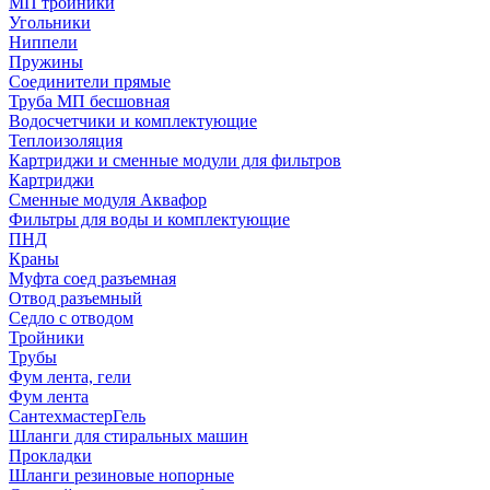
МП тройники
Угольники
Ниппели
Пружины
Соединители прямые
Труба МП бесшовная
Водосчетчики и комплектующие
Теплоизоляция
Картриджи и сменные модули для фильтров
Картриджи
Сменные модуля Аквафор
Фильтры для воды и комплектующие
ПНД
Краны
Муфта соед разъемная
Отвод разъемный
Седло с отводом
Тройники
Трубы
Фум лента, гели
Фум лента
СантехмастерГель
Шланги для стиральных машин
Прокладки
Шланги резиновые нопорные