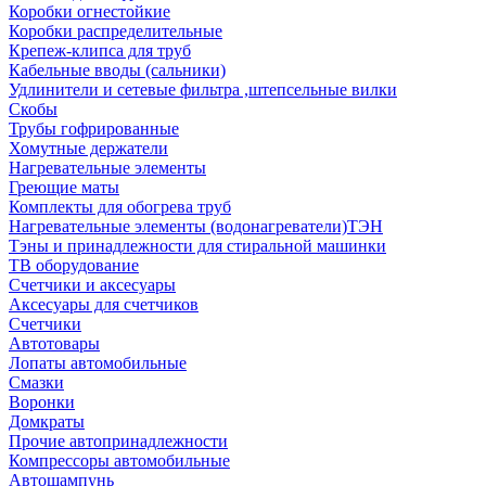
Коробки огнестойкие
Коробки распределительные
Крепеж-клипса для труб
Кабельные вводы (сальники)
Удлинители и сетевые фильтра ,штепсельные вилки
Скобы
Трубы гофрированные
Хомутные держатели
Нагревательные элементы
Греющие маты
Комплекты для обогрева труб
Нагревательные элементы (водонагреватели)ТЭН
Тэны и принадлежности для стиральной машинки
ТВ оборудование
Счетчики и аксесуары
Аксесуары для счетчиков
Счетчики
Автотовары
Лопаты автомобильные
Смазки
Воронки
Домкраты
Прочие автопринадлежности
Компрессоры автомобильные
Автошампунь