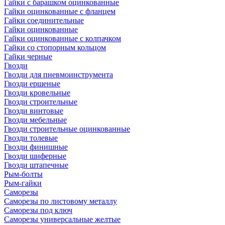
Гайки с барашком оцинкованные
Гайки оцинкованные с фланцем
Гайки соединительные
Гайки оцинкованные
Гайки оцинкованные с колпачком
Гайки со стопорным кольцом
Гайки черные
Гвозди
Гвозди для пневмоинструмента
Гвозди ершеные
Гвозди кровельные
Гвозди строительные
Гвозди винтовые
Гвозди мебельные
Гвозди строительные оцинкованные
Гвозди толевые
Гвозди финишные
Гвозди шиферные
Гвозди штапечные
Рым-болты
Рым-гайки
Саморезы
Саморезы по листовому металлу
Саморезы под ключ
Саморезы универсальные желтые