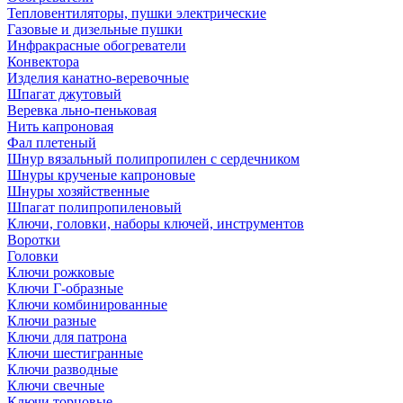
Тепловентиляторы, пушки электрические
Газовые и дизельные пушки
Инфракрасные обогреватели
Конвектора
Изделия канатно-веревочные
Шпагат джутовый
Веревка льно-пеньковая
Нить капроновая
Фал плетеный
Шнур вязальный полипропилен с сердечником
Шнуры крученые капроновые
Шнуры хозяйственные
Шпагат полипропиленовый
Ключи, головки, наборы ключей, инструментов
Воротки
Головки
Ключи рожковые
Ключи Г-образные
Ключи комбинированные
Ключи разные
Ключи для патрона
Ключи шестигранные
Ключи разводные
Ключи свечные
Ключи торцовые