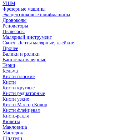
УШМ
Фрезерные машины
Эксцентриковые шлифмашины
Дровоколы
Реноваторы
Пылесосы
Малярный инструмент
Скотч. Ленты малярные, клейкие
Прочее
Валики и ролики
Ванночки малярные
Терки
Кельма
Кисти плоские
Кисти
Кисти круглые
Кисти радиаторные
Кисти узкие
Кисти Мастер Колор
Кисти флейцевая
Кисть-ракля
Кюветы
Макловица
Мастерок
Шпатели