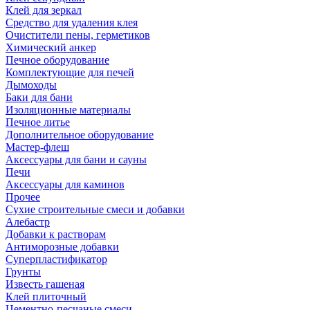
Клей для зеркал
Средство для удаления клея
Очистители пены, герметиков
Химический анкер
Печное оборудование
Комплектующие для печей
Дымоходы
Баки для бани
Изоляционные материалы
Печное литье
Дополнительное оборудование
Мастер-флеш
Аксессуары для бани и сауны
Печи
Аксессуары для каминов
Прочее
Сухие строительные смеси и добавки
Алебастр
Добавки к растворам
Антиморозные добавки
Суперпластификатор
Грунты
Известь гашеная
Клей плиточный
Цементно-песчаные смеси