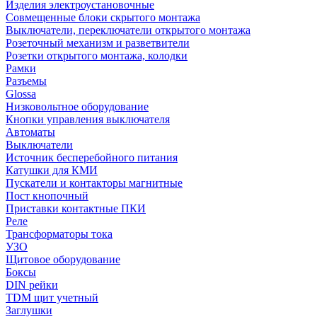
Изделия электроустановочные
Совмещенные блоки скрытого монтажа
Выключатели, переключатели открытого монтажа
Розеточный механизм и разветвители
Розетки открытого монтажа, колодки
Рамки
Разъемы
Glossa
Низковольтное оборудование
Кнопки управления выключателя
Автоматы
Выключатели
Источник бесперебойного питания
Катушки для КМИ
Пускатели и контакторы магнитные
Пост кнопочный
Приставки контактные ПКИ
Реле
Трансформаторы тока
УЗО
Щитовое оборудование
Боксы
DIN рейки
TDM щит учетный
Заглушки