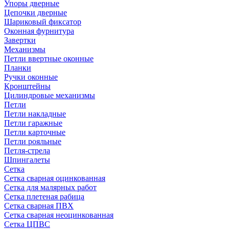
Упоры дверные
Цепочки дверные
Шариковый фиксатор
Оконная фурнитура
Завертки
Механизмы
Петли ввертные оконные
Планки
Ручки оконные
Кронштейны
Цилиндровые механизмы
Петли
Петли накладные
Петли гаражные
Петли карточные
Петли рояльные
Петля-стрела
Шпингалеты
Сетка
Сетка сварная оцинкованная
Сетка для малярных работ
Сетка плетеная рабица
Сетка сварная ПВХ
Сетка сварная неоцинкованная
Сетка ЦПВС