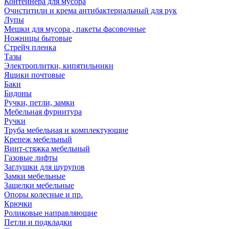
Контейнера для мусора
Очиститили и крема антибактериальный для рук
Лупы
Мешки для мусора , пакеты фасовочные
Ножницы бытовые
Стрейч пленка
Тазы
Электроплитки, кипятильники
Ящики почтовые
Баки
Бидоны
Ручки, петли, замки
Мебельная фурнитура
Ручки
Труба мебельная и комплектующие
Крепеж мебельный
Винт-стяжка мебельный
Газовые лифты
Заглушки для шурупов
Замки мебельные
Защелки мебельные
Опоры колесные и пр.
Крючки
Роликовые направляющие
Петли и подкладки