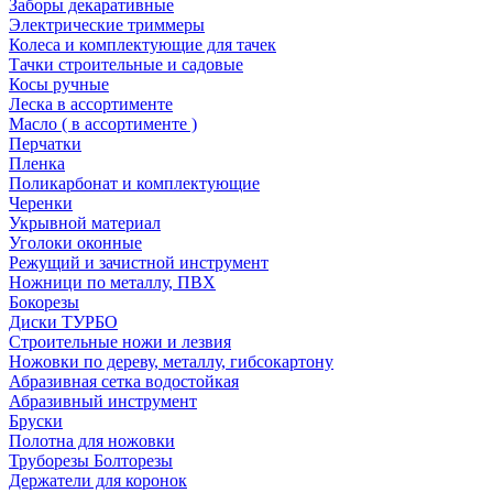
Заборы декаративные
Электрические триммеры
Колеса и комплектующие для тачек
Тачки строительные и садовые
Косы ручные
Леска в ассортименте
Масло ( в ассортименте )
Перчатки
Пленка
Поликарбонат и комплектующие
Черенки
Укрывной материал
Уголоки оконные
Режущий и зачистной инструмент
Ножници по металлу, ПВХ
Бокорезы
Диски ТУРБО
Строительные ножи и лезвия
Ножовки по дереву, металлу, гибсокартону
Абразивная сетка водостойкая
Абразивный инструмент
Бруски
Полотна для ножовки
Труборезы Болторезы
Держатели для коронок