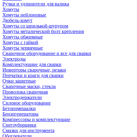
Ручки и удлинители для валика
Хомуты
Хомуты нейлоновые
Дюбель-хомут
Хомуты со шпилькой-шурупом
Хомуты металический болт крепления
Хомуты обжимные
Хомуты с гайкой
Хомуты червячные
Сварочное оборудование и все для сварки
Электроды
Комплектующие для сварки
Инверторы сварочные, резаки
Перчатки и краги для сварки
Очки защитные
Сварочные маски, стекла
Проволока сварочная
Электродержатели
Силовое оборудование
Бетономешалки
Бензогенераторы
Компрессоры и комплектующие
Снегоуборщики
Смазки для инструмента
Обогреватели