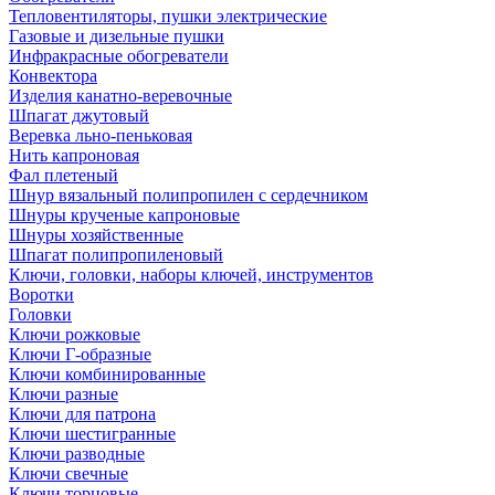
Тепловентиляторы, пушки электрические
Газовые и дизельные пушки
Инфракрасные обогреватели
Конвектора
Изделия канатно-веревочные
Шпагат джутовый
Веревка льно-пеньковая
Нить капроновая
Фал плетеный
Шнур вязальный полипропилен с сердечником
Шнуры крученые капроновые
Шнуры хозяйственные
Шпагат полипропиленовый
Ключи, головки, наборы ключей, инструментов
Воротки
Головки
Ключи рожковые
Ключи Г-образные
Ключи комбинированные
Ключи разные
Ключи для патрона
Ключи шестигранные
Ключи разводные
Ключи свечные
Ключи торцовые