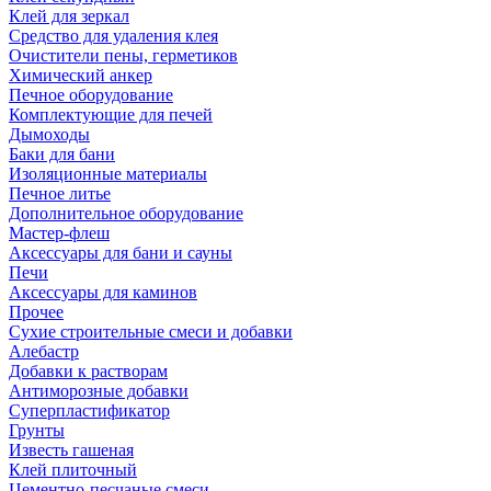
Клей для зеркал
Средство для удаления клея
Очистители пены, герметиков
Химический анкер
Печное оборудование
Комплектующие для печей
Дымоходы
Баки для бани
Изоляционные материалы
Печное литье
Дополнительное оборудование
Мастер-флеш
Аксессуары для бани и сауны
Печи
Аксессуары для каминов
Прочее
Сухие строительные смеси и добавки
Алебастр
Добавки к растворам
Антиморозные добавки
Суперпластификатор
Грунты
Известь гашеная
Клей плиточный
Цементно-песчаные смеси