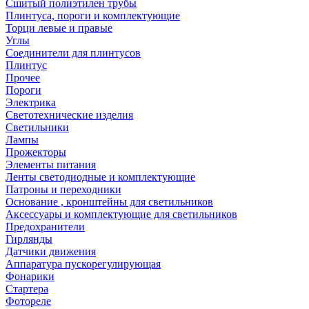
Сшитый полиэтилен трубы
Плинтуса, пороги и комплектующие
Торци левые и правые
Углы
Соединители для плинтусов
Плинтус
Прочее
Пороги
Электрика
Светотехнические изделия
Светильники
Лампы
Прожекторы
Элементы питания
Ленты светодиодные и комплектующие
Патроны и переходники
Основание , кронштейны для светильников
Аксессуары и комплектующие для светильников
Предохранители
Гирлянды
Датчики движения
Аппаратура пускорегулирующая
Фонарики
Стартера
Фотореле