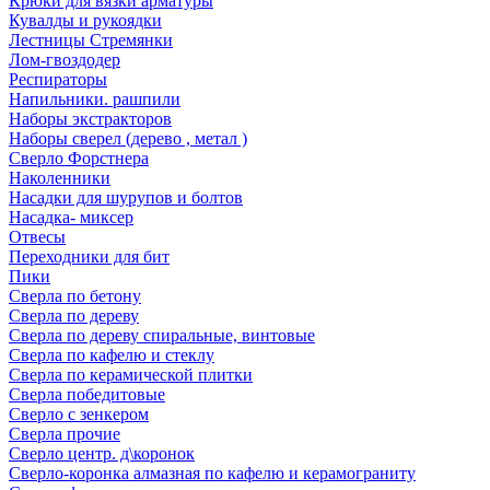
Крюки для вязки арматуры
Кувалды и рукоядки
Лестницы Стремянки
Лом-гвоздодер
Респираторы
Напильники. рашпили
Наборы экстракторов
Наборы сверел (дерево , метал )
Сверло Форстнера
Наколенники
Насадки для шурупов и болтов
Насадка- миксер
Отвесы
Переходники для бит
Пики
Сверла по бетону
Сверла по дереву
Сверла по дереву спиральные, винтовые
Сверла по кафелю и стеклу
Сверла по керамической плитки
Сверла победитовые
Сверло с зенкером
Сверла прочие
Сверло центр. д\коронок
Сверло-коронка алмазная по кафелю и керамограниту