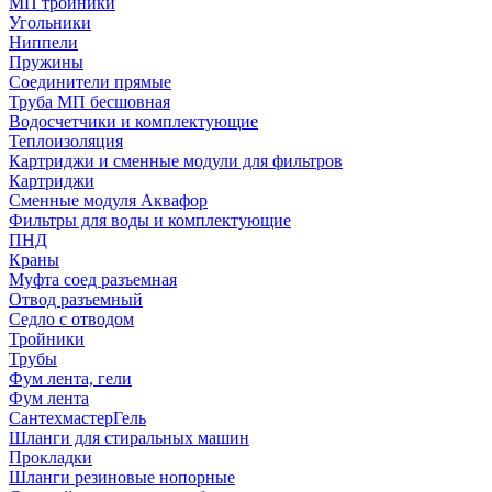
МП тройники
Угольники
Ниппели
Пружины
Соединители прямые
Труба МП бесшовная
Водосчетчики и комплектующие
Теплоизоляция
Картриджи и сменные модули для фильтров
Картриджи
Сменные модуля Аквафор
Фильтры для воды и комплектующие
ПНД
Краны
Муфта соед разъемная
Отвод разъемный
Седло с отводом
Тройники
Трубы
Фум лента, гели
Фум лента
СантехмастерГель
Шланги для стиральных машин
Прокладки
Шланги резиновые нопорные