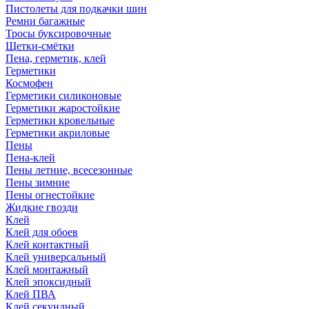
Пистолеты для подкачки шин
Ремни багажные
Тросы буксировочные
Щетки-смётки
Пена, герметик, клей
Герметики
Космофен
Герметики силиконовые
Герметики жаростойкие
Герметики кровельные
Герметики акриловые
Пены
Пена-клей
Пены летние, всесезонные
Пены зимние
Пены огнестойкие
Жидкие гвозди
Клей
Клей для обоев
Клей контактный
Клей универсальный
Клей монтажный
Клей эпоксидный
Клей ПВА
Клей секундный