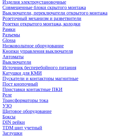
Изделия электроустановочные
Совмещенные блоки скрытого монтажа
Выключатели, переключатели открытого монтажа
Розеточный механизм и разветвители
Розетки открытого монтажа, колодки
Рамки
Разъемы
Glossa
Низковольтное оборудование
Кнопки управления выключателя
Автоматы
Выключатели
Источник бесперебойного питания
Катушки для КМИ
Пускатели и контакторы магнитные
Пост кнопочный
Приставки контактные ПКИ
Реле
Трансформаторы тока
УЗО
Щитовое оборудование
Боксы
DIN рейки
TDM щит учетный
Заглушки