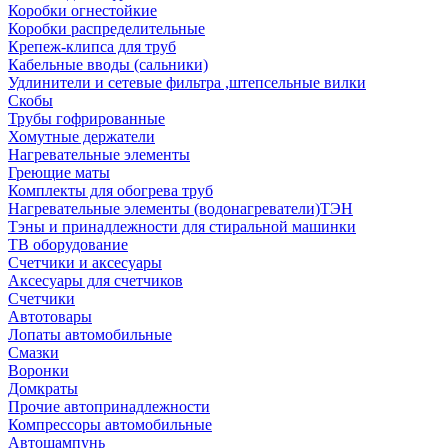
Коробки огнестойкие
Коробки распределительные
Крепеж-клипса для труб
Кабельные вводы (сальники)
Удлинители и сетевые фильтра ,штепсельные вилки
Скобы
Трубы гофрированные
Хомутные держатели
Нагревательные элементы
Греющие маты
Комплекты для обогрева труб
Нагревательные элементы (водонагреватели)ТЭН
Тэны и принадлежности для стиральной машинки
ТВ оборудование
Счетчики и аксесуары
Аксесуары для счетчиков
Счетчики
Автотовары
Лопаты автомобильные
Смазки
Воронки
Домкраты
Прочие автопринадлежности
Компрессоры автомобильные
Автошампунь