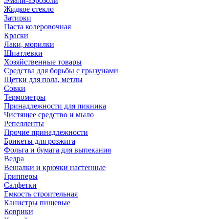
Эмали-аэрозоли
Жидкое стекло
Затирки
Паста колеровочная
Краски
Лаки, морилки
Шпатлевки
Хозяйственные товары
Средства для борьбы с грызунами
Щетки для пола, метлы
Совки
Термометры
Принадлежности для пикника
Чистящее средство и мыло
Репелленты
Прочие принадлежности
Брикеты для розжига
Фольга и бумага для выпекания
Ведра
Вешалки и крючки настенные
Грипперы
Салфетки
Емкость строительная
Канистры пищевые
Коврики