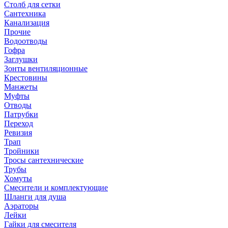
Столб для сетки
Сантехника
Канализация
Прочие
Водоотводы
Гофра
Заглушки
Зонты вентиляционные
Крестовины
Манжеты
Муфты
Отводы
Патрубки
Переход
Ревизия
Трап
Тройники
Тросы сантехнические
Трубы
Хомуты
Смесители и комплектующие
Шланги для душа
Аэраторы
Лейки
Гайки для смесителя