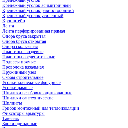
Крепежный уголок
Крепежный уголок асимитричный
Крепежный уголок равносторонний
Крепежный уголок усиленный
Кронштейн
Лента
Лента перфорированная прямая
Опора бруса закрытая
Опора бруса открытая
Опора скользящая
Пластины гвоздевые
Пластины соеденительные
Подвесы прямые
Проволока вязальная
Пружинный узел
Скобы строительные
Уголки крепежные фигурные
Уголки рамные
Шпильки резьбовые оцинкованные
Шпильки сантехнические
Шплинты
Грибок монтажный для теплоизоляции
Фиксаторы арматуры
Такелаж
Блоки одинарные