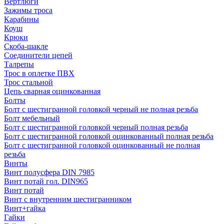
Вертлюги
Зажимы троса
Карабины
Коуш
Крюки
Скоба-шакле
Соединители цепей
Талрепы
Трос в оплетке ПВХ
Трос стальной
Цепь сварная оцинкованная
Болты
Болт с шестигранной головкой черный не полная резьба
Болт мебельный
Болт с шестигранной головкой черный полная резьба
Болт с шестигранной головкой оцинкованный полная резьба
Болт с шестигранной головкой оцинкованный не полная
резьба
Винты
Винт полусфера DIN 7985
Винт потай гол. DIN965
Винт потай
Винт с внутренним шестигранником
Винт+гайка
Гайки