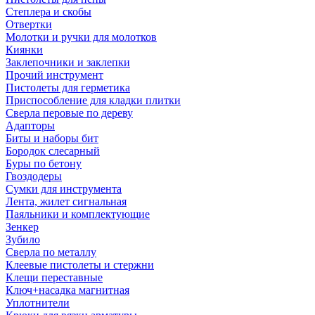
Степлера и скобы
Отвертки
Молотки и ручки для молотков
Киянки
Заклепочники и заклепки
Прочий инструмент
Пистолеты для герметика
Приспособление для кладки плитки
Сверла перовые по дереву
Адапторы
Биты и наборы бит
Бородок слесарный
Буры по бетону
Гвоздодеры
Сумки для инструмента
Лента, жилет сигнальная
Паяльники и комплектующие
Зенкер
Зубило
Сверла по металлу
Клеевые пистолеты и стержни
Клещи переставные
Ключ+насадка магнитная
Уплотнители