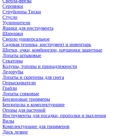
Сверла-фрезы
Серпянки
Струбцины Тиски
Стусло
Удлиннители
Ящики для инструмента
Шарошки
Сверло универсальное
Садовая техника, инструмент и инвентарь
Щитки, очки, комбинезон, наушники защитные
Лопаты штыковые
Секаторы
Колуны, топоры и принадлежности
Ледорубы
Лопаты и скреперы для снега
Опрыскиватели
Грабли
Лопаты совковые
Бензиновые триммеры
Бензопилы и комплектующие
Опоры для растений
Инструменты для посадки, прополки и рыхления
Вилы
Комплектующие для триммеров
Диск лезвие