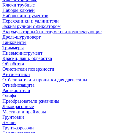
Ключи трубные
Наборы ключей
Наборы инструментов
Переходники и удлинители
Зажим ручной с фиксатором
Аккумуляторный инструмент и комплектующие
Дрель-шуруповерт
Гайковерты
Триммеры
Пневмоинструмент
Краски, лаки, обработка
Обработка
Очистители поверхности
Антисептики
Отбеливатели и пропитки для древесины
Огнебиозащита
Растворители
Олифа
Преобразователи ржавчины
Лакокрасочные
Мастики и праймеры
Грунтовки
Эмали
Грунт-аэрозоли