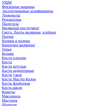
УШМ
Фрезерные машины
Эксцентриковые шлифмашины
Дровоколы
Реноваторы
Пылесосы
Малярный инструмент
Скотч. Ленты малярные, клейкие
Прочее
Валики и ролики
Ванночки малярные
Терки
Кельма
Кисти плоские
Кисти
Кисти круглые
Кисти радиаторные
Кисти узкие
Кисти Мастер Колор
Кисти флейцевая
Кисть-ракля
Кюветы
Макловица
Мастерок
Шпатели