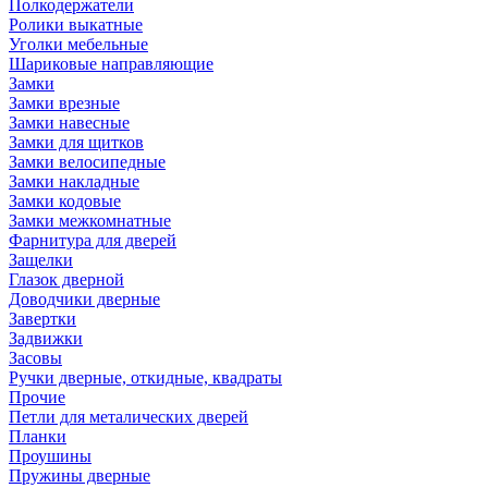
Полкодержатели
Ролики выкатные
Уголки мебельные
Шариковые направляющие
Замки
Замки врезные
Замки навесные
Замки для щитков
Замки велосипедные
Замки накладные
Замки кодовые
Замки межкомнатные
Фарнитура для дверей
Защелки
Глазок дверной
Доводчики дверные
Завертки
Задвижки
Засовы
Ручки дверные, откидные, квадраты
Прочие
Петли для металических дверей
Планки
Проушины
Пружины дверные