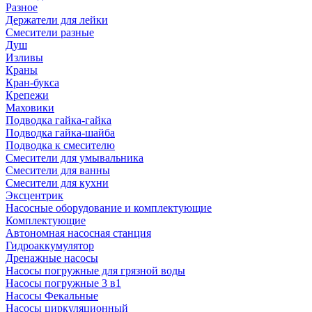
Разное
Держатели для лейки
Смесители разные
Душ
Изливы
Краны
Кран-букса
Крепежи
Маховики
Подводка гайка-гайка
Подводка гайка-шайба
Подводка к смесителю
Смесители для умывальника
Смесители для ванны
Смесители для кухни
Эксцентрик
Насосные оборудование и комплектующие
Комплектующие
Автономная насосная станция
Гидроаккумулятор
Дренажные насосы
Насосы погружные для грязной воды
Насосы погружные 3 в1
Насосы Фекальные
Насосы циркуляционный