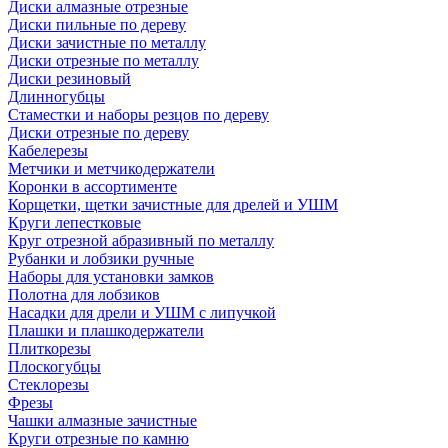
Диски алмазные отрезные
Диски пильные по дереву
Диски зачистные по металлу
Диски отрезные по металлу
Диски резиновый
Длинногубцы
Стаместки и наборы резцов по дереву
Диски отрезные по дереву
Кабелерезы
Метчики и метчикодержатели
Коронки в ассортименте
Корщетки, щетки зачистные для дрелей и УШМ
Круги лепестковые
Круг отрезной абразивный по металлу
Рубанки и лобзики ручные
Наборы для установки замков
Полотна для лобзиков
Насадки для дрели и УШМ с липучкой
Плашки и плашкодержатели
Плиткорезы
Плоскогубцы
Стеклорезы
Фрезы
Чашки алмазные зачистные
Круги отрезные по камню