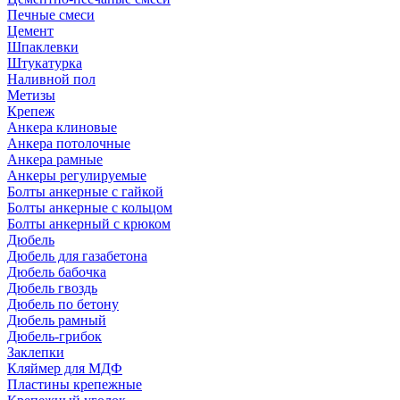
Печные смеси
Цемент
Шпаклевки
Штукатурка
Наливной пол
Метизы
Крепеж
Анкера клиновые
Анкера потолочные
Анкера рамные
Анкеры регулируемые
Болты анкерные с гайкой
Болты анкерные с кольцом
Болты анкерный с крюком
Дюбель
Дюбель для газабетона
Дюбель бабочка
Дюбель гвоздь
Дюбель по бетону
Дюбель рамный
Дюбель-грибок
Заклепки
Кляймер для МДФ
Пластины крепежные