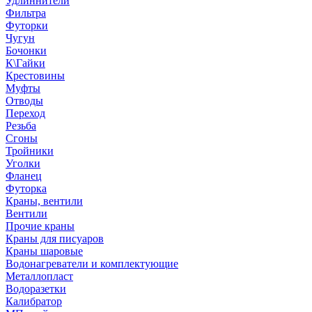
Удлиннители
Фильтра
Футорки
Чугун
Бочонки
К\Гайки
Крестовины
Муфты
Отводы
Переход
Резьба
Сгоны
Тройники
Уголки
Фланец
Футорка
Краны, вентили
Вентили
Прочие краны
Краны для писуаров
Краны шаровые
Водонагреватели и комплектующие
Металлопласт
Водоразетки
Калибратор