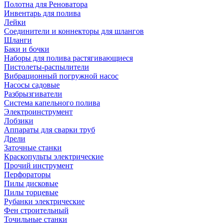
Полотна для Реноватора
Инвентарь для полива
Лейки
Соединители и коннекторы для шлангов
Шланги
Баки и бочки
Наборы для полива растягивающиеся
Пистолеты-распылители
Вибрационный погружной насос
Насосы садовые
Разбрызгиватели
Система капельного полива
Электроинструмент
Лобзики
Аппараты для сварки труб
Дрели
Заточные станки
Краскопульты электрические
Прочий инструмент
Перфораторы
Пилы дисковые
Пилы торцевые
Рубанки электрические
Фен строительный
Точильные станки