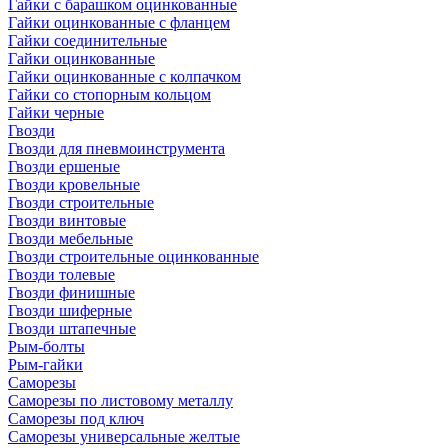
Гайки с барашком оцинкованные
Гайки оцинкованные с фланцем
Гайки соединительные
Гайки оцинкованные
Гайки оцинкованные с колпачком
Гайки со стопорным кольцом
Гайки черные
Гвозди
Гвозди для пневмоинструмента
Гвозди ершеные
Гвозди кровельные
Гвозди строительные
Гвозди винтовые
Гвозди мебельные
Гвозди строительные оцинкованные
Гвозди толевые
Гвозди финишные
Гвозди шиферные
Гвозди штапечные
Рым-болты
Рым-гайки
Саморезы
Саморезы по листовому металлу
Саморезы под ключ
Саморезы универсальные желтые