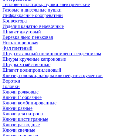
Тепловентиляторы, пушки электрические
Газовые и дизельные пушки
Инфракрасные обогреватели
Конвектора
Изделия канатно-веревочные
Шпагат джутовый
Веревка льно-пеньковая
Нить капроновая
Фал плетеный
Шнур вязальный полипропилен с сердечником
Шнуры крученые капроновые
Шнуры хозяйственные
Шпагат полипропиленовый
Ключи, головки, наборы ключей, инструментов
Воротки
Головки
Ключи рожковые
Ключи Г-образные
Ключи комбинированные
Ключи разные
Ключи для патрона
Ключи шестигранные
Ключи разводные
Ключи свечные
Ключи торцовые