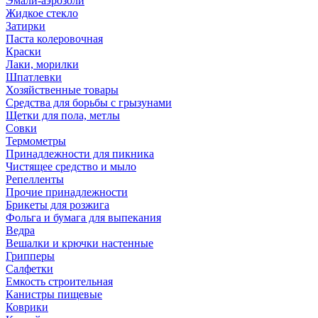
Эмали-аэрозоли
Жидкое стекло
Затирки
Паста колеровочная
Краски
Лаки, морилки
Шпатлевки
Хозяйственные товары
Средства для борьбы с грызунами
Щетки для пола, метлы
Совки
Термометры
Принадлежности для пикника
Чистящее средство и мыло
Репелленты
Прочие принадлежности
Брикеты для розжига
Фольга и бумага для выпекания
Ведра
Вешалки и крючки настенные
Грипперы
Салфетки
Емкость строительная
Канистры пищевые
Коврики