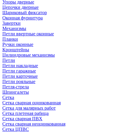
Упоры дверные
Цепочки дверные
Шариковый фиксатор
Оконная фурнитура
Завертки
Механизмы
Петли ввертные оконные
Планки
Ручки оконные
Кронштейны
Цилиндровые механизмы
Петли
Петли накладные
Петли гаражные
Петли карточные
Петли рояльные
Петля-стрела
Шпингалеты
Сетка
Сетка сварная оцинкованная
Сетка для малярных работ
Сетка плетеная рабица
Сетка сварная ПВХ
Сетка сварная неоцинкованная
Сетка ЦПВС