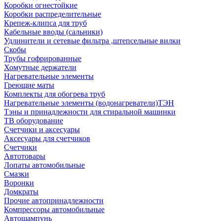
Коробки огнестойкие
Коробки распределительные
Крепеж-клипса для труб
Кабельные вводы (сальники)
Удлинители и сетевые фильтра ,штепсельные вилки
Скобы
Трубы гофрированные
Хомутные держатели
Нагревательные элементы
Греющие маты
Комплекты для обогрева труб
Нагревательные элементы (водонагреватели)ТЭН
Тэны и принадлежности для стиральной машинки
ТВ оборудование
Счетчики и аксесуары
Аксесуары для счетчиков
Счетчики
Автотовары
Лопаты автомобильные
Смазки
Воронки
Домкраты
Прочие автопринадлежности
Компрессоры автомобильные
Автошампунь