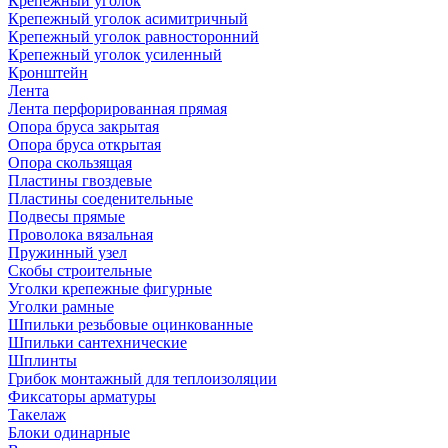
Крепежный уголок
Крепежный уголок асимитричный
Крепежный уголок равносторонний
Крепежный уголок усиленный
Кронштейн
Лента
Лента перфорированная прямая
Опора бруса закрытая
Опора бруса открытая
Опора скользящая
Пластины гвоздевые
Пластины соеденительные
Подвесы прямые
Проволока вязальная
Пружинный узел
Скобы строительные
Уголки крепежные фигурные
Уголки рамные
Шпильки резьбовые оцинкованные
Шпильки сантехнические
Шплинты
Грибок монтажный для теплоизоляции
Фиксаторы арматуры
Такелаж
Блоки одинарные