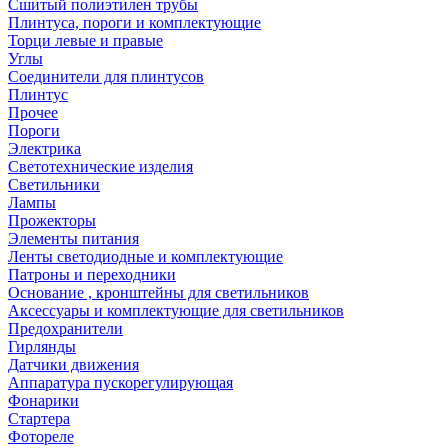
Сшитый полиэтилен трубы
Плинтуса, пороги и комплектующие
Торци левые и правые
Углы
Соединители для плинтусов
Плинтус
Прочее
Пороги
Электрика
Светотехнические изделия
Светильники
Лампы
Прожекторы
Элементы питания
Ленты светодиодные и комплектующие
Патроны и переходники
Основание , кронштейны для светильников
Аксессуары и комплектующие для светильников
Предохранители
Гирлянды
Датчики движения
Аппаратура пускорегулирующая
Фонарики
Стартера
Фотореле