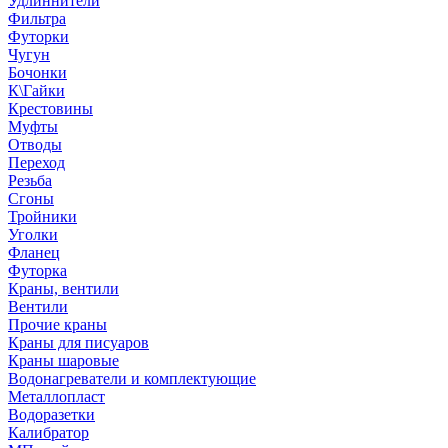
Удлиннители
Фильтра
Футорки
Чугун
Бочонки
К\Гайки
Крестовины
Муфты
Отводы
Переход
Резьба
Сгоны
Тройники
Уголки
Фланец
Футорка
Краны, вентили
Вентили
Прочие краны
Краны для писуаров
Краны шаровые
Водонагреватели и комплектующие
Металлопласт
Водоразетки
Калибратор