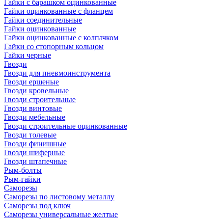
Гайки с барашком оцинкованные
Гайки оцинкованные с фланцем
Гайки соединительные
Гайки оцинкованные
Гайки оцинкованные с колпачком
Гайки со стопорным кольцом
Гайки черные
Гвозди
Гвозди для пневмоинструмента
Гвозди ершеные
Гвозди кровельные
Гвозди строительные
Гвозди винтовые
Гвозди мебельные
Гвозди строительные оцинкованные
Гвозди толевые
Гвозди финишные
Гвозди шиферные
Гвозди штапечные
Рым-болты
Рым-гайки
Саморезы
Саморезы по листовому металлу
Саморезы под ключ
Саморезы универсальные желтые