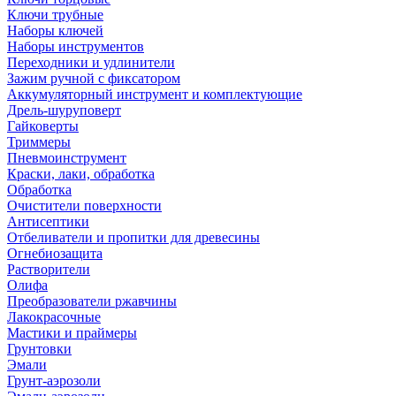
Ключи трубные
Наборы ключей
Наборы инструментов
Переходники и удлинители
Зажим ручной с фиксатором
Аккумуляторный инструмент и комплектующие
Дрель-шуруповерт
Гайковерты
Триммеры
Пневмоинструмент
Краски, лаки, обработка
Обработка
Очистители поверхности
Антисептики
Отбеливатели и пропитки для древесины
Огнебиозащита
Растворители
Олифа
Преобразователи ржавчины
Лакокрасочные
Мастики и праймеры
Грунтовки
Эмали
Грунт-аэрозоли