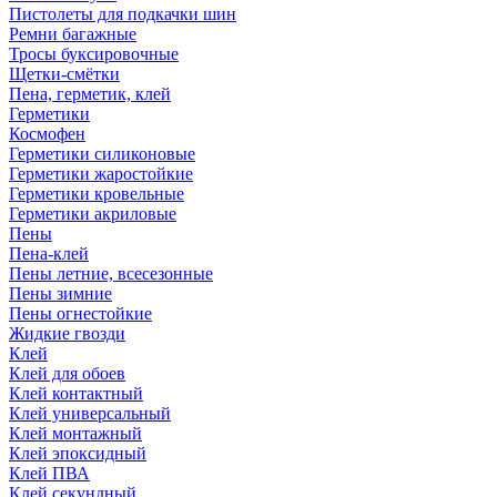
Пистолеты для подкачки шин
Ремни багажные
Тросы буксировочные
Щетки-смётки
Пена, герметик, клей
Герметики
Космофен
Герметики силиконовые
Герметики жаростойкие
Герметики кровельные
Герметики акриловые
Пены
Пена-клей
Пены летние, всесезонные
Пены зимние
Пены огнестойкие
Жидкие гвозди
Клей
Клей для обоев
Клей контактный
Клей универсальный
Клей монтажный
Клей эпоксидный
Клей ПВА
Клей секундный