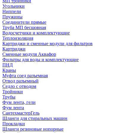
МП тройники
Угольники
Ниппели
Пружины
Соединители прямые
Труба МП бесшовная
Водосчетчики и комплектующие
Теплоизоляция
Картриджи и сменные модули для фильтров
Картриджи
Сменные модуля Аквафор
Фильтры для воды и комплектующие
ПНД
Краны
Муфта соед разъемная
Отвод разъемный
Седло с отводом
Тройники
Трубы
Фум лента, гели
Фум лента
СантехмастерГель
Шланги для стиральных машин
Прокладки
Шланги резиновые нопорные