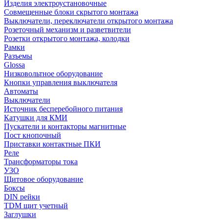
Изделия электроустановочные
Совмещенные блоки скрытого монтажа
Выключатели, переключатели открытого монтажа
Розеточный механизм и разветвители
Розетки открытого монтажа, колодки
Рамки
Разъемы
Glossa
Низковольтное оборудование
Кнопки управления выключателя
Автоматы
Выключатели
Источник бесперебойного питания
Катушки для КМИ
Пускатели и контакторы магнитные
Пост кнопочный
Приставки контактные ПКИ
Реле
Трансформаторы тока
УЗО
Щитовое оборудование
Боксы
DIN рейки
TDM щит учетный
Заглушки