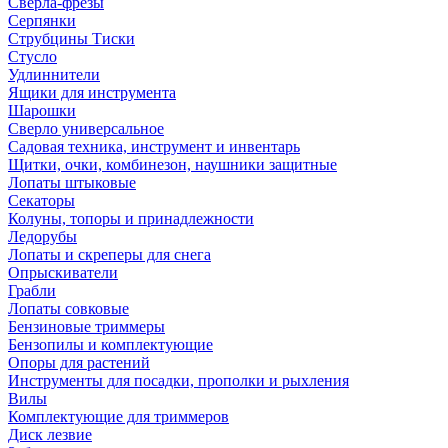
Сверла-фрезы
Серпянки
Струбцины Тиски
Стусло
Удлиннители
Ящики для инструмента
Шарошки
Сверло универсальное
Садовая техника, инструмент и инвентарь
Щитки, очки, комбинезон, наушники защитные
Лопаты штыковые
Секаторы
Колуны, топоры и принадлежности
Ледорубы
Лопаты и скреперы для снега
Опрыскиватели
Грабли
Лопаты совковые
Бензиновые триммеры
Бензопилы и комплектующие
Опоры для растений
Инструменты для посадки, прополки и рыхления
Вилы
Комплектующие для триммеров
Диск лезвие