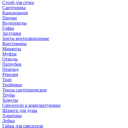
Столб для сетки
Сантехника
Канализация
Прочие
Водоотводы
Гофра
Заглушки
Зонты вентиляционные
Крестовины
Манжеты
Муфты
Отводы
Патрубки
Переход
Ревизия
Трап
Тройники
Тросы сантехнические
Трубы
Хомуты
Смесители и комплектующие
Шланги для душа
Аэраторы
Лейки
Гайки для смесителя