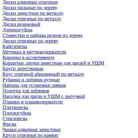
Диски алмазные отрезные
Диски пильные по дереву
Диски зачистные по металлу
Диски отрезные по металлу
Диски резиновый
Длинногубцы
Стаместки и наборы резцов по дереву
Диски отрезные по дереву
Кабелерезы
Метчики и метчикодержатели
Коронки в ассортименте
Корщетки, щетки зачистные для дрелей и УШМ
Круги лепестковые
Круг отрезной абразивный по металлу
Рубанки и лобзики ручные
Наборы для установки замков
Полотна для лобзиков
Насадки для дрели и УШМ с липучкой
Плашки и плашкодержатели
Плиткорезы
Плоскогубцы
Стеклорезы
Фрезы
Чашки алмазные зачистные
Круги отрезные по камню