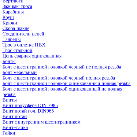
Вертлюги
Зажимы троса
Карабины
Коуш
Крюки
Скоба-шакле
Соединители цепей
Талрепы
Трос в оплетке ПВХ
Трос стальной
Цепь сварная оцинкованная
Болты
Болт с шестигранной головкой черный не полная резьба
Болт мебельный
Болт с шестигранной головкой черный полная резьба
Болт с шестигранной головкой оцинкованный полная резьба
Болт с шестигранной головкой оцинкованный не полная
резьба
Винты
Винт полусфера DIN 7985
Винт потай гол. DIN965
Винт потай
Винт с внутренним шестигранником
Винт+гайка
Гайки