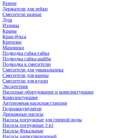
Разное
Держатели для лейки
Смесители разные
Душ
Изливы
Краны
Кран-букса
Крепежи
Маховики
Подводка гайка-гайка
Подводка гайка-шайба
Подводка к смесителю
Смесители для умывальника
Смесители для ванны
Смесители для кухни
Эксцентрик
Насосные оборудование и комплектующие
Комплектующие
Автономная насосная станция
Гидроаккумулятор
Дренажные насосы
Насосы погружные для грязной воды
Насосы погружные 3 в1
Насосы Фекальные
Насосы циркуляционный