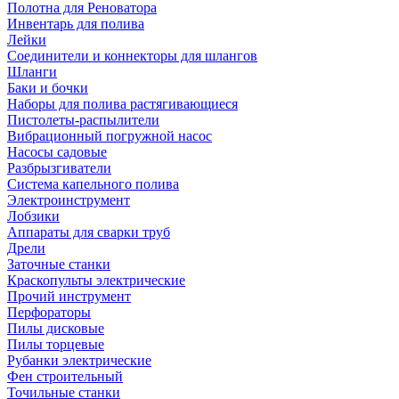
Полотна для Реноватора
Инвентарь для полива
Лейки
Соединители и коннекторы для шлангов
Шланги
Баки и бочки
Наборы для полива растягивающиеся
Пистолеты-распылители
Вибрационный погружной насос
Насосы садовые
Разбрызгиватели
Система капельного полива
Электроинструмент
Лобзики
Аппараты для сварки труб
Дрели
Заточные станки
Краскопульты электрические
Прочий инструмент
Перфораторы
Пилы дисковые
Пилы торцевые
Рубанки электрические
Фен строительный
Точильные станки