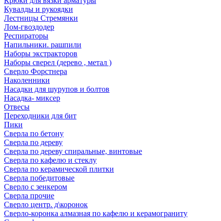
Крюки для вязки арматуры
Кувалды и рукоядки
Лестницы Стремянки
Лом-гвоздодер
Респираторы
Напильники. рашпили
Наборы экстракторов
Наборы сверел (дерево , метал )
Сверло Форстнера
Наколенники
Насадки для шурупов и болтов
Насадка- миксер
Отвесы
Переходники для бит
Пики
Сверла по бетону
Сверла по дереву
Сверла по дереву спиральные, винтовые
Сверла по кафелю и стеклу
Сверла по керамической плитки
Сверла победитовые
Сверло с зенкером
Сверла прочие
Сверло центр. д\коронок
Сверло-коронка алмазная по кафелю и керамограниту