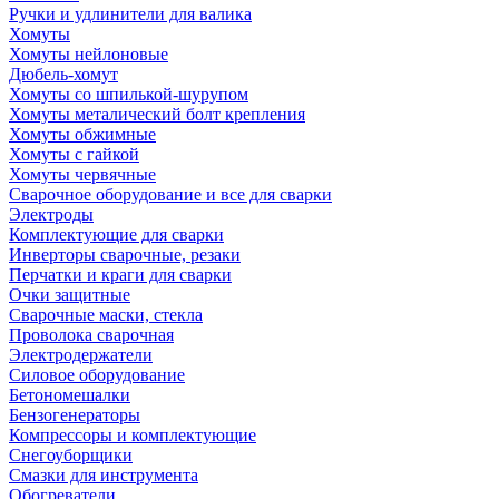
Ручки и удлинители для валика
Хомуты
Хомуты нейлоновые
Дюбель-хомут
Хомуты со шпилькой-шурупом
Хомуты металический болт крепления
Хомуты обжимные
Хомуты с гайкой
Хомуты червячные
Сварочное оборудование и все для сварки
Электроды
Комплектующие для сварки
Инверторы сварочные, резаки
Перчатки и краги для сварки
Очки защитные
Сварочные маски, стекла
Проволока сварочная
Электродержатели
Силовое оборудование
Бетономешалки
Бензогенераторы
Компрессоры и комплектующие
Снегоуборщики
Смазки для инструмента
Обогреватели