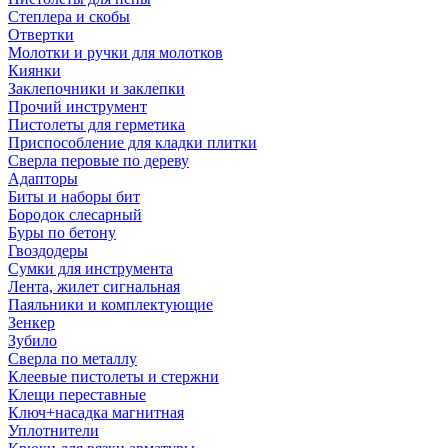
Степлера и скобы
Отвертки
Молотки и ручки для молотков
Киянки
Заклепочники и заклепки
Прочий инструмент
Пистолеты для герметика
Приспособление для кладки плитки
Сверла перовые по дереву
Адапторы
Биты и наборы бит
Бородок слесарный
Буры по бетону
Гвоздодеры
Сумки для инструмента
Лента, жилет сигнальная
Паяльники и комплектующие
Зенкер
Зубило
Сверла по металлу
Клеевые пистолеты и стержни
Клещи переставные
Ключ+насадка магнитная
Уплотнители