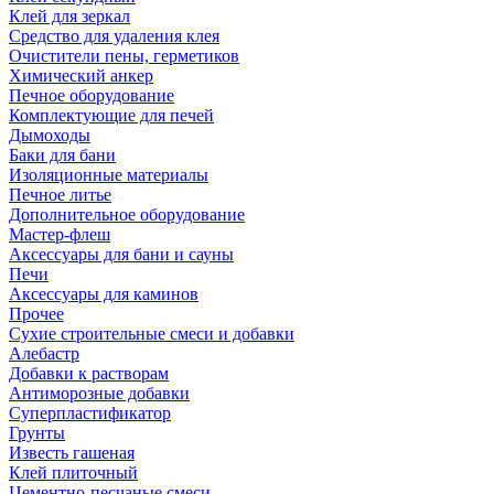
Клей для зеркал
Средство для удаления клея
Очистители пены, герметиков
Химический анкер
Печное оборудование
Комплектующие для печей
Дымоходы
Баки для бани
Изоляционные материалы
Печное литье
Дополнительное оборудование
Мастер-флеш
Аксессуары для бани и сауны
Печи
Аксессуары для каминов
Прочее
Сухие строительные смеси и добавки
Алебастр
Добавки к растворам
Антиморозные добавки
Суперпластификатор
Грунты
Известь гашеная
Клей плиточный
Цементно-песчаные смеси