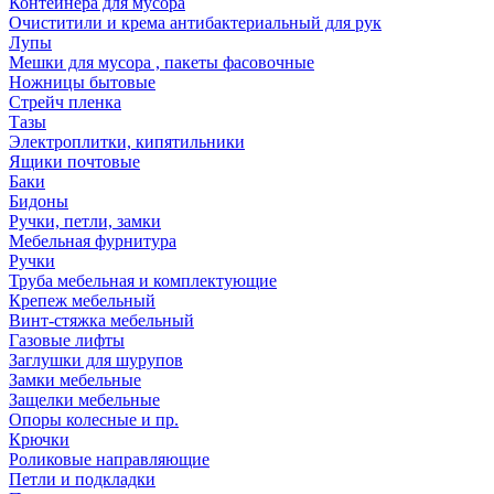
Контейнера для мусора
Очиститили и крема антибактериальный для рук
Лупы
Мешки для мусора , пакеты фасовочные
Ножницы бытовые
Стрейч пленка
Тазы
Электроплитки, кипятильники
Ящики почтовые
Баки
Бидоны
Ручки, петли, замки
Мебельная фурнитура
Ручки
Труба мебельная и комплектующие
Крепеж мебельный
Винт-стяжка мебельный
Газовые лифты
Заглушки для шурупов
Замки мебельные
Защелки мебельные
Опоры колесные и пр.
Крючки
Роликовые направляющие
Петли и подкладки