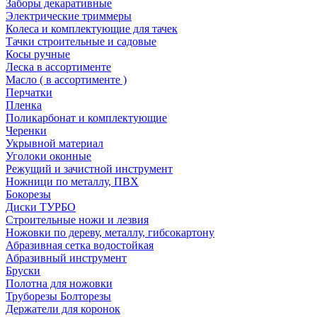
Заборы декаративные
Электрические триммеры
Колеса и комплектующие для тачек
Тачки строительные и садовые
Косы ручные
Леска в ассортименте
Масло ( в ассортименте )
Перчатки
Пленка
Поликарбонат и комплектующие
Черенки
Укрывной материал
Уголоки оконные
Режущий и зачистной инструмент
Ножници по металлу, ПВХ
Бокорезы
Диски ТУРБО
Строительные ножи и лезвия
Ножовки по дереву, металлу, гибсокартону
Абразивная сетка водостойкая
Абразивный инструмент
Бруски
Полотна для ножовки
Труборезы Болторезы
Держатели для коронок