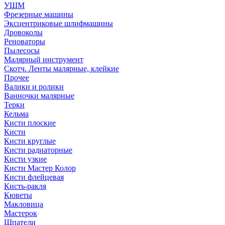
УШМ
Фрезерные машины
Эксцентриковые шлифмашины
Дровоколы
Реноваторы
Пылесосы
Малярный инструмент
Скотч. Ленты малярные, клейкие
Прочее
Валики и ролики
Ванночки малярные
Терки
Кельма
Кисти плоские
Кисти
Кисти круглые
Кисти радиаторные
Кисти узкие
Кисти Мастер Колор
Кисти флейцевая
Кисть-ракля
Кюветы
Макловица
Мастерок
Шпатели