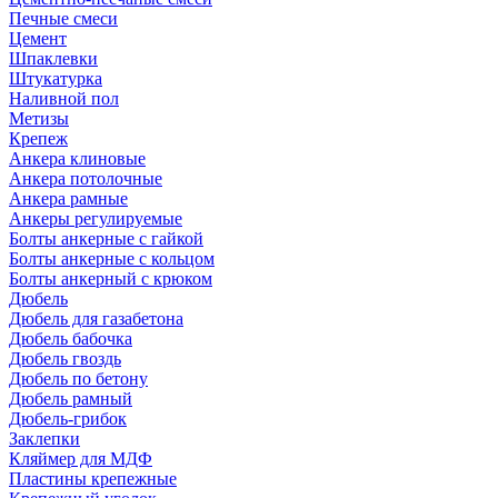
Печные смеси
Цемент
Шпаклевки
Штукатурка
Наливной пол
Метизы
Крепеж
Анкера клиновые
Анкера потолочные
Анкера рамные
Анкеры регулируемые
Болты анкерные с гайкой
Болты анкерные с кольцом
Болты анкерный с крюком
Дюбель
Дюбель для газабетона
Дюбель бабочка
Дюбель гвоздь
Дюбель по бетону
Дюбель рамный
Дюбель-грибок
Заклепки
Кляймер для МДФ
Пластины крепежные