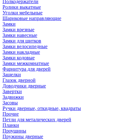
Полкодержатели
Ролики выкатные
Уголки мебельные
Шариковые направляющие
Замки
Замки врезные
Замки навесные
Замки для щитков
Замки велосипедные
Замки накладные
Замки кодовые
Замки межкомнатные
Фарнитура для дверей
Защелки
Глазок дверной
Доводчики дверные
Завертки
Задвижки
Засовы
Ручки дверные, откидные, квадраты
Прочие
Петли для металических дверей
Планки
Проушины
Пружины дверные