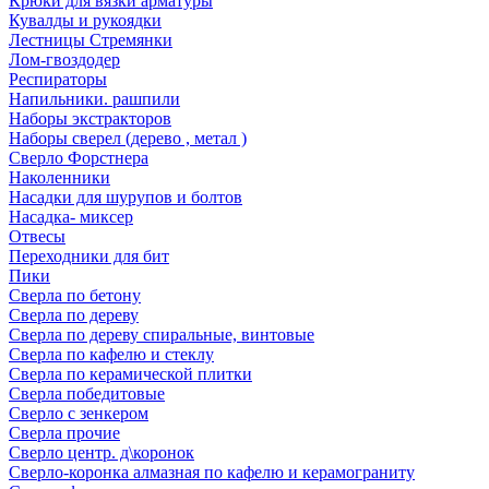
Крюки для вязки арматуры
Кувалды и рукоядки
Лестницы Стремянки
Лом-гвоздодер
Респираторы
Напильники. рашпили
Наборы экстракторов
Наборы сверел (дерево , метал )
Сверло Форстнера
Наколенники
Насадки для шурупов и болтов
Насадка- миксер
Отвесы
Переходники для бит
Пики
Сверла по бетону
Сверла по дереву
Сверла по дереву спиральные, винтовые
Сверла по кафелю и стеклу
Сверла по керамической плитки
Сверла победитовые
Сверло с зенкером
Сверла прочие
Сверло центр. д\коронок
Сверло-коронка алмазная по кафелю и керамограниту