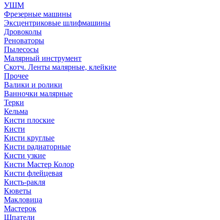
УШМ
Фрезерные машины
Эксцентриковые шлифмашины
Дровоколы
Реноваторы
Пылесосы
Малярный инструмент
Скотч. Ленты малярные, клейкие
Прочее
Валики и ролики
Ванночки малярные
Терки
Кельма
Кисти плоские
Кисти
Кисти круглые
Кисти радиаторные
Кисти узкие
Кисти Мастер Колор
Кисти флейцевая
Кисть-ракля
Кюветы
Макловица
Мастерок
Шпатели