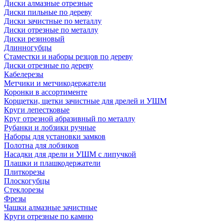
Диски алмазные отрезные
Диски пильные по дереву
Диски зачистные по металлу
Диски отрезные по металлу
Диски резиновый
Длинногубцы
Стаместки и наборы резцов по дереву
Диски отрезные по дереву
Кабелерезы
Метчики и метчикодержатели
Коронки в ассортименте
Корщетки, щетки зачистные для дрелей и УШМ
Круги лепестковые
Круг отрезной абразивный по металлу
Рубанки и лобзики ручные
Наборы для установки замков
Полотна для лобзиков
Насадки для дрели и УШМ с липучкой
Плашки и плашкодержатели
Плиткорезы
Плоскогубцы
Стеклорезы
Фрезы
Чашки алмазные зачистные
Круги отрезные по камню