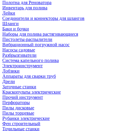
Полотна для Реноватора
Инвентарь для полива
Лейки
Соединители и коннекторы для шлангов
Шланги
Баки и бочки
Наборы для полива растягивающиеся
Пистолеты-распылители
Вибрационный погружной насос
Насосы садовые
Разбрызгиватели
Система капельного полива
Электроинструмент
Лобзики
Аппараты для сварки труб
Дрели
Заточные станки
Краскопульты электрические
Прочий инструмент
Перфораторы
Пилы дисковые
Пилы торцевые
Рубанки электрические
Фен строительный
Точильные станки