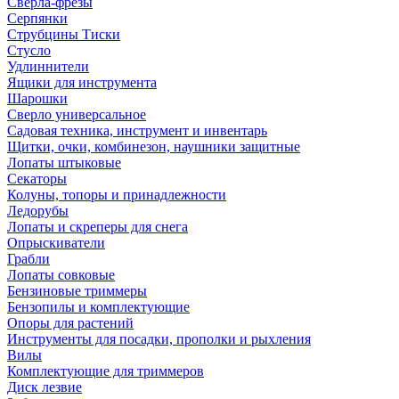
Сверла-фрезы
Серпянки
Струбцины Тиски
Стусло
Удлиннители
Ящики для инструмента
Шарошки
Сверло универсальное
Садовая техника, инструмент и инвентарь
Щитки, очки, комбинезон, наушники защитные
Лопаты штыковые
Секаторы
Колуны, топоры и принадлежности
Ледорубы
Лопаты и скреперы для снега
Опрыскиватели
Грабли
Лопаты совковые
Бензиновые триммеры
Бензопилы и комплектующие
Опоры для растений
Инструменты для посадки, прополки и рыхления
Вилы
Комплектующие для триммеров
Диск лезвие