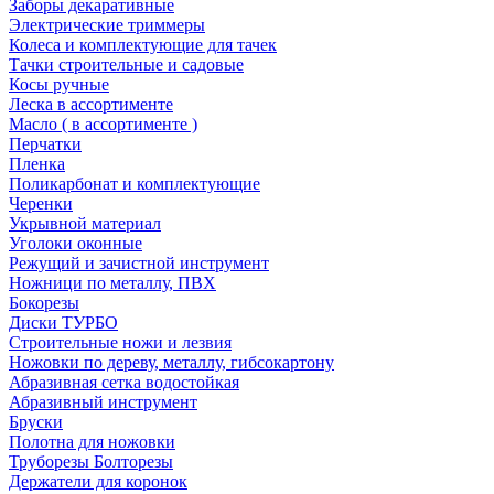
Заборы декаративные
Электрические триммеры
Колеса и комплектующие для тачек
Тачки строительные и садовые
Косы ручные
Леска в ассортименте
Масло ( в ассортименте )
Перчатки
Пленка
Поликарбонат и комплектующие
Черенки
Укрывной материал
Уголоки оконные
Режущий и зачистной инструмент
Ножници по металлу, ПВХ
Бокорезы
Диски ТУРБО
Строительные ножи и лезвия
Ножовки по дереву, металлу, гибсокартону
Абразивная сетка водостойкая
Абразивный инструмент
Бруски
Полотна для ножовки
Труборезы Болторезы
Держатели для коронок