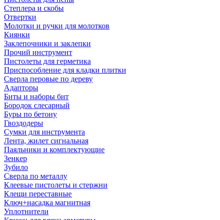
Степлера и скобы
Отвертки
Молотки и ручки для молотков
Киянки
Заклепочники и заклепки
Прочий инструмент
Пистолеты для герметика
Приспособление для кладки плитки
Сверла перовые по дереву
Адапторы
Биты и наборы бит
Бородок слесарный
Буры по бетону
Гвоздодеры
Сумки для инструмента
Лента, жилет сигнальная
Паяльники и комплектующие
Зенкер
Зубило
Сверла по металлу
Клеевые пистолеты и стержни
Клещи переставные
Ключ+насадка магнитная
Уплотнители