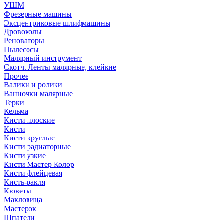
УШМ
Фрезерные машины
Эксцентриковые шлифмашины
Дровоколы
Реноваторы
Пылесосы
Малярный инструмент
Скотч. Ленты малярные, клейкие
Прочее
Валики и ролики
Ванночки малярные
Терки
Кельма
Кисти плоские
Кисти
Кисти круглые
Кисти радиаторные
Кисти узкие
Кисти Мастер Колор
Кисти флейцевая
Кисть-ракля
Кюветы
Макловица
Мастерок
Шпатели