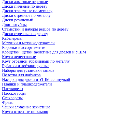
Диски алмазные отрезные
Диски пильные по дереву
Диски зачистные по металлу
Диски отрезные по металлу
Диски резиновый
Длинногубцы
Стаместки и наборы резцов по дереву
Диски отрезные по дереву
Кабелерезы
Метчики и метчикодержатели
Коронки в ассортименте
Корщетки, щетки зачистные для дрелей и УШМ
Круги лепестковые
Круг отрезной абразивный по металлу
Рубанки и лобзики ручные
Наборы для установки замков
Полотна для лобзиков
Насадки для дрели и УШМ с липучкой
Плашки и плашкодержатели
Плиткорезы
Плоскогубцы
Стеклорезы
Фрезы
Чашки алмазные зачистные
Круги отрезные по камню