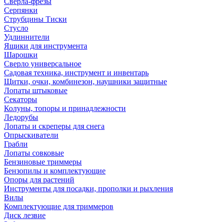
Сверла-фрезы
Серпянки
Струбцины Тиски
Стусло
Удлиннители
Ящики для инструмента
Шарошки
Сверло универсальное
Садовая техника, инструмент и инвентарь
Щитки, очки, комбинезон, наушники защитные
Лопаты штыковые
Секаторы
Колуны, топоры и принадлежности
Ледорубы
Лопаты и скреперы для снега
Опрыскиватели
Грабли
Лопаты совковые
Бензиновые триммеры
Бензопилы и комплектующие
Опоры для растений
Инструменты для посадки, прополки и рыхления
Вилы
Комплектующие для триммеров
Диск лезвие