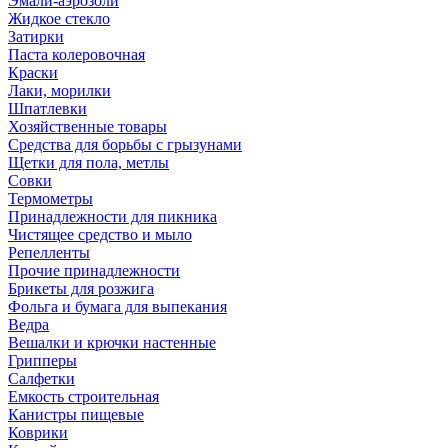
Эмали-аэрозоли
Жидкое стекло
Затирки
Паста колеровочная
Краски
Лаки, морилки
Шпатлевки
Хозяйственные товары
Средства для борьбы с грызунами
Щетки для пола, метлы
Совки
Термометры
Принадлежности для пикника
Чистящее средство и мыло
Репелленты
Прочие принадлежности
Брикеты для розжига
Фольга и бумага для выпекания
Ведра
Вешалки и крючки настенные
Грипперы
Салфетки
Емкость строительная
Канистры пищевые
Коврики