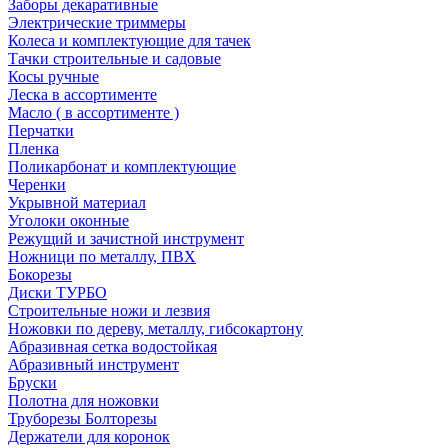
Заборы декаративные
Электрические триммеры
Колеса и комплектующие для тачек
Тачки строительные и садовые
Косы ручные
Леска в ассортименте
Масло ( в ассортименте )
Перчатки
Пленка
Поликарбонат и комплектующие
Черенки
Укрывной материал
Уголоки оконные
Режущий и зачистной инструмент
Ножници по металлу, ПВХ
Бокорезы
Диски ТУРБО
Строительные ножи и лезвия
Ножовки по дереву, металлу, гибсокартону
Абразивная сетка водостойкая
Абразивный инструмент
Бруски
Полотна для ножовки
Труборезы Болторезы
Держатели для коронок