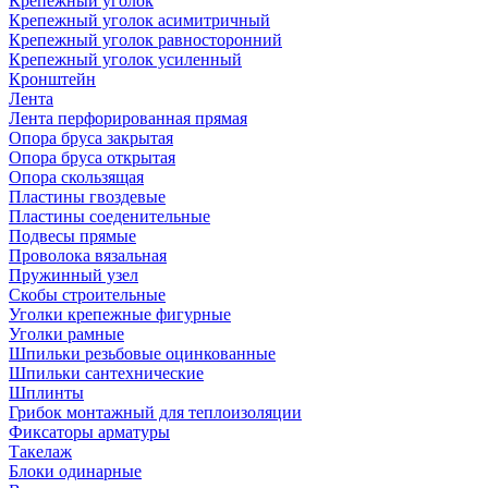
Крепежный уголок
Крепежный уголок асимитричный
Крепежный уголок равносторонний
Крепежный уголок усиленный
Кронштейн
Лента
Лента перфорированная прямая
Опора бруса закрытая
Опора бруса открытая
Опора скользящая
Пластины гвоздевые
Пластины соеденительные
Подвесы прямые
Проволока вязальная
Пружинный узел
Скобы строительные
Уголки крепежные фигурные
Уголки рамные
Шпильки резьбовые оцинкованные
Шпильки сантехнические
Шплинты
Грибок монтажный для теплоизоляции
Фиксаторы арматуры
Такелаж
Блоки одинарные