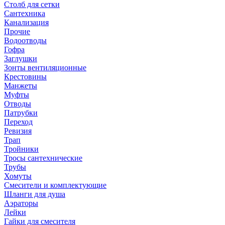
Столб для сетки
Сантехника
Канализация
Прочие
Водоотводы
Гофра
Заглушки
Зонты вентиляционные
Крестовины
Манжеты
Муфты
Отводы
Патрубки
Переход
Ревизия
Трап
Тройники
Тросы сантехнические
Трубы
Хомуты
Смесители и комплектующие
Шланги для душа
Аэраторы
Лейки
Гайки для смесителя