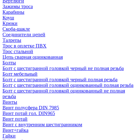
Вертлюги
Зажимы троса
Карабины
Коуш
Крюки
Скоба-шакле
Соединители цепей
Талрепы
Трос в оплетке ПВХ
Трос стальной
Цепь сварная оцинкованная
Болты
Болт с шестигранной головкой черный не полная резьба
Болт мебельный
Болт с шестигранной головкой черный полная резьба
Болт с шестигранной головкой оцинкованный полная резьба
Болт с шестигранной головкой оцинкованный не полная
резьба
Винты
Винт полусфера DIN 7985
Винт потай гол. DIN965
Винт потай
Винт с внутренним шестигранником
Винт+гайка
Гайки