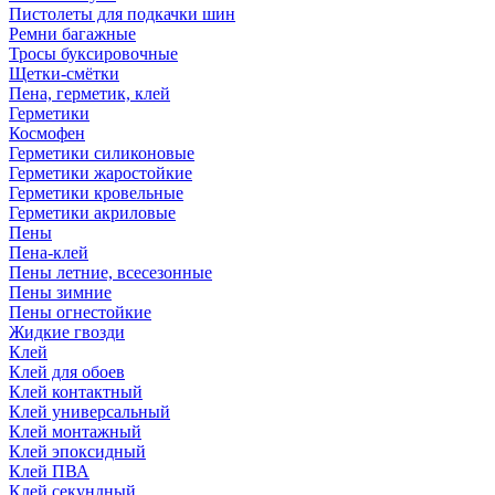
Пистолеты для подкачки шин
Ремни багажные
Тросы буксировочные
Щетки-смётки
Пена, герметик, клей
Герметики
Космофен
Герметики силиконовые
Герметики жаростойкие
Герметики кровельные
Герметики акриловые
Пены
Пена-клей
Пены летние, всесезонные
Пены зимние
Пены огнестойкие
Жидкие гвозди
Клей
Клей для обоев
Клей контактный
Клей универсальный
Клей монтажный
Клей эпоксидный
Клей ПВА
Клей секундный