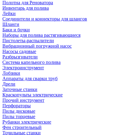
Полотна для Реноватора
Инвентарь для полива
Лейки
Соединители и коннекторы для шлангов
Шланги
Баки и бочки
Наборы для полива растягивающиеся
Пистолеты-распылители
Вибрационный погружной насос
Насосы садовые
Разбрызгиватели
Система капельного полива
Электроинструмент
Лобзики
Аппараты для сварки труб
Дрели
Заточные станки
Краскопульты электрические
Прочий инструмент
Перфораторы
Пилы дисковые
Пилы торцевые
Рубанки электрические
Фен строительный
Точильные станки