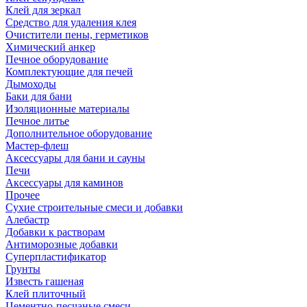
Клей для зеркал
Средство для удаления клея
Очистители пены, герметиков
Химический анкер
Печное оборудование
Комплектующие для печей
Дымоходы
Баки для бани
Изоляционные материалы
Печное литье
Дополнительное оборудование
Мастер-флеш
Аксессуары для бани и сауны
Печи
Аксессуары для каминов
Прочее
Сухие строительные смеси и добавки
Алебастр
Добавки к растворам
Антиморозные добавки
Суперпластификатор
Грунты
Известь гашеная
Клей плиточный
Цементно-песчаные смеси