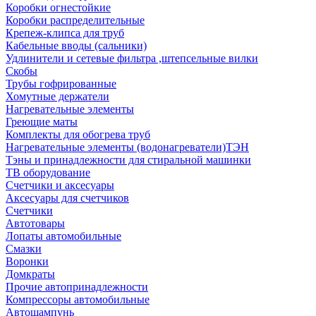
Коробки огнестойкие
Коробки распределительные
Крепеж-клипса для труб
Кабельные вводы (сальники)
Удлинители и сетевые фильтра ,штепсельные вилки
Скобы
Трубы гофрированные
Хомутные держатели
Нагревательные элементы
Греющие маты
Комплекты для обогрева труб
Нагревательные элементы (водонагреватели)ТЭН
Тэны и принадлежности для стиральной машинки
ТВ оборудование
Счетчики и аксесуары
Аксесуары для счетчиков
Счетчики
Автотовары
Лопаты автомобильные
Смазки
Воронки
Домкраты
Прочие автопринадлежности
Компрессоры автомобильные
Автошампунь