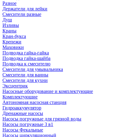
Разное
Держатели для лейки
Смесители разные
Душ
Изливы
Краны
Кран-букса
Крепежи
Маховики
Подводка гайка-гайка
Подводка гайка-шайба
Подводка к смесителю
Смесители для умывальника
Смесители для ванны
Смесители для кухни
Эксцентрик
Насосные оборудование и комплектующие
Комплектующие
Автономная насосная станция
Гидроаккумулятор
Дренажные насосы
Насосы погружные для грязной воды
Насосы погружные 3 в1
Насосы Фекальные
Насосы циркуляционный