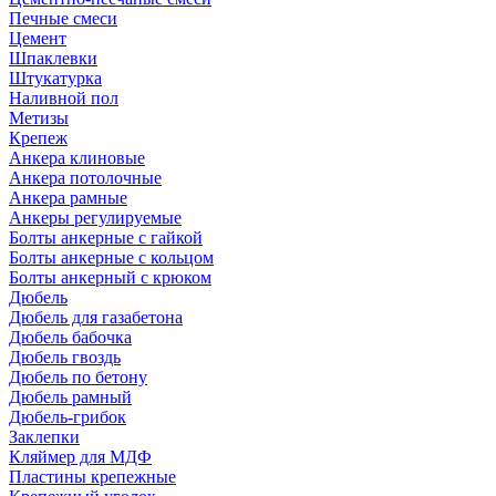
Печные смеси
Цемент
Шпаклевки
Штукатурка
Наливной пол
Метизы
Крепеж
Анкера клиновые
Анкера потолочные
Анкера рамные
Анкеры регулируемые
Болты анкерные с гайкой
Болты анкерные с кольцом
Болты анкерный с крюком
Дюбель
Дюбель для газабетона
Дюбель бабочка
Дюбель гвоздь
Дюбель по бетону
Дюбель рамный
Дюбель-грибок
Заклепки
Кляймер для МДФ
Пластины крепежные