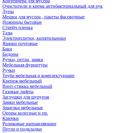
Контейнера для мусора
Очиститили и крема антибактериальный для рук
Лупы
Мешки для мусора , пакеты фасовочные
Ножницы бытовые
Стрейч пленка
Тазы
Электроплитки, кипятильники
Ящики почтовые
Баки
Бидоны
Ручки, петли, замки
Мебельная фурнитура
Ручки
Труба мебельная и комплектующие
Крепеж мебельный
Винт-стяжка мебельный
Газовые лифты
Заглушки для шурупов
Замки мебельные
Защелки мебельные
Опоры колесные и пр.
Крючки
Роликовые направляющие
Петли и подкладки