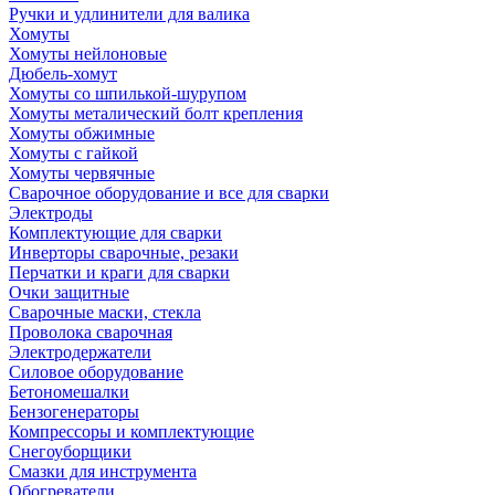
Ручки и удлинители для валика
Хомуты
Хомуты нейлоновые
Дюбель-хомут
Хомуты со шпилькой-шурупом
Хомуты металический болт крепления
Хомуты обжимные
Хомуты с гайкой
Хомуты червячные
Сварочное оборудование и все для сварки
Электроды
Комплектующие для сварки
Инверторы сварочные, резаки
Перчатки и краги для сварки
Очки защитные
Сварочные маски, стекла
Проволока сварочная
Электродержатели
Силовое оборудование
Бетономешалки
Бензогенераторы
Компрессоры и комплектующие
Снегоуборщики
Смазки для инструмента
Обогреватели