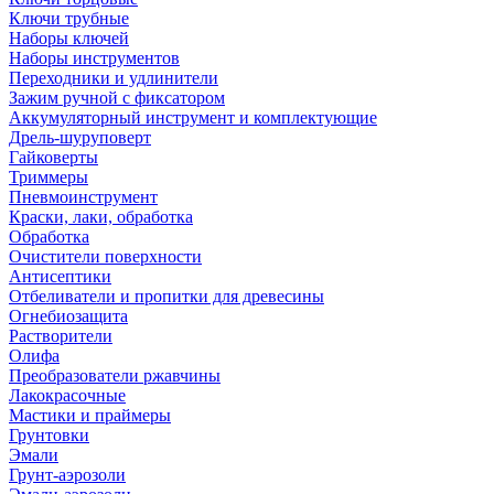
Ключи трубные
Наборы ключей
Наборы инструментов
Переходники и удлинители
Зажим ручной с фиксатором
Аккумуляторный инструмент и комплектующие
Дрель-шуруповерт
Гайковерты
Триммеры
Пневмоинструмент
Краски, лаки, обработка
Обработка
Очистители поверхности
Антисептики
Отбеливатели и пропитки для древесины
Огнебиозащита
Растворители
Олифа
Преобразователи ржавчины
Лакокрасочные
Мастики и праймеры
Грунтовки
Эмали
Грунт-аэрозоли