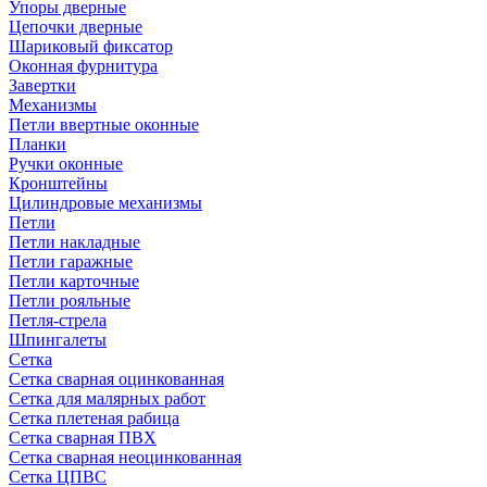
Упоры дверные
Цепочки дверные
Шариковый фиксатор
Оконная фурнитура
Завертки
Механизмы
Петли ввертные оконные
Планки
Ручки оконные
Кронштейны
Цилиндровые механизмы
Петли
Петли накладные
Петли гаражные
Петли карточные
Петли рояльные
Петля-стрела
Шпингалеты
Сетка
Сетка сварная оцинкованная
Сетка для малярных работ
Сетка плетеная рабица
Сетка сварная ПВХ
Сетка сварная неоцинкованная
Сетка ЦПВС