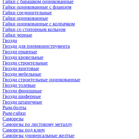
Гайки с барашком оцинкованные
Гайки оцинкованные с фланцем
Гайки соединительные
Гайки оцинкованные
Гайки оцинкованные с колпачком
Гайки со стопорным кольцом
Гайки черные
Гвозди
Гвозди для пневмоинструмента
Гвозди ершеные
Гвозди кровельные
Гвозди строительные
Гвозди винтовые
Гвозди мебельные
Гвозди строительные оцинкованные
Гвозди толевые
Гвозди финишные
Гвозди шиферные
Гвозди штапечные
Рым-болты
Рым-гайки
Саморезы
Саморезы по листовому металлу
Саморезы под ключ
Саморезы универсальные желтые