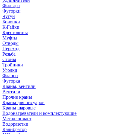
Удлиннители
Фильтра
Футорки
Чугун
Бочонки
К\Гайки
Крестовины
Муфты
Отводы
Переход
Резьба
Сгоны
Тройники
Уголки
Фланец
Футорка
Краны, вентили
Вентили
Прочие краны
Краны для писуаров
Краны шаровые
Водонагреватели и комплектующие
Металлопласт
Водоразетки
Калибратор