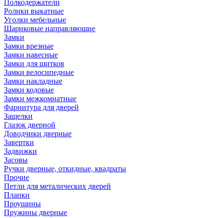
Полкодержатели
Ролики выкатные
Уголки мебельные
Шариковые направляющие
Замки
Замки врезные
Замки навесные
Замки для щитков
Замки велосипедные
Замки накладные
Замки кодовые
Замки межкомнатные
Фарнитура для дверей
Защелки
Глазок дверной
Доводчики дверные
Завертки
Задвижки
Засовы
Ручки дверные, откидные, квадраты
Прочие
Петли для металических дверей
Планки
Проушины
Пружины дверные