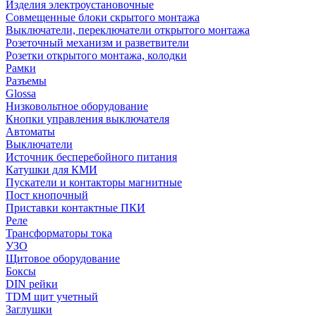
Изделия электроустановочные
Совмещенные блоки скрытого монтажа
Выключатели, переключатели открытого монтажа
Розеточный механизм и разветвители
Розетки открытого монтажа, колодки
Рамки
Разъемы
Glossa
Низковольтное оборудование
Кнопки управления выключателя
Автоматы
Выключатели
Источник бесперебойного питания
Катушки для КМИ
Пускатели и контакторы магнитные
Пост кнопочный
Приставки контактные ПКИ
Реле
Трансформаторы тока
УЗО
Щитовое оборудование
Боксы
DIN рейки
TDM щит учетный
Заглушки