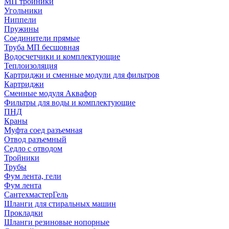
МП тройники
Угольники
Ниппели
Пружины
Соединители прямые
Труба МП бесшовная
Водосчетчики и комплектующие
Теплоизоляция
Картриджи и сменные модули для фильтров
Картриджи
Сменные модуля Аквафор
Фильтры для воды и комплектующие
ПНД
Краны
Муфта соед разъемная
Отвод разъемный
Седло с отводом
Тройники
Трубы
Фум лента, гели
Фум лента
СантехмастерГель
Шланги для стиральных машин
Прокладки
Шланги резиновые нопорные