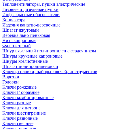
Тепловентиляторы, пушки электрические
Газовые и дизельные пушки
Инфракрасные обогреватели
Конвектора
Изделия канатно-веревочные
Шпагат джутовый
Веревка льно-пеньковая
Нить капроновая
Фал плетеный
Шнур вязальный полипропилен с сердечником
Шнуры крученые капроновые
Шнуры хозяйственные
Шпагат полипропиленовый
Ключи, головки, наборы ключей, инструментов
Воротки
Головки
Ключи рожковые
Ключи Г-образные
Ключи комбинированные
Ключи разные
Ключи для патрона
Ключи шестигранные
Ключи разводные
Ключи свечные
Ключи торцовые