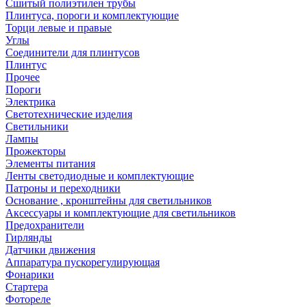
Сшитый полиэтилен трубы
Плинтуса, пороги и комплектующие
Торци левые и правые
Углы
Соединители для плинтусов
Плинтус
Прочее
Пороги
Электрика
Светотехнические изделия
Светильники
Лампы
Прожекторы
Элементы питания
Ленты светодиодные и комплектующие
Патроны и переходники
Основание , кронштейны для светильников
Аксессуары и комплектующие для светильников
Предохранители
Гирлянды
Датчики движения
Аппаратура пускорегулирующая
Фонарики
Стартера
Фотореле