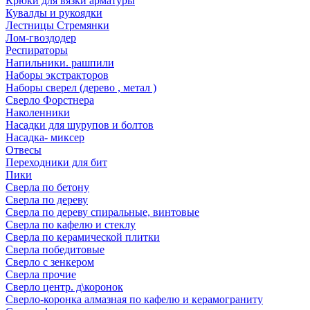
Крюки для вязки арматуры
Кувалды и рукоядки
Лестницы Стремянки
Лом-гвоздодер
Респираторы
Напильники. рашпили
Наборы экстракторов
Наборы сверел (дерево , метал )
Сверло Форстнера
Наколенники
Насадки для шурупов и болтов
Насадка- миксер
Отвесы
Переходники для бит
Пики
Сверла по бетону
Сверла по дереву
Сверла по дереву спиральные, винтовые
Сверла по кафелю и стеклу
Сверла по керамической плитки
Сверла победитовые
Сверло с зенкером
Сверла прочие
Сверло центр. д\коронок
Сверло-коронка алмазная по кафелю и керамограниту