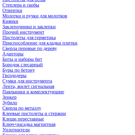
Степлера и скобы
Отвертки
Молотки и ручки для молотков
Киянки
Заклепочники и заклепки
Прочий инструмент
Пистолеты для герметика
Приспособление для кладки плитки
Сверла перовые по дереву
Адапторы
Биты и наборы бит
Бородок слесарный
Буры по бетону
Гвоздодеры
Сумки для инструмента
Лента, жилет сигнальная
Паяльники и комплектующие
Зенкер
Зубило
Сверла по металлу
Клеевые пистолеты и стержни
Клещи переставные
Ключ+насадка магнитная
Уплотнители