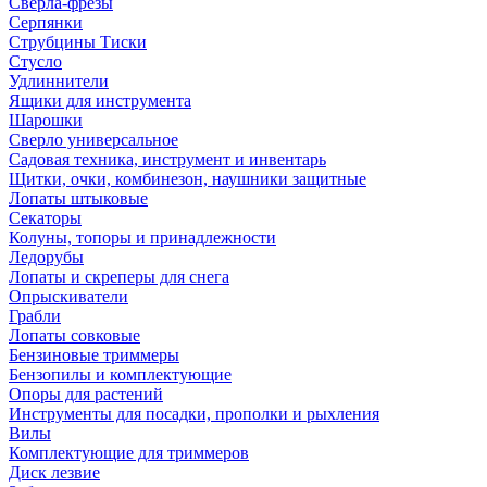
Сверла-фрезы
Серпянки
Струбцины Тиски
Стусло
Удлиннители
Ящики для инструмента
Шарошки
Сверло универсальное
Садовая техника, инструмент и инвентарь
Щитки, очки, комбинезон, наушники защитные
Лопаты штыковые
Секаторы
Колуны, топоры и принадлежности
Ледорубы
Лопаты и скреперы для снега
Опрыскиватели
Грабли
Лопаты совковые
Бензиновые триммеры
Бензопилы и комплектующие
Опоры для растений
Инструменты для посадки, прополки и рыхления
Вилы
Комплектующие для триммеров
Диск лезвие