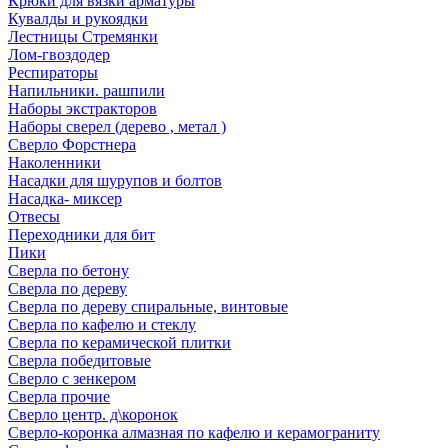
Крюки для вязки арматуры
Кувалды и рукоядки
Лестницы Стремянки
Лом-гвоздодер
Респираторы
Напильники. рашпили
Наборы экстракторов
Наборы сверел (дерево , метал )
Сверло Форстнера
Наколенники
Насадки для шурупов и болтов
Насадка- миксер
Отвесы
Переходники для бит
Пики
Сверла по бетону
Сверла по дереву
Сверла по дереву спиральные, винтовые
Сверла по кафелю и стеклу
Сверла по керамической плитки
Сверла победитовые
Сверло с зенкером
Сверла прочие
Сверло центр. д\коронок
Сверло-коронка алмазная по кафелю и керамограниту