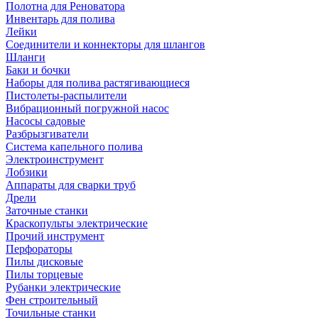
Полотна для Реноватора
Инвентарь для полива
Лейки
Соединители и коннекторы для шлангов
Шланги
Баки и бочки
Наборы для полива растягивающиеся
Пистолеты-распылители
Вибрационный погружной насос
Насосы садовые
Разбрызгиватели
Система капельного полива
Электроинструмент
Лобзики
Аппараты для сварки труб
Дрели
Заточные станки
Краскопульты электрические
Прочий инструмент
Перфораторы
Пилы дисковые
Пилы торцевые
Рубанки электрические
Фен строительный
Точильные станки