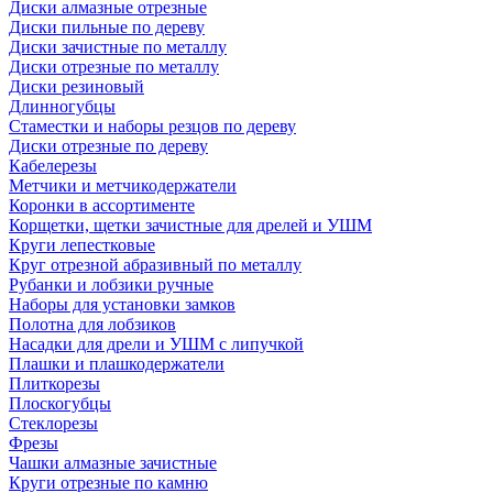
Диски алмазные отрезные
Диски пильные по дереву
Диски зачистные по металлу
Диски отрезные по металлу
Диски резиновый
Длинногубцы
Стаместки и наборы резцов по дереву
Диски отрезные по дереву
Кабелерезы
Метчики и метчикодержатели
Коронки в ассортименте
Корщетки, щетки зачистные для дрелей и УШМ
Круги лепестковые
Круг отрезной абразивный по металлу
Рубанки и лобзики ручные
Наборы для установки замков
Полотна для лобзиков
Насадки для дрели и УШМ с липучкой
Плашки и плашкодержатели
Плиткорезы
Плоскогубцы
Стеклорезы
Фрезы
Чашки алмазные зачистные
Круги отрезные по камню