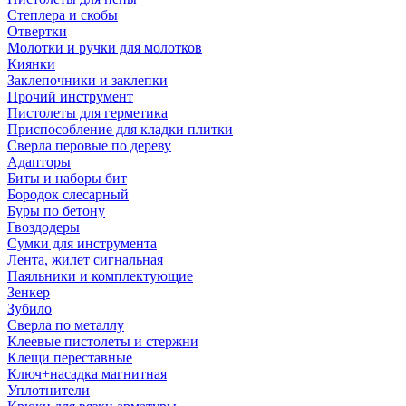
Степлера и скобы
Отвертки
Молотки и ручки для молотков
Киянки
Заклепочники и заклепки
Прочий инструмент
Пистолеты для герметика
Приспособление для кладки плитки
Сверла перовые по дереву
Адапторы
Биты и наборы бит
Бородок слесарный
Буры по бетону
Гвоздодеры
Сумки для инструмента
Лента, жилет сигнальная
Паяльники и комплектующие
Зенкер
Зубило
Сверла по металлу
Клеевые пистолеты и стержни
Клещи переставные
Ключ+насадка магнитная
Уплотнители