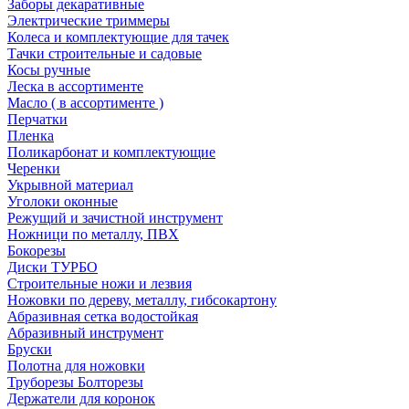
Заборы декаративные
Электрические триммеры
Колеса и комплектующие для тачек
Тачки строительные и садовые
Косы ручные
Леска в ассортименте
Масло ( в ассортименте )
Перчатки
Пленка
Поликарбонат и комплектующие
Черенки
Укрывной материал
Уголоки оконные
Режущий и зачистной инструмент
Ножници по металлу, ПВХ
Бокорезы
Диски ТУРБО
Строительные ножи и лезвия
Ножовки по дереву, металлу, гибсокартону
Абразивная сетка водостойкая
Абразивный инструмент
Бруски
Полотна для ножовки
Труборезы Болторезы
Держатели для коронок