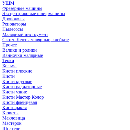
УШМ
Фрезерные машины
Эксцентриковые шлифмашины
Дровоколы
Реноваторы
Пылесосы
Малярный инструмент
Скотч. Ленты малярные, клейкие
Прочее
Валики и ролики
Ванночки малярные
Терки
Кельма
Кисти плоские
Кисти
Кисти круглые
Кисти радиаторные
Кисти узкие
Кисти Мастер Колор
Кисти флейцевая
Кисть-ракля
Кюветы
Макловица
Мастерок
Шпатели